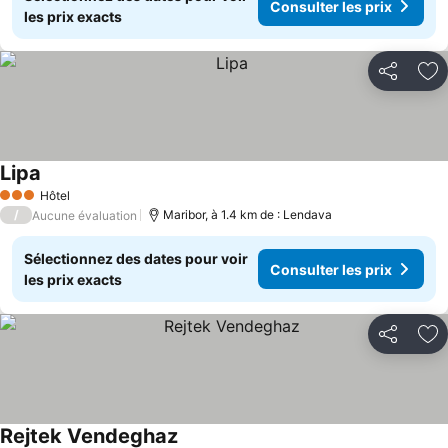
Consulter les prix
les prix exacts
Partager
Aj
Lipa
Hôtel
3 Étoiles
/
Maribor, à 1.4 km de : Lendava
Aucune évaluation
Sélectionnez des dates pour voir
Consulter les prix
les prix exacts
Partager
Aj
Rejtek Vendeghaz