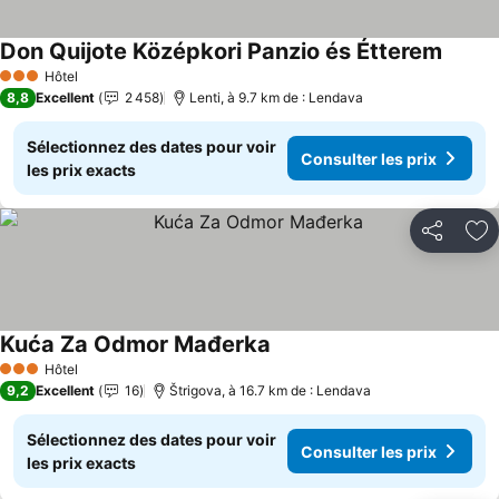
Don Quijote Középkori Panzio és Étterem
Hôtel
3 Étoiles
8,8
Excellent
2 458
Lenti, à 9.7 km de : Lendava
Sélectionnez des dates pour voir
Consulter les prix
les prix exacts
Partager
Aj
Kuća Za Odmor Mađerka
Hôtel
3 Étoiles
9,2
Excellent
16
Štrigova, à 16.7 km de : Lendava
Sélectionnez des dates pour voir
Consulter les prix
les prix exacts