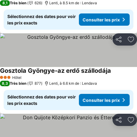
8,1
Très bien
626
Lenti, à 8.5 km de : Lendava
Sélectionnez des dates pour voir
Consulter les prix
les prix exacts
Partager
Aj
Gosztola Gyöngye-az erdő szállodája
Hôtel
3 Étoiles
8,3
Très bien
877
Lenti, à 6.6 km de : Lendava
Sélectionnez des dates pour voir
Consulter les prix
les prix exacts
Partager
Aj