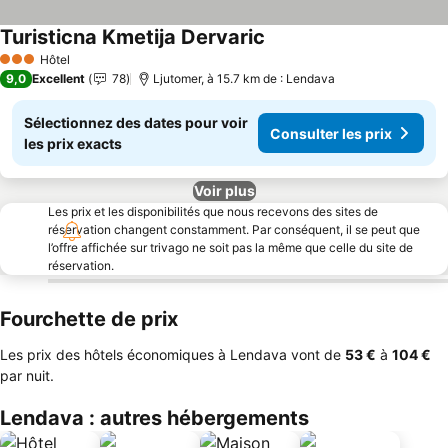
Turisticna Kmetija Dervaric
Hôtel
3 Étoiles
9,0
Excellent
78
Ljutomer, à 15.7 km de : Lendava
Sélectionnez des dates pour voir
Consulter les prix
les prix exacts
Voir plus
Les prix et les disponibilités que nous recevons des sites de
réservation changent constamment. Par conséquent, il se peut que
l’offre affichée sur trivago ne soit pas la même que celle du site de
réservation.
Fourchette de prix
Les prix des hôtels économiques à Lendava vont de
‎53 €
à
‎104 €
par nuit.
Lendava : autres hébergements