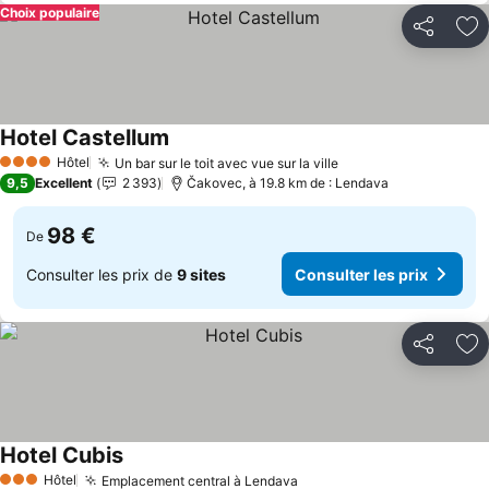
Choix populaire
Partager
Aj
Hotel Castellum
Hôtel
Un bar sur le toit avec vue sur la ville
4 Étoiles
9,5
Excellent
2 393
Čakovec, à 19.8 km de : Lendava
98 €
De
Consulter les prix de
9 sites
Consulter les prix
Partager
Aj
Hotel Cubis
Hôtel
Emplacement central à Lendava
3 Étoiles