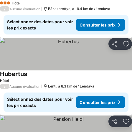
Hôtel
3 Étoiles
/
Bázakerettye, à 19.4 km de : Lendava
Aucune évaluation
Sélectionnez des dates pour voir
Consulter les prix
les prix exacts
Partager
Aj
Hubertus
Hôtel
/
Lenti, à 8.3 km de : Lendava
Aucune évaluation
Sélectionnez des dates pour voir
Consulter les prix
les prix exacts
Partager
Aj