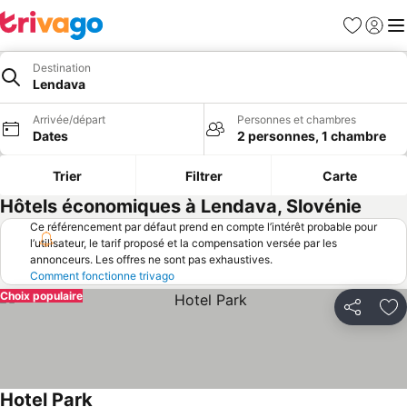
Favoris
Se con
Me
Destination
Lendava
Arrivée/départ
Personnes et chambres
Dates
2 personnes, 1 chambre
Trier
Filtrer
Carte
Hôtels économiques à Lendava, Slovénie
Ce référencement par défaut prend en compte l’intérêt probable pour
l’utilisateur, le tarif proposé et la compensation versée par les
annonceurs. Les offres ne sont pas exhaustives.
Comment fonctionne trivago
Choix populaire
Partager
Aj
Hotel Park