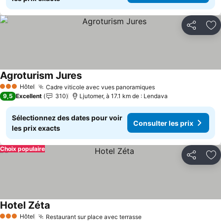
Partager
Aj
Agroturism Jures
Hôtel
Cadre viticole avec vues panoramiques
3 Étoiles
9,5
Excellent
310
Ljutomer, à 17.1 km de : Lendava
Sélectionnez des dates pour voir
Consulter les prix
les prix exacts
Choix populaire
Partager
Aj
Hotel Zéta
Hôtel
Restaurant sur place avec terrasse
3 Étoiles