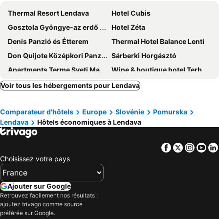
Thermal Resort Lendava
Hotel Cubis
Gosztola Gyöngye-az erdő szállodája
Hotel Zéta
Denis Panzió és Étterem
Thermal Hotel Balance Lenti
Don Quijote Középkori Panzio és Étterem
Sárberki Horgásztó
Apartments Terme Sveti Martin
Wine & boutique hotel Terbotz
Abbazia Country Club
Tweet apartments
Voir tous les hébergements pour Lendava
Turisticna Kmetija Dervaric
Kuća Za Odmor Mađerka
Comparateur d'hôtels
Europe
Slovénie
Pomurska
Agroturism Jures
Szentgyörgyvölgy Vendégház Őrség
Lendava
Hôtels économiques à Lendava
Molnárporta
Mandala Vendégház és Energiapark
Atera
Rejtek Vendeghaz
Facebook
Twitter
Insta
Yo
Hotel Park
Hotel Castellum
Choisissez votre pays
Ajouter sur Google
Retrouvez facilement nos résultats :
ajoutez trivago comme source
préférée sur Google.