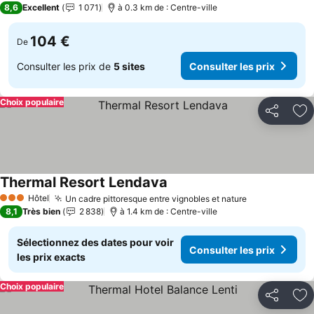
8,6
Excellent
1 071
à 0.3 km de : Centre-ville
104 €
De
Consulter les prix de
5 sites
Consulter les prix
Choix populaire
Partager
Aj
Thermal Resort Lendava
Hôtel
Un cadre pittoresque entre vignobles et nature
3 Étoiles
8,1
Très bien
2 838
à 1.4 km de : Centre-ville
Sélectionnez des dates pour voir
Consulter les prix
les prix exacts
Choix populaire
Partager
Aj