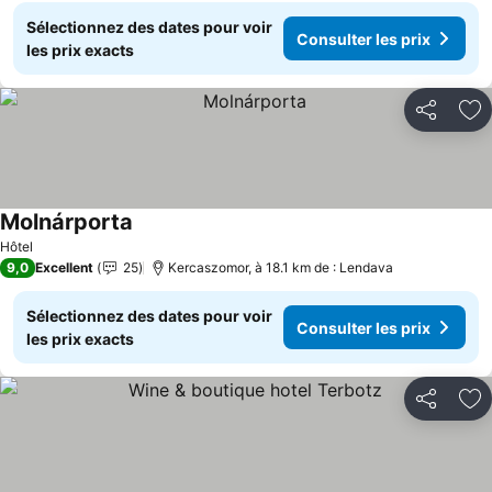
Sélectionnez des dates pour voir
Consulter les prix
les prix exacts
Partager
Aj
Molnárporta
Hôtel
9,0
Excellent
25
Kercaszomor, à 18.1 km de : Lendava
Sélectionnez des dates pour voir
Consulter les prix
les prix exacts
Partager
Aj