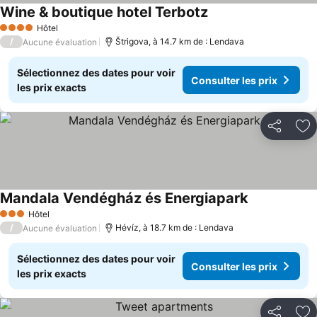
Wine & boutique hotel Terbotz
Hôtel
4 Étoiles
/
Štrigova, à 14.7 km de : Lendava
Aucune évaluation
Sélectionnez des dates pour voir
Consulter les prix
les prix exacts
Partager
Aj
Mandala Vendégház és Energiapark
Hôtel
3 Étoiles
/
Hévíz, à 18.7 km de : Lendava
Aucune évaluation
Sélectionnez des dates pour voir
Consulter les prix
les prix exacts