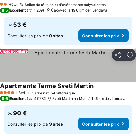
Hôtel
Salles de réunion et d'événements polyvalentes
2 Étoiles
8,5
Excellent
1 269
Čakovec, à 19.6 km de : Lendava
53 €
De
Consulter les prix de
9 sites
Consulter les prix
Choix populaire
Partager
Aj
Apartments Terme Sveti Martin
Hôtel
Cadre naturel pittoresque
4 Étoiles
8,6
Excellent
4 073
Sveti Martin na Muri, à 11.6 km de : Lendava
90 €
De
Consulter les prix de
9 sites
Consulter les prix