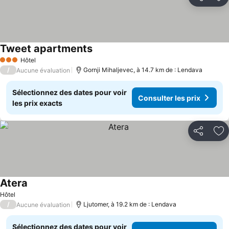
Partager
Aj
Tweet apartments
Hôtel
3 Étoiles
/
Gornji Mihaljevec, à 14.7 km de : Lendava
Aucune évaluation
Sélectionnez des dates pour voir
Consulter les prix
les prix exacts
Partager
Aj
Atera
Hôtel
/
Ljutomer, à 19.2 km de : Lendava
Aucune évaluation
Sélectionnez des dates pour voir