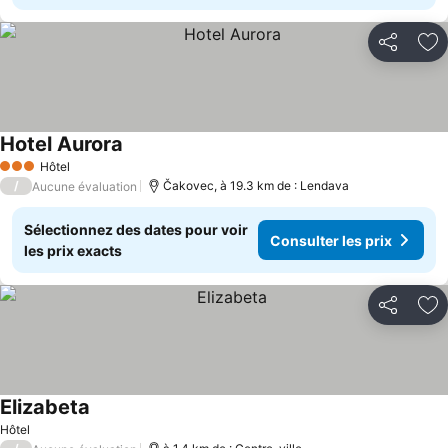
Partager
Aj
Hotel Aurora
Hôtel
3 Étoiles
/
Čakovec, à 19.3 km de : Lendava
Aucune évaluation
Sélectionnez des dates pour voir
Consulter les prix
les prix exacts
Partager
Aj
Elizabeta
Hôtel