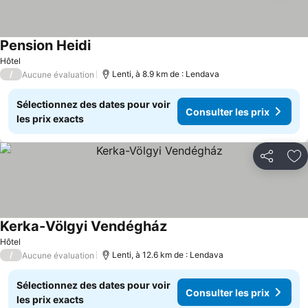
Pension Heidi
Hôtel
/
Lenti, à 8.9 km de : Lendava
Aucune évaluation
Sélectionnez des dates pour voir
Consulter les prix
les prix exacts
Partager
Aj
Kerka-Völgyi Vendégház
Hôtel
/
Lenti, à 12.6 km de : Lendava
Aucune évaluation
Sélectionnez des dates pour voir
Consulter les prix
les prix exacts