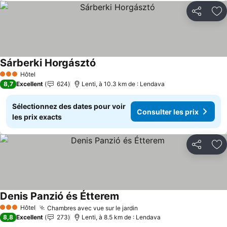
Partager
Aj
Sárberki Horgásztó
Hôtel
3 Étoiles
8,7
Excellent
624
Lenti, à 10.3 km de : Lendava
Sélectionnez des dates pour voir
Consulter les prix
les prix exacts
Partager
Aj
Denis Panzió és Étterem
Hôtel
Chambres avec vue sur le jardin
3 Étoiles
8,8
Excellent
273
Lenti, à 8.5 km de : Lendava