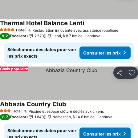
Thermal Hotel Balance Lenti
Hôtel
Restauration innovante avec assistance robotisée
4 Étoiles
9,2
Excellent
2 520
Lenti, à 8.7 km de : Lendava
Sélectionnez des dates pour voir
Consulter les prix
les prix exacts
Choix populaire
Partager
Aj
Abbazia Country Club
Hôtel
Piscine et espace clôturé dédiés aux chiens
3 Étoiles
8,7
Excellent
1 840
Nemesnép, à 14.8 km de : Lendava
Sélectionnez des dates pour voir
Consulter les prix
les prix exacts