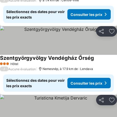
/
à 1.4 km de : Centre-ville
Aucune évaluation
Sélectionnez des dates pour voir
Consulter les prix
les prix exacts
Partager
Aj
Szentgyörgyvölgy Vendégház Őrség
Hôtel
3 Étoiles
/
Nemesnép, à 17.9 km de : Lendava
Aucune évaluation
Sélectionnez des dates pour voir
Consulter les prix
les prix exacts
Partager
Aj