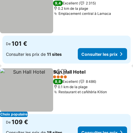
3 Étoiles
9,4
Excellent
2 315
0.2 km de la plage
Emplacement central à Larnaca
101 €
De
Consulter les prix de
11 sites
Consulter les prix
Sun Hall Hotel
Partager
Ajouter à mes favoris
4 Étoiles
8,8
Excellent
8 486
0.1 km de la plage
Restaurant et cafétéria Kition
Choix populaire
109 €
De
Consulter les prix de
18 sites
Consulter les prix