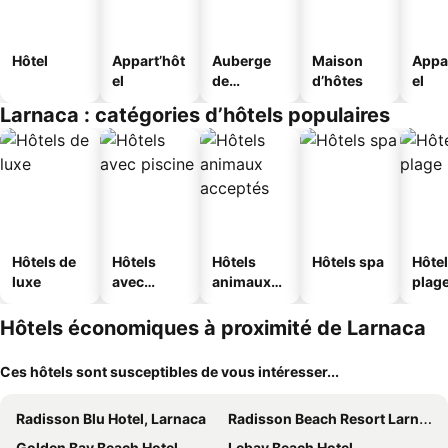
Hôtel
Appart’hôt
Auberge
Maison
Appa
el
de
d’hôtes
el
jeunesse
Larnaca : catégories d’hôtels populaires
Hôtels de
Hôtels
Hôtels
Hôtels spa
Hôtel
luxe
avec
animaux
plag
piscine
acceptés
Hôtels économiques à proximité de Larnaca
Ces hôtels sont susceptibles de vous intéresser...
Radisson Blu Hotel, Larnaca
Radisson Beach Resort Larnaca
Golden Bay Beach Hotel
Lebay Beach Hotel