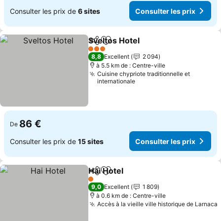
Consulter les prix de
6 sites
Consulter les prix
Sveltos Hotel
Partager
Ajouter à mes favoris
3 Étoiles
8,8
Excellent
2 094
à 5.5 km de : Centre-ville
Cuisine chypriote traditionnelle et
internationale
86 €
De
Consulter les prix de
15 sites
Consulter les prix
Hai Hotel
Partager
Ajouter à mes favoris
1 Étoiles
9,0
Excellent
1 809
à 0.6 km de : Centre-ville
Accès à la vieille ville historique de Larnaca