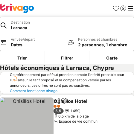
Favoris
Se con
Me
Destination
Larnaca
Arrivée/départ
Personnes et chambres
Dates
2 personnes, 1 chambre
Trier
Filtrer
Carte
Hôtels économiques à Larnaca, Chypre
Ce référencement par défaut prend en compte l’intérêt probable pour
l’utilisateur, le tarif proposé et la compensation versée par les
annonceurs. Les offres ne sont pas exhaustives.
Comment fonctionne trivago
Onisillos Hotel
Partager
Ajouter à mes favoris
2 Étoiles
5,5
1 459
0.5 km de la plage
Espace de vie commun