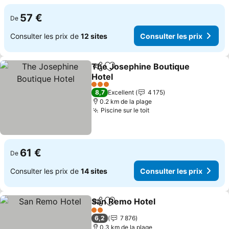
57 €
De
Consulter les prix de
12 sites
Consulter les prix
The Josephine Boutique
Partager
Ajouter à mes favoris
Hotel
3 Étoiles
8,7
Excellent
4 175
0.2 km de la plage
Piscine sur le toit
61 €
De
Consulter les prix de
14 sites
Consulter les prix
San Remo Hotel
Partager
Ajouter à mes favoris
2 Étoiles
6,2
7 876
0.3 km de la plage