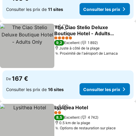
Consulter les prix de
11 sites
Consulter les prix
The Ciao Stelio Deluxe
Partager
Ajouter à mes favoris
Boutique Hotel - Adults
Only
5 Étoiles
9,2
Excellent
1 892
Juste à côté de la plage
Proximité de l'aéroport de Larnaca
167 €
De
Consulter les prix de
16 sites
Consulter les prix
Lysithea Hotel
Partager
Ajouter à mes favoris
2 Étoiles
8,5
Excellent
4 742
0.5 km de la plage
Options de restauration sur place