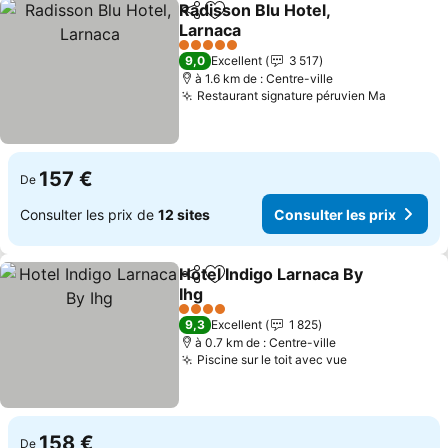
Radisson Blu Hotel,
Partager
Ajouter à mes favoris
Larnaca
5 Étoiles
9,0
Excellent
3 517
à 1.6 km de : Centre-ville
Restaurant signature péruvien Ma
157 €
De
Consulter les prix de
12 sites
Consulter les prix
Hotel Indigo Larnaca By
Partager
Ajouter à mes favoris
Ihg
4 Étoiles
9,3
Excellent
1 825
à 0.7 km de : Centre-ville
Piscine sur le toit avec vue
158 €
De