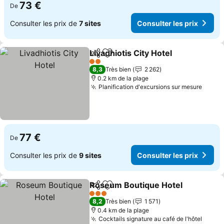
73 €
De
Consulter les prix de
7 sites
Consulter les prix
Livadhiotis City Hotel
Partager
Ajouter à mes favoris
2 Étoiles
8,3
Très bien
2 262
0.2 km de la plage
Planification d'excursions sur mesure
77 €
De
Consulter les prix de
9 sites
Consulter les prix
Roseum Boutique Hotel
Partager
Ajouter à mes favoris
3 Étoiles
8,2
Très bien
1 571
0.4 km de la plage
Cocktails signature au café de l'hôtel