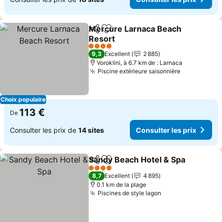
Mercure Larnaca Beach
Partager
Ajouter à mes favoris
Resort
4 Étoiles
9,3
Excellent
2 885
Voroklini, à 6.7 km de : Larnaca
Piscine extérieure saisonnière
Choix populaire
113 €
De
Consulter les prix de
14 sites
Consulter les prix
Sandy Beach Hotel & Spa
Partager
Ajouter à mes favoris
4 Étoiles
8,7
Excellent
4 895
0.1 km de la plage
Piscines de style lagon