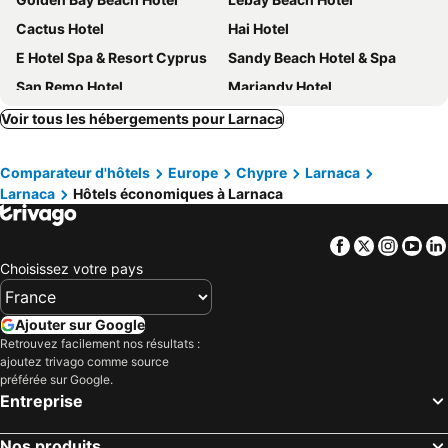
Cactus Hotel
Hai Hotel
E Hotel Spa & Resort Cyprus
Sandy Beach Hotel & Spa
San Remo Hotel
Mariandy Hotel
Lysithea Hotel
Hotel Indigo Larnaca By Ihg
Voir tous les hébergements pour Larnaca
Leonardo Boutique Hotel Larnaca
Mikes Kanarium Boutique
Comparateur d'hôtels
Europe
Chypre
Larnaca
Sun Hall Hotel
Livadhiotis City Hotel
Larnaca
Hôtels économiques à Larnaca
La Veranda Hotel
The Ciao Stelio Deluxe Boutique Hotel - Adults Only
Frangiorgio Hotel Apartments
The Josephine Boutique Hotel
Facebook
Twitter
Insta
Yo
Best Western Plus Larco Hotel
Mikes Kanarium City Hotel
Choisissez votre pays
Elysso Hotel
Sveltos Hotel
Mackenzie Beach Hotel & Apartments
Mercure Larnaca Finikoudes Beach
Ajouter sur Google
Retrouvez facilement nos résultats :
Lokàl Boutique Hotel
Hotel Opera
ajoutez trivago comme source
Les Palmiers Beach Boutique Hotel & Luxury Apartments
Achilleos City Hotel
préférée sur Google.
Entreprise
Qbic City Hotel
Island Boutique Hotel
St Elena Boutique Residence
Boronia Hotel Apartments
Nos produits