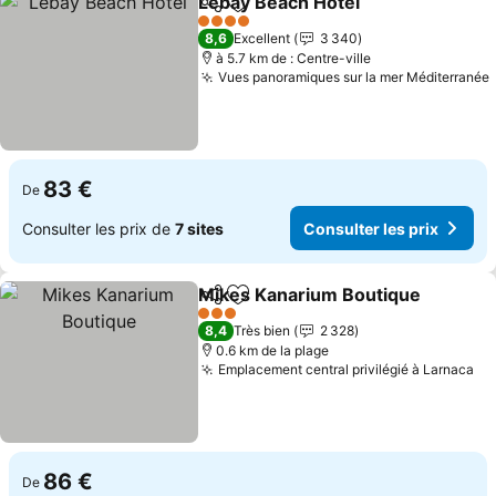
Lebay Beach Hotel
Partager
Ajouter à mes favoris
4 Étoiles
8,6
Excellent
3 340
à 5.7 km de : Centre-ville
Vues panoramiques sur la mer Méditerranée
83 €
De
Consulter les prix de
7 sites
Consulter les prix
Mikes Kanarium Boutique
Partager
Ajouter à mes favoris
3 Étoiles
8,4
Très bien
2 328
0.6 km de la plage
Emplacement central privilégié à Larnaca
86 €
De