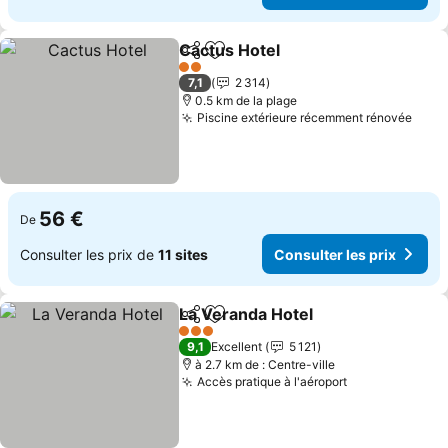
Cactus Hotel
Partager
Ajouter à mes favoris
2 Étoiles
7,1
2 314
0.5 km de la plage
Piscine extérieure récemment rénovée
56 €
De
Consulter les prix de
11 sites
Consulter les prix
La Veranda Hotel
Partager
Ajouter à mes favoris
3 Étoiles
9,1
Excellent
5 121
à 2.7 km de : Centre-ville
Accès pratique à l'aéroport