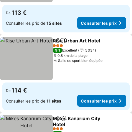
113 €
De
Consulter les prix de
15 sites
Consulter les prix
Rise Urban Art Hotel
Partager
Ajouter à mes favoris
3 Étoiles
9,1
Excellent
5 034
0.8 km de la plage
Salle de sport bien équipée
114 €
De
Consulter les prix de
11 sites
Consulter les prix
Mikes Kanarium City
Partager
Ajouter à mes favoris
Hotel
3 Étoiles