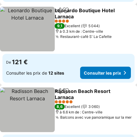
Leonardo Boutique Hotel
Partager
Ajouter à mes favoris
Larnaca
4 Étoiles
9,1
Excellent
5 044
à 0.3 km de : Centre-ville
Restaurant-café S' La Cafette
121 €
De
Consulter les prix de
12 sites
Consulter les prix
Radisson Beach Resort
Partager
Ajouter à mes favoris
Larnaca
5 Étoiles
8,6
Excellent
3 060
à 6.6 km de : Centre-ville
Balcons avec vue panoramique sur la mer