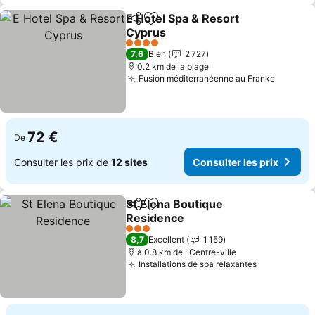
E Hotel Spa & Resort
Partager
Ajouter à mes favoris
Cyprus
4 Étoiles
7,6
Bien
2 727
0.2 km de la plage
Fusion méditerranéenne au Franke
72 €
De
Consulter les prix de
12 sites
Consulter les prix
St Elena Boutique
Partager
Ajouter à mes favoris
Residence
3 Étoiles
8,7
Excellent
1 159
à 0.8 km de : Centre-ville
Installations de spa relaxantes