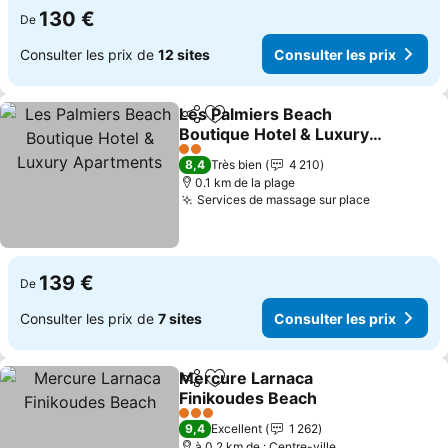
130 €
De
Consulter les prix de
12 sites
Consulter les prix
Les Palmiers Beach
Partager
Ajouter à mes favoris
Boutique Hotel & Luxury
Apartments
2 Étoiles
8,4
Très bien
4 210
0.1 km de la plage
Services de massage sur place
139 €
De
Consulter les prix de
7 sites
Consulter les prix
Mercure Larnaca
Partager
Ajouter à mes favoris
Finikoudes Beach
3 Étoiles
9,4
Excellent
1 262
à 0.2 km de : Centre-ville