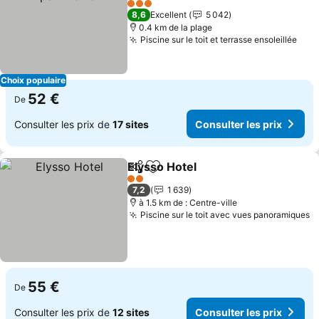
3 Étoiles
8,6
Excellent
5 042
0.4 km de la plage
Piscine sur le toit et terrasse ensoleillée
Choix populaire
52 €
De
Consulter les prix de
17 sites
Consulter les prix
Elysso Hotel
Partager
Ajouter à mes favoris
2 Étoiles
7,2
1 639
à 1.5 km de : Centre-ville
Piscine sur le toit avec vues panoramiques
55 €
De
Consulter les prix de
12 sites
Consulter les prix