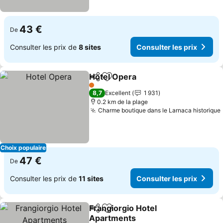
43 €
De
Consulter les prix de
8 sites
Consulter les prix
Hotel Opera
Partager
Ajouter à mes favoris
1 Étoiles
8,7
Excellent
1 931
0.2 km de la plage
Charme boutique dans le Larnaca historique
Choix populaire
47 €
De
Consulter les prix de
11 sites
Consulter les prix
Frangiorgio Hotel
Partager
Ajouter à mes favoris
Apartments