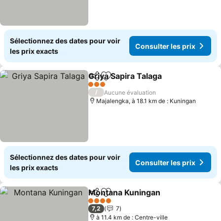
Sélectionnez des dates pour voir
Consulter les prix
les prix exacts
Griya Sapira Talaga
Partager
Ajouter à mes favoris
Consult
3 Étoiles
/
Aucune évaluation
Majalengka, à 18.1 km de : Kuningan
Sélectionnez des dates pour voir
Consulter les prix
les prix exacts
Montana Kuningan
Partager
Ajouter à mes favoris
Consulte
4 Étoiles
7,2
7
à 11.4 km de : Centre-ville