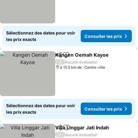
Sélectionnez des dates pour voir
Consulter les prix
les prix exacts
Kangen Oemah Kayoe
Partager
Ajouter à mes favoris
Cons
/
Aucune évaluation
à 15.5 km de : Centre-ville
Sélectionnez des dates pour voir
Consulter les prix
les prix exacts
Villa Linggar Jati Indah
Partager
Ajouter à mes favoris
Cons
/
Aucune évaluation