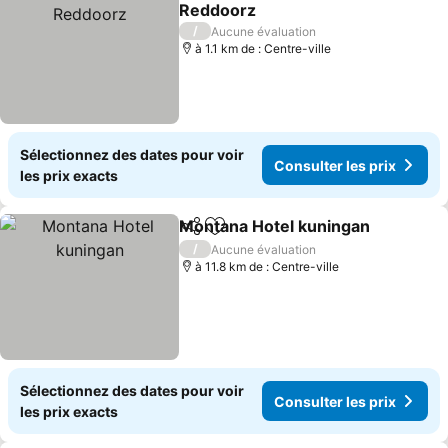
Ajouter à mes favoris
Reddoorz
Consulter les prix
/
Aucune évaluation
à 1.1 km de : Centre-ville
Sélectionnez des dates pour voir
Consulter les prix
les prix exacts
Montana Hotel kuningan
Partager
Ajouter à mes favoris
Co
/
Aucune évaluation
à 11.8 km de : Centre-ville
Sélectionnez des dates pour voir
Consulter les prix
les prix exacts