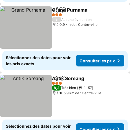
Grand Purnama
Partager
Ajouter à mes favoris
Consulter l
3 Étoiles
/
Aucune évaluation
à 0.9 km de : Centre-ville
Sélectionnez des dates pour voir
Consulter les prix
les prix exacts
Antik Soreang
Partager
Ajouter à mes favoris
Consulter le
3 Étoiles
8,2
Très bien
1 157
à 105.9 km de : Centre-ville
Sélectionnez des dates pour voir
Consulter les prix