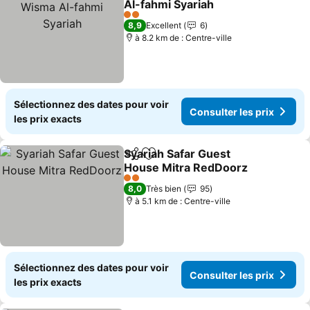
Al-fahmi Syariah
Consulter les prix
2 Étoiles
8,9
Excellent
6
à 8.2 km de : Centre-ville
Sélectionnez des dates pour voir
Consulter les prix
les prix exacts
Syariah Safar Guest
Partager
Ajouter à mes favoris
House Mitra RedDoorz
Consulter les prix
2 Étoiles
8,0
Très bien
95
à 5.1 km de : Centre-ville
Sélectionnez des dates pour voir
Consulter les prix
les prix exacts