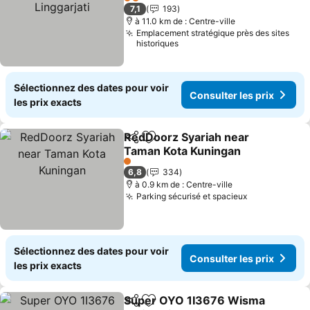
Linggarjati
Consulter les prix
2 Étoiles
7,1
193
à 11.0 km de : Centre-ville
Emplacement stratégique près des sites
historiques
Sélectionnez des dates pour voir
Consulter les prix
les prix exacts
RedDoorz Syariah near
Partager
Ajouter à mes favoris
Taman Kota Kuningan
Consulter les prix
1 Étoiles
6,8
334
à 0.9 km de : Centre-ville
Parking sécurisé et spacieux
Consulter le
Sélectionnez des dates pour voir
Consulter les prix
les prix exacts
Super OYO 1I3676 Wisma
Partager
Ajouter à mes favoris