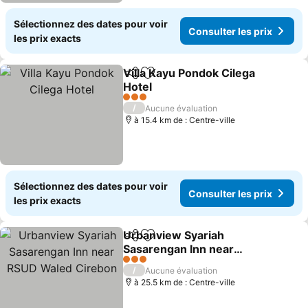
Sélectionnez des dates pour voir
Consulter les prix
les prix exacts
Villa Kayu Pondok Cilega
Partager
Ajouter à mes favoris
Hotel
Consulter les prix
3 Étoiles
/
Aucune évaluation
à 15.4 km de : Centre-ville
Sélectionnez des dates pour voir
Consulter les prix
les prix exacts
Urbanview Syariah
Partager
Ajouter à mes favoris
Sasarengan Inn near
RSUD Waled Cirebon
Consulter les prix
3 Étoiles
/
Aucune évaluation
à 25.5 km de : Centre-ville