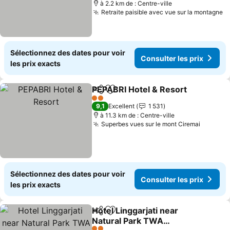
à 2.2 km de : Centre-ville
Retraite paisible avec vue sur la montagne
Co
Sélectionnez des dates pour voir
Consulter les prix
les prix exacts
PEPABRI Hotel & Resort
Partager
Ajouter à mes favoris
Co
2 Étoiles
9,1
Excellent
1 531
à 11.3 km de : Centre-ville
Superbes vues sur le mont Ciremai
Consult
Sélectionnez des dates pour voir
Consulter les prix
les prix exacts
Hotel Linggarjati near
Partager
Ajouter à mes favoris
Natural Park TWA