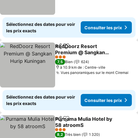
Sélectionnez des dates pour voir
Consulter les prix
les prix exacts
RedDoorz Resort
Partager
Ajouter à mes favoris
Premium @ Sangkan
Hurip Kuningan
Consulter les prix
3 Étoiles
7,5
Bien
624
à 10.9 km de : Centre-ville
Vues panoramiques sur le mont Ciremai
Cons
Sélectionnez des dates pour voir
Consulter les prix
les prix exacts
Purnama Mulia Hotel by
Partager
Ajouter à mes favoris
58 atroomS
Consulter les prix
3 Étoiles
8,2
Très bien
1 320