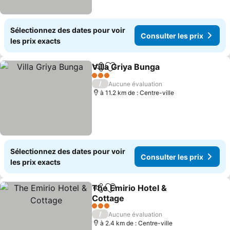
Sélectionnez des dates pour voir
Consulter les prix
les prix exacts
Villa Griya Bunga
Partager
Ajouter à mes favoris
Consulter
3 Étoiles
/
Aucune évaluation
à 11.2 km de : Centre-ville
Sélectionnez des dates pour voir
Consulter les prix
les prix exacts
The Emirio Hotel &
Partager
Ajouter à mes favoris
Cottage
Consulter les prix
3 Étoiles
/
Aucune évaluation
à 2.4 km de : Centre-ville