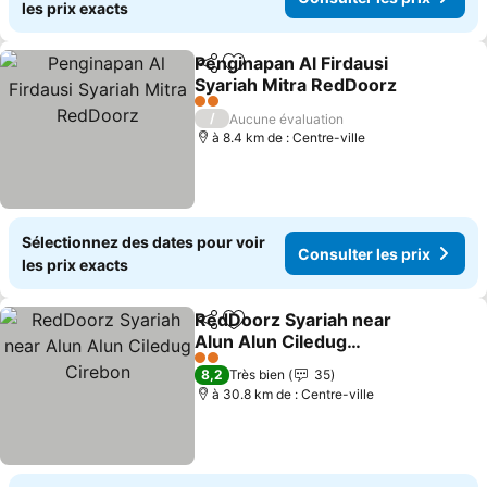
les prix exacts
Penginapan Al Firdausi
Partager
Ajouter à mes favoris
Syariah Mitra RedDoorz
Consulter les prix
2 Étoiles
/
Aucune évaluation
à 8.4 km de : Centre-ville
Sélectionnez des dates pour voir
Consulter les prix
les prix exacts
RedDoorz Syariah near
Partager
Ajouter à mes favoris
Alun Alun Ciledug
Cirebon
Consulter les prix
2 Étoiles
8,2
Très bien
35
à 30.8 km de : Centre-ville