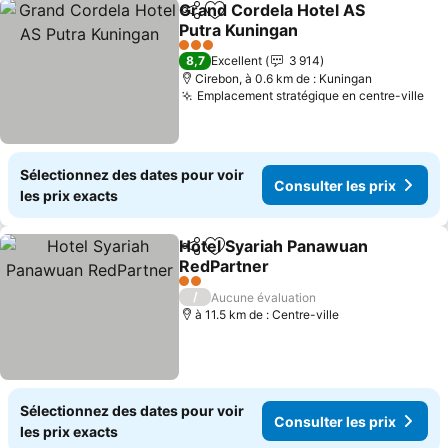
Grand Cordela Hotel AS
Partager
Ajouter à mes favoris
Putra Kuningan
Consulter les prix
3 Étoiles
8,7
Excellent
3 914
Cirebon, à 0.6 km de : Kuningan
Emplacement stratégique en centre-ville
Con
Sélectionnez des dates pour voir
Consulter les prix
les prix exacts
Hotel Syariah Panawuan
Partager
Ajouter à mes favoris
RedPartner
Consulter les prix
2 Étoiles
/
Aucune évaluation
à 11.5 km de : Centre-ville
Sélectionnez des dates pour voir
Consulter les prix
les prix exacts