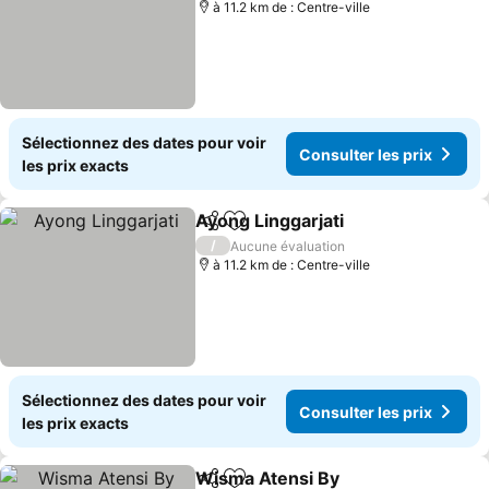
à 11.2 km de : Centre-ville
Sélectionnez des dates pour voir
Consulter les prix
les prix exacts
Ayong Linggarjati
Partager
Ajouter à mes favoris
Consulter
/
Aucune évaluation
à 11.2 km de : Centre-ville
Sélectionnez des dates pour voir
Consulter les prix
les prix exacts
Wisma Atensi By
Partager