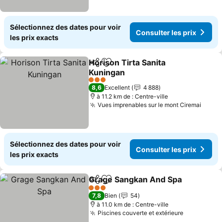
Sélectionnez des dates pour voir
Consulter les prix
les prix exacts
Horison Tirta Sanita
Partager
Ajouter à mes favoris
Kuningan
Consulter les prix
3 Étoiles
8,6
Excellent
4 888
à 11.2 km de : Centre-ville
Vues imprenables sur le mont Ciremai
Consu
Sélectionnez des dates pour voir
Consulter les prix
les prix exacts
Grage Sangkan And Spa
Partager
Ajouter à mes favoris
Co
3 Étoiles
7,8
Bien
54
à 11.0 km de : Centre-ville
Piscines couverte et extérieure
Consulter 