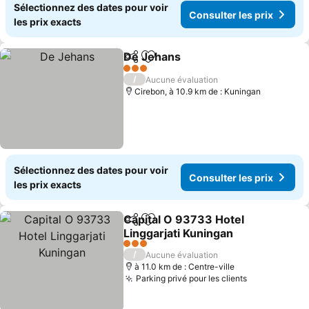
Sélectionnez des dates pour voir
Consulter les prix
les prix exacts
De Jehans
Partager
Ajouter à mes favoris
Consulter les pr
3 Étoiles
/
Aucune évaluation
Cirebon, à 10.9 km de : Kuningan
Sélectionnez des dates pour voir
Consulter les prix
les prix exacts
Capital O 93733 Hotel
Partager
Ajouter à mes favoris
Linggarjati Kuningan
Consulter les prix
3 Étoiles
/
Aucune évaluation
à 11.0 km de : Centre-ville
Parking privé pour les clients
Consulter le