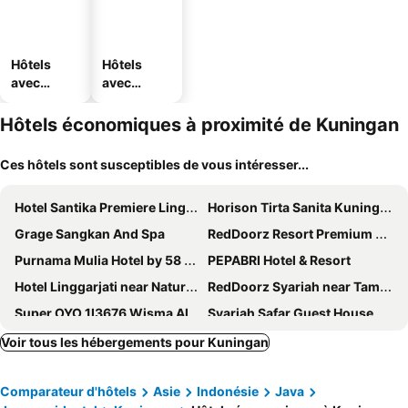
Hôtels
Hôtels
avec
avec
piscine
parking
Hôtels économiques à proximité de Kuningan
Ces hôtels sont susceptibles de vous intéresser...
Hotel Santika Premiere Linggarjati - Kuningan
Horison Tirta Sanita Kuningan
Grage Sangkan And Spa
RedDoorz Resort Premium @ Sangkan Hurip Kuningan
Purnama Mulia Hotel by 58 atroomS
PEPABRI Hotel & Resort
Hotel Linggarjati near Natural Park TWA Linggarjati
RedDoorz Syariah near Taman Kota Kuningan
Super OYO 1I3676 Wisma Al-fahmi Syariah
Syariah Safar Guest House Mitra RedDoorz
Hotel Syariah Panawuan RedPartner
Grand Purnama
Voir tous les hébergements pour Kuningan
Antik Soreang
Penginapan Al Firdausi Syariah Mitra RedDoorz
Comparateur d'hôtels
Asie
Indonésie
Java
RedDoorz Syariah near Alun Alun Ciledug Cirebon
Resort Prima Sangkanhurip