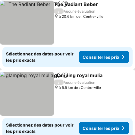
The Radiant Beber
Partager
Ajouter à mes favoris
Consulte
/
Aucune évaluation
à 20.6 km de : Centre-ville
Sélectionnez des dates pour voir
Consulter les prix
les prix exacts
glamping royal mulia
Partager
Ajouter à mes favoris
Consul
/
Aucune évaluation
à 5.5 km de : Centre-ville
Sélectionnez des dates pour voir
Consulter les prix
les prix exacts