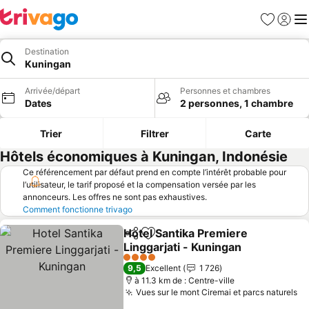
Favoris
Se con
Me
Destination
Kuningan
Arrivée/départ
Personnes et chambres
Dates
2 personnes, 1 chambre
Trier
Filtrer
Carte
Hôtels économiques à Kuningan, Indonésie
Ce référencement par défaut prend en compte l’intérêt probable pour
l’utilisateur, le tarif proposé et la compensation versée par les
annonceurs. Les offres ne sont pas exhaustives.
Comment fonctionne trivago
Hotel Santika Premiere
Partager
Ajouter à mes favoris
Linggarjati - Kuningan
Consulter les prix
4 Étoiles
9,5
Excellent
1 726
à 11.3 km de : Centre-ville
Vues sur le mont Ciremai et parcs naturels
Co