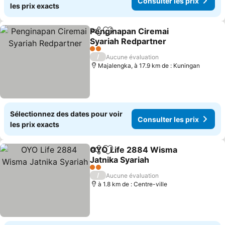
Consulter les prix
les prix exacts
Penginapan Ciremai
Partager
Ajouter à mes favoris
Syariah Redpartner
Consulter les prix
2 Étoiles
/
Aucune évaluation
Majalengka, à 17.9 km de : Kuningan
Sélectionnez des dates pour voir
Consulter les prix
les prix exacts
OYO Life 2884 Wisma
Partager
Ajouter à mes favoris
Jatnika Syariah
Consulter les prix
2 Étoiles
/
Aucune évaluation
à 1.8 km de : Centre-ville