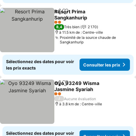
Resort Prima
Partager
Ajouter à mes favoris
Sangkanhurip
Consulter les prix
2 Étoiles
8,4
Très bien
2 170
à 11.5 km de : Centre-ville
Proximité de la source chaude de
Sangkanhurip
Sélectionnez des dates pour voir
Consulter les prix
les prix exacts
Oyo 93249 Wisma
Partager
Ajouter à mes favoris
Jasmine Syariah
Consulter les prix
2 Étoiles
/
Aucune évaluation
à 3.8 km de : Centre-ville
Sélectionnez des dates pour voir