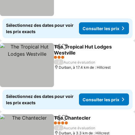
Sélectionnez des dates pour voir
Consulter les prix
les prix exacts
The Tropical Hut Lodges
Partager
Ajouter à mes favoris
Westville
Consulter les prix
3 Étoiles
/
Aucune évaluation
Durban, à 17.4 km de : Hillcrest
Sélectionnez des dates pour voir
Consulter les prix
les prix exacts
The Chantecler
Partager
Ajouter à mes favoris
Consulter l
4 Étoiles
/
Aucune évaluation
Durban, à 3.3 km de : Hillcrest