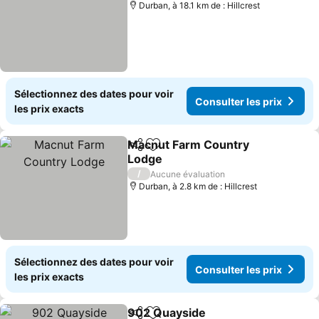
Durban, à 18.1 km de : Hillcrest
Sélectionnez des dates pour voir
Consulter les prix
les prix exacts
Macnut Farm Country
Partager
Ajouter à mes favoris
Lodge
Consulter les prix
/
Aucune évaluation
Durban, à 2.8 km de : Hillcrest
Sélectionnez des dates pour voir
Consulter les prix
les prix exacts
902 Quayside