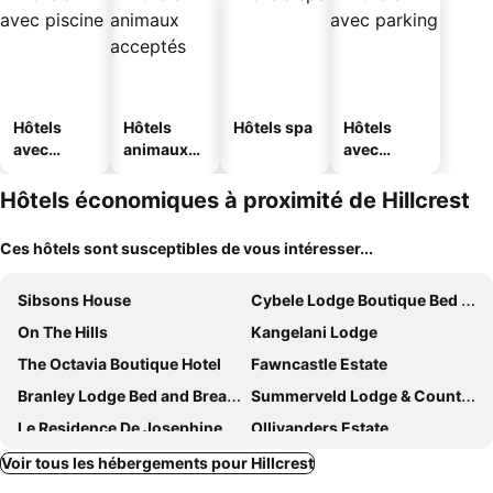
Hôtels
Hôtels
Hôtels spa
Hôtels
avec
animaux
avec
piscine
acceptés
parking
Hôtels économiques à proximité de Hillcrest
Ces hôtels sont susceptibles de vous intéresser...
Sibsons House
Cybele Lodge Boutique Bed and Breakfast
On The Hills
Kangelani Lodge
The Octavia Boutique Hotel
Fawncastle Estate
Branley Lodge Bed and Breakfast
Summerveld Lodge & Country Kitchen
Le Residence De Josephine
Ollivanders Estate
Sekret Zone Hotel
Bayside Lodge
Voir tous les hébergements pour Hillcrest
Premier Splendid Inn Pinetown
Summerhill Guest House