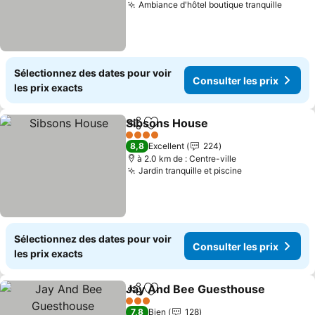
Ambiance d'hôtel boutique tranquille
Consul
Sélectionnez des dates pour voir
Consulter les prix
les prix exacts
Sibsons House
Partager
Ajouter à mes favoris
Consulter le
4 Étoiles
8,8
Excellent
224
à 2.0 km de : Centre-ville
Jardin tranquille et piscine
Consulter les 
Sélectionnez des dates pour voir
Consulter les prix
les prix exacts
Jay And Bee Guesthouse
Partager
Ajouter à mes favoris
C
3 Étoiles
7,8
Bien
128