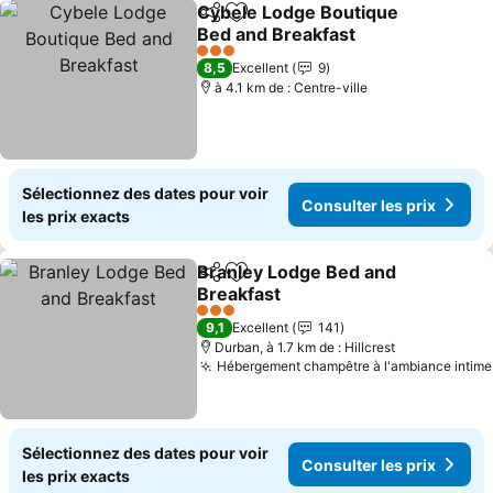
Cybele Lodge Boutique
Partager
Ajouter à mes favoris
Bed and Breakfast
Consulter les prix
3 Étoiles
8,5
Excellent
9
à 4.1 km de : Centre-ville
Sélectionnez des dates pour voir
Consulter les prix
les prix exacts
Branley Lodge Bed and
Partager
Ajouter à mes favoris
Breakfast
Consulter les prix
3 Étoiles
9,1
Excellent
141
Durban, à 1.7 km de : Hillcrest
Hébergement champêtre à l'ambiance intime
Sélectionnez des dates pour voir
Consulter les prix
les prix exacts