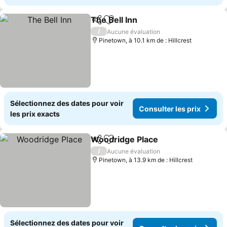
The Bell Inn
Partager
Ajouter à mes favoris
Consulter les p
/
Aucune évaluation
Pinetown, à 10.1 km de : Hillcrest
Sélectionnez des dates pour voir
Consulter les prix
les prix exacts
Woodridge Place
Partager
Ajouter à mes favoris
Consulter
/
Aucune évaluation
Pinetown, à 13.9 km de : Hillcrest
Sélectionnez des dates pour voir