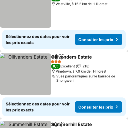
Westville, à 15.2 km de : Hillcrest
Sélectionnez des dates pour voir
Consulter les prix
les prix exacts
Ollivanders Estate
Partager
Ajouter à mes favoris
Consulte
3 Étoiles
8,5
Excellent
218
Pinetown, à 7.9 km de : Hillcrest
Vues panoramiques sur le barrage de
Shongweni
Sélectionnez des dates pour voir
Consulter les prix
les prix exacts
Summerhill Estate
Partager
Ajouter à mes favoris
Consulte