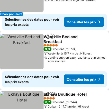
Piscine extérieure et jardin relaxant
Consult
Choix populaire
Sélectionnez des dates pour voir
Consulter les prix
les prix exacts
Westville Bed and
Partager
Ajouter à mes favoris
Breakfast
Consulter les prix
5 Étoiles
9,3
Excellent
774
Westville, à 15.7 km de : Hillcrest
Jardins subtropicaux luxuriants et piscines
étincelantes
Sélectionnez des dates pour voir
Consulter les prix
les prix exacts
Ekhaya Boutique Hotel
Partager
Ajouter à mes favoris
Con
4 Étoiles
8,7
Excellent
244
Durban, à 17.7 km de : Hillcrest