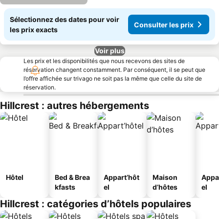
Sélectionnez des dates pour voir
Consulter les prix
les prix exacts
Voir plus
Les prix et les disponibilités que nous recevons des sites de
réservation changent constamment. Par conséquent, il se peut que
l’offre affichée sur trivago ne soit pas la même que celle du site de
réservation.
Hillcrest : autres hébergements
Hôtel
Bed & Brea
Appart’hôt
Maison
Appa
kfasts
el
d’hôtes
el
Hillcrest : catégories d’hôtels populaires