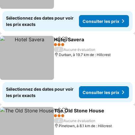
Sélectionnez des dates pour voir
Consulter les prix
les prix exacts
Hotel Savera
Partager
Ajouter à mes favoris
Consulter les 
3 Étoiles
/
Aucune évaluation
Durban, à 19.7 km de : Hillcrest
Sélectionnez des dates pour voir
Consulter les prix
les prix exacts
The Old Stone House
Partager
Ajouter à mes favoris
Consu
3 Étoiles
/
Aucune évaluation
Pinetown, à 8.1 km de : Hillcrest