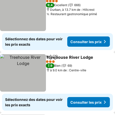
4 Étoiles
9,4
Excellent
666
Durban, à 13.7 km de : Hillcrest
Restaurant gastronomique primé
Consulter
Sélectionnez des dates pour voir
Consulter les prix
les prix exacts
Treehouse River Lodge
Partager
Ajouter à mes favoris
Co
3 Étoiles
7,9
Bien
69
à 9.0 km de : Centre-ville
Sélectionnez des dates pour voir
Consulter les prix
les prix exacts