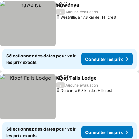
Ingwenya
Partager
Ajouter à mes favoris
Consulter les pri
/
Aucune évaluation
Westville, à 17.8 km de : Hillcrest
Sélectionnez des dates pour voir
Consulter les prix
les prix exacts
Kloof Falls Lodge
Partager
Ajouter à mes favoris
Consulter
/
Aucune évaluation
Durban, à 6.8 km de : Hillcrest
Sélectionnez des dates pour voir
Consulter les prix
les prix exacts