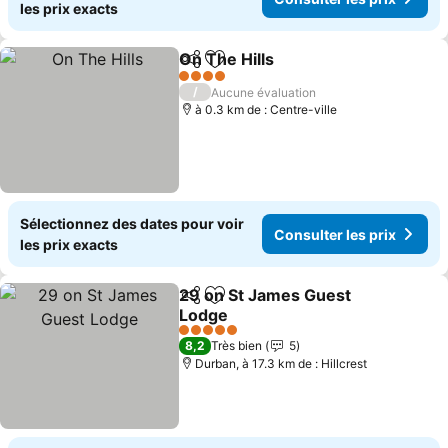
les prix exacts
On The Hills
Partager
Ajouter à mes favoris
Consulter les 
4 Étoiles
/
Aucune évaluation
à 0.3 km de : Centre-ville
Sélectionnez des dates pour voir
Consulter les prix
les prix exacts
29 on St James Guest
Partager
Ajouter à mes favoris
Lodge
Consulter les prix
5 Étoiles
8,2
Très bien
5
Durban, à 17.3 km de : Hillcrest