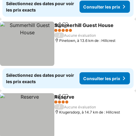
Sélectionnez des dates pour voir
Consulter les prix
les prix exacts
Summerhill Guest House
Partager
Ajouter à mes favoris
C
5 Étoiles
/
Aucune évaluation
Pinetown, à 13.6 km de : Hillcrest
Sélectionnez des dates pour voir
Consulter les prix
les prix exacts
Reserve
Partager
Ajouter à mes favoris
Consulter les prix
4 Étoiles
/
Aucune évaluation
Krugersdorp, à 14.7 km de : Hillcrest