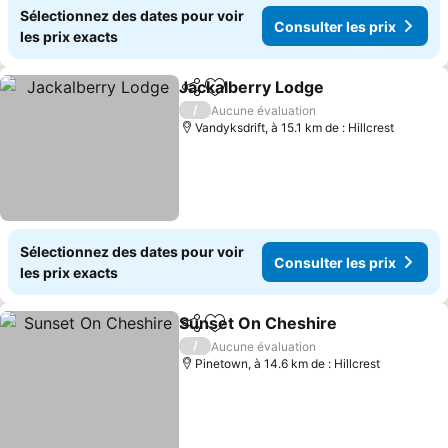
Sélectionnez des dates pour voir
Consulter les prix
les prix exacts
Jackalberry Lodge
Partager
Ajouter à mes favoris
Consulte
/
Aucune évaluation
Vandyksdrift, à 15.1 km de : Hillcrest
Sélectionnez des dates pour voir
Consulter les prix
les prix exacts
Sunset On Cheshire
Partager
Ajouter à mes favoris
Consul
/
Aucune évaluation
Pinetown, à 14.6 km de : Hillcrest