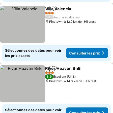
Villa Valencia
Partager
Ajouter à mes favoris
Consulter les
3 Étoiles
/
Aucune évaluation
Pinetown, à 12.9 km de : Hillcrest
Sélectionnez des dates pour voir
Consulter les prix
les prix exacts
River Heaven BnB
Partager
Ajouter à mes favoris
Consulte
3 Étoiles
8,9
Excellent
8
Pinetown, à 14.0 km de : Hillcrest
Sélectionnez des dates pour voir
Consulter les prix