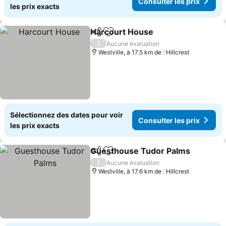
Consulter les prix
les prix exacts
Harcourt House
Partager
Ajouter à mes favoris
Consulter 
/
Aucune évaluation
Westville, à 17.5 km de : Hillcrest
Sélectionnez des dates pour voir
Consulter les prix
les prix exacts
Guesthouse Tudor Palms
Partager
Ajouter à mes favoris
C
/
Aucune évaluation
Westville, à 17.6 km de : Hillcrest