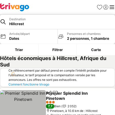
Favoris
Se con
Me
Destination
Hillcrest
Arrivée/départ
Personnes et chambres
Dates
2 personnes, 1 chambre
Trier
Filtrer
Carte
Hôtels économiques à Hillcrest, Afrique du
Sud
Ce référencement par défaut prend en compte l’intérêt probable pour
l’utilisateur, le tarif proposé et la compensation versée par les
annonceurs. Les offres ne sont pas exhaustives.
Comment fonctionne trivago
Premier Splendid Inn
Partager
Ajouter à mes favoris
Pinetown
Consulter les prix
3 Étoiles
7,7
Bien
2 052
Pinetown, à 10.6 km de : Hillcrest