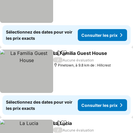
Sélectionnez des dates pour voir
Consulter les prix
les prix exacts
La Familia Guest House
Partager
Ajouter à mes favoris
Con
/
Aucune évaluation
Pinetown, à 9.8 km de : Hillcrest
Sélectionnez des dates pour voir
Consulter les prix
les prix exacts
La Lucia
Partager
Ajouter à mes favoris
Consulter les prix
/
Aucune évaluation