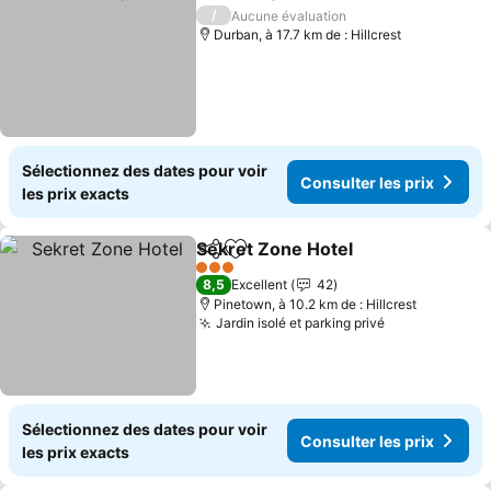
Partager
Ajouter à mes favoris
Consulter le
/
Aucune évaluation
Durban, à 17.7 km de : Hillcrest
Sélectionnez des dates pour voir
Consulter les prix
les prix exacts
Sekret Zone Hotel
Partager
Ajouter à mes favoris
Consulte
3 Étoiles
8,5
Excellent
42
Pinetown, à 10.2 km de : Hillcrest
Jardin isolé et parking privé
Consulter les
Sélectionnez des dates pour voir
Consulter les prix
les prix exacts