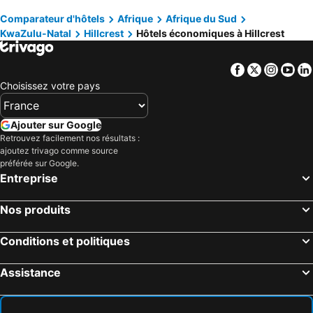
Comparateur d'hôtels
Afrique
Afrique du Sud
Summerhill Estate
River Heaven BnB
KwaZulu-Natal
Hillcrest
Hôtels économiques à Hillcrest
Jay And Bee Guesthouse
Westville Bed and Breakfast
29 on St James Guest Lodge
The Tropical Hut Lodges Westville
Facebook
Twitter
Insta
Yo
Ekhaya Boutique Hotel
Choisissez votre pays
Ajouter sur Google
Retrouvez facilement nos résultats :
ajoutez trivago comme source
préférée sur Google.
Entreprise
Nos produits
Conditions et politiques
Assistance