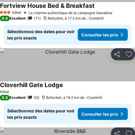
Fortview House Bed & Breakfast
Consulter les prix
Hôtel
Le charme authentique de la campagne irlandaise
Consulter 
3 Étoiles
8,9
Excellent
171
Belturbet, à 17.3 km de : Cootehill
Sélectionnez des dates pour voir
Consulter les prix
les prix exacts
Partager
Aj
Cloverhill Gate Lodge
Consulter les prix
Hôtel
9,8
Excellent
52
Belturbet, à 19.2 km de : Cootehill
Sélectionnez des dates pour voir
Consulter les prix
les prix exacts