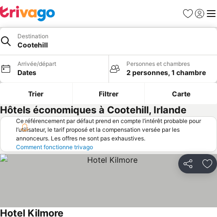
Favoris
Se con
Me
Destination
Cootehill
Arrivée/départ
Personnes et chambres
Dates
2 personnes, 1 chambre
Trier
Filtrer
Carte
Hôtels économiques à Cootehill, Irlande
Ce référencement par défaut prend en compte l’intérêt probable pour
l’utilisateur, le tarif proposé et la compensation versée par les
annonceurs. Les offres ne sont pas exhaustives.
Comment fonctionne trivago
Partager
Aj
Hotel Kilmore