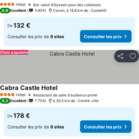
Consulter les prix
Hôtel
Bar-salon Killykeen pour des collations
Consulter les pr
4 Étoiles
8,9
Excellent
5 904
Cavan, à 18.8 km de : Cootehill
132 €
De
Consulter les prix de
8 sites
Consulter les prix
Choix populaire
Partager
Aj
Cabra Castle Hotel
Consulter les prix
Hôtel
Restaurant de salle d'audience primé
Consulter les prix
4 Étoiles
9,2
Excellent
7 704
à 26.5 km de : Centre-ville
178 €
De
Consulter les prix de
8 sites
Consulter les prix