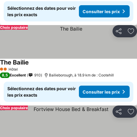
Sélectionnez des dates pour voir
Consulter les prix
les prix exacts
Choix populaire
Partager
Aj
The Bailie
Consulter les prix
Hôtel
2 Étoiles
8,5
Excellent
910
Bailieborough, à 18.9 km de : Cootehill
Sélectionnez des dates pour voir
Consulter les prix
les prix exacts
Choix populaire
Partager
Aj