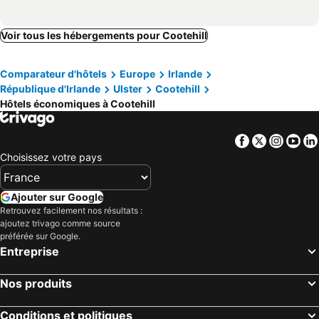
Voir tous les hébergements pour Cootehill
Comparateur d'hôtels
Europe
Irlande
République d'Irlande
Ulster
Cootehill
Hôtels économiques à Cootehill
Facebook
Twitter
Insta
Yo
Choisissez votre pays
Ajouter sur Google
Retrouvez facilement nos résultats :
ajoutez trivago comme source
préférée sur Google.
Entreprise
Nos produits
Conditions et politiques