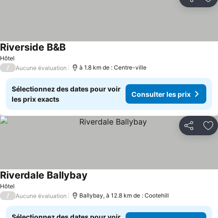
Partager
Aj
Riverside B&B
Consulter les prix
Hôtel
/
à 1.8 km de : Centre-ville
Aucune évaluation
Sélectionnez des dates pour voir
Consulter les prix
les prix exacts
Partager
Aj
Riverdale Ballybay
Consulter les prix
Hôtel
/
Ballybay, à 12.8 km de : Cootehill
Aucune évaluation
Sélectionnez des dates pour voir