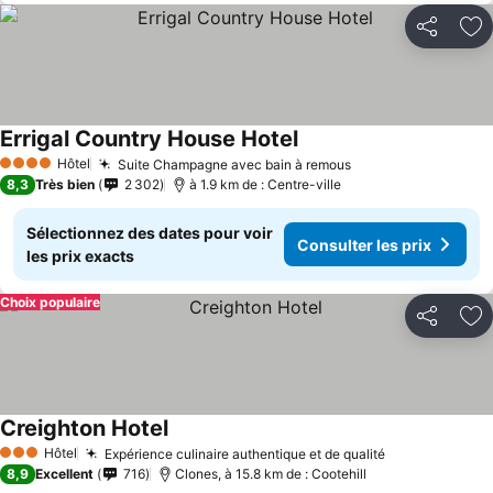
Partager
Aj
Errigal Country House Hotel
Consulter les prix
Hôtel
Suite Champagne avec bain à remous
Consulter les pri
4 Étoiles
8,3
Très bien
2 302
à 1.9 km de : Centre-ville
Sélectionnez des dates pour voir
Consulter les prix
les prix exacts
Choix populaire
Partager
Aj
Creighton Hotel
Consulter les prix
Hôtel
Expérience culinaire authentique et de qualité
Consulter les
3 Étoiles
8,9
Excellent
716
Clones, à 15.8 km de : Cootehill