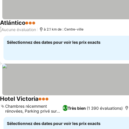
Atlántico
3 Étoiles
Consulter les prix
Aucune évaluation
/
à 2.1 km de : Centre-ville
Sélectionnez des dates pour voir les prix exacts
Hotel Victoria
3 Étoiles
Consulter les prix
Chambres récemment
Très bien
(1 390 évaluations)
8,1
rénovées, Parking privé sur
Consulter les prix
place
Sélectionnez des dates pour voir les prix exacts