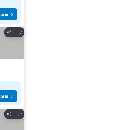
 prix
Ajouter à mes favoris
Partager
 prix
Ajouter à mes favoris
Partager