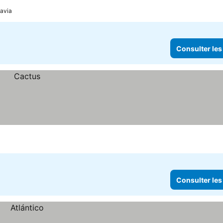
prix
davia
Consulter les
Consulter les