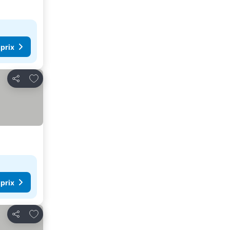
 prix
Ajouter à mes favoris
Partager
 prix
Ajouter à mes favoris
Partager