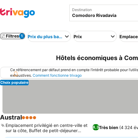
Destination
Filtres
1
Prix du plus bas au plus élevé
Prix
Emplac
Hôtels économiques à Como
Ce référencement par défaut prend en compte l’intérêt probable pour l’utili
exhaustives.
Comment fonctionne trivago
Choix populaire
Austral
4 Étoiles
Consulter les prix
Emplacement privilégié en centre-ville et
Très bien
(4 324 év
8,3
sur la côte, Buffet de petit-déjeuner
Consulter les prix
copieux et varié