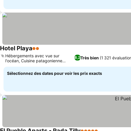
Hotel Playa
2 Étoiles
Consulter les prix
Hébergements avec vue sur
Très bien
(1 321 évaluatio
8,2
l'océan, Cuisine patagonienne
Consulter les prix
authentique
Sélectionnez des dates pour voir les prix exacts
El Pueblo Aparts - Rada Tilly