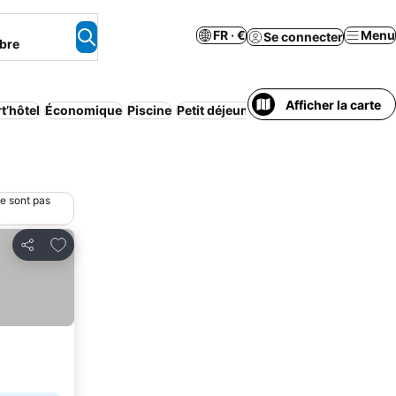
FR · €
Menu
Se connecter
bre
Afficher la carte
t’hôtel
Économique
Piscine
Petit déjeuner inclus
Maison/appart
ne sont pas
Ajouter à mes favoris
Partager