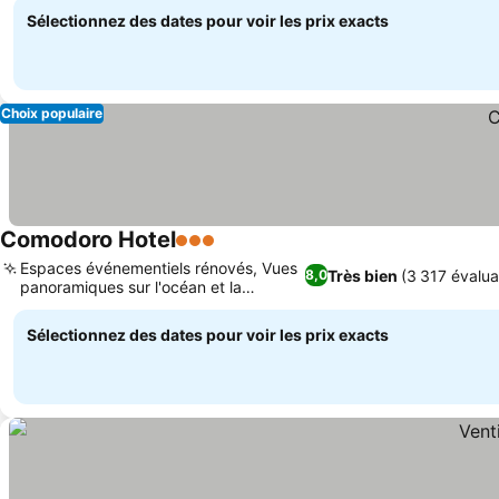
Sélectionnez des dates pour voir les prix exacts
Choix populaire
Comodoro Hotel
3 Étoiles
Consulter les prix
Espaces événementiels rénovés, Vues
Très bien
(3 317 évalua
8,0
panoramiques sur l'océan et la
Consulter les prix
montagne
Sélectionnez des dates pour voir les prix exacts