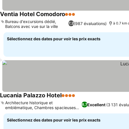
Ventia Hotel Comodoro
3 Étoiles
Consulter les prix
Bureau d'excursions dédié,
(987 évaluations)
7,2
à 0.7 km d
Balcons avec vue sur la ville
Consulter les prix
Sélectionnez des dates pour voir les prix exacts
Lucania Palazzo Hotel
4 Étoiles
Consulter les prix
Architecture historique et
Excellent
(3 131 évalu
8,7
emblématique, Chambres spacieuses
Consulter les prix
avec vue sur l'océan
Sélectionnez des dates pour voir les prix exacts