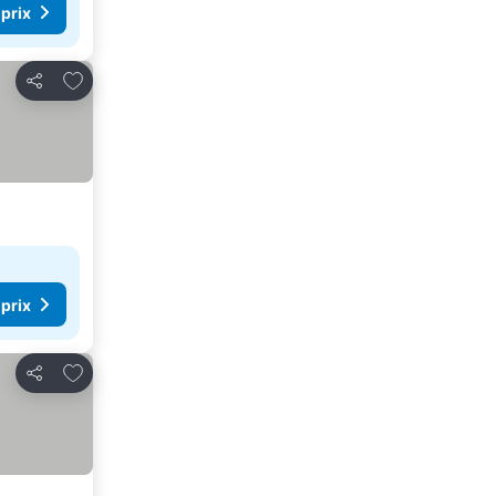
 prix
Ajouter à mes favoris
Partager
 prix
Ajouter à mes favoris
Partager