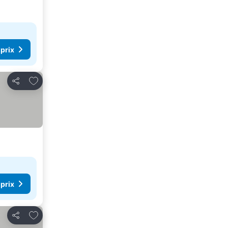
 prix
Ajouter à mes favoris
Partager
 prix
Ajouter à mes favoris
Partager