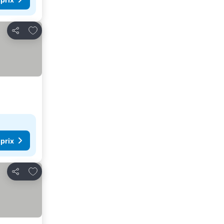
Ajouter à mes favoris
Partager
 prix
Ajouter à mes favoris
Partager