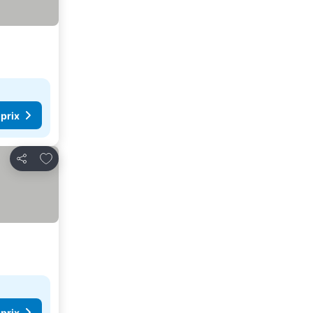
 prix
Ajouter à mes favoris
Partager
 prix