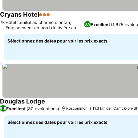
Cryans Hotel
3 Étoiles
Consulter les prix
Hôtel familial au charme d'antan,
Excellent
(1 675 évalua
8,9
Emplacement en bord de rivière au
Consulter les prix
centre-ville
Sélectionnez des dates pour voir les prix exacts
Douglas Lodge
Consulter les prix
Excellent
(80 évaluations)
8,8
Roscommon, à 11.3 km de : Carrick-on-S
Sélectionnez des dates pour voir les prix exacts