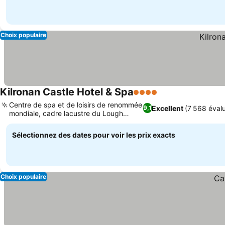
Choix populaire
Kilronan Castle Hotel & Spa
4 Étoiles
Consulter les pri
Centre de spa et de loisirs de renommée
Excellent
(7 568 évalu
9,1
mondiale, cadre lacustre du Lough
Consulter les prix
Meelagh
Sélectionnez des dates pour voir les prix exacts
Choix populaire