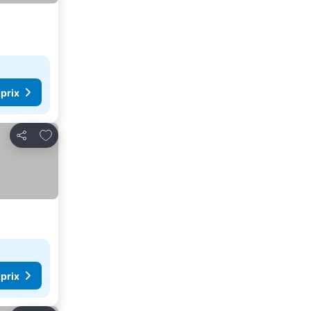
 prix
Ajouter à mes favoris
Partager
 prix