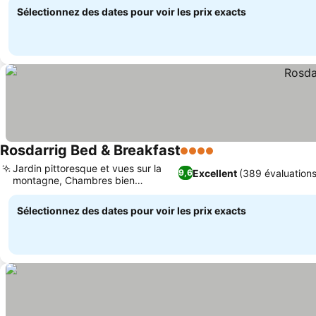
Sélectionnez des dates pour voir les prix exacts
Rosdarrig Bed & Breakfast
4 Étoiles
Consulter les prix
Jardin pittoresque et vues sur la
Excellent
(389 évaluations
9,6
montagne, Chambres bien
Consulter les prix
équipées
Sélectionnez des dates pour voir les prix exacts