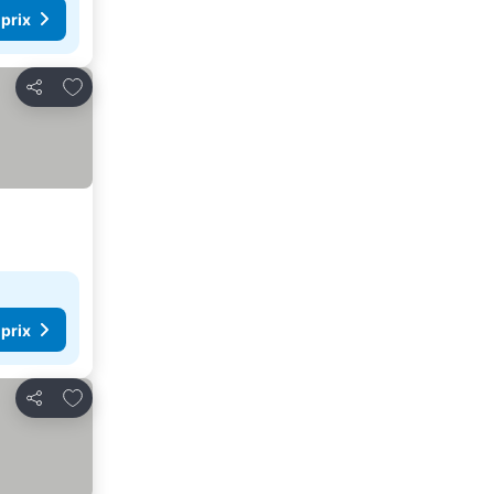
 prix
Ajouter à mes favoris
Partager
 prix
Ajouter à mes favoris
Partager