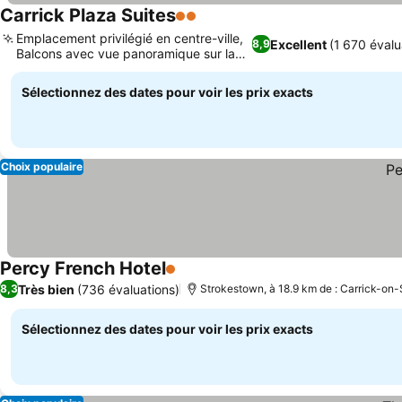
Carrick Plaza Suites
2 Étoiles
Consulter les prix
Emplacement privilégié en centre-ville,
Excellent
(1 670 évalu
8,9
Balcons avec vue panoramique sur la
Consulter les prix
rivière
Sélectionnez des dates pour voir les prix exacts
Choix populaire
Percy French Hotel
1 Étoiles
Consulter les prix
Très bien
(736 évaluations)
8,3
Strokestown, à 18.9 km de : Carrick-on
Sélectionnez des dates pour voir les prix exacts