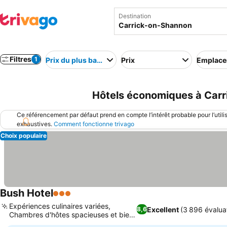
Destination
Filtres
1
Prix du plus bas au plus élevé
Prix
Emplac
Hôtels économiques à Carr
Ce référencement par défaut prend en compte l’intérêt probable pour l’utili
exhaustives.
Comment fonctionne trivago
Choix populaire
Bush Hotel
3 Étoiles
Consulter les prix
Expériences culinaires variées,
Excellent
(3 896 évalua
8,6
Chambres d'hôtes spacieuses et bien
Consulter les prix
équipées