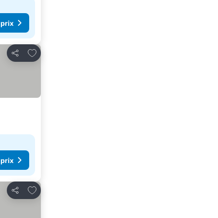
 prix
Ajouter à mes favoris
Partager
 prix
Ajouter à mes favoris
Partager