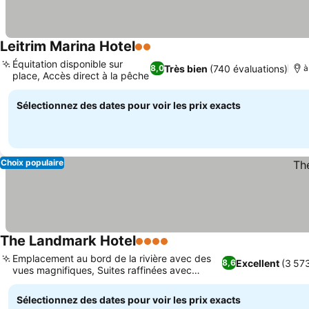
Leitrim Marina Hotel
2 Étoiles
Consulter les prix
Équitation disponible sur
Très bien
(740 évaluations)
8,0
à
place, Accès direct à la pêche
Consulter les prix
Sélectionnez des dates pour voir les prix exacts
Choix populaire
The Landmark Hotel
4 Étoiles
Consulter les prix
Emplacement au bord de la rivière avec des
Excellent
(3 573
8,6
vues magnifiques, Suites raffinées avec
Consulter les prix
baignoires à remous
Sélectionnez des dates pour voir les prix exacts