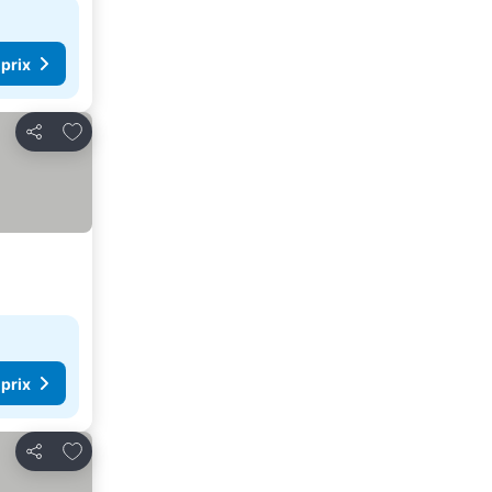
 prix
Ajouter à mes favoris
Partager
 prix
Ajouter à mes favoris
Partager