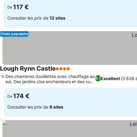
117 €
De
Consulter les prix de
12 sites
Choix populaire
Lough Rynn Castle
4 Étoiles
Consulter les prix
Des chambres douillettes avec chauffage au
Excellent
(3 638 
9,1
sol, Des jardins clos enchanteurs et des vues
Consulter les prix
sur le lac
174 €
De
Consulter les prix de
6 sites