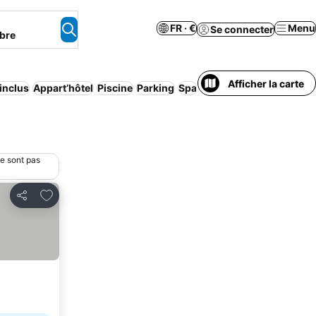
FR · €
Menu
Se connecter
bre
Afficher la carte
 inclus
Appart’hôtel
Piscine
Parking
Spa
Bed & Breakfast
Wi-Fi
ne sont pas
Ajouter à mes favoris
Partager