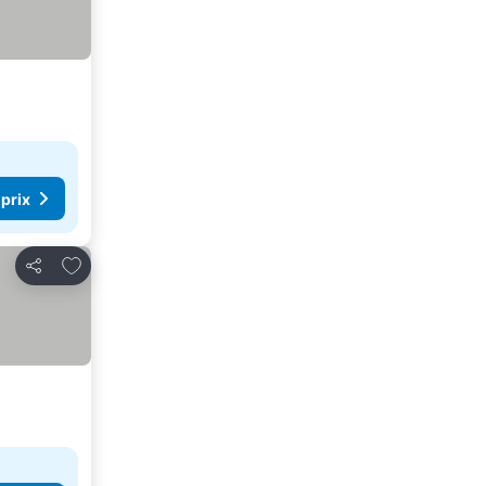
 prix
Ajouter à mes favoris
Partager