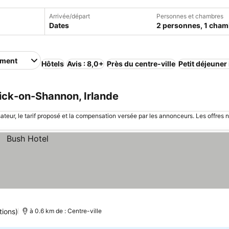
Arrivée/départ
Personnes et chambres
Dates
2 personnes, 1 cham
ement
Hôtels
Avis : 8,0+
Près du centre-ville
Petit déjeuner
ick-on-Shannon, Irlande
sateur, le tarif proposé et la compensation versée par les annonceurs. Les offres 
tions)
à 0.6 km de : Centre-ville