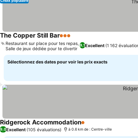
Choix populaire
The Copper Still Bar
3 Étoiles
Consulter les prix
Restaurant sur place pour tes repas,
Excellent
(1 162 évaluatio
9,1
Salle de jeux dédiée pour te divertir
Consulter les prix
Sélectionnez des dates pour voir les prix exacts
Ridgerock Accommodation
1 Étoiles
Consulter les prix
Excellent
(105 évaluations)
9,0
à 0.6 km de : Centre-ville