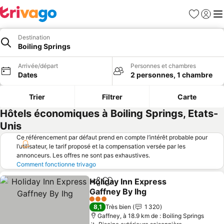
Favoris
Se con
Me
Destination
Boiling Springs
Arrivée/départ
Personnes et chambres
Dates
2 personnes, 1 chambre
Trier
Filtrer
Carte
Hôtels économiques à Boiling Springs, Etats-
Unis
Ce référencement par défaut prend en compte l’intérêt probable pour
l’utilisateur, le tarif proposé et la compensation versée par les
annonceurs. Les offres ne sont pas exhaustives.
Comment fonctionne trivago
Holiday Inn Express
Partager
Ajouter à mes favoris
Gaffney By Ihg
3 Étoiles
8,1
Très bien
1 320
Gaffney, à 18.9 km de : Boiling Springs