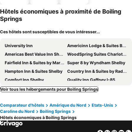
piscine
acceptés
parking
Hôtels économiques à proximité de Boiling
Springs
Ces hôtels sont susceptibles de vous intéresser...
University Inn
Americinn Lodge & Suites Boiling Springs — Gardner Webb University
Americas Best Value Inn Shelby
WoodSpring Suites Charlotte Shelby
Fairfield Inn & Suites by Marriott Shelby
Super 8 by Wyndham Shelby
Hampton Inn & Suites Shelby
Country Inn & Suites by Radisson, Shelby, NC
Comfort Inn Shelby
Quality Inn Gaffney I-85
Econo Lodge Gaffney
Comfort Inn Shelby
Voir tous les hébergements pour Boiling Springs
Baymont by Wyndham Gaffney
Super 8 by Wyndham Gaffney
Comparateur d'hôtels
Amérique du Nord
Etats-Unis
Holiday Inn Express Gaffney By Ihg
Hampton Inn Gaffney
Caroline du Nord
Boiling Springs
Sleep Inn Gaffney at I-85
Red Roof Inn Gaffney
Hôtels économiques à Boiling Springs