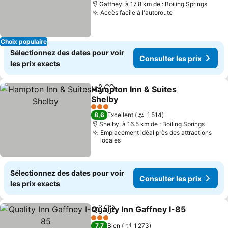
Gaffney, à 17.8 km de : Boiling Springs
Accès facile à l'autoroute
Choix populaire
Sélectionnez des dates pour voir
Consulter les prix
les prix exacts
Hampton Inn & Suites
Partager
Ajouter à mes favoris
Shelby
3 Étoiles
8,6
Excellent
1 514
Shelby, à 16.5 km de : Boiling Springs
Emplacement idéal près des attractions
locales
Sélectionnez des dates pour voir
Consulter les prix
les prix exacts
Quality Inn Gaffney I-85
Partager
Ajouter à mes favoris
3 Étoiles
7,7
Bien
1 273