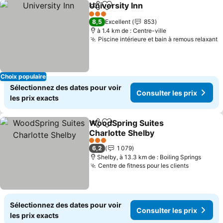
University Inn
Partager
Ajouter à mes favoris
3 Étoiles
8,5
Excellent
853
à 1.4 km de : Centre-ville
Piscine intérieure et bain à remous relaxant
Choix populaire
Sélectionnez des dates pour voir
Consulter les prix
les prix exacts
WoodSpring Suites
Partager
Ajouter à mes favoris
Charlotte Shelby
3 Étoiles
6,2
1 079
Shelby, à 13.3 km de : Boiling Springs
Centre de fitness pour les clients
Sélectionnez des dates pour voir
Consulter les prix
les prix exacts