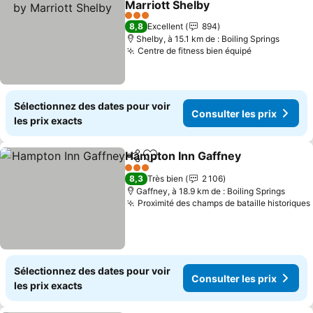
Marriott Shelby
3 Étoiles
8,8
Excellent
894
Shelby, à 15.1 km de : Boiling Springs
Centre de fitness bien équipé
Sélectionnez des dates pour voir
Consulter les prix
les prix exacts
Hampton Inn Gaffney
Partager
Ajouter à mes favoris
3 Étoiles
8,3
Très bien
2 106
Gaffney, à 18.9 km de : Boiling Springs
Proximité des champs de bataille historiques
Sélectionnez des dates pour voir
Consulter les prix
les prix exacts