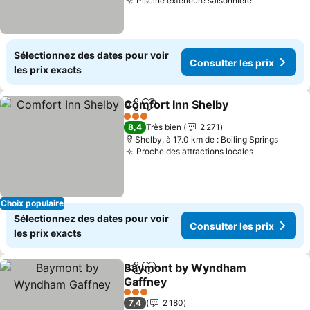
Piscine extérieure saisonnière
Sélectionnez des dates pour voir
Consulter les prix
les prix exacts
Comfort Inn Shelby
Partager
Ajouter à mes favoris
3 Étoiles
8,4
Très bien
2 271
Shelby, à 17.0 km de : Boiling Springs
Proche des attractions locales
Choix populaire
Sélectionnez des dates pour voir
Consulter les prix
les prix exacts
Baymont by Wyndham
Partager
Ajouter à mes favoris
Gaffney
3 Étoiles
7,4
2 180