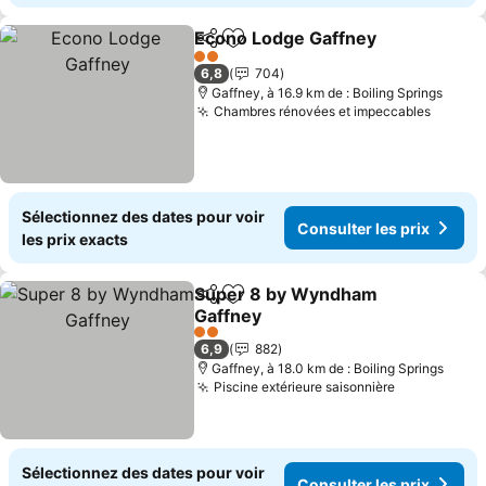
Econo Lodge Gaffney
Partager
Ajouter à mes favoris
2 Étoiles
6,8
704
Gaffney, à 16.9 km de : Boiling Springs
Chambres rénovées et impeccables
Sélectionnez des dates pour voir
Consulter les prix
les prix exacts
Super 8 by Wyndham
Partager
Ajouter à mes favoris
Gaffney
2 Étoiles
6,9
882
Gaffney, à 18.0 km de : Boiling Springs
Piscine extérieure saisonnière
Sélectionnez des dates pour voir
Consulter les prix