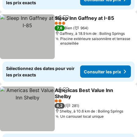
les prix exacts
Sleep Inn Gaffney at I-85
Partager
Ajouter à mes favoris
3 Étoiles
7,6
Bien
964
Gaffney, à 18.9 km de : Boiling Springs
Piscine extérieure saisonnière et terrasse
ensoleillée
Sélectionnez des dates pour voir
Consulter les prix
les prix exacts
Americas Best Value Inn
Partager
Ajouter à mes favoris
Shelby
2 Étoiles
6,2
281
Shelby, à 10.6 km de : Boiling Springs
Un carrousel local unique