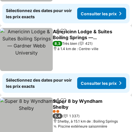
Sélectionnez des dates pour voir
Consulter les prix
les prix exacts
Americinn Lodge & Suites
Partager
Ajouter à mes favoris
Boiling Springs —
Gardner Webb University
8,3
Très bien
421
à 1.4 km de : Centre-ville
Sélectionnez des dates pour voir
Consulter les prix
les prix exacts
Super 8 by Wyndham
Partager
Ajouter à mes favoris
Shelby
2 Étoiles
5,4
1 337
Shelby, à 15.1 km de : Boiling Springs
Piscine extérieure saisonnière