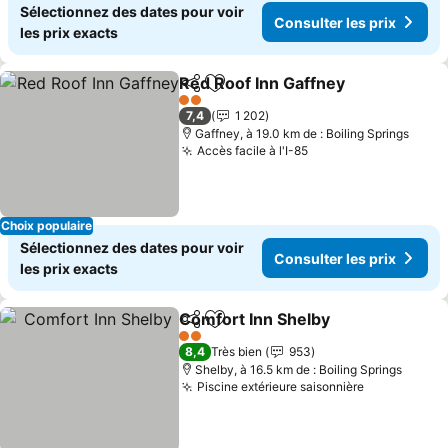
Sélectionnez des dates pour voir
Consulter les prix
les prix exacts
Red Roof Inn Gaffney
Partager
Ajouter à mes favoris
2 Étoiles
7,4
1 202
Gaffney, à 19.0 km de : Boiling Springs
Accès facile à l'I-85
Choix populaire
Sélectionnez des dates pour voir
Consulter les prix
les prix exacts
Comfort Inn Shelby
Partager
Ajouter à mes favoris
2 Étoiles
8,4
Très bien
953
Shelby, à 16.5 km de : Boiling Springs
Piscine extérieure saisonnière