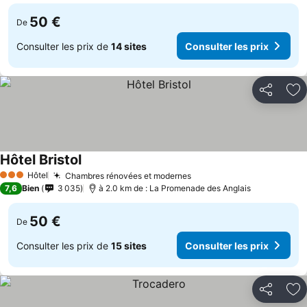
50 €
De
Consulter les prix de
14 sites
Consulter les prix
Partager
Aj
Hôtel Bristol
Consulter les prix
Hôtel
Chambres rénovées et modernes
Consulter les prix
3 Étoiles
7,6
Bien
3 035
à 2.0 km de : La Promenade des Anglais
50 €
De
Consulter les prix de
15 sites
Consulter les prix
Partager
Aj