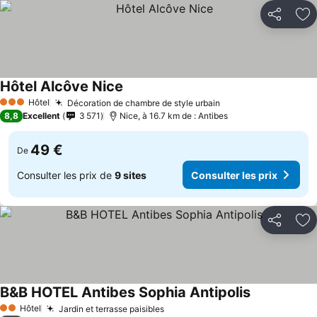
Partager
Aj
Hôtel Alcôve Nice
Consulter les prix
Hôtel
Décoration de chambre de style urbain
Consulter les prix
3 Étoiles
8,8
Excellent
3 571
Nice, à 16.7 km de : Antibes
49 €
De
Consulter les prix de
9 sites
Consulter les prix
Partager
Aj
B&B HOTEL Antibes Sophia Antipolis
Consulter le
Hôtel
Jardin et terrasse paisibles
Consulter les prix
2 Étoiles