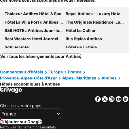
Ces hôtels sont susceptibles de vous intéresser...
Thalazur Antibes Hôtel & Spa
Royal Antibes - Luxury Hotel, Résidence, Beach & Spa
Hôtel La Villa Port d'Antibes & Spa
The Originals Résidence, Les Strélitzias
B&B HOTEL Antibes Juan-les-Pins
Hôtel Le Collier
Best Western Hotel Journel Antibes
ibis Styles Antibes
SoBlue Hotel
Hôtel de L'Etoile
Hôtel Josse
Cap d'Antibes Beach Hotel
Voir tous les hébergements pour Antibes
Modern Hôtel
Hôtel Lou Juan
Comparateur d'hôtels
Europe
France
Best Western Plus Antibes Riviera
La Garoupe Gardiole
Provence-Alpes-Côte d'Azur
Alpes- Maritimes
Antibes
Hotel Villa Mirae by Inwood Hotels - Cap Antibes
Hôtel Miramar Cap d'Antibes
Hôtels économiques à Antibes
La Place Boutique Hotel
Villa Fabulite
Le Provence Hôtel Golfe Juan
Hotel Relais Du Postillon
Facebook
Twitter
Insta
Yo
Choisissez votre pays
Mas Djoliba
Hotel Le Ponteil
Safranier Townhouse
Hotel Emeraude
Ajouter sur Google
Hotel Beau Site
Résidence Le Cap Dambre
Retrouvez facilement nos résultats :