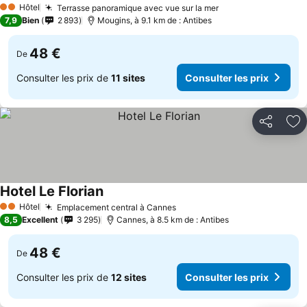
Hôtel
Terrasse panoramique avec vue sur la mer
Consulter les pri
2 Étoiles
7,9
Bien
2 893
Mougins, à 9.1 km de : Antibes
48 €
De
Consulter les prix de
11 sites
Consulter les prix
Partager
Aj
Hotel Le Florian
Consulter les prix
Hôtel
Emplacement central à Cannes
Consulter les prix
2 Étoiles
8,5
Excellent
3 295
Cannes, à 8.5 km de : Antibes
48 €
De
Consulter les prix de
12 sites
Consulter les prix