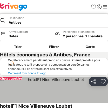
Favoris
Se con
Me
Destination
Antibes
Arrivée/départ
Personnes et chambres
Dates
2 personnes, 1 chambre
Trier
Filtrer
Carte
Hôtels économiques à Antibes, France
Ce référencement par défaut prend en compte l’intérêt probable pour
l’utilisateur, le tarif proposé et la compensation versée par les
annonceurs. Les offres ne sont pas exhaustives.
Comment fonctionne trivago
Choix populaire
Partager
Aj
hotelF1 Nice Villeneuve Loubet