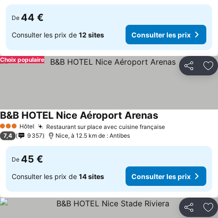
44 €
De
Consulter les prix de
12 sites
Consulter les prix
Choix populaire
Partager
Aj
B&B HOTEL Nice Aéroport Arenas
Consulter les pr
Hôtel
Restaurant sur place avec cuisine française
Consulter les 
3 Étoiles
7,4
9 357
Nice, à 12.5 km de : Antibes
45 €
De
Consulter les prix de
14 sites
Consulter les prix
Partager
Aj