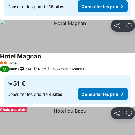
Consulter les prix de
15 sites
Consulter les prix
Partager
Aj
Hotel Magnan
Consulter les prix
Hôtel
2 Étoiles
7,9
Bien
64
Nice, à 15.8 km de : Antibes
51 €
De
Consulter les prix de
4 sites
Consulter les prix
Choix populaire
Partager
Aj