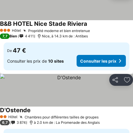
B&B HOTEL Nice Stade Riviera
Consulter les prix
Hôtel
Propriété moderne et bien entretenue
Consulter les prix
3 Étoiles
7,7
Bien
4 411
Nice, à 14.3 km de : Antibes
47 €
De
Consulter les prix de
10 sites
Consulter les prix
Partager
Aj
D'Ostende
Consulter les prix
Hôtel
Chambres pour différentes tailles de groupes
Consulter les p
2 Étoiles
6,7
3 874
à 2.0 km de : La Promenade des Anglais