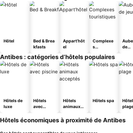
Hôtel
Bed & Brea
Appart’hôt
Complexe
Aube
kfasts
el
s
de
touristique
jeun
Antibes : catégories d’hôtels populaires
s
Hôtels de
Hôtels
Hôtels
Hôtels spa
Hôtel
luxe
avec
animaux
plag
piscine
acceptés
Hôtels économiques à proximité de Antibes