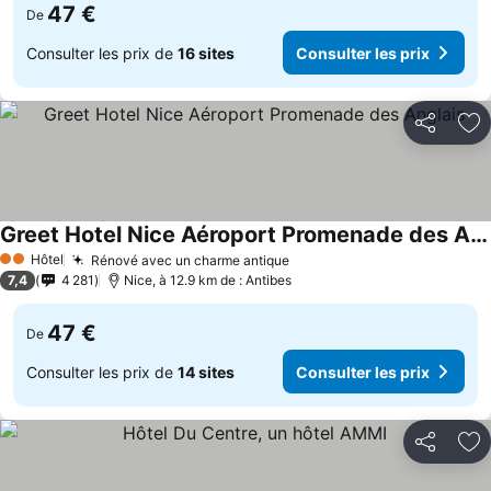
47 €
De
Consulter les prix de
16 sites
Consulter les prix
Partager
Aj
Greet Hotel Nice Aéroport Promenade des Anglais
Consulter les prix
Hôtel
Rénové avec un charme antique
Consulter les prix
2 Étoiles
7,4
4 281
Nice, à 12.9 km de : Antibes
47 €
De
Consulter les prix de
14 sites
Consulter les prix
Partager
Aj