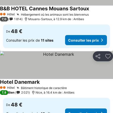
B&B HOTEL Cannes Mouans Sartoux
Consulter le
Hôtel
Hébergement où les animaux sont les bienvenus
Consulter les
2 Étoiles
7,0
1 814
Mouans-Sartoux, à 12.9 km de : Antibes
48 €
De
Consulter les prix de
11 sites
Consulter les prix
Partager
Aj
Hotel Danemark
Consulter les prix
Hôtel
Bâtiment historique de caractère
Consulter les prix
2 Étoiles
7,8
Bien
2 021
Nice, à 16.4 km de : Antibes
48 €
De