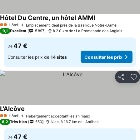
Hôtel Du Centre, un hôtel AMMI
Consulter les prix
Hôtel
Emplacement idéal près de la Basilique Notre-Dame
Consulter 
2 Étoiles
9,1
Excellent
5 897
à 2.0 km de : La Promenade des Anglais
47 €
De
Consulter les prix de
14 sites
Consulter les prix
Partager
Aj
L'Alcôve
Consulter les prix
Hôtel
Hébergement acceptant les animaux
Consulter les prix
2 Étoiles
8,2
Très bien
550
Nice, à 16.7 km de : Antibes
47 €
De