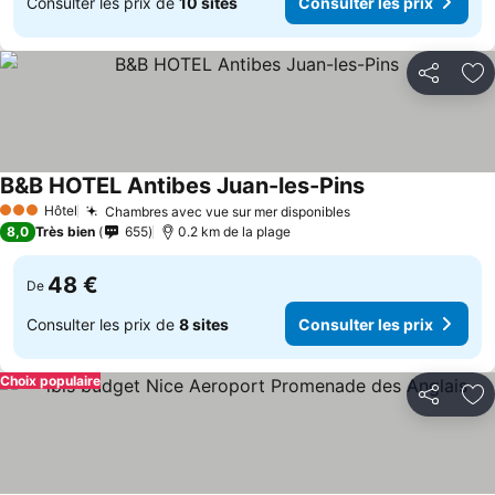
Consulter les prix de
10 sites
Consulter les prix
Partager
Aj
B&B HOTEL Antibes Juan-les-Pins
Consulter les pr
Hôtel
Chambres avec vue sur mer disponibles
Consulter les pri
3 Étoiles
8,0
Très bien
655
0.2 km de la plage
48 €
De
Consulter les prix de
8 sites
Consulter les prix
Choix populaire
Partager
Aj