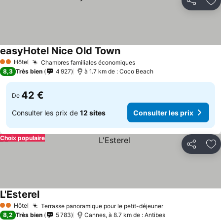
Partager
Aj
easyHotel Nice Old Town
Consulter les prix
Hôtel
Chambres familiales économiques
Consulter les prix
2 Étoiles
8,3
Très bien
4 927
à 1.7 km de : Coco Beach
42 €
De
Consulter les prix de
12 sites
Consulter les prix
Choix populaire
Partager
Aj
L'Esterel
Consulter les prix
Hôtel
Terrasse panoramique pour le petit-déjeuner
Consulter les p
2 Étoiles
8,2
Très bien
5 783
Cannes, à 8.7 km de : Antibes