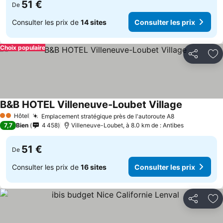
51 €
De
Consulter les prix de
14 sites
Consulter les prix
Choix populaire
Partager
Aj
B&B HOTEL Villeneuve-Loubet Village
Consulter l
Hôtel
Emplacement stratégique près de l'autoroute A8
Consulter les
2 Étoiles
7,7
Bien
4 458
Villeneuve-Loubet, à 8.0 km de : Antibes
51 €
De
Consulter les prix de
16 sites
Consulter les prix
Partager
Aj