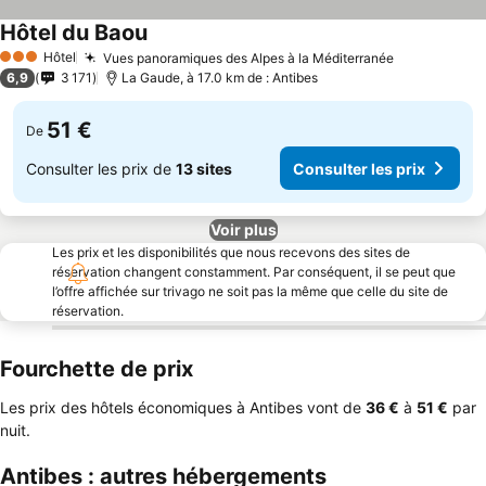
Hôtel du Baou
Consulter les prix
Hôtel
Vues panoramiques des Alpes à la Méditerranée
Consulter l
3 Étoiles
6,9
3 171
La Gaude, à 17.0 km de : Antibes
51 €
De
Consulter les prix de
13 sites
Consulter les prix
Voir plus
Les prix et les disponibilités que nous recevons des sites de
réservation changent constamment. Par conséquent, il se peut que
l’offre affichée sur trivago ne soit pas la même que celle du site de
réservation.
Fourchette de prix
Les prix des hôtels économiques à Antibes vont de
‎36 €
à
‎51 €
par
nuit.
Antibes : autres hébergements