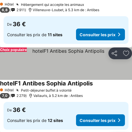
Consulter les prix
Hôtel
Hébergement qui accepte les animaux
Consulter les prix
1 Étoiles
6,8
2 911
Villeneuve-Loubet, à 5.3 km de : Antibes
36 €
De
Consulter les prix de
11 sites
Consulter les prix
Choix populaire
Partager
Aj
hotelF1 Antibes Sophia Antipolis
Consulter les prix
Hôtel
Petit-déjeuner buffet à volonté
Consulter les prix
1 Étoiles
7,0
2 279
Vallauris, à 5.2 km de : Antibes
36 €
De
Consulter les prix de
12 sites
Consulter les prix