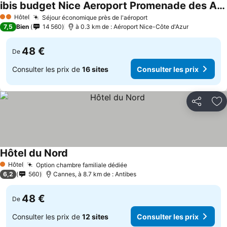
ibis budget Nice Aeroport Promenade des Anglais
Consulter les prix
Hôtel
Séjour économique près de l'aéroport
Consulter les prix
2 Étoiles
7,5
Bien
14 560
à 0.3 km de : Aéroport Nice-Côte d'Azur
48 €
De
Consulter les prix de
16 sites
Consulter les prix
Partager
Aj
Hôtel du Nord
Consulter les prix
Hôtel
Option chambre familiale dédiée
Consulter les prix
1 Étoiles
6,2
560
Cannes, à 8.7 km de : Antibes
48 €
De
Consulter les prix de
12 sites
Consulter les prix