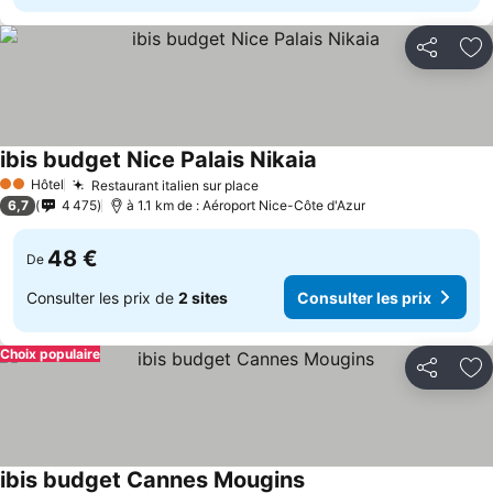
Partager
Aj
ibis budget Nice Palais Nikaia
Consulter les prix
Hôtel
Restaurant italien sur place
Consulter les prix
2 Étoiles
6,7
4 475
à 1.1 km de : Aéroport Nice-Côte d'Azur
48 €
De
Consulter les prix de
2 sites
Consulter les prix
Choix populaire
Partager
Aj
ibis budget Cannes Mougins
Consulter les prix