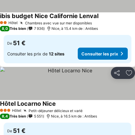
ibis budget Nice Californie Lenval
Consulter les pr
Hôtel
Chambres avec vue sur mer disponibles
Consulter les prix
2 Étoiles
8,0
Très bien
7 936
Nice, à 15.4 km de : Antibes
51 €
De
Consulter les prix de
12 sites
Consulter les prix
Partager
Aj
Hôtel Locarno Nice
Consulter les prix
Hôtel
Petit-déjeuner délicieux et varié
Consulter les prix
3 Étoiles
8,4
Très bien
5 551
Nice, à 16.5 km de : Antibes
51 €
De