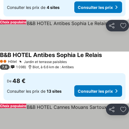
Consulter les prix de
4 sites
Consulter les prix
Choix populaire
Partager
Aj
B&B HOTEL Antibes Sophia Le Relais
Consulter le
Hôtel
Jardin et terrasse paisibles
Consulter les prix
2 Étoiles
7,0
1 098
Biot, à 6.6 km de : Antibes
48 €
De
Consulter les prix de
13 sites
Consulter les prix
Choix populaire
Partager
Aj