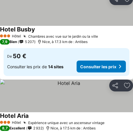
Partager
Aj
Hotel Busby
Consulter les prix
Hôtel
Chambres avec vue sur le jardin ou la ville
Consulter les pr
3 Étoiles
7,9
Bien
5 207
Nice, à 17.3 km de : Antibes
50 €
De
Consulter les prix de
14 sites
Consulter les prix
Partager
Aj
Hotel Aria
Consulter les prix
Hôtel
Expérience unique avec un ascenseur vintage
Consulter les
3 Étoiles
8,7
Excellent
2 932
Nice, à 17.5 km de : Antibes