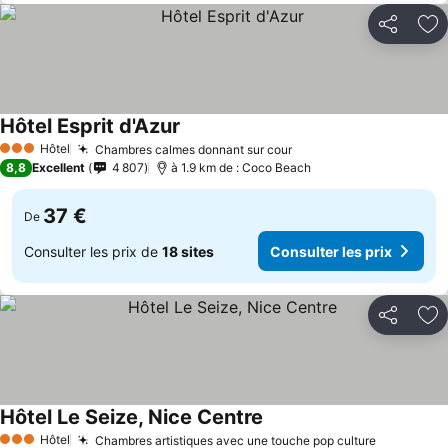
Partager
Aj
Hôtel Esprit d'Azur
Consulter les prix
Hôtel
Chambres calmes donnant sur cour
Consulter les prix
3 Étoiles
8,8
Excellent
4 807
à 1.9 km de : Coco Beach
37 €
De
Consulter les prix de
18 sites
Consulter les prix
Partager
Aj
Hôtel Le Seize, Nice Centre
Consulter les prix
Hôtel
Chambres artistiques avec une touche pop culture
Consulter
3 Étoiles