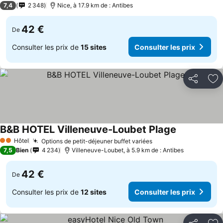
7,4
2 348
Nice, à 17.9 km de : Antibes
42 €
De
Consulter les prix de
15 sites
Consulter les prix
Partager
Aj
B&B HOTEL Villeneuve-Loubet Plage
Consulter le
Hôtel
Options de petit-déjeuner buffet variées
Consulter les prix
2 Étoiles
7,5
Bien
4 234
Villeneuve-Loubet, à 5.9 km de : Antibes
42 €
De
Consulter les prix de
12 sites
Consulter les prix