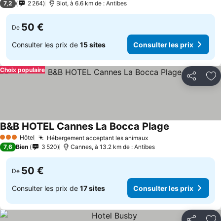
7,2
2 264
Biot, à 6.6 km de : Antibes
50 €
De
Consulter les prix de
15 sites
Consulter les prix
Choix populaire
Partager
Aj
B&B HOTEL Cannes La Bocca Plage
Consulter les 
Hôtel
Hébergement acceptant les animaux
Consulter les prix
3 Étoiles
7,6
Bien
3 520
Cannes, à 13.2 km de : Antibes
50 €
De
Consulter les prix de
17 sites
Consulter les prix