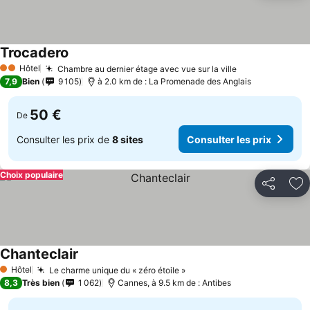
Trocadero
Consulter les prix
Hôtel
Chambre au dernier étage avec vue sur la ville
Consulter les 
2 Étoiles
7,9
Bien
9 105
à 2.0 km de : La Promenade des Anglais
50 €
De
Consulter les prix de
8 sites
Consulter les prix
Choix populaire
Partager
Aj
Chanteclair
Consulter les prix
Hôtel
Le charme unique du « zéro étoile »
Consulter les prix
1 Étoiles
8,3
Très bien
1 062
Cannes, à 9.5 km de : Antibes