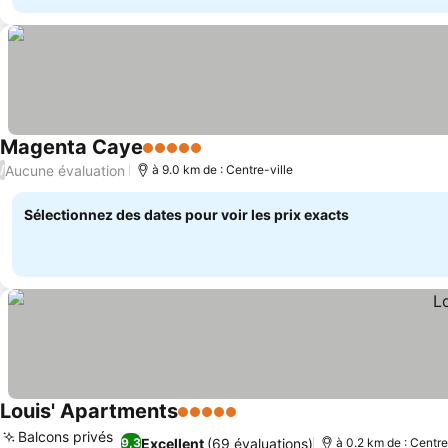
Magenta Caye
5 Étoiles
Aucune évaluation
/
à 9.0 km de : Centre-ville
Sélectionnez des dates pour voir les prix exacts
Louis' Apartments
5 Étoiles
Balcons privés
Excellent
(69 évaluations)
9,3
à 0.2 km de : Centre