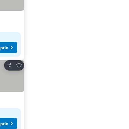
 prix
Ajouter à mes favoris
Partager
 prix