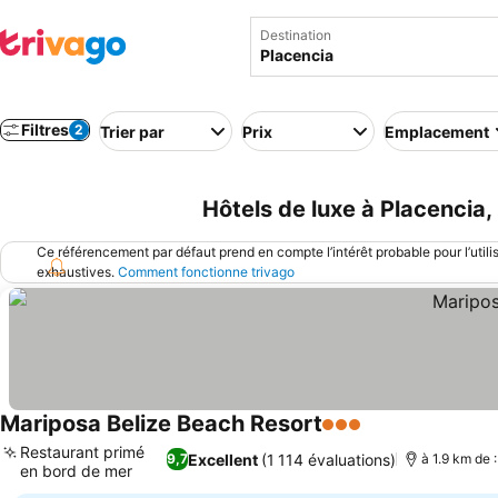
Destination
Filtres
2
Trier par
Prix
Emplacement
Hôtels de luxe à Placencia, 
Ce référencement par défaut prend en compte l’intérêt probable pour l’utili
exhaustives.
Comment fonctionne trivago
Mariposa Belize Beach Resort
3 Étoiles
Restaurant primé
Excellent
(1 114 évaluations)
9,7
à 1.9 km de :
en bord de mer