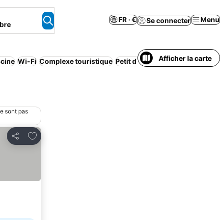
FR · €
Menu
Se connecter
bre
Afficher la carte
scine
Wi-Fi
Complexe touristique
Petit déjeuner inclus
Navette a
ne sont pas
Ajouter à mes favoris
Partager