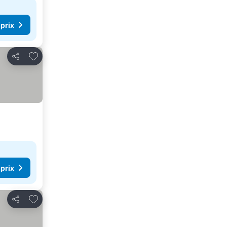
 prix
Ajouter à mes favoris
Partager
 prix
Ajouter à mes favoris
Partager