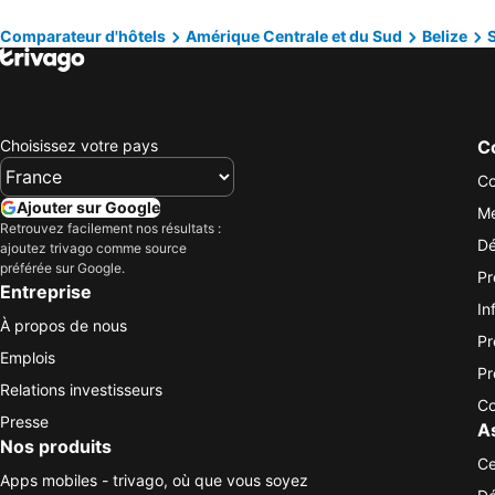
Comparateur d'hôtels
Amérique Centrale et du Sud
Belize
S
Choisissez votre pays
Co
Co
Ajouter sur Google
Me
Retrouvez facilement nos résultats :
Dé
ajoutez trivago comme source
préférée sur Google.
Pr
Entreprise
In
À propos de nous
Pr
Emplois
Pr
Relations investisseurs
Co
Presse
A
Nos produits
Ce
Apps mobiles - trivago, où que vous soyez