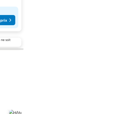
 prix
 ne soit