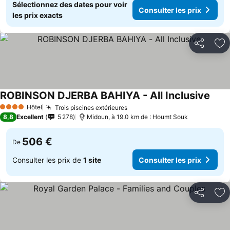
Sélectionnez des dates pour voir
Consulter les prix
les prix exacts
Partager
Aj
ROBINSON DJERBA BAHIYA - All Inclusive
Hôtel
Trois piscines extérieures
4 Étoiles
8,8
Excellent
5 278
Midoun, à 19.0 km de : Houmt Souk
506 €
De
Consulter les prix de
1 site
Consulter les prix
Partager
Aj