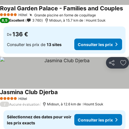
Royal Garden Palace - Families and Couples
Hôtel
Grande piscine en forme de coquillage
5 Étoiles
8,5
Excellent
3 760
Midoun, à 15.7 km de : Houmt Souk
136 €
De
Consulter les prix de
13 sites
Consulter les prix
Partager
Aj
Jasmina Club Djerba
Hôtel
5 Étoiles
/
Midoun, à 12.6 km de : Houmt Souk
Aucune évaluation
Sélectionnez des dates pour voir
Consulter les prix
les prix exacts