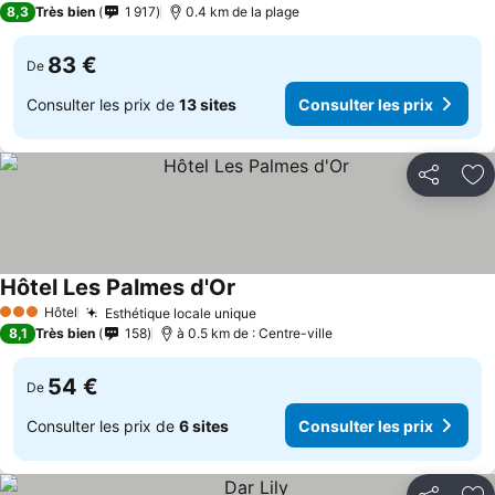
8,3
Très bien
1 917
0.4 km de la plage
83 €
De
Consulter les prix de
13 sites
Consulter les prix
Partager
Aj
Hôtel Les Palmes d'Or
Hôtel
Esthétique locale unique
3 Étoiles
8,1
Très bien
158
à 0.5 km de : Centre-ville
54 €
De
Consulter les prix de
6 sites
Consulter les prix