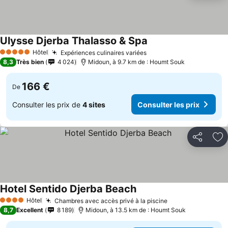
Ulysse Djerba Thalasso & Spa
Hôtel
Expériences culinaires variées
5 Étoiles
8,3
Très bien
4 024
Midoun, à 9.7 km de : Houmt Souk
166 €
De
Consulter les prix de
4 sites
Consulter les prix
Partager
Aj
Hotel Sentido Djerba Beach
Hôtel
Chambres avec accès privé à la piscine
4 Étoiles
8,7
Excellent
8 189
Midoun, à 13.5 km de : Houmt Souk