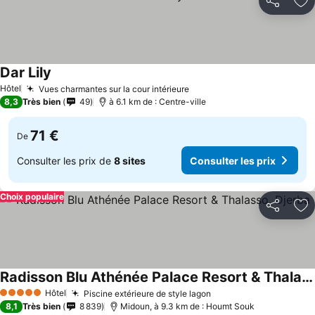
Partager
Aj
Dar Lily
Hôtel
Vues charmantes sur la cour intérieure
8,3
Très bien
49
à 6.1 km de : Centre-ville
71 €
De
Consulter les prix de
8 sites
Consulter les prix
Choix populaire
Partager
Aj
Radisson Blu Athénée Palace Resort & Thalasso, Djerba
Hôtel
Piscine extérieure de style lagon
5 Étoiles
8,1
Très bien
8 839
Midoun, à 9.3 km de : Houmt Souk