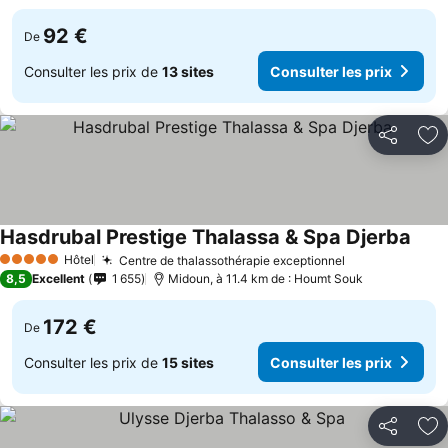
92 €
De
Consulter les prix de
13 sites
Consulter les prix
Partager
Aj
Hasdrubal Prestige Thalassa & Spa Djerba
Hôtel
Centre de thalassothérapie exceptionnel
5 Étoiles
8,5
Excellent
1 655
Midoun, à 11.4 km de : Houmt Souk
172 €
De
Consulter les prix de
15 sites
Consulter les prix
Partager
Aj