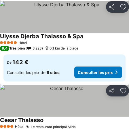
Partager
Aj
Ulysse Djerba Thalasso & Spa
Hôtel
5 Étoiles
8,4
Très bien
3 223
0.1 km de la plage
142 €
De
Consulter les prix de
8 sites
Consulter les prix
Partager
Aj
Cesar Thalasso
Hôtel
Le restaurant principal Mida
4 Étoiles