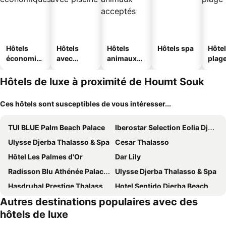
Hôtels
Hôtels
Hôtels
Hôtels spa
Hôtel
économiq
avec
animaux
plag
ues
piscine
acceptés
Hôtels de luxe à proximité de Houmt Souk
Ces hôtels sont susceptibles de vous intéresser...
TUI BLUE Palm Beach Palace
Iberostar Selection Eolia Djerba
Ulysse Djerba Thalasso & Spa
Cesar Thalasso
Hôtel Les Palmes d'Or
Dar Lily
Radisson Blu Athénée Palace Resort & Thalasso, Djerba
Ulysse Djerba Thalasso & Spa
Hasdrubal Prestige Thalassa & Spa Djerba
Hotel Sentido Djerba Beach
Autres destinations populaires avec des
Hasdrubal Thalassa & Spa Djerba
Lti Djerba Plaza
hôtels de luxe
Royal Garden Palace - Families and Couples
Yadis Imperial Beach & Spa Resort