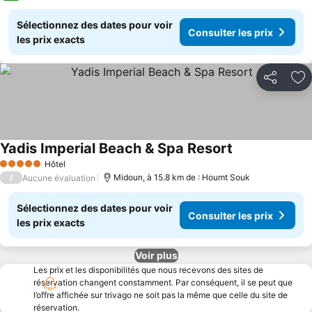
Sélectionnez des dates pour voir
Consulter les prix
les prix exacts
Partager
Aj
Yadis Imperial Beach & Spa Resort
Hôtel
5 Étoiles
/
Midoun, à 15.8 km de : Houmt Souk
Aucune évaluation
Sélectionnez des dates pour voir
Consulter les prix
les prix exacts
Voir plus
Les prix et les disponibilités que nous recevons des sites de
réservation changent constamment. Par conséquent, il se peut que
l’offre affichée sur trivago ne soit pas la même que celle du site de
réservation.