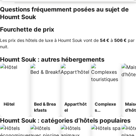
Questions fréquemment posées au sujet de
Houmt Souk
Fourchette de prix
Les prix des hôtels de luxe à Houmt Souk vont de
‎54 €
à
‎506 €
par
nuit.
Houmt Souk : autres hébergements
Hôtel
Bed & Brea
Appart’hôt
Complexe
Mais
kfasts
el
s
d’hô
touristique
Houmt Souk : catégories d’hôtels populaires
s