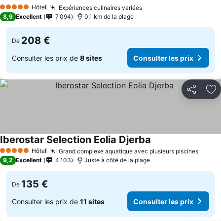
Hôtel
Expériences culinaires variées
5 Étoiles
8,9
Excellent
7 094
0.1 km de la plage
208 €
De
Consulter les prix de
8 sites
Consulter les prix
Partager
Aj
Iberostar Selection Eolia Djerba
Hôtel
Grand complexe aquatique avec plusieurs piscines
5 Étoiles
9,2
Excellent
4 103
Juste à côté de la plage
135 €
De
Consulter les prix de
11 sites
Consulter les prix