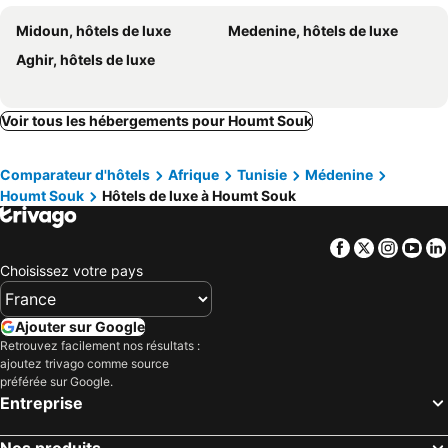
ROBINSON DJERBA BAHIYA - All Inclusive
Midoun, hôtels de luxe
Medenine, hôtels de luxe
Aghir, hôtels de luxe
Voir tous les hébergements pour Houmt Souk
Comparateur d'hôtels
Afrique
Tunisie
Médenine
Houmt Souk
Hôtels de luxe à Houmt Souk
Facebook
Twitter
Insta
Yo
Choisissez votre pays
Ajouter sur Google
Retrouvez facilement nos résultats :
ajoutez trivago comme source
préférée sur Google.
Entreprise
Nos produits