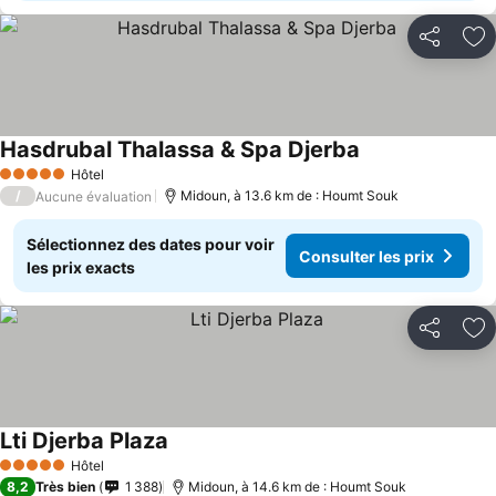
Partager
Aj
Hasdrubal Thalassa & Spa Djerba
Hôtel
5 Étoiles
/
Midoun, à 13.6 km de : Houmt Souk
Aucune évaluation
Sélectionnez des dates pour voir
Consulter les prix
les prix exacts
Partager
Aj
Lti Djerba Plaza
Hôtel
5 Étoiles
8,2
Très bien
1 388
Midoun, à 14.6 km de : Houmt Souk