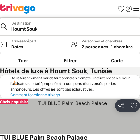
Favoris
Se con
Me
Destination
Houmt Souk
Arrivée/départ
Personnes et chambres
Dates
2 personnes, 1 chambre
Trier
Filtrer
Carte
Hôtels de luxe à Houmt Souk, Tunisie
Ce référencement par défaut prend en compte l’intérêt probable pour
l’utilisateur, le tarif proposé et la compensation versée par les
annonceurs. Les offres ne sont pas exhaustives.
Comment fonctionne trivago
Choix populaire
Partager
Aj
TUI BLUE Palm Beach Palace