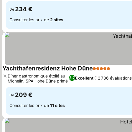
mer
234 €
De
Consulter les prix de
2 sites
Yachthafenresidenz Hohe Düne
5 Étoiles
Consulter
Dîner gastronomique étoilé au
Excellent
(12 736 évaluations
8,7
Michelin, SPA Hohe Düne primé
Consulter les prix
209 €
De
Consulter les prix de
11 sites