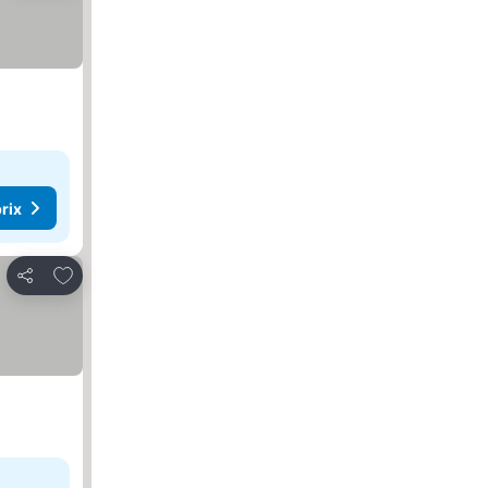
rix
Ajouter à mes favoris
Partager