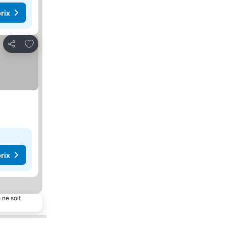
rix
Ajouter à mes favoris
Partager
rix
 ne soit