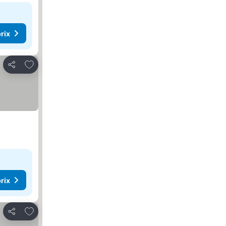
rix
Ajouter à mes favoris
Partager
rix
Ajouter à mes favoris
Partager