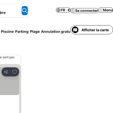
FR · €
Menu
Se connecter
bre
Afficher la carte
Piscine
Parking
Plage
Annulation gratuite
ne sont pas
Ajouter à mes favoris
Partager