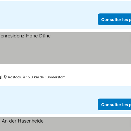
Consulter les p
 les prix
)
Rostock, à 15.3 km de : Broderstorf
Consulter les p