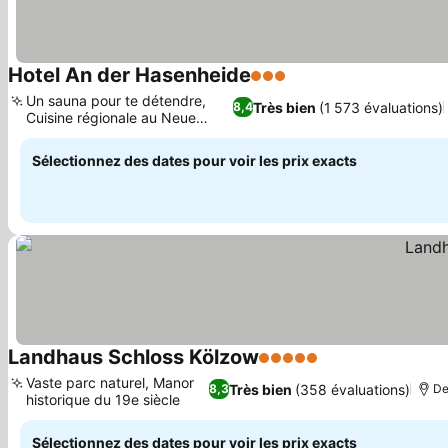
Hotel An der Hasenheide
3 Étoiles
Consulter les prix
Un sauna pour te détendre,
Très bien
(1 573 évaluations)
8,4
Cuisine régionale au Neue
Consulter les prix
Eiche
Sélectionnez des dates pour voir les prix exacts
Landhaus Schloss Kölzow
5 Étoiles
Consulter les pri
Vaste parc naturel, Manor
Très bien
(358 évaluations)
8,3
De
historique du 19e siècle
Consulter les prix
Sélectionnez des dates pour voir les prix exacts