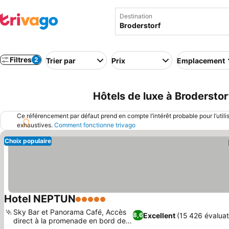
Destination
Filtres
2
Trier par
Prix
Emplacement
Hôtels de luxe à Brodersto
Ce référencement par défaut prend en compte l’intérêt probable pour l’utili
exhaustives.
Comment fonctionne trivago
Choix populaire
Hotel NEPTUN
5 Étoiles
Consulter les prix
Sky Bar et Panorama Café, Accès
Excellent
(15 426 évaluat
8,6
direct à la promenade en bord de
Consulter les prix