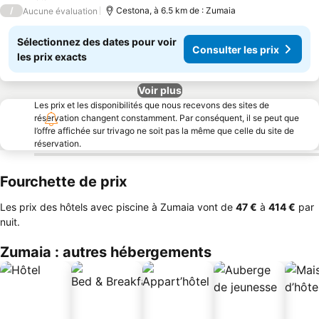
3 Étoiles
/
Cestona, à 6.5 km de : Zumaia
Aucune évaluation
Sélectionnez des dates pour voir
Consulter les prix
les prix exacts
Voir plus
Les prix et les disponibilités que nous recevons des sites de
réservation changent constamment. Par conséquent, il se peut que
l’offre affichée sur trivago ne soit pas la même que celle du site de
réservation.
Fourchette de prix
Les prix des hôtels avec piscine à Zumaia vont de
‎47 €
à
‎414 €
par
nuit.
Zumaia : autres hébergements