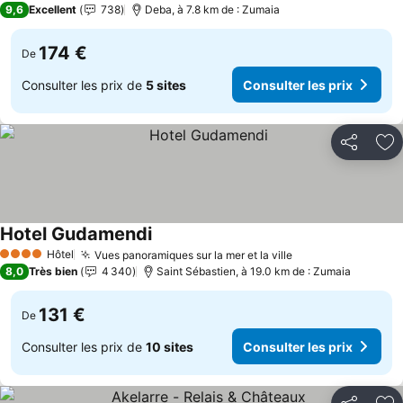
9,6
Excellent
738
Deba, à 7.8 km de : Zumaia
174 €
De
Consulter les prix de
5 sites
Consulter les prix
Partager
Aj
Hotel Gudamendi
Hôtel
Vues panoramiques sur la mer et la ville
4 Étoiles
8,0
Très bien
4 340
Saint Sébastien, à 19.0 km de : Zumaia
131 €
De
Consulter les prix de
10 sites
Consulter les prix