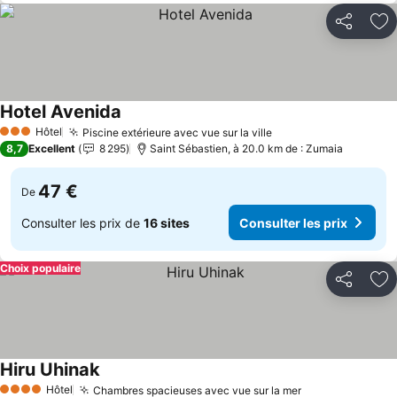
Partager
Aj
Hotel Avenida
Hôtel
Piscine extérieure avec vue sur la ville
3 Étoiles
8,7
Excellent
8 295
Saint Sébastien, à 20.0 km de : Zumaia
47 €
De
Consulter les prix de
16 sites
Consulter les prix
Choix populaire
Partager
Aj
Hiru Uhinak
Hôtel
Chambres spacieuses avec vue sur la mer
4 Étoiles