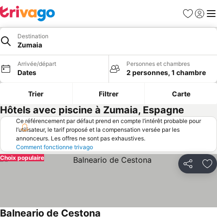
Favoris
Se con
Me
Destination
Zumaia
Arrivée/départ
Personnes et chambres
Dates
2 personnes, 1 chambre
Trier
Filtrer
Carte
Hôtels avec piscine à Zumaia, Espagne
Ce référencement par défaut prend en compte l’intérêt probable pour
l’utilisateur, le tarif proposé et la compensation versée par les
annonceurs. Les offres ne sont pas exhaustives.
Comment fonctionne trivago
Choix populaire
Partager
Aj
Balneario de Cestona