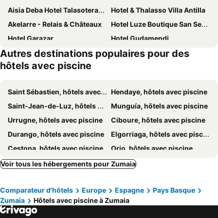
Aisia Deba Hotel Talasoterapia
Hotel & Thalasso Villa Antilla
Akelarre - Relais & Châteaux
Hotel Luze Boutique San Sebastian
Hotel Garazar
Hotel Gudamendi
Autres destinations populaires pour des
Hotel Avenida
hôtels avec piscine
Saint Sébastien, hôtels avec piscine
Hendaye, hôtels avec piscine
Saint-Jean-de-Luz, hôtels avec piscine
Munguía, hôtels avec piscine
Urrugne, hôtels avec piscine
Ciboure, hôtels avec piscine
Durango, hôtels avec piscine
Elgorriaga, hôtels avec piscine
Cestona, hôtels avec piscine
Orio, hôtels avec piscine
Hondarribia, hôtels avec piscine
Lekeitio, hôtels avec piscine
Voir tous les hébergements pour Zumaia
Igantzi, hôtels avec piscine
Mundaka, hôtels avec piscine
Comparateur d'hôtels
Europe
Espagne
Pays Basque
Deba, hôtels avec piscine
Eskoriatza, hôtels avec piscine
Zumaia
Hôtels avec piscine à Zumaia
Astigarraga, hôtels avec piscine
Zarautz, hôtels avec piscine