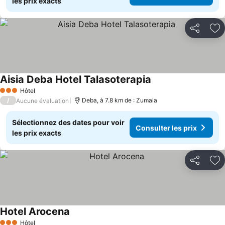
les prix exacts
Partager
Aj
Aisia Deba Hotel Talasoterapia
Hôtel
3 Étoiles
/
Deba, à 7.8 km de : Zumaia
Aucune évaluation
Sélectionnez des dates pour voir
Consulter les prix
les prix exacts
Partager
Aj
Hotel Arocena
Hôtel