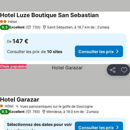
Hotel Luze Boutique San Sebastian
Hôtel
2 Étoiles
9,3
Excellent
730
Saint Sébastien, à 18.7 km de : Zumaia
147 €
De
Consulter les prix de
10 sites
Consulter les prix
Choix populaire
Partager
Aj
Hotel Garazar
Hôtel
Vues panoramiques sur le golfe de Gascogne
1 Étoiles
9,5
Excellent
765
Mendexa, à 19.0 km de : Zumaia
Sélectionnez des dates pour voir
Consulter les prix