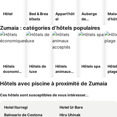
Hôtel
Bed & Brea
Appart’hôt
Auberge
Mais
kfasts
el
de
d’hô
jeunesse
Zumaia : catégories d’hôtels populaires
Hôtels
Hôtels de
Hôtels
Hôtels spa
Hôtel
économiq
luxe
animaux
plag
ues
acceptés
Hôtels avec piscine à proximité de Zumaia
Ces hôtels sont susceptibles de vous intéresser...
Hotel Iturregi
Hotel Ur Bare
Balneario de Cestona
Hiru Uhinak