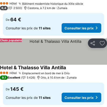
Hôtel
Bâtiment moderniste historique du XIXe siècle
3 Étoiles
6,4
2 500
Cestona, à 7.2 km de : Zumaia
64 €
De
Consulter les prix de
11 sites
Consulter les prix
Choix populaire
Partager
Aj
Hotel & Thalasso Villa Antilla
Hôtel
Emplacement en bord de mer à Orio
3 Étoiles
9,1
Excellent
5 426
Orio, à 10.6 km de : Zumaia
145 €
De
Consulter les prix de
11 sites
Consulter les prix