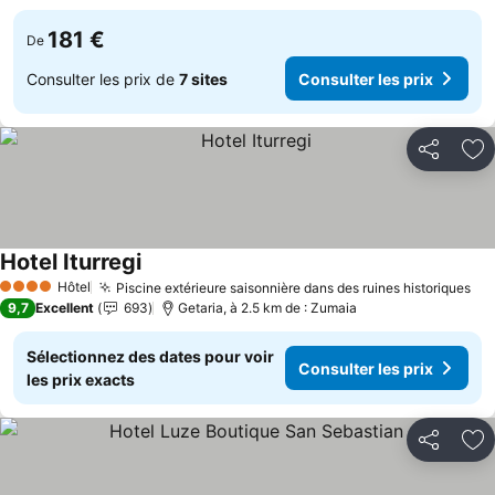
181 €
De
Consulter les prix de
7 sites
Consulter les prix
Partager
Aj
Hotel Iturregi
Hôtel
Piscine extérieure saisonnière dans des ruines historiques
4 Étoiles
9,7
Excellent
693
Getaria, à 2.5 km de : Zumaia
Sélectionnez des dates pour voir
Consulter les prix
les prix exacts
Partager
Aj