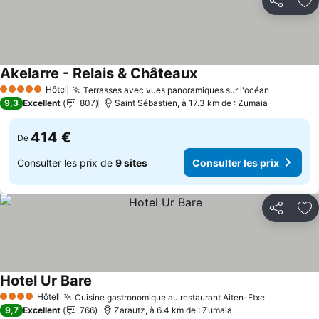
Partager
Aj
Akelarre - Relais & Châteaux
Hôtel
Terrasses avec vues panoramiques sur l'océan
5 Étoiles
9,3
Excellent
807
Saint Sébastien, à 17.3 km de : Zumaia
414 €
De
Consulter les prix de
9 sites
Consulter les prix
Partager
Aj
Hotel Ur Bare
Hôtel
Cuisine gastronomique au restaurant Aiten-Etxe
4 Étoiles
9,7
Excellent
766
Zarautz, à 6.4 km de : Zumaia