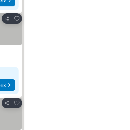
rix
Ajouter à mes favoris
Partager
rix
Ajouter à mes favoris
Partager