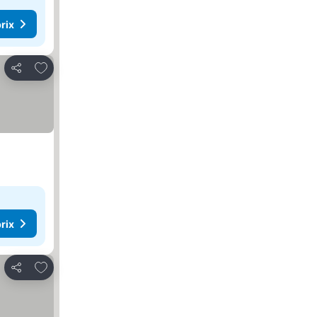
rix
Ajouter à mes favoris
Partager
rix
Ajouter à mes favoris
Partager