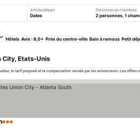
Arrivée/départ
Personnes et chambres
Dates
2 personnes, 1 cham
Hôtels
Avis : 8,0+
Près du centre-ville
Bain à remous
Petit dé
 City, Etats-Unis
sateur, le tarif proposé et la compensation versée par les annonceurs. Les offres 
h
3 Étoiles
Consulter les prix