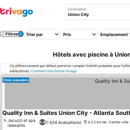
Destination
Filtres
2
Trier par
Prix
Emplacement
Hôtels avec piscine à Union
Ce référencement par défaut prend en compte l’intérêt probable pour l’utili
exhaustives.
Comment fonctionne trivago
Choix populaire
Quality Inn & Suites Union City - Atlanta Sout
Jacuzzi et spa
(1 924 évaluations)
6,8
à 2.2 km de : Centre-ville
relaxants
Consulter les prix