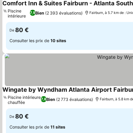
Comfort Inn & Suites Fairburn - Atlanta Sout
Piscine
Bien
(2 393 évaluations)
7,9
Fairburn, à 5.7 km de : Uni
intérieure
Consulter les prix
80 €
De
Consulter les prix de
10 sites
Wingate by Wyndham Atlanta Airport Fairbu
Piscine intérieure
Bien
(2 773 évaluations)
7,8
Fairburn, à 5.8 km d
chauffée
Consulter les prix
80 €
De
Consulter les prix de
11 sites