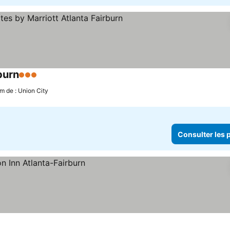
burn
3 Étoiles
Consulter les prix
km de : Union City
Consulter les p
prix