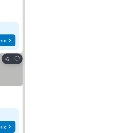
rix
Ajouter à mes favoris
Partager
rix