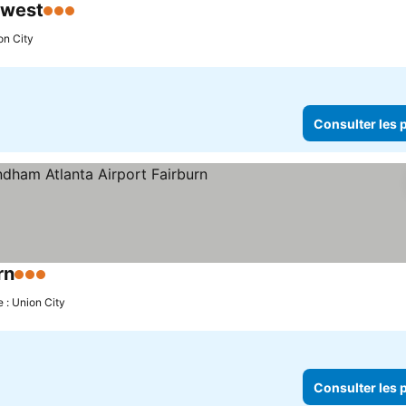
hwest
3 Étoiles
Consulter les prix
on City
Consulter les p
rn
3 Étoiles
Consulter les prix
e : Union City
Consulter les p