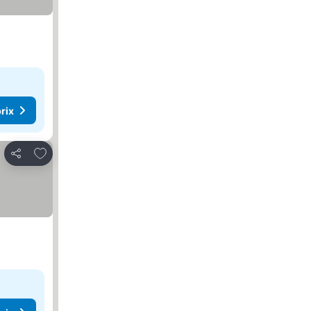
rix
Ajouter à mes favoris
Partager