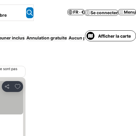
FR · €
Menu
Se connecter
bre
Afficher la carte
jeuner inclus
Annulation gratuite
Aucun prépaiement nécessaire
ne sont pas
Ajouter à mes favoris
Partager