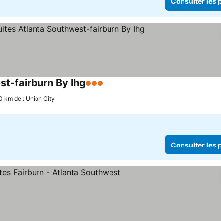
Consulter les p
st-fairburn By Ihg
3 Étoiles
Consulter les prix
.0 km de : Union City
Consulter les p