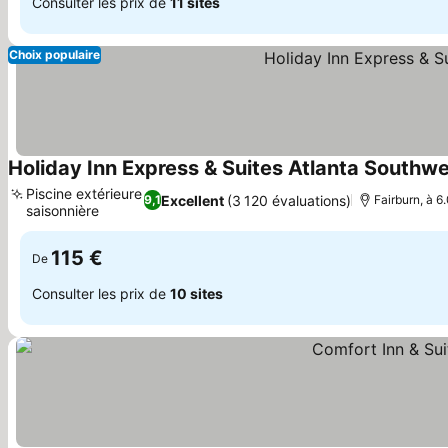
Consulter les prix de
11 sites
Choix populaire
Holiday Inn Express & Suites Atlanta Southwe
Piscine extérieure
Excellent
(3 120 évaluations)
9,1
Fairburn, à 6
saisonnière
Consulter les prix
115 €
De
Consulter les prix de
10 sites