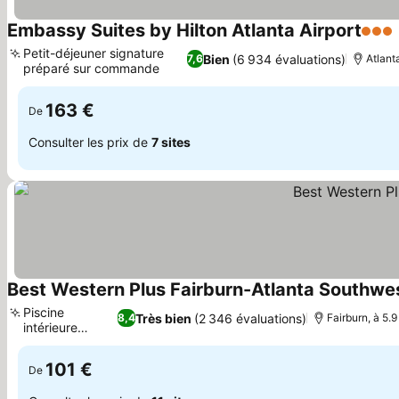
Embassy Suites by Hilton Atlanta Airport
3 Éto
Petit-déjeuner signature
Bien
(6 934 évaluations)
7,6
Atlant
préparé sur commande
Consulter les prix
163 €
De
Consulter les prix de
7 sites
Best Western Plus Fairburn-Atlanta Southwe
Piscine
Très bien
(2 346 évaluations)
8,4
Fairburn, à 5.
intérieure
Consulter les prix
chauffée
101 €
De