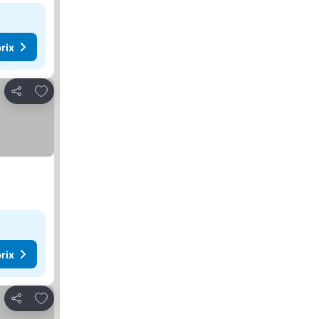
rix
Ajouter à mes favoris
Partager
rix
Ajouter à mes favoris
Partager