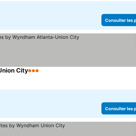
Consulter les p
Union City
3 Étoiles
Consulter les prix
Consulter les p