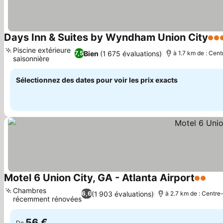
Days Inn & Suites by Wyndham Union City
3 Ét
Piscine extérieure
Bien
(1 675 évaluations)
7,5
à 1.7 km de : Cent
saisonnière
Consulter les prix
Sélectionnez des dates pour voir les prix exacts
Motel 6 Union City, GA - Atlanta Airport
2 Étoil
Cons
Chambres
(1 903 évaluations)
6,6
à 2.7 km de : Centre-
récemment rénovées
Consulter les prix
56 €
De