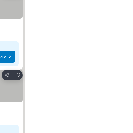
rix
Ajouter à mes favoris
Partager