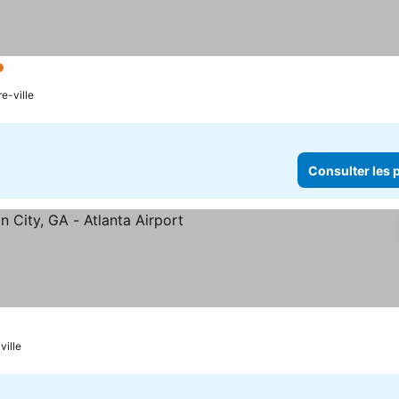
oiles
Consulter les prix
re-ville
Consulter les p
es
ulter les prix
ville