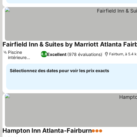
Fairfield Inn & Suites by Marriott Atlanta Fair
Piscine
Excellent
(978 évaluations)
8,8
Fairburn, à 5.4 
intérieure
Consulter les prix
chauffée
Sélectionnez des dates pour voir les prix exacts
Hampton Inn Atlanta-Fairburn
3 Étoiles
Consulter les 