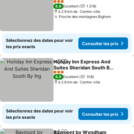
Consulter les prix
3 Étoiles
8,8
Excellent
1 318
à 2.9 km de : Centre-ville
Proche des montagnes Bighorn
Consulter 
Sélectionnez des dates pour voir
Consulter les prix
les prix exacts
Holiday Inn Express And
Partager
Ajouter à mes favoris
Suites Sheridan South By
Ihg
Consulter les prix
3 Étoiles
8,6
Excellent
108
à 2.9 km de : Centre-ville
Sélectionnez des dates pour voir
Consulter les prix
les prix exacts
Baymont by Wyndham