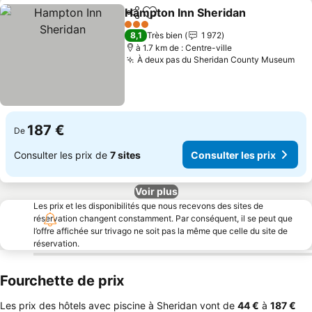
Hampton Inn Sheridan
Partager
Ajouter à mes favoris
Cons
3 Étoiles
8,1
Très bien
1 972
à 1.7 km de : Centre-ville
À deux pas du Sheridan County Museum
Con
187 €
De
Consulter les prix de
7 sites
Consulter les prix
Voir plus
Les prix et les disponibilités que nous recevons des sites de
réservation changent constamment. Par conséquent, il se peut que
l’offre affichée sur trivago ne soit pas la même que celle du site de
réservation.
Fourchette de prix
Les prix des hôtels avec piscine à Sheridan vont de
‎44 €
à
‎187 €