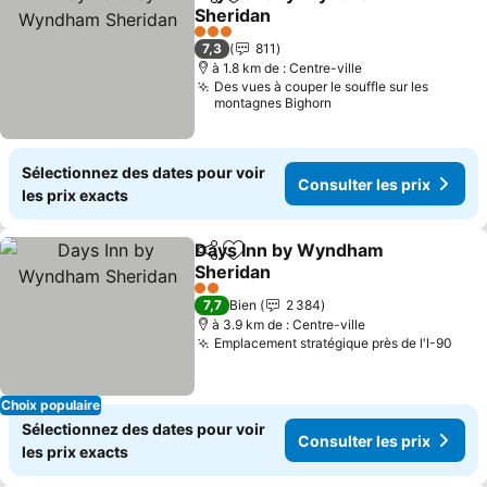
Partager
Ajouter à mes favoris
Sheridan
Consulter les prix
3 Étoiles
7,3
811
à 1.8 km de : Centre-ville
Des vues à couper le souffle sur les
montagnes Bighorn
Sélectionnez des dates pour voir
Consulter les prix
les prix exacts
Days Inn by Wyndham
Partager
Ajouter à mes favoris
Sheridan
Consulter les prix
2 Étoiles
7,7
Bien
2 384
à 3.9 km de : Centre-ville
Emplacement stratégique près de l'I-90
Cons
Choix populaire
Sélectionnez des dates pour voir
Consulter les prix
les prix exacts