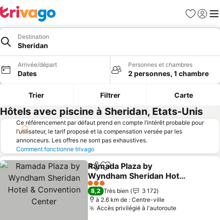
Favoris
Se con
Me
Destination
Sheridan
Arrivée/départ
Personnes et chambres
Dates
2 personnes, 1 chambre
Trier
Filtrer
Carte
Hôtels avec piscine à Sheridan, Etats-Unis
Ce référencement par défaut prend en compte l’intérêt probable pour
l’utilisateur, le tarif proposé et la compensation versée par les
annonceurs. Les offres ne sont pas exhaustives.
Comment fonctionne trivago
Ramada Plaza by
Partager
Ajouter à mes favoris
Wyndham Sheridan Hotel
& Convention Center
Consulter les prix
3 Étoiles
8,2
Très bien
3 172
à 2.6 km de : Centre-ville
Accès privilégié à l'autoroute
Consulter le