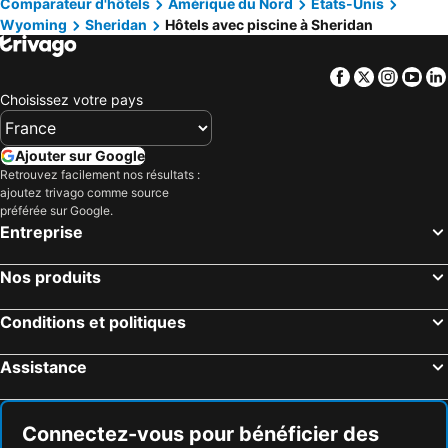
Comparateur d'hôtels
Amérique du Nord
Etats-Unis
Wyoming
Sheridan
Hôtels avec piscine à Sheridan
Facebook
Twitter
Insta
Yo
Choisissez votre pays
Ajouter sur Google
Retrouvez facilement nos résultats :
ajoutez trivago comme source
préférée sur Google.
Entreprise
Nos produits
Conditions et politiques
Assistance
Connectez-vous pour bénéficier des