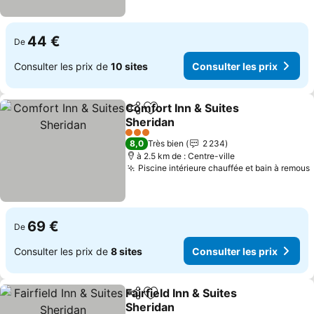
44 €
De
Consulter les prix de
10 sites
Consulter les prix
Comfort Inn & Suites
Partager
Ajouter à mes favoris
Sheridan
Consulter les prix
3 Étoiles
8,0
Très bien
2 234
à 2.5 km de : Centre-ville
Piscine intérieure chauffée et bain à remous
69 €
De
Consulter les prix de
8 sites
Consulter les prix
Fairfield Inn & Suites
Partager
Ajouter à mes favoris
Sheridan