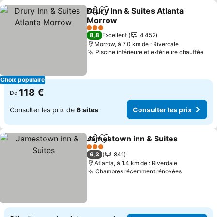
Drury Inn & Suites Atlanta
Partager
Ajouter à mes favoris
Morrow
3 Étoiles
8,8
Excellent
4 452
Morrow, à 7.0 km de : Riverdale
Piscine intérieure et extérieure chauffée
Choix populaire
118 €
De
Consulter les prix de
6 sites
Consulter les prix
Jamestown inn & Suites
Partager
Ajouter à mes favoris
3 Étoiles
6,3
841
Atlanta, à 1.4 km de : Riverdale
Chambres récemment rénovées