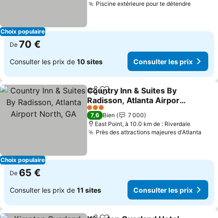
Piscine extérieure pour te détendre
Choix populaire
70 €
De
Consulter les prix de
10 sites
Consulter les prix
Country Inn & Suites By
Partager
Ajouter à mes favoris
Radisson, Atlanta Airport
North, GA
3 Étoiles
7,6
Bien
7 000
East Point, à 10.0 km de : Riverdale
Près des attractions majeures d'Atlanta
Choix populaire
65 €
De
Consulter les prix de
11 sites
Consulter les prix