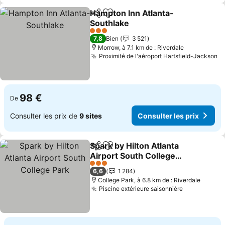
Hampton Inn Atlanta-
Partager
Ajouter à mes favoris
Southlake
3 Étoiles
7,8
Bien
3 521
Morrow, à 7.1 km de : Riverdale
Proximité de l'aéroport Hartsfield-Jackson
98 €
De
Consulter les prix de
9 sites
Consulter les prix
Spark by Hilton Atlanta
Partager
Ajouter à mes favoris
Airport South College
Park
3 Étoiles
6,6
1 284
College Park, à 6.8 km de : Riverdale
Piscine extérieure saisonnière