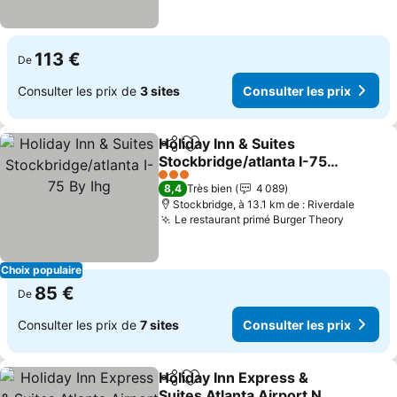
113 €
De
Consulter les prix de
3 sites
Consulter les prix
Holiday Inn & Suites
Partager
Ajouter à mes favoris
Stockbridge/atlanta I-75
By Ihg
3 Étoiles
8,4
Très bien
4 089
Stockbridge, à 13.1 km de : Riverdale
Le restaurant primé Burger Theory
Choix populaire
85 €
De
Consulter les prix de
7 sites
Consulter les prix
Holiday Inn Express &
Partager
Ajouter à mes favoris
Suites Atlanta Airport Ne