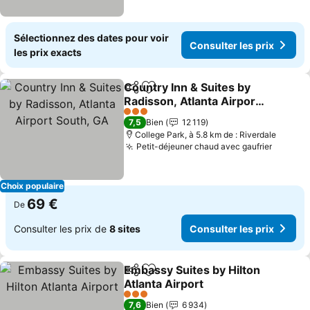
Sélectionnez des dates pour voir
Consulter les prix
les prix exacts
Country Inn & Suites by
Partager
Ajouter à mes favoris
Radisson, Atlanta Airport
South, GA
3 Étoiles
7,5
Bien
12 119
College Park, à 5.8 km de : Riverdale
Petit-déjeuner chaud avec gaufrier
Choix populaire
69 €
De
Consulter les prix de
8 sites
Consulter les prix
Embassy Suites by Hilton
Partager
Ajouter à mes favoris
Atlanta Airport
3 Étoiles
7,6
Bien
6 934