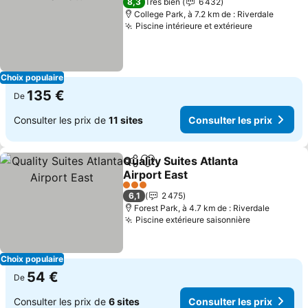
8,3
Très bien
6 432
College Park, à 7.2 km de : Riverdale
Piscine intérieure et extérieure
Choix populaire
135 €
De
Consulter les prix de
11 sites
Consulter les prix
Quality Suites Atlanta
Partager
Ajouter à mes favoris
Airport East
3 Étoiles
6,1
2 475
Forest Park, à 4.7 km de : Riverdale
Piscine extérieure saisonnière
Choix populaire
54 €
De
Consulter les prix de
6 sites
Consulter les prix