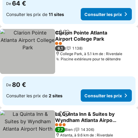
64 €
De
Consulter les prix de
11 sites
Consulter les prix
Clarion Pointe Atlanta
Partager
Ajouter à mes favoris
Airport College Park
2 Étoiles
6,1
1 138
College Park, à 5.1 km de : Riverdale
Piscine extérieure pour te détendre
80 €
De
Consulter les prix de
2 sites
Consulter les prix
La Quinta Inn & Suites by
Partager
Ajouter à mes favoris
Wyndham Atlanta Airport
North
3 Étoiles
7,7
Bien
14 306
Atlanta, à 9.6 km de : Riverdale