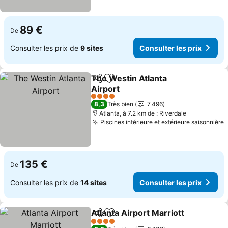
89 €
De
Consulter les prix de
9 sites
Consulter les prix
The Westin Atlanta
Partager
Ajouter à mes favoris
Airport
4 Étoiles
8,3
Très bien
7 496
Atlanta, à 7.2 km de : Riverdale
Piscines intérieure et extérieure saisonnière
135 €
De
Consulter les prix de
14 sites
Consulter les prix
Atlanta Airport Marriott
Partager
Ajouter à mes favoris
4 Étoiles