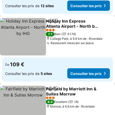
Consulter les prix de
12 sites
Consulter les prix
Holiday Inn Express
Partager
Ajouter à mes favoris
Atlanta Airport - North by
IHG
3 Étoiles
7,7
Bien
6 176
College Park, à 9.9 km de : Riverdale
Restaurant mexicain sur place
109 €
De
Consulter les prix de
5 sites
Consulter les prix
Fairfield by Marriott Inn &
Partager
Ajouter à mes favoris
Suites Morrow
3 Étoiles
8,9
Excellent
16
Morrow, à 6.6 km de : Riverdale