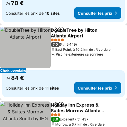
70 €
De
Consulter les prix de
10 sites
Consulter les prix
DoubleTree by Hilton
Partager
Ajouter à mes favoris
Atlanta Airport
4 Étoiles
7,0
5 449
East Point, à 10.2 km de : Riverdale
Piscine extérieure saisonnière
Choix populaire
84 €
De
Consulter les prix de
11 sites
Consulter les prix
Holiday Inn Express &
Partager
Ajouter à mes favoris
Suites Morrow Atlanta
South by IHG
3 Étoiles
8,9
Excellent
437
Morrow, à 6.7 km de : Riverdale