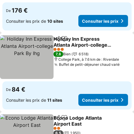
176 €
De
Consulter les prix de
10 sites
Consulter les prix
Holiday Inn Express
Partager
Ajouter à mes favoris
Atlanta Airport-college
Park By Ihg
3 Étoiles
7,8
Bien
6 518
College Park, à 7.6 km de : Riverdale
Buffet de petit-déjeuner chaud varié
84 €
De
Consulter les prix de
11 sites
Consulter les prix
Econo Lodge Atlanta
Partager
Ajouter à mes favoris
Airport East
2 Étoiles
6,5
1 950