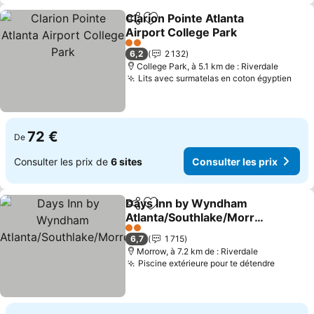
Clarion Pointe Atlanta
Partager
Ajouter à mes favoris
Airport College Park
2 Étoiles
6,2
2 132
College Park, à 5.1 km de : Riverdale
Lits avec surmatelas en coton égyptien
72 €
De
Consulter les prix de
6 sites
Consulter les prix
Days Inn by Wyndham
Partager
Ajouter à mes favoris
Atlanta/Southlake/Morro
w
2 Étoiles
6,7
1 715
Morrow, à 7.2 km de : Riverdale
Piscine extérieure pour te détendre