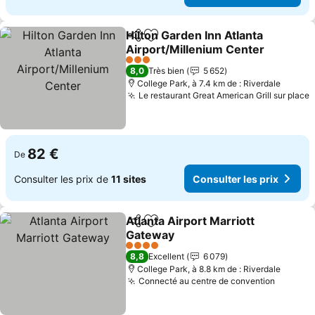
Hilton Garden Inn Atlanta
Partager
Ajouter à mes favoris
Airport/Millenium Center
3 Étoiles
8,0
Très bien
5 652
College Park, à 7.4 km de : Riverdale
Le restaurant Great American Grill sur place
82 €
De
Consulter les prix de
11 sites
Consulter les prix
Atlanta Airport Marriott
Partager
Ajouter à mes favoris
Gateway
4 Étoiles
8,8
Excellent
6 079
College Park, à 8.8 km de : Riverdale
Connecté au centre de convention