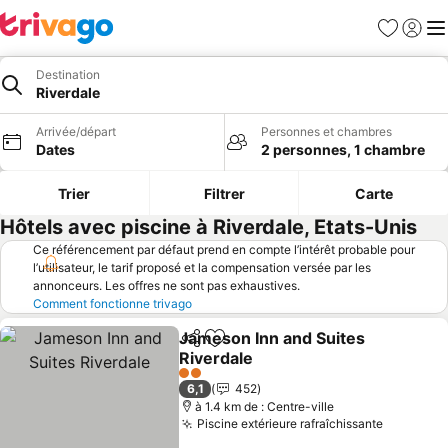
Favoris
Se con
Me
Destination
Riverdale
Arrivée/départ
Personnes et chambres
Dates
2 personnes, 1 chambre
Trier
Filtrer
Carte
Hôtels avec piscine à Riverdale, Etats-Unis
Ce référencement par défaut prend en compte l’intérêt probable pour
l’utilisateur, le tarif proposé et la compensation versée par les
annonceurs. Les offres ne sont pas exhaustives.
Comment fonctionne trivago
Jameson Inn and Suites
Partager
Ajouter à mes favoris
Riverdale
2 Étoiles
6,1
452
à 1.4 km de : Centre-ville
Piscine extérieure rafraîchissante