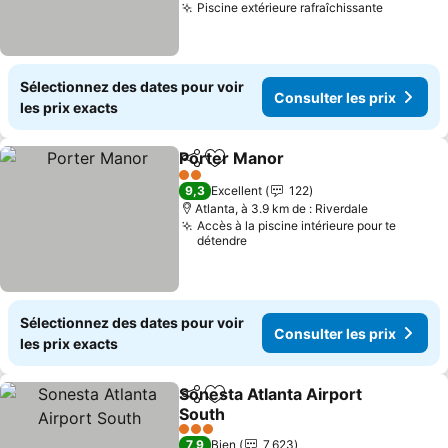
Piscine extérieure rafraîchissante
Sélectionnez des dates pour voir
Consulter les prix
les prix exacts
Porter Manor
Partager
Ajouter à mes favoris
2 Étoiles
9,3
Excellent
122
Atlanta, à 3.9 km de : Riverdale
Accès à la piscine intérieure pour te
détendre
Sélectionnez des dates pour voir
Consulter les prix
les prix exacts
Sonesta Atlanta Airport
Partager
Ajouter à mes favoris
South
3 Étoiles
7,9
Bien
7 623