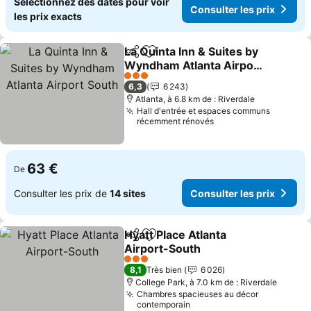
Sélectionnez des dates pour voir
Consulter les prix
les prix exacts
La Quinta Inn & Suites by
Partager
Ajouter à mes favoris
Wyndham Atlanta Airport
South
3 Étoiles
6,3
6 243
Atlanta, à 6.8 km de : Riverdale
Hall d'entrée et espaces communs
récemment rénovés
63 €
De
Consulter les prix de
14 sites
Consulter les prix
Hyatt Place Atlanta
Partager
Ajouter à mes favoris
Airport-South
3 Étoiles
8,1
Très bien
6 026
College Park, à 7.0 km de : Riverdale
Chambres spacieuses au décor
contemporain