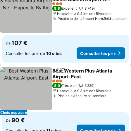
- Hapeville By Ihg
3 Étoiles
8,8
Excellent
3 749
Hapeville, à 9.4 km de : Riverdale
Proximité de l'aéroport Hartsfield-Jackson
107 €
De
Consulter les prix de
10 sites
Consulter les prix
Best Western Plus Atlanta
Partager
Ajouter à mes favoris
Airport-East
3 Étoiles
8,0
Très bien
5 229
Hapeville, à 9.3 km de : Riverdale
Piscine extérieure saisonnière
Choix populaire
90 €
De
Consulter les prix de
11 sites
Consulter les prix