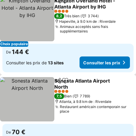
Kimpton Overland Hotel -
Partager
Ajouter à mes favoris
Atlanta Airport by IHG
4 Étoiles
8,2
Très bien
3 744
Hapeville, à 9.0 km de : Riverdale
Animaux acceptés sans frais
supplémentaires
Choix populaire
144 €
De
Consulter les prix de
13 sites
Consulter les prix
Sonesta Atlanta Airport
Partager
Ajouter à mes favoris
North
4 Étoiles
7,5
Bien
7 789
Atlanta, à 9.8 km de : Riverdale
Restaurant américain contemporain sur
place
70 €
De