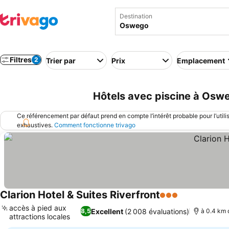
Destination
Filtres
2
Trier par
Prix
Emplacement
Hôtels avec piscine à Oswe
Ce référencement par défaut prend en compte l’intérêt probable pour l’utili
exhaustives.
Comment fonctionne trivago
Clarion Hotel & Suites Riverfront
3 Étoiles
accès à pied aux
Excellent
(2 008 évaluations)
8,5
à 0.4 km d
attractions locales