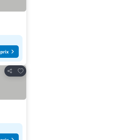
 prix
Ajouter à mes favoris
Partager
 prix