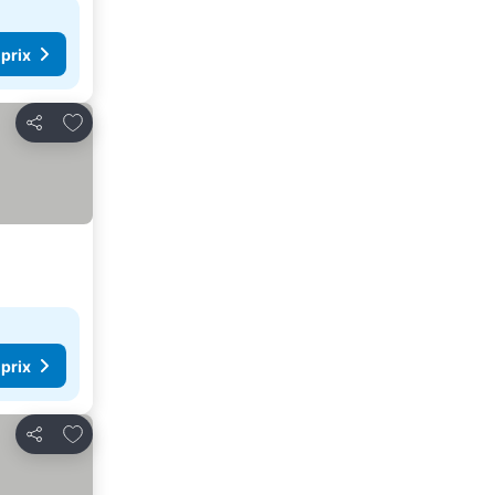
 prix
Ajouter à mes favoris
Partager
 prix
Ajouter à mes favoris
Partager