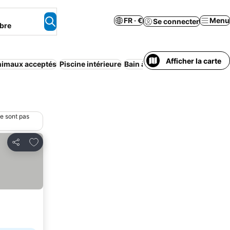
FR · €
Menu
Se connecter
bre
Afficher la carte
imaux acceptés
Piscine intérieure
Bain à remous
Piscine
Auc
ne sont pas
Ajouter à mes favoris
Partager