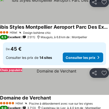
Partager
Aj
ibis Styles Montpellier Aeroport Parc Des Expos
Consulter les prix
Hôtel
Design bohème chic
Consulter les prix
3 Étoiles
8,5
Excellent
2 511
Mauguio, à 6.8 km de : Montpellier
45 €
De
Consulter les prix de
14 sites
Consulter les prix
Choix populaire
Partager
Aj
Domaine de Verchant
Consulter les prix
Hôtel
Piscine à débordement avec vue sur les vignes
Consulter
5 Étoiles
9,0
Excellent
3 713
Castelnau-le-Lez, à 4.0 km de : Montpellier