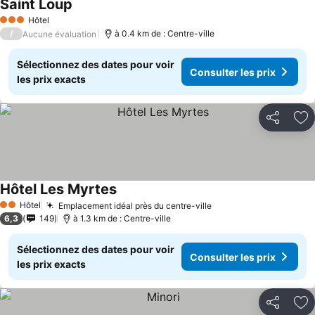
Saint Loup
Consulter les prix
Hôtel
3 Étoiles
/
à 0.4 km de : Centre-ville
Aucune évaluation
Sélectionnez des dates pour voir
Consulter les prix
les prix exacts
Partager
Aj
Hôtel Les Myrtes
Consulter les prix
Hôtel
Emplacement idéal près du centre-ville
Consulter les prix
2 Étoiles
6,3
149
à 1.3 km de : Centre-ville
Sélectionnez des dates pour voir
Consulter les prix
les prix exacts
Partager
Aj