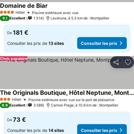
Domaine de Biar
Consulter les prix
Hôtel
Piscine extérieure avec vue
Consulter les prix
4 Étoiles
9,1
Excellent
1 314
Lavérune, à 5.3 km de : Montpellier
181 €
De
Consulter les prix de
13 sites
Consulter les prix
Choix populaire
Partager
Aj
The Originals Boutique, Hôtel Neptune, Montpellier Sud
Consulter les prix
Hôtel
Piscine extérieure avec vue sur le port de plaisance
Consulter
3 Étoiles
8,9
Excellent
3 589
Carnon Plage, à 10.6 km de : Montpellier
73 €
De
Consulter les prix de
14 sites
Consulter les prix