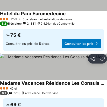
Hotel du Parc Euromedecine
Consulter les prix
Hôtel
Spa relaxant et installations de sauna
Consulter les prix
3 Étoiles
8,2
Très bien
2 133
à 4.9 km de : Centre-ville
75 €
De
Consulter les prix de
5 sites
Consulter les prix
Partager
Aj
Madame Vacances Résidence Les Consuls de la Mer
Consulter les prix
Hôtel
3 Étoiles
6,1
270
à 1.9 km de : Centre-ville
69 €
De