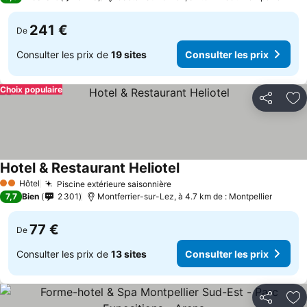
241 €
De
Consulter les prix de
19 sites
Consulter les prix
Choix populaire
Partager
Aj
Hotel & Restaurant Heliotel
Consulter les prix
Hôtel
Piscine extérieure saisonnière
Consulter les prix
2 Étoiles
7,7
Bien
2 301
Montferrier-sur-Lez, à 4.7 km de : Montpellier
77 €
De
Consulter les prix de
13 sites
Consulter les prix
Partager
Aj