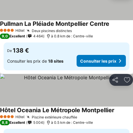
Pullman La Pléiade Montpellier Centre
Consulter 
Hôtel
Deux piscines distinctes
Consulter les prix
4 Étoiles
9,0
Excellent
4 464
à 0.8 km de : Centre-ville
138 €
De
Consulter les prix de
18 sites
Consulter les prix
Partager
Aj
Hôtel Oceania Le Métropole Montpellier
Consulte
Hôtel
Piscine extérieure chauffée
Consulter les prix
4 Étoiles
8,8
Excellent
5 004
à 0.5 km de : Centre-ville