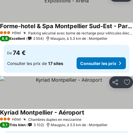
Forme-hotel & Spa Montpellier Sud-Est - Parc Expositions - Arena
Consulter les prix
Hôtel
Parking sécurisé avec borne de recharge pour véhicules électriques
3 Étoiles
8,6
Excellent
2 554
Mauguio, à 5.3 km de : Montpellier
74 €
De
Consulter les prix de
17 sites
Consulter les prix
Partager
Aj
Kyriad Montpellier - Aéroport
Consulter les prix
Hôtel
Chambres duplex en mezzanine
Consulter les prix
3 Étoiles
8,1
Très bien
3 102
Mauguio, à 5.5 km de : Montpellier