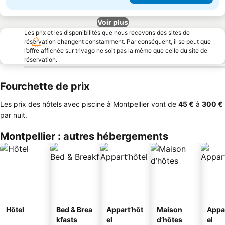
Voir plus
Les prix et les disponibilités que nous recevons des sites de
réservation changent constamment. Par conséquent, il se peut que
l’offre affichée sur trivago ne soit pas la même que celle du site de
réservation.
Fourchette de prix
Les prix des hôtels avec piscine à Montpellier vont de
‎45 €
à
‎300 €
par nuit.
Montpellier : autres hébergements
Hôtel
Bed & Brea
Appart’hôt
Maison
Appa
kfasts
el
d’hôtes
el