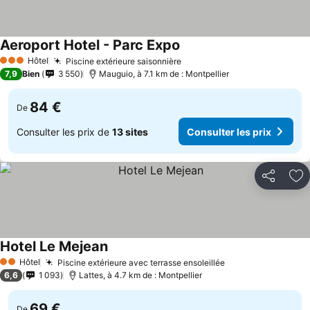
Aeroport Hotel - Parc Expo
Consulter les prix
Hôtel
Piscine extérieure saisonnière
Consulter les prix
3 Étoiles
7,9
Bien
3 550
Mauguio, à 7.1 km de : Montpellier
84 €
De
Consulter les prix de
13 sites
Consulter les prix
Partager
Aj
Hotel Le Mejean
Consulter les prix
Hôtel
Piscine extérieure avec terrasse ensoleillée
Consulter les pr
2 Étoiles
6,6
1 093
Lattes, à 4.7 km de : Montpellier
69 €
De