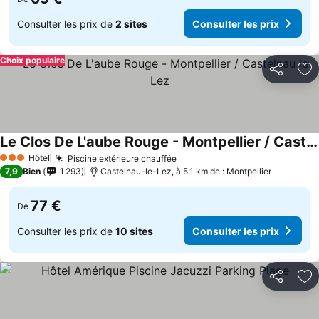
Consulter les prix de
2 sites
Consulter les prix
Choix populaire
Partager
Aj
Le Clos De L'aube Rouge - Montpellier / Castelnau le Lez
Consulter les prix
Hôtel
Piscine extérieure chauffée
Consulter les prix
3 Étoiles
7,9
Bien
1 293
Castelnau-le-Lez, à 5.1 km de : Montpellier
77 €
De
Consulter les prix de
10 sites
Consulter les prix
Partager
Aj