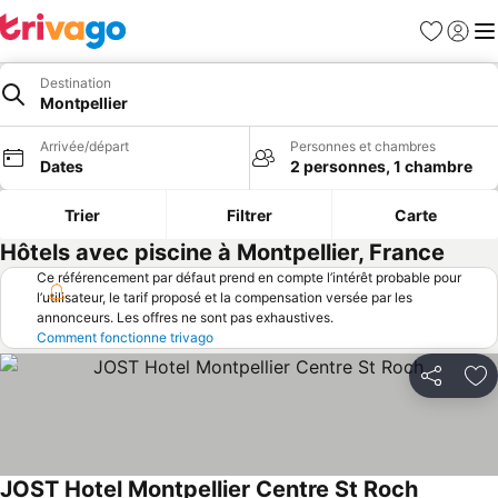
Favoris
Se con
Me
Destination
Montpellier
Arrivée/départ
Personnes et chambres
Dates
2 personnes, 1 chambre
Trier
Filtrer
Carte
Hôtels avec piscine à Montpellier, France
Ce référencement par défaut prend en compte l’intérêt probable pour
l’utilisateur, le tarif proposé et la compensation versée par les
annonceurs. Les offres ne sont pas exhaustives.
Comment fonctionne trivago
Partager
Aj
JOST Hotel Montpellier Centre St Roch