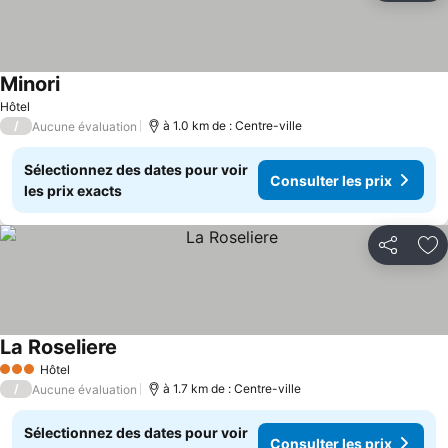
Minori
Consulter les prix
Hôtel
/
à 1.0 km de : Centre-ville
Aucune évaluation
Sélectionnez des dates pour voir
Consulter les prix
les prix exacts
Partager
Aj
La Roseliere
Consulter les prix
Hôtel
3 Étoiles
/
à 1.7 km de : Centre-ville
Aucune évaluation
Sélectionnez des dates pour voir
Consulter les prix