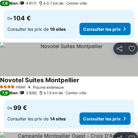
7,8
Bien
4 617
à 0.7 km de : Centre-ville
104 €
De
Consulter les prix de
16 sites
Consulter les prix
Partager
Aj
Novotel Suites Montpellier
Consulter les prix
Hôtel
Piscine extérieure
Consulter les prix
4 Étoiles
7,9
Bien
3 826
à 1.5 km de : Centre-ville
99 €
De
Consulter les prix de
14 sites
Consulter les prix