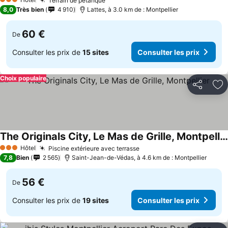
Terrain de pétanque
Consulter les prix
3 Étoiles
8,0
Très bien
4 910
Lattes, à 3.0 km de : Montpellier
60 €
De
Consulter les prix de
15 sites
Consulter les prix
Choix populaire
Partager
Aj
The Originals City, Le Mas de Grille, Montpellier
Consulter les prix
Hôtel
Piscine extérieure avec terrasse
Consulter les prix
3 Étoiles
7,8
Bien
2 565
Saint-Jean-de-Védas, à 4.6 km de : Montpellier
56 €
De
Consulter les prix de
19 sites
Consulter les prix