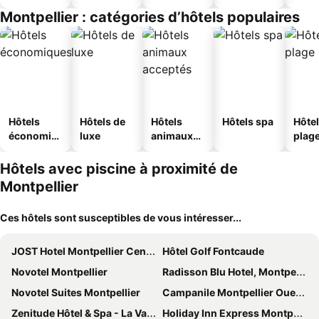
Montpellier : catégories d’hôtels populaires
Hôtels
Hôtels de
Hôtels
Hôtels spa
Hôtel
économiq
luxe
animaux
plag
ues
acceptés
Hôtels avec piscine à proximité de
Montpellier
Ces hôtels sont susceptibles de vous intéresser...
JOST Hotel Montpellier Centre St Roch
Hôtel Golf Fontcaude
Novotel Montpellier
Radisson Blu Hotel, Montpellier
Novotel Suites Montpellier
Campanile Montpellier Ouest - Croix D'Argent
Zenitude Hôtel & Spa - La Valadière
Holiday Inn Express Montpellier - Odysseum By Ihg