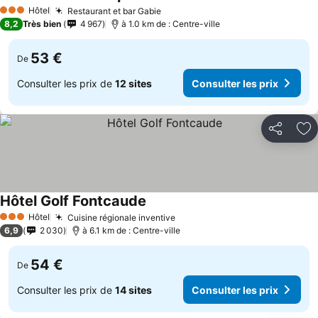
Consulter
Hôtel
Restaurant et bar Gabie
Consulter les prix
3 Étoiles
8,2
Très bien
4 967
à 1.0 km de : Centre-ville
53 €
De
Consulter les prix de
12 sites
Consulter les prix
Partager
Aj
Hôtel Golf Fontcaude
Consulter les prix
Hôtel
Cuisine régionale inventive
Consulter les prix
3 Étoiles
6,9
2 030
à 6.1 km de : Centre-ville
54 €
De
Consulter les prix de
14 sites
Consulter les prix