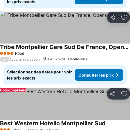
les prix exacts
Partager
Aj
Tribe Montpellier Gare Sud De France, Opens 07/2025
Consulter les prix
Hôtel
4 Étoiles
/
à 4.1 km de : Centre-ville
Aucune évaluation
Sélectionnez des dates pour voir
Consulter les prix
les prix exacts
Choix populaire
Partager
Aj
Best Western Hotelio Montpellier Sud
Consulter l
Hôtel