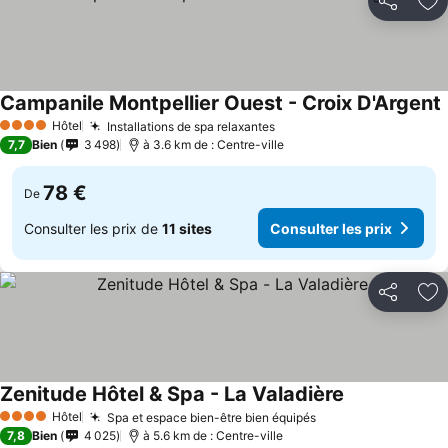
Partager
Aj
Campanile Montpellier Ouest - Croix D'Argent
C
Hôtel
Installations de spa relaxantes
Consulter les prix
4 Étoiles
7,7
Bien
3 498
à 3.6 km de : Centre-ville
78 €
De
Consulter les prix de
11 sites
Consulter les prix
Partager
Aj
Zenitude Hôtel & Spa - La Valadière
Consulter les 
Hôtel
Spa et espace bien-être bien équipés
Consulter les prix
4 Étoiles
7,8
Bien
4 025
à 5.6 km de : Centre-ville