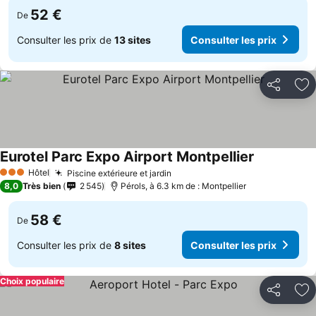
52 €
De
Consulter les prix de
13 sites
Consulter les prix
Partager
Aj
Eurotel Parc Expo Airport Montpellier
Consulter le
Hôtel
Piscine extérieure et jardin
Consulter les prix
3 Étoiles
8,0
Très bien
2 545
Pérols, à 6.3 km de : Montpellier
58 €
De
Consulter les prix de
8 sites
Consulter les prix
Choix populaire
Partager
Aj