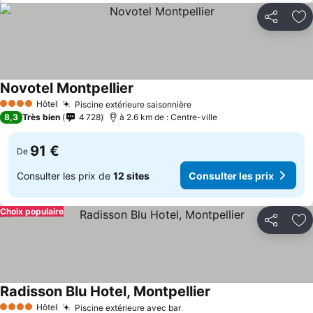
Partager
Aj
Novotel Montpellier
Consulter les prix
Hôtel
Piscine extérieure saisonnière
Consulter les prix
4 Étoiles
8,3
Très bien
4 728
à 2.6 km de : Centre-ville
91 €
De
Consulter les prix de
12 sites
Consulter les prix
Choix populaire
Partager
Aj
Radisson Blu Hotel, Montpellier
Consulter les prix
Hôtel
Piscine extérieure avec bar
Consulter les prix
4 Étoiles