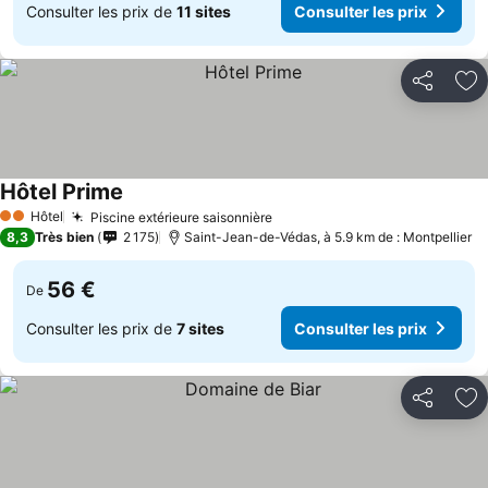
Consulter les prix de
11 sites
Consulter les prix
Partager
Aj
Hôtel Prime
Consulter les prix
Hôtel
Piscine extérieure saisonnière
Consulter les prix
2 Étoiles
8,3
Très bien
2 175
Saint-Jean-de-Védas, à 5.9 km de : Montpellier
56 €
De
Consulter les prix de
7 sites
Consulter les prix
Partager
Aj