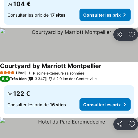
104 €
De
Consulter les prix de
17 sites
Consulter les prix
Partager
Aj
Courtyard by Marriott Montpellier
Consulter les pr
Hôtel
Piscine extérieure saisonnière
Consulter les prix
4 Étoiles
8,4
Très bien
3 347
à 2.0 km de : Centre-ville
122 €
De
Consulter les prix de
16 sites
Consulter les prix
Partager
Aj