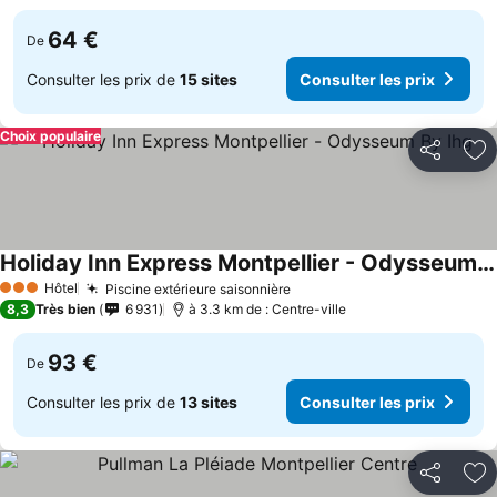
64 €
De
Consulter les prix de
15 sites
Consulter les prix
Choix populaire
Partager
Aj
Holiday Inn Express Montpellier - Odysseum By Ihg
Consulter les prix
Hôtel
Piscine extérieure saisonnière
Consulter les prix
3 Étoiles
8,3
Très bien
6 931
à 3.3 km de : Centre-ville
93 €
De
Consulter les prix de
13 sites
Consulter les prix
Partager
Aj