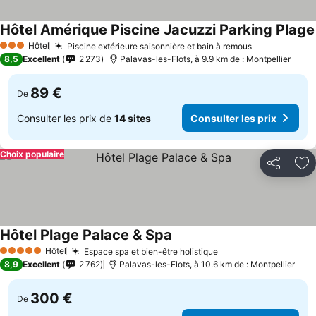
Hôtel Amérique Piscine Jacuzzi Parking Plage
Hôtel
Piscine extérieure saisonnière et bain à remous
Consulter le
3 Étoiles
8,5
Excellent
2 273
Palavas-les-Flots, à 9.9 km de : Montpellier
89 €
De
Consulter les prix de
14 sites
Consulter les prix
Choix populaire
Partager
Aj
Hôtel Plage Palace & Spa
Consulter les prix
Hôtel
Espace spa et bien-être holistique
Consulter les prix
5 Étoiles
8,9
Excellent
2 762
Palavas-les-Flots, à 10.6 km de : Montpellier
300 €
De