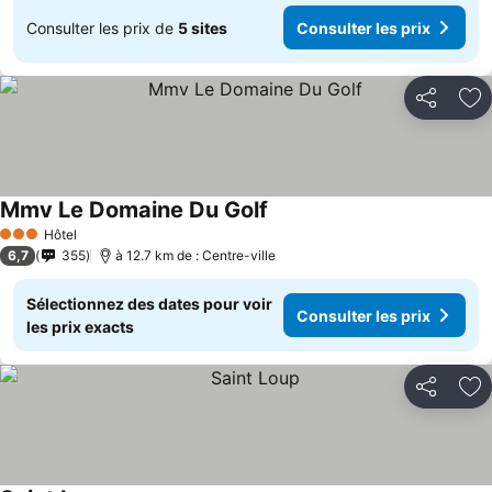
Consulter les prix de
5 sites
Consulter les prix
Partager
Aj
Mmv Le Domaine Du Golf
Consulter les prix
Hôtel
3 Étoiles
6,7
355
à 12.7 km de : Centre-ville
Sélectionnez des dates pour voir
Consulter les prix
les prix exacts
Partager
Aj