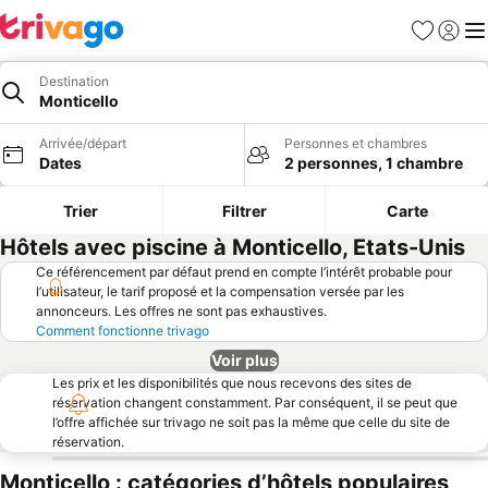
Favoris
Se con
Me
Destination
Monticello
Arrivée/départ
Personnes et chambres
Dates
2 personnes, 1 chambre
Trier
Filtrer
Carte
Hôtels avec piscine à Monticello, Etats-Unis
Ce référencement par défaut prend en compte l’intérêt probable pour
l’utilisateur, le tarif proposé et la compensation versée par les
annonceurs. Les offres ne sont pas exhaustives.
Comment fonctionne trivago
Voir plus
Les prix et les disponibilités que nous recevons des sites de
réservation changent constamment. Par conséquent, il se peut que
l’offre affichée sur trivago ne soit pas la même que celle du site de
réservation.
Monticello : catégories d’hôtels populaires