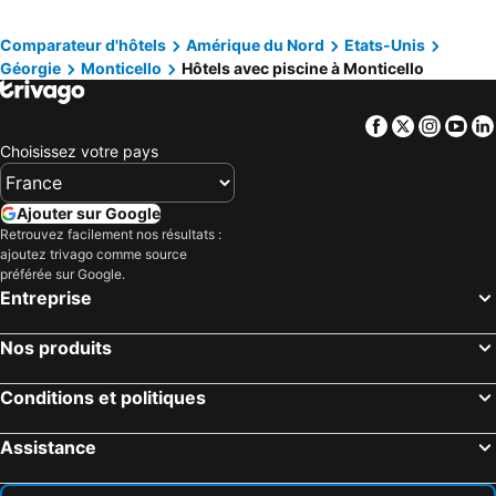
Comparateur d'hôtels
Amérique du Nord
Etats-Unis
Géorgie
Monticello
Hôtels avec piscine à Monticello
Facebook
Twitter
Insta
Yo
Choisissez votre pays
Ajouter sur Google
Retrouvez facilement nos résultats :
ajoutez trivago comme source
préférée sur Google.
Entreprise
Nos produits
Conditions et politiques
Assistance