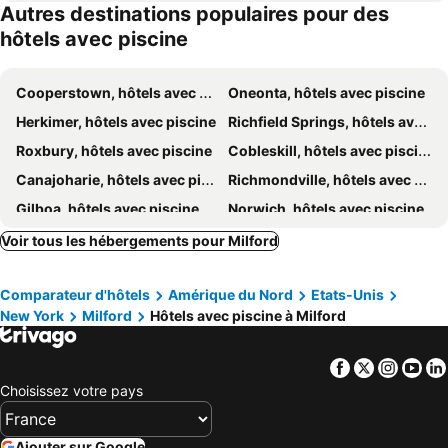
Autres destinations populaires pour des
hôtels avec piscine
Cooperstown, hôtels avec piscine
Oneonta, hôtels avec piscine
Herkimer, hôtels avec piscine
Richfield Springs, hôtels avec piscine
Roxbury, hôtels avec piscine
Cobleskill, hôtels avec piscine
Canajoharie, hôtels avec piscine
Richmondville, hôtels avec piscine
Gilboa, hôtels avec piscine
Norwich, hôtels avec piscine
Laurens, hôtels avec piscine
East Springfield, hôtels avec piscine
Voir tous les hébergements pour Milford
Fly Creek, hôtels avec piscine
Delhi, hôtels avec piscine
Comparateur d'hôtels
Amérique du Nord
Etats-Unis
Hobart, hôtels avec piscine
New York
Milford
Hôtels avec piscine à Milford
Facebook
Twitter
Insta
Yo
Choisissez votre pays
Ajouter sur Google