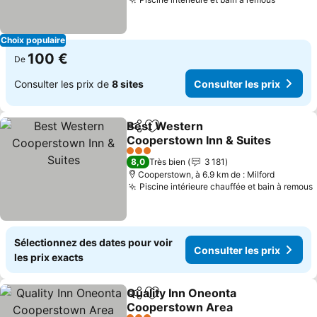
Choix populaire
100 €
De
Consulter les prix de
8 sites
Consulter les prix
Best Western
Partager
Ajouter à mes favoris
Cooperstown Inn & Suites
3 Étoiles
8,0
Très bien
3 181
Cooperstown, à 6.9 km de : Milford
Piscine intérieure chauffée et bain à remous
Sélectionnez des dates pour voir
Consulter les prix
les prix exacts
Quality Inn Oneonta
Partager
Ajouter à mes favoris
Cooperstown Area