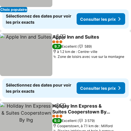
Choix populaire
Sélectionnez des dates pour voir
Consulter les prix
les prix exacts
Apple Inn and Suites
Partager
Ajouter à mes favoris
3 Étoiles
9,7
Excellent
589
à 1.2 km de : Centre-ville
Zone de loisirs avec vue sur la montagne
Sélectionnez des dates pour voir
Consulter les prix
les prix exacts
Holiday Inn Express &
Partager
Ajouter à mes favoris
Suites Cooperstown By
Ihg
3 Étoiles
9,0
Excellent
3 579
Cooperstown, à 7.1 km de : Milford
Piscine intérieure et bain à remous