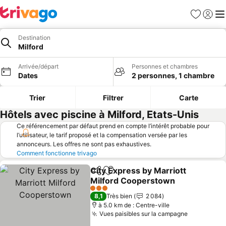
Favoris
Se con
Me
Destination
Milford
Arrivée/départ
Personnes et chambres
Dates
2 personnes, 1 chambre
Trier
Filtrer
Carte
Hôtels avec piscine à Milford, Etats-Unis
Ce référencement par défaut prend en compte l’intérêt probable pour
l’utilisateur, le tarif proposé et la compensation versée par les
annonceurs. Les offres ne sont pas exhaustives.
Comment fonctionne trivago
City Express by Marriott
Partager
Ajouter à mes favoris
Milford Cooperstown
3 Étoiles
8,1
Très bien
2 084
à 5.0 km de : Centre-ville
Vues paisibles sur la campagne