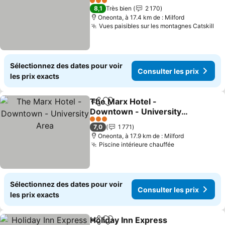
3 Étoiles
8,1
Très bien
2 170
Oneonta, à 17.4 km de : Milford
Vues paisibles sur les montagnes Catskill
Sélectionnez des dates pour voir
Consulter les prix
les prix exacts
The Marx Hotel -
Partager
Ajouter à mes favoris
Downtown - University
Area
3 Étoiles
7,0
1 771
Oneonta, à 17.9 km de : Milford
Piscine intérieure chauffée
Sélectionnez des dates pour voir
Consulter les prix
les prix exacts
Holiday Inn Express
Partager