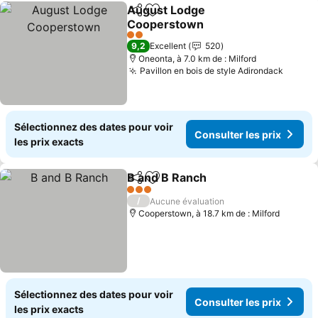
August Lodge
Partager
Ajouter à mes favoris
Cooperstown
2 Étoiles
9,2
Excellent
520
Oneonta, à 7.0 km de : Milford
Pavillon en bois de style Adirondack
Sélectionnez des dates pour voir
Consulter les prix
les prix exacts
B and B Ranch
Partager
Ajouter à mes favoris
3 Étoiles
/
Aucune évaluation
Cooperstown, à 18.7 km de : Milford
Sélectionnez des dates pour voir
Consulter les prix
les prix exacts