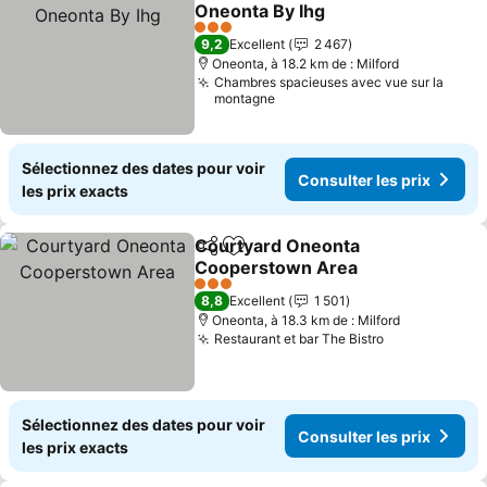
Ajouter à mes favoris
Oneonta By Ihg
3 Étoiles
9,2
Excellent
2 467
Oneonta, à 18.2 km de : Milford
Chambres spacieuses avec vue sur la
montagne
Sélectionnez des dates pour voir
Consulter les prix
les prix exacts
Courtyard Oneonta
Partager
Ajouter à mes favoris
Cooperstown Area
3 Étoiles
8,8
Excellent
1 501
Oneonta, à 18.3 km de : Milford
Restaurant et bar The Bistro
Sélectionnez des dates pour voir
Consulter les prix
les prix exacts