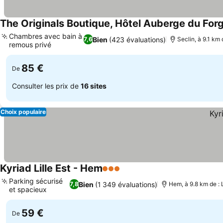
The Originals Boutique, Hôtel Auberge du Forge
Chambres avec bain à
Bien
(423 évaluations)
7,6
Seclin, à 9.1 km d
remous privé
Consulter les prix
85 €
De
Consulter les prix de
16 sites
Choix populaire
Kyriad Lille Est - Hem
3 Étoiles
Consulter les prix
Parking sécurisé
Bien
(1 349 évaluations)
7,8
Hem, à 9.8 km de : L
et spacieux
Consulter les prix
59 €
De