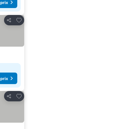
 prix
Ajouter à mes favoris
Partager
 prix
Ajouter à mes favoris
Partager