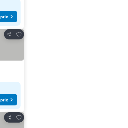
 prix
Ajouter à mes favoris
Partager
 prix
Ajouter à mes favoris
Partager