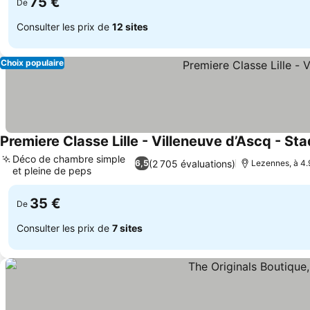
75 €
De
Consulter les prix de
12 sites
Choix populaire
Premiere Classe Lille - Villeneuve d’Ascq - St
Déco de chambre simple
(2 705 évaluations)
6,5
Lezennes, à 4.9
et pleine de peps
Consulter les prix
35 €
De
Consulter les prix de
7 sites