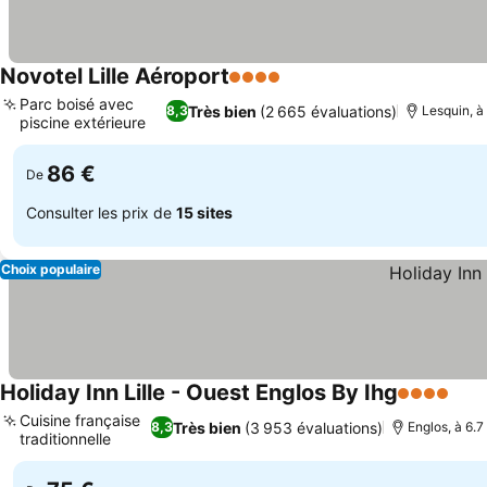
Novotel Lille Aéroport
4 Étoiles
Consulter les prix
Parc boisé avec
Très bien
(2 665 évaluations)
8,3
Lesquin, à 
piscine extérieure
Consulter les prix
86 €
De
Consulter les prix de
15 sites
Choix populaire
Holiday Inn Lille - Ouest Englos By Ihg
4 Étoiles
Cons
Cuisine française
Très bien
(3 953 évaluations)
8,3
Englos, à 6.7 
traditionnelle
Consulter les prix