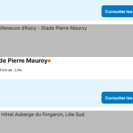
Consulter les
ade Pierre Mauroy
1 Étoiles
Consulter les prix
 km de : Lille
Consulter les