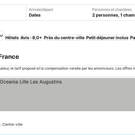
Arrivée/départ
Personnes et chambres
Dates
2 personnes, 1 cham
Hôtels
Avis : 8,0+
Près du centre-ville
Petit déjeuner inclus
Pa
 France
sateur, le tarif proposé et la compensation versée par les annonceurs. Les offres 
s
onsulter les prix
 : Centre-ville