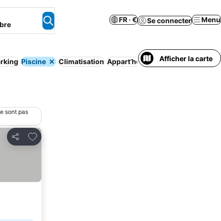
FR · €
Menu
Se connecter
bre
Afficher la carte
rking
Piscine
Climatisation
Appart’hôtel
Annulation gratuite
ne sont pas
Ajouter à mes favoris
Partager