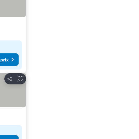
 prix
Ajouter à mes favoris
Partager