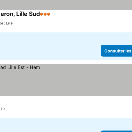
ron, Lille Sud
3 Étoiles
Consulter les prix
e : Lille
Consulter les
ille