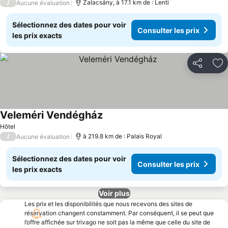
/
Zalacsány, à 17.1 km de : Lenti
Aucune évaluation
Sélectionnez des dates pour voir
Consulter les prix
les prix exacts
Partager
Aj
Veleméri Vendégház
Hôtel
/
à 219.8 km de : Palais Royal
Aucune évaluation
Sélectionnez des dates pour voir
Consulter les prix
les prix exacts
Voir plus
Les prix et les disponibilités que nous recevons des sites de
réservation changent constamment. Par conséquent, il se peut que
l’offre affichée sur trivago ne soit pas la même que celle du site de