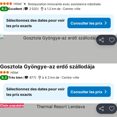
Hôtel
Restauration innovante avec assistance robotisée
4 Étoiles
9,2
Excellent
2 520
à 1.2 km de : Centre-ville
Sélectionnez des dates pour voir
Consulter les prix
les prix exacts
Partager
Aj
Gosztola Gyöngye-az erdő szállodája
Hôtel
3 Étoiles
8,3
Très bien
877
à 4.3 km de : Centre-ville
Sélectionnez des dates pour voir
Consulter les prix
les prix exacts
Choix populaire
Partager
Aj