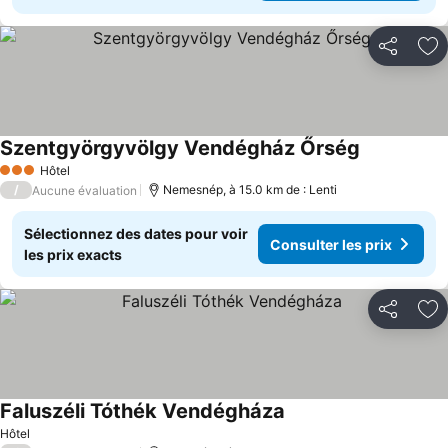
Partager
Aj
Szentgyörgyvölgy Vendégház Őrség
Hôtel
3 Étoiles
/
Nemesnép, à 15.0 km de : Lenti
Aucune évaluation
Sélectionnez des dates pour voir
Consulter les prix
les prix exacts
Partager
Aj
Faluszéli Tóthék Vendégháza
Hôtel