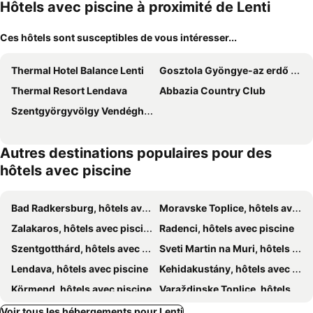
Hôtels avec piscine à proximité de Lenti
Ces hôtels sont susceptibles de vous intéresser...
Thermal Hotel Balance Lenti
Gosztola Gyöngye-az erdő szállodája
Thermal Resort Lendava
Abbazia Country Club
Szentgyörgyvölgy Vendégház Őrség
Autres destinations populaires pour des
hôtels avec piscine
Bad Radkersburg, hôtels avec piscine
Moravske Toplice, hôtels avec piscine
Zalakaros, hôtels avec piscine
Radenci, hôtels avec piscine
Szentgotthárd, hôtels avec piscine
Sveti Martin na Muri, hôtels avec piscine
Lendava, hôtels avec piscine
Kehidakustány, hôtels avec piscine
Körmend, hôtels avec piscine
Varaždinske Toplice, hôtels avec piscine
Zalacsány, hôtels avec piscine
Nemesnép, hôtels avec piscine
Voir tous les hébergements pour Lenti