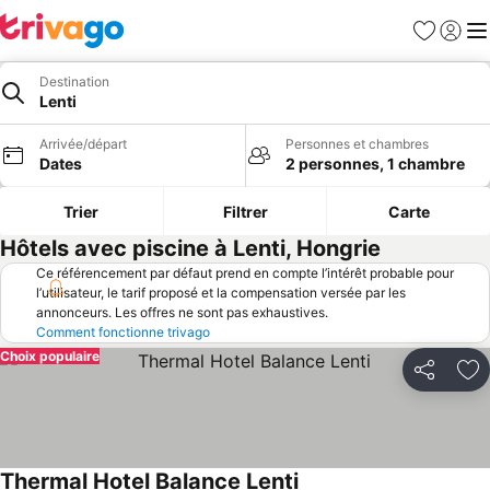
Favoris
Se con
Me
Destination
Lenti
Arrivée/départ
Personnes et chambres
Dates
2 personnes, 1 chambre
Trier
Filtrer
Carte
Hôtels avec piscine à Lenti, Hongrie
Ce référencement par défaut prend en compte l’intérêt probable pour
l’utilisateur, le tarif proposé et la compensation versée par les
annonceurs. Les offres ne sont pas exhaustives.
Comment fonctionne trivago
Choix populaire
Partager
Aj
Thermal Hotel Balance Lenti