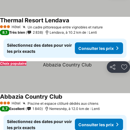
Thermal Resort Lendava
Hôtel
Un cadre pittoresque entre vignobles et nature
3 Étoiles
8,1
Très bien
2 838
Lendava, à 10.2 km de : Lenti
Sélectionnez des dates pour voir
Consulter les prix
les prix exacts
Choix populaire
Partager
Aj
Abbazia Country Club
Hôtel
Piscine et espace clôturé dédiés aux chiens
3 Étoiles
8,7
Excellent
1 840
Nemesnép, à 12.0 km de : Lenti
Sélectionnez des dates pour voir
Consulter les prix
les prix exacts