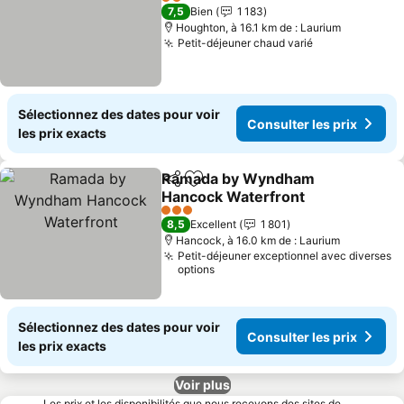
2 Étoiles
7,5
Bien
1 183
Houghton, à 16.1 km de : Laurium
Petit-déjeuner chaud varié
Sélectionnez des dates pour voir
Consulter les prix
les prix exacts
Ramada by Wyndham
Partager
Ajouter à mes favoris
Hancock Waterfront
3 Étoiles
8,5
Excellent
1 801
Hancock, à 16.0 km de : Laurium
Petit-déjeuner exceptionnel avec diverses
options
Sélectionnez des dates pour voir
Consulter les prix
les prix exacts
Voir plus
Les prix et les disponibilités que nous recevons des sites de