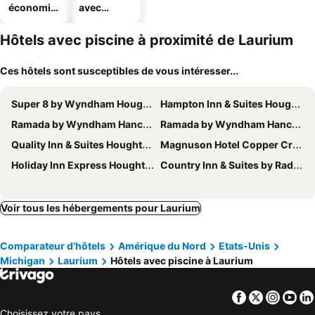
économiq
avec
ues
parking
Hôtels avec piscine à proximité de Laurium
Ces hôtels sont susceptibles de vous intéresser...
Super 8 by Wyndham Houghton
Hampton Inn & Suites Houghton
Ramada by Wyndham Hancock Waterfront
Ramada by Wyndham Hancock Waterfront
Quality Inn & Suites Houghton Downtown
Magnuson Hotel Copper Crown
Holiday Inn Express Houghton-keweenaw By Ihg
Country Inn & Suites by Radisson, Houghton, MI
Voir tous les hébergements pour Laurium
Comparateur d'hôtels
Amérique du Nord
Etats-Unis
Michigan
Laurium
Hôtels avec piscine à Laurium
Facebook
Twitter
Insta
Yo
Choisissez votre pays