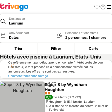
Favoris
Se con
Me
Destination
Laurium
Arrivée/départ
Personnes et chambres
Dates
2 personnes, 1 chambre
Trier
Filtrer
Carte
Hôtels avec piscine à Laurium, Etats-Unis
Ce référencement par défaut prend en compte l’intérêt probable pour
l’utilisateur, le tarif proposé et la compensation versée par les
annonceurs. Les offres ne sont pas exhaustives.
Comment fonctionne trivago
Super 8 by Wyndham
Partager
Ajouter à mes favoris
Houghton
2 Étoiles
8,5
Excellent
2 932
Houghton, à 15.4 km de : Laurium
À distance de marche du centre-ville et de
l'université