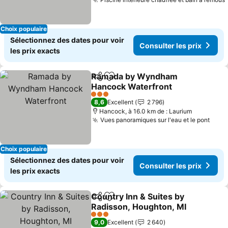
Choix populaire
Sélectionnez des dates pour voir
Consulter les prix
les prix exacts
Ramada by Wyndham
Partager
Ajouter à mes favoris
Hancock Waterfront
3 Étoiles
8,6
Excellent
2 796
Hancock, à 16.0 km de : Laurium
Vues panoramiques sur l'eau et le pont
Choix populaire
Sélectionnez des dates pour voir
Consulter les prix
les prix exacts
Country Inn & Suites by
Partager
Ajouter à mes favoris
Radisson, Houghton, MI
3 Étoiles
9,0
Excellent
2 640