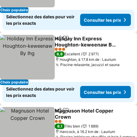
Choix populaire
Sélectionnez des dates pour voir
Consulter les prix
les prix exacts
Holiday Inn Express
Partager
Ajouter à mes favoris
Houghton-keweenaw By
Ihg
3 Étoiles
8,8
Excellent
2 977
Houghton, à 17.8 km de : Laurium
Piscine relaxante, jacuzzi et sauna
Choix populaire
Sélectionnez des dates pour voir
Consulter les prix
les prix exacts
Magnuson Hotel Copper
Partager
Ajouter à mes favoris
Crown
2 Étoiles
8,1
Très bien
1 889
Hancock, à 16.2 km de : Laurium
Piscine intérieure chauffée et bain à remous