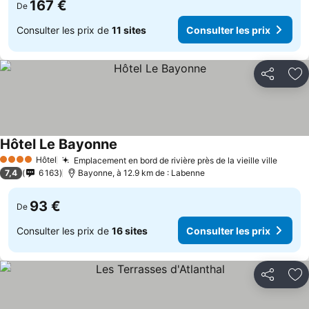
167 €
De
Consulter les prix de
11 sites
Consulter les prix
Partager
Aj
Hôtel Le Bayonne
Hôtel
Emplacement en bord de rivière près de la vieille ville
4 Étoiles
7,4
6 163
Bayonne, à 12.9 km de : Labenne
93 €
De
Consulter les prix de
16 sites
Consulter les prix
Partager
Aj