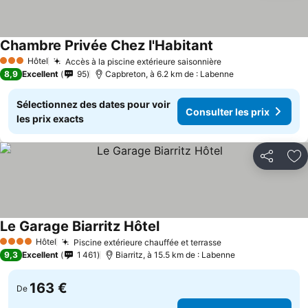
Chambre Privée Chez l'Habitant
Hôtel
Accès à la piscine extérieure saisonnière
3 Étoiles
8,9
Excellent
95
Capbreton, à 6.2 km de : Labenne
Sélectionnez des dates pour voir
Consulter les prix
les prix exacts
Partager
Aj
Le Garage Biarritz Hôtel
Hôtel
Piscine extérieure chauffée et terrasse
4 Étoiles
9,3
Excellent
1 461
Biarritz, à 15.5 km de : Labenne
163 €
De