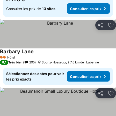
Consulter les prix de
13 sites
Consulter les prix
Partager
Aj
Barbary Lane
Hôtel
2 Étoiles
8,1
Très bien
295
Soorts-Hossegor, à 7.6 km de : Labenne
Sélectionnez des dates pour voir
Consulter les prix
les prix exacts
Partager
Aj