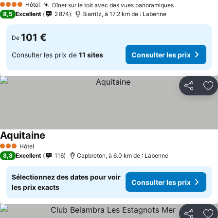
Hôtel
Dîner sur le toit avec des vues panoramiques
4 Étoiles
8,5
Excellent
2 874
Biarritz, à 17.2 km de : Labenne
101 €
De
Consulter les prix de
11 sites
Consulter les prix
Partager
Aj
Aquitaine
Hôtel
3 Étoiles
8,8
Excellent
116
Capbreton, à 6.0 km de : Labenne
Sélectionnez des dates pour voir
Consulter les prix
les prix exacts