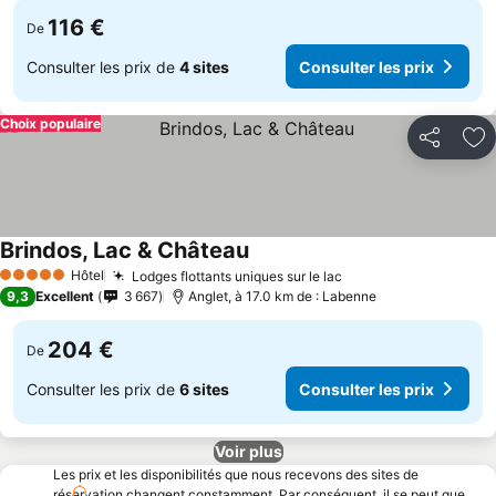
116 €
De
Consulter les prix de
4 sites
Consulter les prix
Choix populaire
Partager
Aj
Brindos, Lac & Château
Hôtel
Lodges flottants uniques sur le lac
5 Étoiles
9,3
Excellent
3 667
Anglet, à 17.0 km de : Labenne
204 €
De
Consulter les prix de
6 sites
Consulter les prix
Voir plus
Les prix et les disponibilités que nous recevons des sites de
réservation changent constamment. Par conséquent, il se peut que