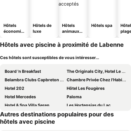
Hôtels
Hôtels de
Hôtels
Hôtels spa
Hôtel
économiq
luxe
animaux
plag
ues
acceptés
Hôtels avec piscine à proximité de Labenne
Ces hôtels sont susceptibles de vous intéresser...
Board 'n Breakfast
The Originals City, Hotel Le Lodge, Bayonne North
Belambra Clubs Capbreton - Les Vignes
Chambre Privée Chez l'Habitant
Hotel 202
Hôtel Les Fougères
Hotel Mercedes
Paloma
Hotel & Spa Villa Seren
Les Hortensias du Lac
Autres destinations populaires pour des
Hotel Logis Lacotel
Le Moulin de Saubrigues
hôtels avec piscine
Club Belambra Les Estagnots Mer
Club Belambra Les Estagnots Mer
Club Belambra Les Estagnots-Pinède
Villa AmanJango