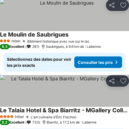
Partager
Aj
Le Moulin de Saubrigues
Hôtel
Bâtiment historique avec vue sur le lac
3 Étoiles
9,3
Excellent
261
Saubrigues, à 9.6 km de : Labenne
Sélectionnez des dates pour voir
Consulter les prix
les prix exacts
Partager
Aj
Le Talaia Hotel & Spa Biarritz - MGallery Collection
Hôtel
L'art culinaire d'Éric Frechon
4 Étoiles
9,2
Excellent
733
Biarritz, à 17.2 km de : Labenne