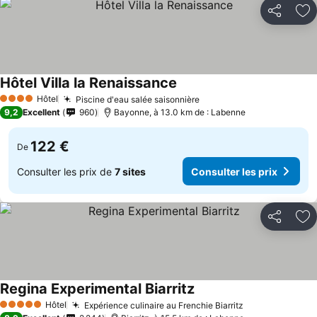
Partager
Aj
Hôtel Villa la Renaissance
Hôtel
Piscine d'eau salée saisonnière
4 Étoiles
9,2
Excellent
960
Bayonne, à 13.0 km de : Labenne
122 €
De
Consulter les prix de
7 sites
Consulter les prix
Partager
Aj
Regina Experimental Biarritz
Hôtel
Expérience culinaire au Frenchie Biarritz
5 Étoiles