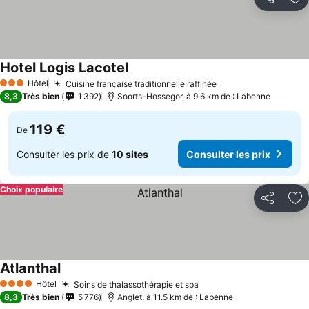
Partager
Aj
Hotel Logis Lacotel
Hôtel
Cuisine française traditionnelle raffinée
3 Étoiles
8,3
Très bien
1 392
Soorts-Hossegor, à 9.6 km de : Labenne
119 €
De
Consulter les prix de
10 sites
Consulter les prix
Choix populaire
Partager
Aj
Atlanthal
Hôtel
Soins de thalassothérapie et spa
4 Étoiles
8,3
Très bien
5 776
Anglet, à 11.5 km de : Labenne