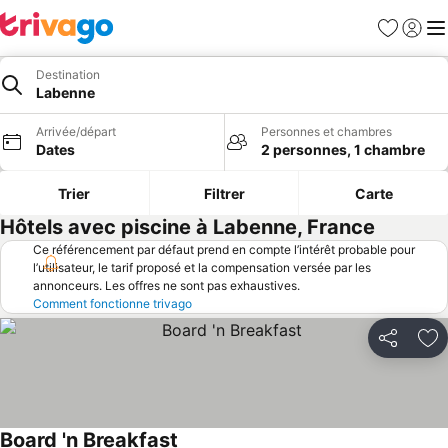
Favoris
Se con
Me
Destination
Labenne
Arrivée/départ
Personnes et chambres
Dates
2 personnes, 1 chambre
Trier
Filtrer
Carte
Hôtels avec piscine à Labenne, France
Ce référencement par défaut prend en compte l’intérêt probable pour
l’utilisateur, le tarif proposé et la compensation versée par les
annonceurs. Les offres ne sont pas exhaustives.
Comment fonctionne trivago
Partager
Aj
Board 'n Breakfast