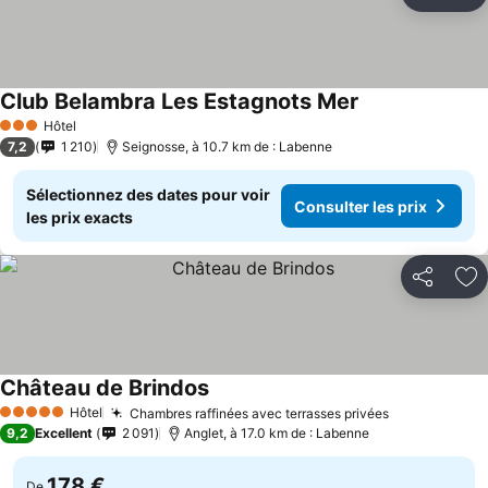
Partager
Aj
Club Belambra Les Estagnots Mer
Hôtel
3 Étoiles
7,2
1 210
Seignosse, à 10.7 km de : Labenne
Sélectionnez des dates pour voir
Consulter les prix
les prix exacts
Partager
Aj
Château de Brindos
Hôtel
Chambres raffinées avec terrasses privées
5 Étoiles
9,2
Excellent
2 091
Anglet, à 17.0 km de : Labenne
178 €
De