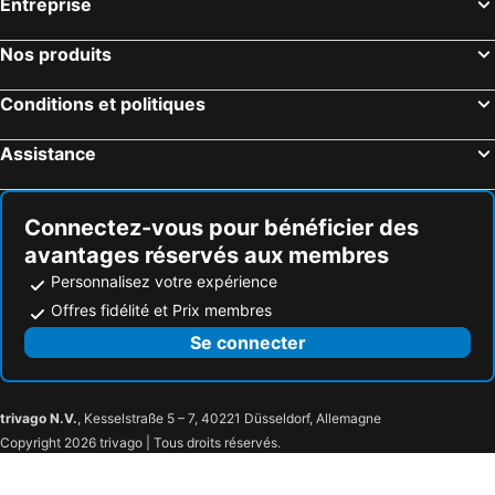
Entreprise
Magescq, hôtels avec piscine
Guethary, hôtels avec piscine
Bénesse-Maremne, hôtels avec piscine
Lesperon, hôtels avec piscine
Nos produits
Messanges, hôtels avec piscine
Léon, hôtels avec piscine
Conditions et politiques
Saubusse, hôtels avec piscine
Azur, hôtels avec piscine
Saint-Martin-d'Arrossa, hôtels avec piscine
Bidarray, hôtels avec piscine
Assistance
Salies-de-Béarn, hôtels avec piscine
Hasparren, hôtels avec piscine
Ezpeleta, hôtels avec piscine
Bérenx, hôtels avec piscine
Connectez-vous pour bénéficier des
avantages réservés aux membres
Personnalisez votre expérience
Offres fidélité et Prix membres
Se connecter
trivago N.V.
, Kesselstraße 5 – 7, 40221 Düsseldorf, Allemagne
Copyright 2026 trivago | Tous droits réservés.