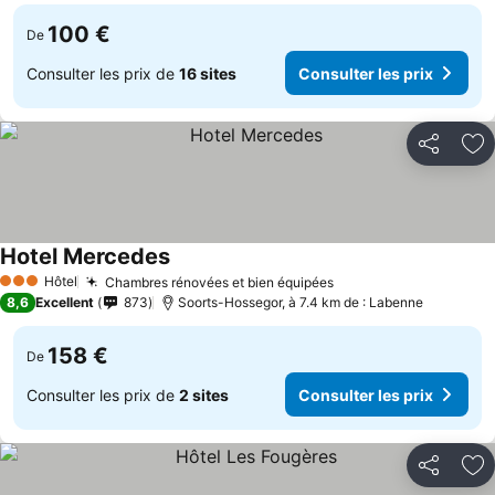
100 €
De
Consulter les prix de
16 sites
Consulter les prix
Partager
Aj
Hotel Mercedes
Hôtel
Chambres rénovées et bien équipées
3 Étoiles
8,6
Excellent
873
Soorts-Hossegor, à 7.4 km de : Labenne
158 €
De
Consulter les prix de
2 sites
Consulter les prix
Partager
Aj