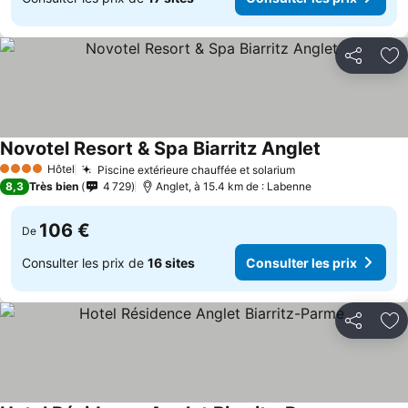
Partager
Aj
Novotel Resort & Spa Biarritz Anglet
Hôtel
Piscine extérieure chauffée et solarium
4 Étoiles
8,3
Très bien
4 729
Anglet, à 15.4 km de : Labenne
106 €
De
Consulter les prix de
16 sites
Consulter les prix
Partager
Aj