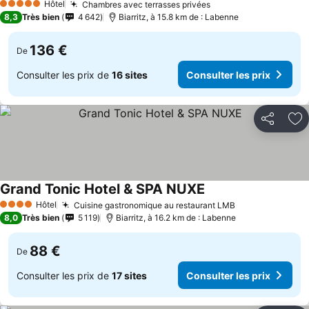
Hôtel
Chambres avec terrasses privées
5 Étoiles
8,3
Très bien
4 642
Biarritz, à 15.8 km de : Labenne
136 €
De
Consulter les prix de
16 sites
Consulter les prix
Partager
Aj
Grand Tonic Hotel & SPA NUXE
Hôtel
Cuisine gastronomique au restaurant LMB
4 Étoiles
8,0
Très bien
5 119
Biarritz, à 16.2 km de : Labenne
88 €
De
Consulter les prix de
17 sites
Consulter les prix