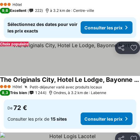
Hôtel
3 Étoiles
9,6
Excellent
222
à 3.2 km de : Centre-ville
Sélectionnez des dates pour voir
Consulter les prix
les prix exacts
Choix populaire
Partager
Aj
The Originals City, Hotel Le Lodge, Bayonne North
Hôtel
Petit-déjeuner varié avec produits locaux
3 Étoiles
8,3
Très bien
1 244
Ondres, à 3.2 km de : Labenne
72 €
De
Consulter les prix de
15 sites
Consulter les prix