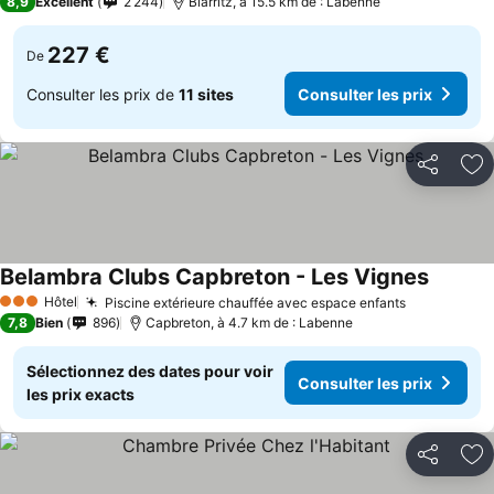
8,9
Excellent
2 244
Biarritz, à 15.5 km de : Labenne
227 €
De
Consulter les prix de
11 sites
Consulter les prix
Partager
Aj
Belambra Clubs Capbreton - Les Vignes
Hôtel
Piscine extérieure chauffée avec espace enfants
3 Étoiles
7,8
Bien
896
Capbreton, à 4.7 km de : Labenne
Sélectionnez des dates pour voir
Consulter les prix
les prix exacts
Partager
Aj