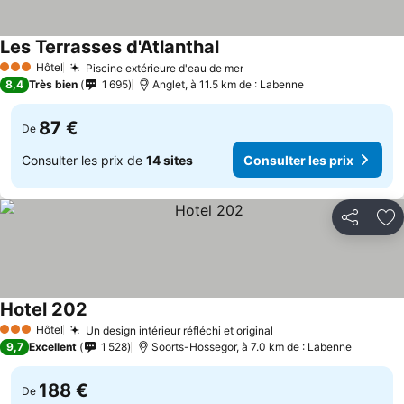
Les Terrasses d'Atlanthal
Hôtel
Piscine extérieure d'eau de mer
3 Étoiles
8,4
Très bien
1 695
Anglet, à 11.5 km de : Labenne
87 €
De
Consulter les prix de
14 sites
Consulter les prix
Partager
Aj
Hotel 202
Hôtel
Un design intérieur réfléchi et original
3 Étoiles
9,7
Excellent
1 528
Soorts-Hossegor, à 7.0 km de : Labenne
188 €
De