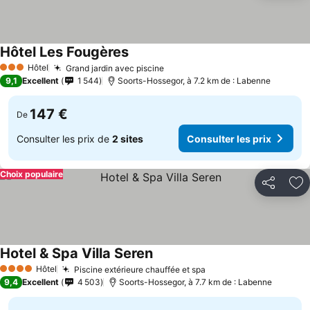
Hôtel Les Fougères
Hôtel
Grand jardin avec piscine
3 Étoiles
9,1
Excellent
1 544
Soorts-Hossegor, à 7.2 km de : Labenne
147 €
De
Consulter les prix de
2 sites
Consulter les prix
Choix populaire
Partager
Aj
Hotel & Spa Villa Seren
Hôtel
Piscine extérieure chauffée et spa
4 Étoiles
9,4
Excellent
4 503
Soorts-Hossegor, à 7.7 km de : Labenne