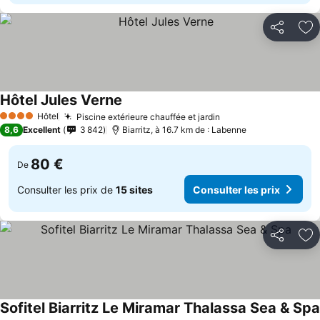
Partager
Aj
Hôtel Jules Verne
Hôtel
Piscine extérieure chauffée et jardin
4 Étoiles
8,6
Excellent
3 842
Biarritz, à 16.7 km de : Labenne
80 €
De
Consulter les prix de
15 sites
Consulter les prix
Partager
Aj
Sofitel Biarritz Le Miramar Thalassa Sea & Spa