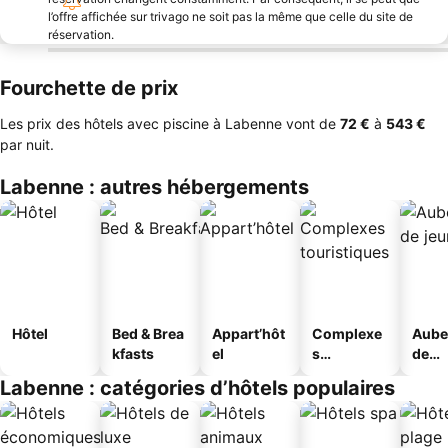
l’offre affichée sur trivago ne soit pas la même que celle du site de
réservation.
Fourchette de prix
Les prix des hôtels avec piscine à Labenne vont de
‎72 €
à
‎543 €
par nuit.
Labenne : autres hébergements
Hôtel
Bed & Brea
Appart’hôt
Complexe
Aube
kfasts
el
s
de
touristique
jeun
Labenne : catégories d’hôtels populaires
s