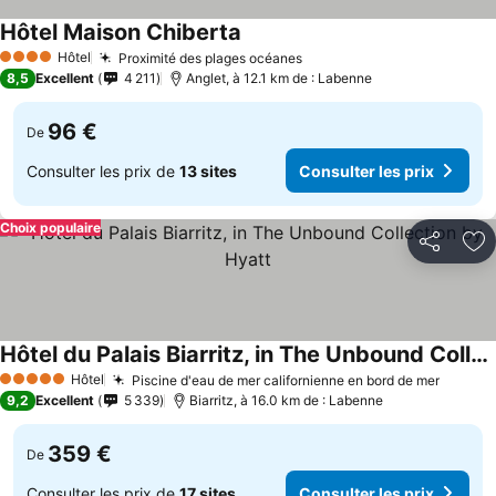
Hôtel Maison Chiberta
Hôtel
Proximité des plages océanes
4 Étoiles
8,5
Excellent
4 211
Anglet, à 12.1 km de : Labenne
96 €
De
Consulter les prix de
13 sites
Consulter les prix
Choix populaire
Partager
Aj
Hôtel du Palais Biarritz, in The Unbound Collection by Hyatt
Hôtel
Piscine d'eau de mer californienne en bord de mer
5 Étoiles
9,2
Excellent
5 339
Biarritz, à 16.0 km de : Labenne
359 €
De
Consulter les prix de
17 sites
Consulter les prix