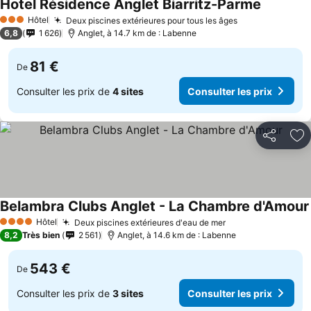
Hotel Résidence Anglet Biarritz-Parme
Hôtel
Deux piscines extérieures pour tous les âges
3 Étoiles
6,8
1 626
Anglet, à 14.7 km de : Labenne
81 €
De
Consulter les prix de
4 sites
Consulter les prix
Partager
Aj
Belambra Clubs Anglet - La Chambre d'Amour
Hôtel
Deux piscines extérieures d'eau de mer
4 Étoiles
8,2
Très bien
2 561
Anglet, à 14.6 km de : Labenne
543 €
De
Consulter les prix de
3 sites
Consulter les prix