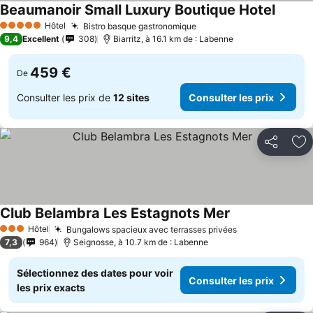
Beaumanoir Small Luxury Boutique Hotel
Hôtel
Bistro basque gastronomique
5 Étoiles
9,4
Excellent
308
Biarritz, à 16.1 km de : Labenne
459 €
De
Consulter les prix de
12 sites
Consulter les prix
Partager
Aj
Club Belambra Les Estagnots Mer
Hôtel
Bungalows spacieux avec terrasses privées
3 Étoiles
7,3
964
Seignosse, à 10.7 km de : Labenne
Sélectionnez des dates pour voir
Consulter les prix
les prix exacts