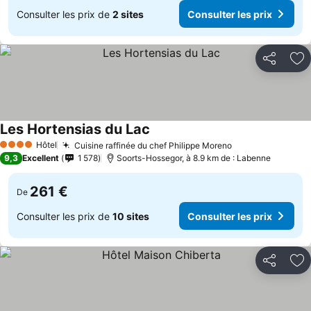
Consulter les prix de
2 sites
Consulter les prix
Partager
Aj
Les Hortensias du Lac
Hôtel
Cuisine raffinée du chef Philippe Moreno
4 Étoiles
9,3
Excellent
1 578
Soorts-Hossegor, à 8.9 km de : Labenne
261 €
De
Consulter les prix de
10 sites
Consulter les prix
Partager
Aj