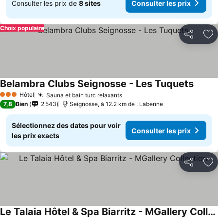
Consulter les prix de
8 sites
Consulter les prix
Choix populaire
Partager
Aj
Belambra Clubs Seignosse - Les Tuquets
Hôtel
Sauna et bain turc relaxants
3 Étoiles
7,8
Bien
2 543
Seignosse, à 12.2 km de : Labenne
Sélectionnez des dates pour voir
Consulter les prix
les prix exacts
Partager
Aj
Le Talaia Hôtel & Spa Biarritz - MGallery Collection