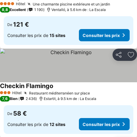
Consulter les prix
Hôtel
Une charmante piscine extérieure et un jardin
Consulter le
4 Étoiles
8,8
Excellent
1 190
Ventalló, à 5.6 km de : La Escala
121 €
De
Consulter les prix de
15 sites
Consulter les prix
Partager
Aj
Checkin Flamingo
Consulter les prix
Hôtel
Restaurant méditerranéen sur place
Consulter les prix
3 Étoiles
7,6
Bien
2 436
Estartit, à 9.5 km de : La Escala
58 €
De
Consulter les prix de
12 sites
Consulter les prix