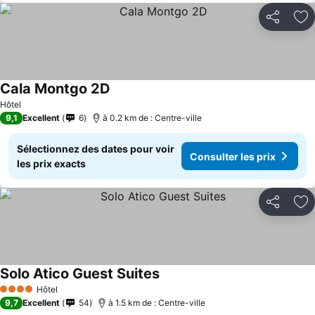
Partager
Aj
Cala Montgo 2D
Consulter les prix
Hôtel
9,1
Excellent
6
à 0.2 km de : Centre-ville
Sélectionnez des dates pour voir
Consulter les prix
les prix exacts
Partager
Aj
Solo Atico Guest Suites
Consulter les prix
Hôtel
4 Étoiles
9,7
Excellent
54
à 1.5 km de : Centre-ville