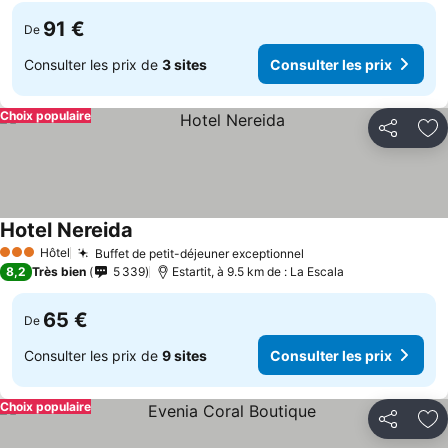
91 €
De
Consulter les prix de
3 sites
Consulter les prix
Choix populaire
Partager
Aj
Hotel Nereida
Consulter les prix
Hôtel
Buffet de petit-déjeuner exceptionnel
Consulter les prix
3 Étoiles
8,2
Très bien
5 339
Estartit, à 9.5 km de : La Escala
65 €
De
Consulter les prix de
9 sites
Consulter les prix
Choix populaire
Partager
Aj