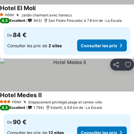
Hotel El Molí
Consulter les prix
Hôtel
Jardin charmant avec hamacs
Consulter les prix
1 Étoiles
8,5
Excellent
943
San Pedro Pescador, à 7.8 km de : La Escala
84 €
De
Consulter les prix de
2 sites
Consulter les prix
Partager
Aj
Hotel Medes II
Consulter les prix
Hôtel
Emplacement privilégié plage et centre-ville
Consulter les 
3 Étoiles
8,5
Excellent
1 794
Estartit, à 9.6 km de : La Escala
90 €
De
Consulter les prix de
12 sites
Consulter les prix