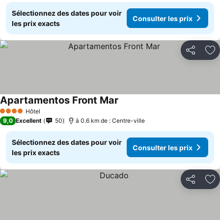
Sélectionnez des dates pour voir
Consulter les prix
les prix exacts
Partager
Aj
Apartamentos Front Mar
Consulter les prix
Hôtel
4 Étoiles
9,0
Excellent
50
à 0.6 km de : Centre-ville
Sélectionnez des dates pour voir
Consulter les prix
les prix exacts
Partager
Aj