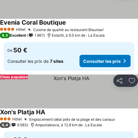
Evenia Coral Boutique
Consulter les prix
Hôtel
Cuisine de qualité au restaurant Blaumarí
Consulter les p
4 Étoiles
8,5
Excellent
1 967
Estartit, à 9.5 km de : La Escala
50 €
De
Consulter les prix de
7 sites
Consulter les prix
Choix populaire
Partager
Aj
Xon's Platja HA
Consulter les prix
Hôtel
Emplacement idéal près de la plage et des canaux
Consulter 
3 Étoiles
6,4
6 583
Ampuriabrava, à 12.8 km de : La Escala