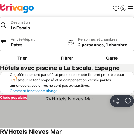
Favoris
Se con
Me
Destination
La Escala
Arrivée/départ
Personnes et chambres
Dates
2 personnes, 1 chambre
Trier
Filtrer
Carte
Hôtels avec piscine à La Escala, Espagne
Ce référencement par défaut prend en compte l’intérêt probable pour
l’utilisateur, le tarif proposé et la compensation versée par les
annonceurs. Les offres ne sont pas exhaustives.
Comment fonctionne trivago
Choix populaire
Partager
Aj
RVHotels Nieves Mar