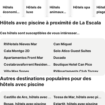
Hôtels
Hôtels de
Hôtels
Hôtels spa
Hôtel
économiq
luxe
animaux
plag
ues
acceptés
Hôtels avec piscine à proximité de La Escala
Ces hôtels sont susceptibles de vous intéresser...
RVHotels Nieves Mar
Can Miquel
Cala Montgo 2D
Solo Atico Guest Suites
Apartamentos Front Mar
Ducado
Costabravaforrent Residencial Albons
Boutique Hotel Can Pico
Villa Mas Sopes
RVApartaments Club Torrevella
Autres destinations populaires pour des
Hotel El Molí
Boutique Hotel Atelier
hôtels avec piscine
Mas Ramades
Hotel Palmeres
La Masia
Les Fonts Santa Catalina
Castillo de Aro, hôtels avec piscine
Tossa de Mar, hôtels avec piscine
RVHotels Palau Lo Mirador
RVHotels GR92
Rosas, hôtels avec piscine
Estartit, hôtels avec piscine