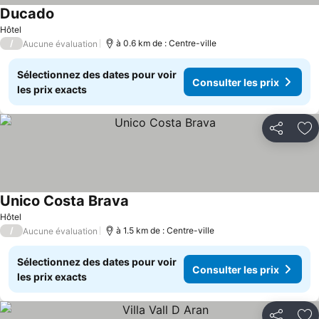
Ducado
Consulter les prix
Hôtel
/
à 0.6 km de : Centre-ville
Aucune évaluation
Sélectionnez des dates pour voir
Consulter les prix
les prix exacts
Partager
Aj
Unico Costa Brava
Consulter les prix
Hôtel
/
à 1.5 km de : Centre-ville
Aucune évaluation
Sélectionnez des dates pour voir
Consulter les prix
les prix exacts