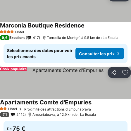
Marconia Boutique Residence
Consulter les prix
Hôtel
4 Étoiles
9,6
Excellent
417
Torroella de Montgrí, à 9.5 km de : La Escala
Sélectionnez des dates pour voir
Consulter les prix
les prix exacts
Choix populaire
Partager
Aj
Apartaments Comte d'Empuries
Consulter les prix
Hôtel
Proximité des attractions d'Empuriabrava
Consulter les prix
2 Étoiles
7,1
2 112
Ampuriabrava, à 12.9 km de : La Escala
75 €
De