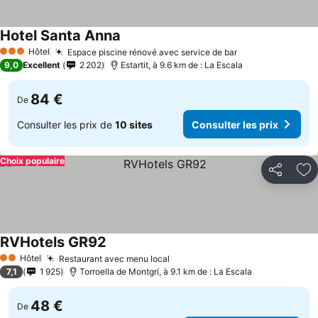
Hotel Santa Anna
Consulter les prix
Hôtel
Espace piscine rénové avec service de bar
Consulter les p
3 Étoiles
9,0
Excellent
2 202
Estartit, à 9.6 km de : La Escala
84 €
De
Consulter les prix de
10 sites
Consulter les prix
Choix populaire
Partager
Aj
RVHotels GR92
Consulter les prix
Hôtel
Restaurant avec menu local
Consulter les prix
2 Étoiles
7,1
1 925
Torroella de Montgrí, à 9.1 km de : La Escala
48 €
De