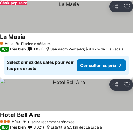
Choix populaire
Partager
Aj
La Masia
Consulter les prix
Hôtel
Piscine extérieure
Consulter les prix
1 Étoiles
8,2
Très bien
1 031
San Pedro Pescador, à 8.6 km de : La Escala
Sélectionnez des dates pour voir
Consulter les prix
les prix exacts
Partager
Aj
Hotel Bell Aire
Consulter les prix
Hôtel
Piscine récemment rénovée
Consulter les prix
3 Étoiles
8,0
Très bien
3 021
Estartit, à 9.5 km de : La Escala