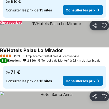
68 €
De
Consulter les prix de
15 sites
Consulter les prix
Choix populaire
Partager
Aj
RVHotels Palau Lo Mirador
Consulter les prix
Hôtel
Emplacement idéal près du centre-ville
Consulter les pr
4 Étoiles
8,5
Excellent
2 356
Torroella de Montgrí, à 9.1 km de : La Escala
71 €
De
Consulter les prix de
13 sites
Consulter les prix
Partager
Aj