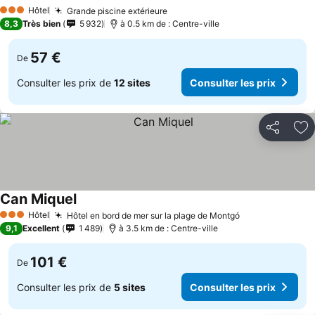
Consulter les prix
Hôtel
Grande piscine extérieure
Consulter les prix
3 Étoiles
8,3
Très bien
5 932
à 0.5 km de : Centre-ville
57 €
De
Consulter les prix de
12 sites
Consulter les prix
Partager
Aj
Can Miquel
Consulter les prix
Hôtel
Hôtel en bord de mer sur la plage de Montgó
Consulter les 
3 Étoiles
9,1
Excellent
1 489
à 3.5 km de : Centre-ville
101 €
De
Consulter les prix de
5 sites
Consulter les prix