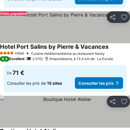
Choix populaire
Partager
Aj
Hotel Port Salins by Pierre & Vacances
Consulter 
Hôtel
Cuisine méditerranéenne au restaurant Noray
Consulter l
4 Étoiles
8,5
Excellent
2 310
Ampuriabrava, à 13.4 km de : La Escala
71 €
De
Consulter les prix de
15 sites
Consulter les prix
Partager
Aj