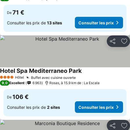
71 €
De
Consulter les prix de
13 sites
Consulter les prix
Partager
Aj
Hotel Spa Mediterraneo Park
Consulter les prix
Hôtel
Buffet avec cuisine ouverte
Consulter les prix
4 Étoiles
9,0
Excellent
6 963
Rosas, à 15.9 km de : La Escala
106 €
De
Consulter les prix de
2 sites
Consulter les prix
Partager
Aj