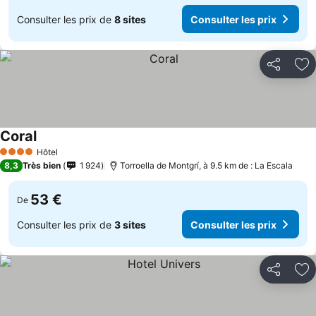
Consulter les prix de
8 sites
Consulter les prix
Partager
Aj
Coral
Consulter les prix
Hôtel
4 Étoiles
8,3
Très bien
1 924
Torroella de Montgrí, à 9.5 km de : La Escala
53 €
De
Consulter les prix de
3 sites
Consulter les prix
Partager
Aj