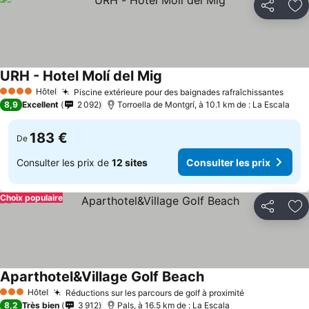
Partager
Aj
URH - Hotel Molí del Mig
Consulter les prix
Hôtel
Piscine extérieure pour des baignades rafraîchissantes
Consu
4 Étoiles
8,9
Excellent
2 092
Torroella de Montgrí, à 10.1 km de : La Escala
183 €
De
Consulter les prix de
12 sites
Consulter les prix
Choix populaire
Partager
Aj
Aparthotel&Village Golf Beach
Consulter les prix
Hôtel
Réductions sur les parcours de golf à proximité
Consulter le
3 Étoiles
8,2
Très bien
3 912
Pals, à 16.5 km de : La Escala