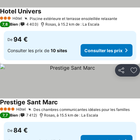
Hotel Univers
Consulter les prix
Hôtel
Piscine extérieure et terrasse ensoleillée relaxante
Consulter 
3 Étoiles
7,8
Bien
4 403
Rosas, à 15.2 km de : La Escala
94 €
De
Consulter les prix de
10 sites
Consulter les prix
Partager
Aj
Prestige Sant Marc
Consulter les prix
Hôtel
Des chambres communicantes idéales pour les familles
Cons
4 Étoiles
7,7
Bien
7 412
Rosas, à 15.5 km de : La Escala
84 €
De