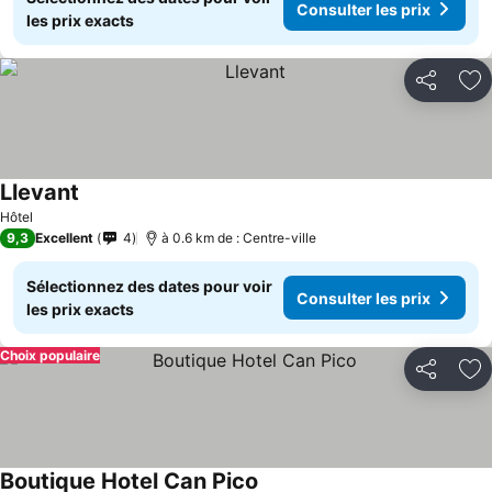
Consulter les prix
les prix exacts
Partager
Aj
Llevant
Consulter les prix
Hôtel
9,3
Excellent
4
à 0.6 km de : Centre-ville
Sélectionnez des dates pour voir
Consulter les prix
les prix exacts
Choix populaire
Partager
Aj
Boutique Hotel Can Pico