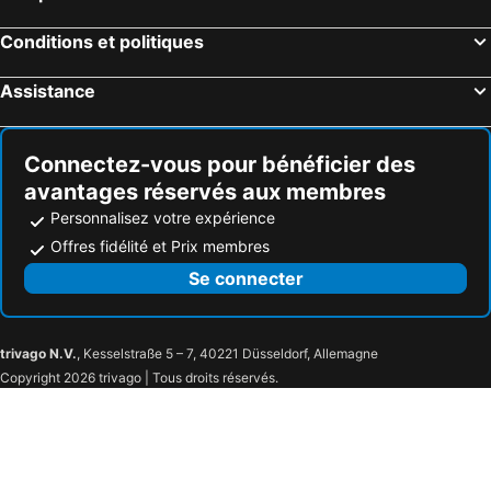
Santa Pau, hôtels avec piscine
Besalú, hôtels avec piscine
Aparthotel&Village Golf Beach
Hotel Sa Punta
Conditions et politiques
Laroque-des-Albères, hôtels avec piscine
San Gregorio, hôtels avec piscine
Hotel Palau Macelli
Hotel Castell Blanc
Calonge, hôtels avec piscine
Mayá de Moncal, hôtels avec piscine
Casas Golf Relax
Mas Palou
Assistance
Ventalló, hôtels avec piscine
Bañolas, hôtels avec piscine
Prestige Victoria
San Ferreol, hôtels avec piscine
Palol de Rebardit, hôtels avec piscine
Connectez-vous pour bénéficier des
avantages réservés aux membres
Personnalisez votre expérience
Offres fidélité et Prix membres
Se connecter
trivago N.V.
, Kesselstraße 5 – 7, 40221 Düsseldorf, Allemagne
Copyright 2026 trivago | Tous droits réservés.