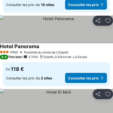
Consulter les prix de
10 sites
Consulter les prix
Partager
Aj
Hotel Panorama
Consulter les prix
Hôtel
Proximité du centre de L'Estartit
Consulter les prix
3 Étoiles
8,4
Très bien
3 704
Estartit, à 9.8 km de : La Escala
118 €
De
Consulter les prix de
2 sites
Consulter les prix
Partager
Aj