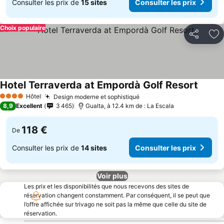
Consulter les prix de
15 sites
Consulter les prix
Choix populaire
Partager
Aj
Hotel Terraverda at Empordà Golf Resort
Consult
Hôtel
Design moderne et sophistiqué
Consulter les prix
4 Étoiles
8,9
Excellent
3 465
Gualta, à 12.4 km de : La Escala
118 €
De
Consulter les prix de
14 sites
Consulter les prix
Voir plus
Les prix et les disponibilités que nous recevons des sites de
réservation changent constamment. Par conséquent, il se peut que
l’offre affichée sur trivago ne soit pas la même que celle du site de
réservation.