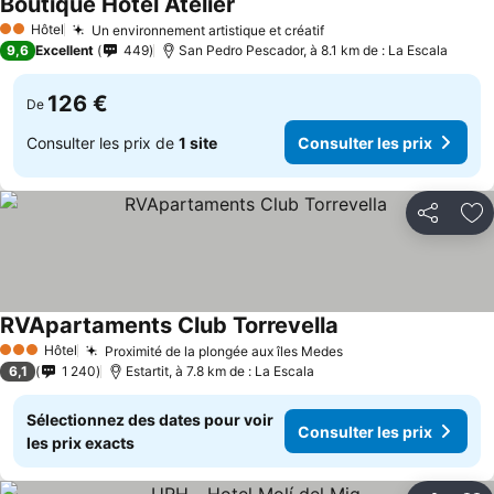
Boutique Hotel Atelier
Consulter les prix
Hôtel
Un environnement artistique et créatif
Consulter les prix
2 Étoiles
9,6
Excellent
449
San Pedro Pescador, à 8.1 km de : La Escala
126 €
De
Consulter les prix de
1 site
Consulter les prix
Partager
Aj
RVApartaments Club Torrevella
Consulter les prix
Hôtel
Proximité de la plongée aux îles Medes
Consulter les prix
3 Étoiles
6,1
1 240
Estartit, à 7.8 km de : La Escala
Sélectionnez des dates pour voir
Consulter les prix
les prix exacts