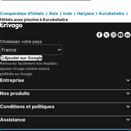
Comparateur d'hôtels
Asie
Inde
Haryana
Kurukshetra
Hôtels avec piscine à Kurukshetra
Facebook
Twitter
Insta
Yo
Choisissez votre pays
Ajouter sur Google
Retrouvez facilement nos résultats :
ajoutez trivago comme source
préférée sur Google.
Entreprise
Nos produits
Conditions et politiques
Assistance