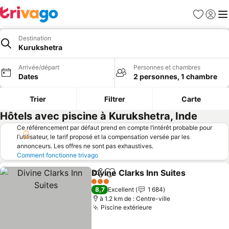
Favoris
Se con
Me
Destination
Kurukshetra
Arrivée/départ
Personnes et chambres
Dates
2 personnes, 1 chambre
Trier
Filtrer
Carte
Hôtels avec piscine à Kurukshetra, Inde
Ce référencement par défaut prend en compte l’intérêt probable pour
l’utilisateur, le tarif proposé et la compensation versée par les
annonceurs. Les offres ne sont pas exhaustives.
Comment fonctionne trivago
Divine Clarks Inn Suites
Partager
Ajouter à mes favoris
3 Étoiles
8,7
Excellent
1 684
à 1.2 km de : Centre-ville
Piscine extérieure