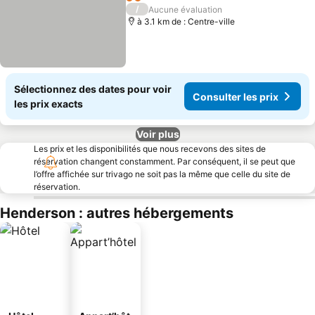
Consulter les prix
2 Étoiles
/
Aucune évaluation
à 3.1 km de : Centre-ville
Sélectionnez des dates pour voir
Consulter les prix
les prix exacts
Voir plus
Les prix et les disponibilités que nous recevons des sites de
réservation changent constamment. Par conséquent, il se peut que
l’offre affichée sur trivago ne soit pas la même que celle du site de
réservation.
Henderson : autres hébergements