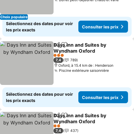
Consult
Choix populaire
Sélectionnez des dates pour voir
Consulter les prix
les prix exacts
Days Inn and Suites by
Partager
Ajouter à mes favoris
Wyndham Oxford
Consulter les prix
3 Étoiles
7,4
789
Oxford, à 15.4 km de : Henderson
Piscine extérieure saisonnière
Consulter l
Sélectionnez des dates pour voir
Consulter les prix
les prix exacts
Days Inn and Suites by
Partager
Ajouter à mes favoris
Wyndham Oxford
Consulter les prix
2 Étoiles
7,4
437