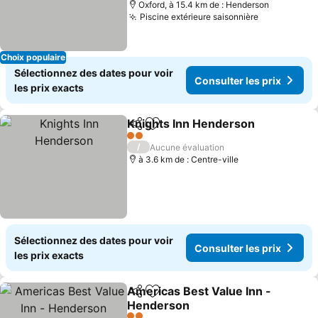
Oxford, à 15.4 km de : Henderson
Piscine extérieure saisonnière
Consulter l
Choix populaire
Sélectionnez des dates pour voir
Consulter les prix
les prix exacts
Knights Inn Henderson
Partager
Ajouter à mes favoris
Con
2 Étoiles
/
Aucune évaluation
à 3.6 km de : Centre-ville
Sélectionnez des dates pour voir
Consulter les prix
les prix exacts
Americas Best Value Inn -
Partager
Ajouter à mes favoris
Henderson