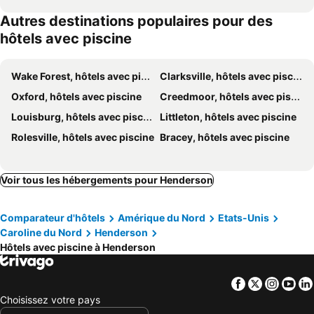
Autres destinations populaires pour des
hôtels avec piscine
Wake Forest, hôtels avec piscine
Clarksville, hôtels avec piscine
Oxford, hôtels avec piscine
Creedmoor, hôtels avec piscine
Louisburg, hôtels avec piscine
Littleton, hôtels avec piscine
Rolesville, hôtels avec piscine
Bracey, hôtels avec piscine
Voir tous les hébergements pour Henderson
Comparateur d'hôtels
Amérique du Nord
Etats-Unis
Caroline du Nord
Henderson
Hôtels avec piscine à Henderson
Facebook
Twitter
Insta
Yo
Choisissez votre pays