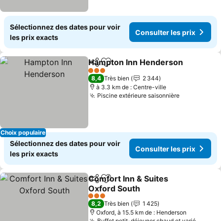
Sélectionnez des dates pour voir
Consulter les prix
les prix exacts
Hampton Inn Henderson
Partager
Ajouter à mes favoris
C
3 Étoiles
8,4
Très bien
2 344
à 3.3 km de : Centre-ville
Piscine extérieure saisonnière
Consulter l
Choix populaire
Sélectionnez des dates pour voir
Consulter les prix
les prix exacts
Comfort Inn & Suites
Partager
Ajouter à mes favoris
Oxford South
Consulter les prix
3 Étoiles
8,2
Très bien
1 425
Oxford, à 15.5 km de : Henderson
Buffet petit-déjeuner chaud et varié