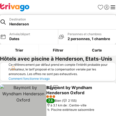
Favoris
Se con
Me
Destination
Henderson
Arrivée/départ
Personnes et chambres
Dates
2 personnes, 1 chambre
Trier
Filtrer
Carte
Hôtels avec piscine à Henderson, Etats-Unis
Ce référencement par défaut prend en compte l’intérêt probable pour
l’utilisateur, le tarif proposé et la compensation versée par les
annonceurs. Les offres ne sont pas exhaustives.
Comment fonctionne trivago
Baymont by Wyndham
Partager
Ajouter à mes favoris
Henderson Oxford
Consulter les prix
3 Étoiles
7,5
Bien
2 155
à 3.1 km de : Centre-ville
Piscine extérieure saisonnière
Consulter l