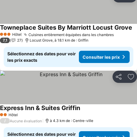
Towneplace Suites By Marriott Locust Grove
Hôtel
Cuisines entièrement équipées dans les chambres
3 Étoiles
7,1
27
Locust Grove, à 18.1 km de : Griffin
Sélectionnez des dates pour voir
Consulter les prix
les prix exacts
Partager
Aj
Express Inn & Suites Griffin
Hôtel
2 Étoiles
/
à 4.3 km de : Centre-ville
Aucune évaluation
Sélectionnez des dates pour voir