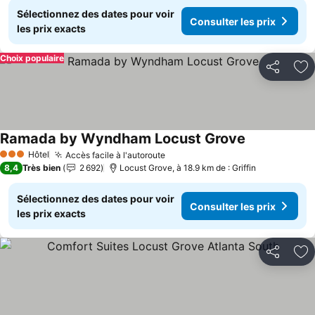
Sélectionnez des dates pour voir
Consulter les prix
les prix exacts
Choix populaire
Partager
Aj
Ramada by Wyndham Locust Grove
Hôtel
Accès facile à l'autoroute
3 Étoiles
8,4
Très bien
2 692
Locust Grove, à 18.9 km de : Griffin
Sélectionnez des dates pour voir
Consulter les prix
les prix exacts
Partager
Aj