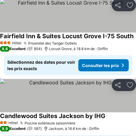
Partager
Aj
Fairfield Inn & Suites Locust Grove I-75 South
Hôtel
Proximité des Tanger Outlets
3 Étoiles
8,6
Excellent
854
Locust Grove, à 18.8 km de : Griffin
Sélectionnez des dates pour voir
Consulter les prix
les prix exacts
Partager
Aj
Candlewood Suites Jackson by IHG
Hôtel
Piscine extérieure saisonnière
2 Étoiles
8,9
Excellent
587
Jackson, à 16.6 km de : Griffin