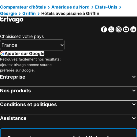
Comparateur d'hôtels
Amérique du Nord
Etats-Unis
Thomaston, hôtels avec piscine
Rex, hôtels avec piscine
Géorgie
Griffin
Hôtels avec piscine à Griffin
Riverdale, hôtels avec piscine
Flovilla, hôtels avec piscine
Greenville, hôtels avec piscine
Barnesville, hôtels avec piscine
Facebook
Twitter
Insta
Yo
Jonesboro, hôtels avec piscine
Hampton, hôtels avec piscine
Choisissez votre pays
Ellenwood, hôtels avec piscine
Ajouter sur Google
Retrouvez facilement nos résultats :
ajoutez trivago comme source
préférée sur Google.
Entreprise
Nos produits
Conditions et politiques
Assistance