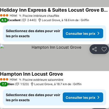
Holiday Inn Express & Suites Locust Grove By Ihg
Hôtel
Piscine intérieure chauffée
3 Étoiles
8,5
Excellent
2 440
Locust Grove, à 18.6 km de : Griffin
Sélectionnez des dates pour voir
Consulter les prix
les prix exacts
Partager
Aj
Hampton Inn Locust Grove
Hôtel
Piscine extérieure saisonnière
3 Étoiles
7,7
Bien
1 523
Locust Grove, à 18.7 km de : Griffin
Sélectionnez des dates pour voir
Consulter les prix
les prix exacts