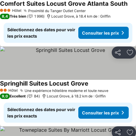
Comfort Suites Locust Grove Atlanta South
Hôtel
Proximité du Tanger Outlet Center
3 Étoiles
8,4
Très bien
1 996
Locust Grove, à 18.4 km de : Griffin
Sélectionnez des dates pour voir
Consulter les prix
les prix exacts
Partager
Aj
Springhill Suites Locust Grove
Hôtel
Une expérience hôtelière moderne et toute neuve
2 Étoiles
9,0
Excellent
84
Locust Grove, à 18.2 km de : Griffin
Sélectionnez des dates pour voir
Consulter les prix
les prix exacts
Partager
Aj