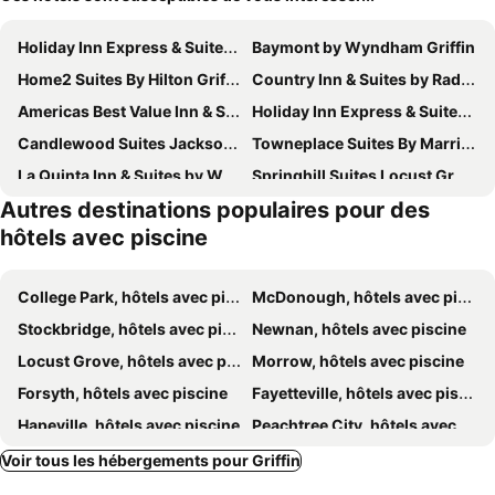
Holiday Inn Express & Suites Griffin By Ihg
Baymont by Wyndham Griffin
Home2 Suites By Hilton Griffin
Country Inn & Suites by Radisson, Griffin, GA
Americas Best Value Inn & Suites Griffin
Holiday Inn Express & Suites Jackson By Ihg
Candlewood Suites Jackson by IHG
Towneplace Suites By Marriott Locust Grove
La Quinta Inn & Suites by Wyndham Locust Grove
Springhill Suites Locust Grove
Autres destinations populaires pour des
Comfort Suites Locust Grove Atlanta South
Holiday Inn Express & Suites Locust Grove By Ihg
hôtels avec piscine
Hampton Inn Locust Grove
Fairfield Inn & Suites Locust Grove I-75 South
Ramada by Wyndham Locust Grove
College Park, hôtels avec piscine
McDonough, hôtels avec piscine
Stockbridge, hôtels avec piscine
Newnan, hôtels avec piscine
Locust Grove, hôtels avec piscine
Morrow, hôtels avec piscine
Forsyth, hôtels avec piscine
Fayetteville, hôtels avec piscine
Hapeville, hôtels avec piscine
Peachtree City, hôtels avec piscine
Fairburn, hôtels avec piscine
Union City, hôtels avec piscine
Voir tous les hébergements pour Griffin
Forest Park, hôtels avec piscine
Jackson, hôtels avec piscine