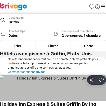
Favoris
Se con
Me
Destination
Griffin
Arrivée/départ
Personnes et chambres
Dates
2 personnes, 1 chambre
Trier
Filtrer
Carte
Hôtels avec piscine à Griffin, Etats-Unis
Ce référencement par défaut prend en compte l’intérêt probable pour
l’utilisateur, le tarif proposé et la compensation versée par les
annonceurs. Les offres ne sont pas exhaustives.
Comment fonctionne trivago
Partager
Aj
Holiday Inn Express & Suites Griffin By Ihg