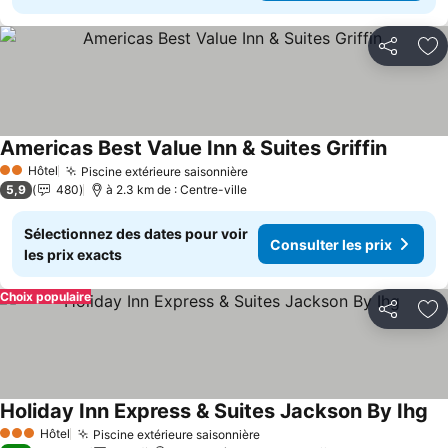
Partager
Aj
Americas Best Value Inn & Suites Griffin
Hôtel
Piscine extérieure saisonnière
2 Étoiles
5,9
480
à 2.3 km de : Centre-ville
Sélectionnez des dates pour voir
Consulter les prix
les prix exacts
Choix populaire
Partager
Aj
Holiday Inn Express & Suites Jackson By Ihg
Hôtel
Piscine extérieure saisonnière
3 Étoiles