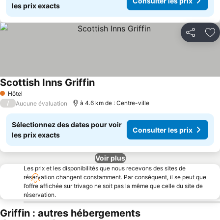
Consulter les prix
les prix exacts
Partager
Aj
Scottish Inns Griffin
Hôtel
1 Étoiles
/
à 4.6 km de : Centre-ville
Aucune évaluation
Sélectionnez des dates pour voir
Consulter les prix
les prix exacts
Voir plus
Les prix et les disponibilités que nous recevons des sites de
réservation changent constamment. Par conséquent, il se peut que
l’offre affichée sur trivago ne soit pas la même que celle du site de
réservation.
Griffin : autres hébergements