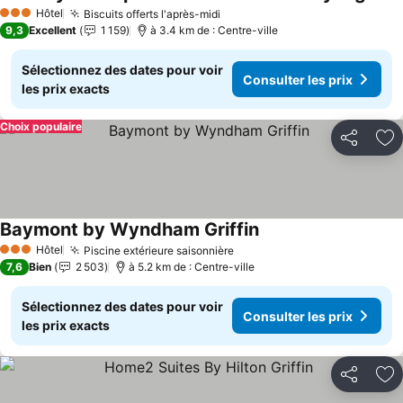
Hôtel
Biscuits offerts l'après-midi
3 Étoiles
9,3
Excellent
1 159
à 3.4 km de : Centre-ville
Sélectionnez des dates pour voir
Consulter les prix
les prix exacts
Choix populaire
Partager
Aj
Baymont by Wyndham Griffin
Hôtel
Piscine extérieure saisonnière
3 Étoiles
7,6
Bien
2 503
à 5.2 km de : Centre-ville
Sélectionnez des dates pour voir
Consulter les prix
les prix exacts
Partager
Aj