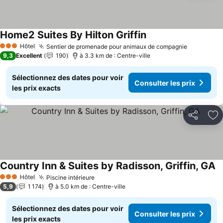
Home2 Suites By Hilton Griffin
Hôtel
Sentier de promenade pour animaux de compagnie
3 Étoiles
9,3
Excellent
190
à 3.3 km de : Centre-ville
Sélectionnez des dates pour voir
Consulter les prix
les prix exacts
Partager
Aj
Country Inn & Suites by Radisson, Griffin, GA
Hôtel
Piscine intérieure
3 Étoiles
5,9
1 174
à 5.0 km de : Centre-ville
Sélectionnez des dates pour voir
Consulter les prix
les prix exacts