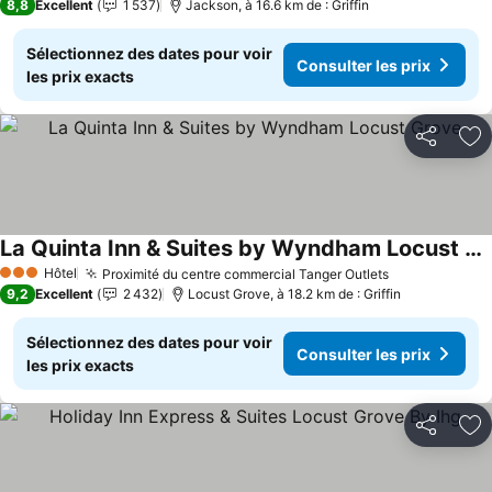
8,8
Excellent
1 537
Jackson, à 16.6 km de : Griffin
Sélectionnez des dates pour voir
Consulter les prix
les prix exacts
Partager
Aj
La Quinta Inn & Suites by Wyndham Locust Grove
Hôtel
Proximité du centre commercial Tanger Outlets
3 Étoiles
9,2
Excellent
2 432
Locust Grove, à 18.2 km de : Griffin
Sélectionnez des dates pour voir
Consulter les prix
les prix exacts
Partager
Aj