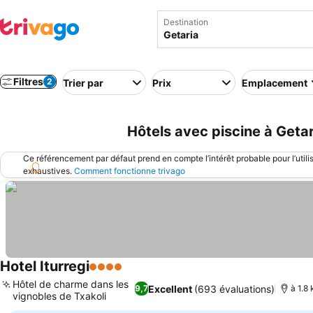
Destination
Filtres
2
Trier par
Prix
Emplacement
Hôtels avec piscine à Geta
Ce référencement par défaut prend en compte l’intérêt probable pour l’utili
exhaustives.
Comment fonctionne trivago
Hotel Iturregi
4 Étoiles
Hôtel de charme dans les
Excellent
(693 évaluations)
9,7
à 1.8 
vignobles de Txakoli