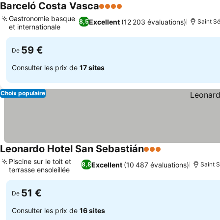
Barceló Costa Vasca
4 Étoiles
Gastronomie basque
Excellent
(12 203 évaluations)
8,5
Saint Sé
et internationale
59 €
De
Consulter les prix de
17 sites
Choix populaire
Leonardo Hotel San Sebastián
3 Étoiles
Piscine sur le toit et
Excellent
(10 487 évaluations)
8,8
Saint S
terrasse ensoleillée
51 €
De
Consulter les prix de
16 sites