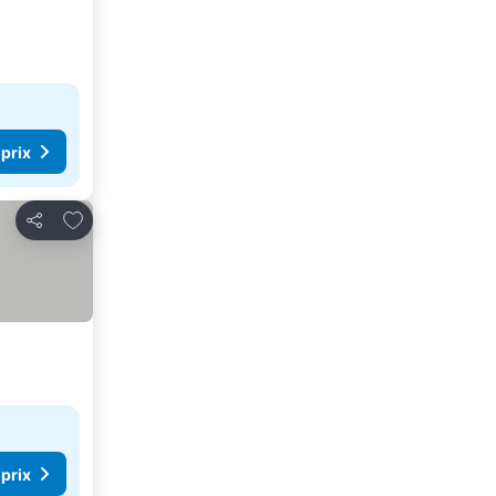
 prix
Ajouter à mes favoris
Partager
 prix