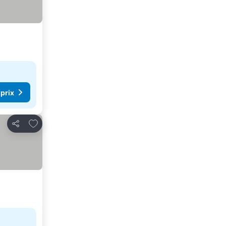
 prix
Ajouter à mes favoris
Partager