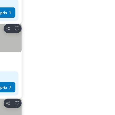
 prix
Ajouter à mes favoris
Partager
 prix
Ajouter à mes favoris
Partager