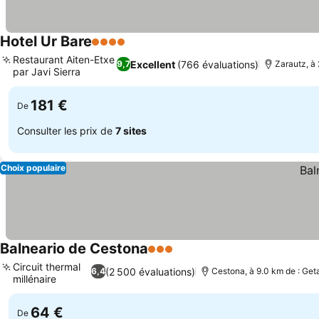
Hotel Ur Bare
4 Étoiles
Restaurant Aiten-Etxe
Excellent
(766 évaluations)
9,7
Zarautz, à 
par Javi Sierra
181 €
De
Consulter les prix de
7 sites
Choix populaire
Balneario de Cestona
3 Étoiles
Circuit thermal
(2 500 évaluations)
6,4
Cestona, à 9.0 km de : Get
millénaire
64 €
De