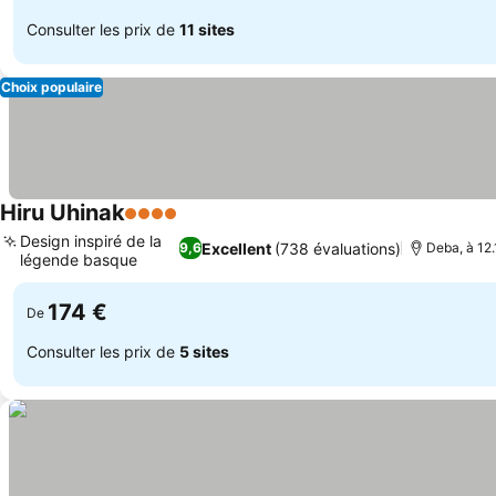
Consulter les prix de
11 sites
Choix populaire
Hiru Uhinak
4 Étoiles
Design inspiré de la
Excellent
(738 évaluations)
9,6
Deba, à 12.
légende basque
174 €
De
Consulter les prix de
5 sites