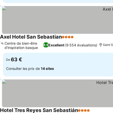
Axel Hotel San Sebastian
4 Étoiles
Centre de bien-être
Excellent
(9 554 évaluations)
8,6
Saint S
d'inspiration basque
63 €
De
Consulter les prix de
14 sites
Hotel Tres Reyes San Sebastián