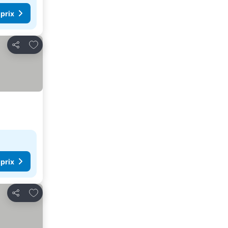
 prix
Ajouter à mes favoris
Partager
 prix
Ajouter à mes favoris
Partager