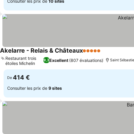
Consulter les prix de
10 sites
Akelarre - Relais & Châteaux
5 Étoiles
Restaurant trois
Excellent
(807 évaluations)
9,3
Saint Sébastie
étoiles Michelin
414 €
De
Consulter les prix de
9 sites