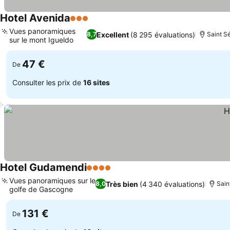
Hotel Avenida
3 Étoiles
Vues panoramiques
Excellent
(8 295 évaluations)
8,7
Saint Sé
sur le mont Igueldo
47 €
De
Consulter les prix de
16 sites
Hotel Gudamendi
4 Étoiles
Vues panoramiques sur le
Très bien
(4 340 évaluations)
8,0
Sain
golfe de Gascogne
131 €
De