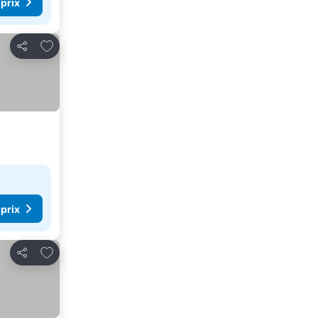
 prix
Ajouter à mes favoris
Partager
 prix
Ajouter à mes favoris
Partager