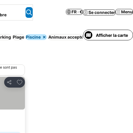
FR · €
Menu
Se connecter
bre
Afficher la carte
rking
Plage
Piscine
Animaux acceptés
Appart’hôtel
Maison/a
ne sont pas
Ajouter à mes favoris
Partager