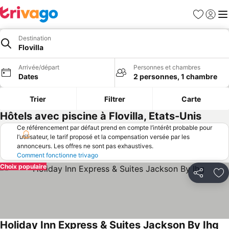
Favoris
Se con
Me
Destination
Flovilla
Arrivée/départ
Personnes et chambres
Dates
2 personnes, 1 chambre
Trier
Filtrer
Carte
Hôtels avec piscine à Flovilla, Etats-Unis
Ce référencement par défaut prend en compte l’intérêt probable pour
l’utilisateur, le tarif proposé et la compensation versée par les
annonceurs. Les offres ne sont pas exhaustives.
Comment fonctionne trivago
Choix populaire
Partager
Aj
Holiday Inn Express & Suites Jackson By Ihg