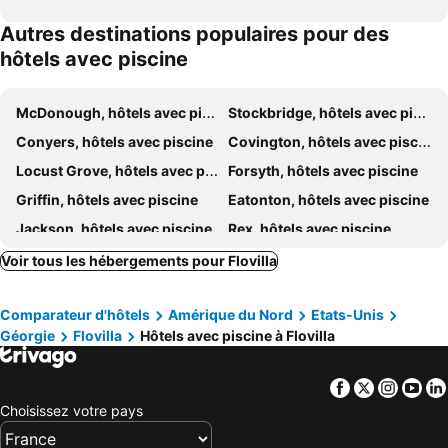
Autres destinations populaires pour des
hôtels avec piscine
McDonough, hôtels avec piscine
Stockbridge, hôtels avec piscine
Conyers, hôtels avec piscine
Covington, hôtels avec piscine
Locust Grove, hôtels avec piscine
Forsyth, hôtels avec piscine
Griffin, hôtels avec piscine
Eatonton, hôtels avec piscine
Jackson, hôtels avec piscine
Rex, hôtels avec piscine
Gray, hôtels avec piscine
Barnesville, hôtels avec piscine
Voir tous les hébergements pour Flovilla
Monticello, hôtels avec piscine
Hampton, hôtels avec piscine
Comparateur d'hôtels
Amérique du Nord
Etats-Unis
Géorgie
Flovilla
Hôtels avec piscine à Flovilla
Facebook
Twitter
Insta
Yo
Choisissez votre pays