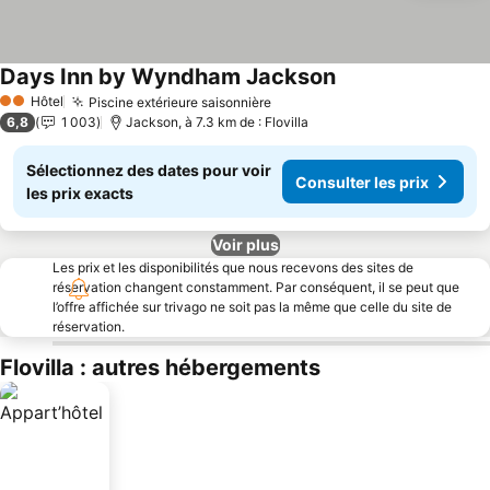
Days Inn by Wyndham Jackson
Hôtel
Piscine extérieure saisonnière
2 Étoiles
6,8
1 003
Jackson, à 7.3 km de : Flovilla
Sélectionnez des dates pour voir
Consulter les prix
les prix exacts
Voir plus
Les prix et les disponibilités que nous recevons des sites de
réservation changent constamment. Par conséquent, il se peut que
l’offre affichée sur trivago ne soit pas la même que celle du site de
réservation.
Flovilla : autres hébergements