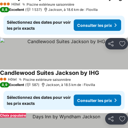
Hôtel
Piscine extérieure saisonnière
3 Étoiles
8,8
Excellent
1 537
Jackson, à 18.6 km de : Flovilla
Sélectionnez des dates pour voir
Consulter les prix
les prix exacts
Partager
Aj
Candlewood Suites Jackson by IHG
Hôtel
Piscine extérieure saisonnière
2 Étoiles
8,9
Excellent
587
Jackson, à 18.5 km de : Flovilla
Sélectionnez des dates pour voir
Consulter les prix
les prix exacts
Choix populaire
Partager
Aj