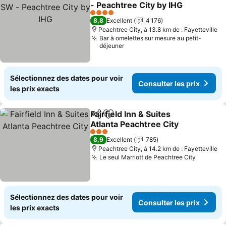
Ajouter à mes favoris
- Peachtree City by IHG
Consulter les prix
4 Étoiles
8,8
Excellent
4 176
Peachtree City, à 13.8 km de : Fayetteville
Bar à omelettes sur mesure au petit-
déjeuner
Sélectionnez des dates pour voir
Consulter les prix
les prix exacts
Fairfield Inn & Suites
Partager
Ajouter à mes favoris
Atlanta Peachtree City
Consulter les prix
3 Étoiles
8,9
Excellent
785
Peachtree City, à 14.2 km de : Fayetteville
Le seul Marriott de Peachtree City
Consulte
Sélectionnez des dates pour voir
Consulter les prix
les prix exacts