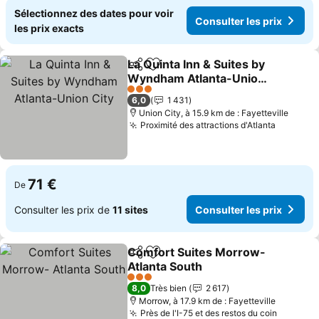
Sélectionnez des dates pour voir
Consulter les prix
les prix exacts
La Quinta Inn & Suites by
Partager
Ajouter à mes favoris
Wyndham Atlanta-Union
City
Consulter les prix
3 Étoiles
6,0
1 431
Union City, à 15.9 km de : Fayetteville
Proximité des attractions d'Atlanta
Consulte
71 €
De
Consulter les prix de
11 sites
Consulter les prix
Comfort Suites Morrow-
Partager
Ajouter à mes favoris
Atlanta South
Consulter les prix
3 Étoiles
8,0
Très bien
2 617
Morrow, à 17.9 km de : Fayetteville
Près de l'I-75 et des restos du coin
Consulte