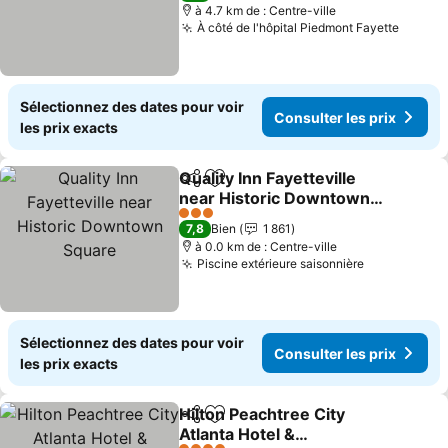
à 4.7 km de : Centre-ville
À côté de l'hôpital Piedmont Fayette
Consul
Sélectionnez des dates pour voir
Consulter les prix
les prix exacts
Quality Inn Fayetteville
Partager
Ajouter à mes favoris
near Historic Downtown
Square
Consulter les prix
3 Étoiles
7,8
Bien
1 861
à 0.0 km de : Centre-ville
Piscine extérieure saisonnière
Consulter l
Sélectionnez des dates pour voir
Consulter les prix
les prix exacts
Hilton Peachtree City
Partager
Ajouter à mes favoris
Atlanta Hotel &