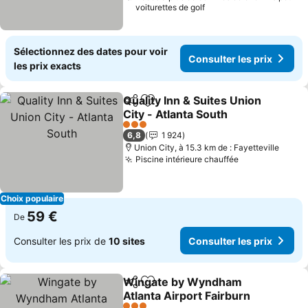
voiturettes de golf
Sélectionnez des dates pour voir
Consulter les prix
les prix exacts
Quality Inn & Suites Union
Partager
Ajouter à mes favoris
City - Atlanta South
Consulter les prix
3 Étoiles
6,8
1 924
Union City, à 15.3 km de : Fayetteville
Piscine intérieure chauffée
Consulter les
Choix populaire
59 €
De
Consulter les prix de
10 sites
Consulter les prix
Wingate by Wyndham
Partager
Ajouter à mes favoris
Atlanta Airport Fairburn