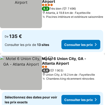
Airport
Consulter les prix
4 Étoiles
8,3
Très bien
7 496
Atlanta, à 19.8 km de : Fayetteville
Piscines intérieure et extérieure saisonnière
C
135 €
De
Consulter les prix de
13 sites
Consulter les prix
Motel 6 Union City, GA -
Partager
Ajouter à mes favoris
Atlanta Airport
Consulter les prix
2 Étoiles
6,6
1 903
Union City, à 16.2 km de : Fayetteville
Chambres king récemment rénovées
Consul
Sélectionnez des dates pour voir
Consulter les prix
les prix exacts