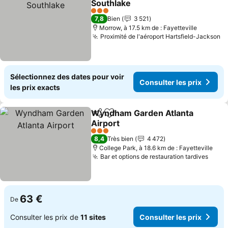
Southlake
Consulter les prix
3 Étoiles
7,8
Bien
3 521
Morrow, à 17.5 km de : Fayetteville
Proximité de l'aéroport Hartsfield-Jackson
Co
Sélectionnez des dates pour voir
Consulter les prix
les prix exacts
Wyndham Garden Atlanta
Partager
Ajouter à mes favoris
Airport
Consulter les prix
3 Étoiles
8,4
Très bien
4 472
College Park, à 18.6 km de : Fayetteville
Bar et options de restauration tardives
Consu
63 €
De
Consulter les prix de
11 sites
Consulter les prix