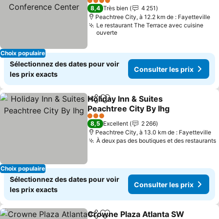
Conference Center
Consulter les prix
4 Étoiles
8,4
Très bien
4 251
Peachtree City, à 12.2 km de : Fayetteville
Le restaurant The Terrace avec cuisine
ouverte
Choix populaire
Sélectionnez des dates pour voir
Consulter les prix
les prix exacts
Holiday Inn & Suites
Partager
Ajouter à mes favoris
Peachtree City By Ihg
Consulter les prix
3 Étoiles
8,5
Excellent
2 266
Peachtree City, à 13.0 km de : Fayetteville
À deux pas des boutiques et des restaurants
Choix populaire
Sélectionnez des dates pour voir
Consulter les prix
les prix exacts
Crowne Plaza Atlanta SW
Partager