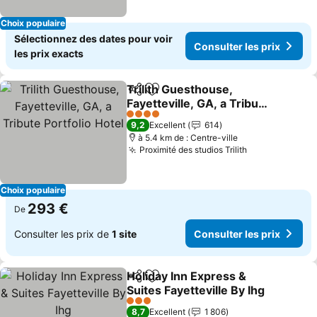
Choix populaire
Sélectionnez des dates pour voir
Consulter les prix
les prix exacts
Trilith Guesthouse,
Partager
Ajouter à mes favoris
Fayetteville, GA, a Tribute
Portfolio Hotel
Consulter les prix
4 Étoiles
9,2
Excellent
614
à 5.4 km de : Centre-ville
Proximité des studios Trilith
Consulter les
Choix populaire
293 €
De
Consulter les prix de
1 site
Consulter les prix
Holiday Inn Express &
Partager
Ajouter à mes favoris
Suites Fayetteville By Ihg
Consulter les prix
3 Étoiles
8,7
Excellent
1 806