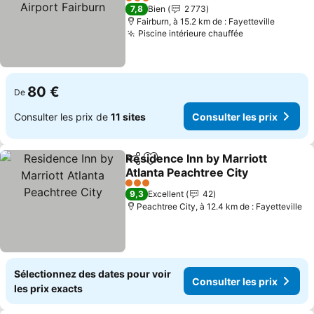
Consulter les prix
3 Étoiles
7,8
Bien
2 773
Fairburn, à 15.2 km de : Fayetteville
Piscine intérieure chauffée
Consulter les
80 €
De
Consulter les prix de
11 sites
Consulter les prix
Residence Inn by Marriott
Partager
Ajouter à mes favoris
Atlanta Peachtree City
Consulter les prix
3 Étoiles
9,3
Excellent
42
Peachtree City, à 12.4 km de : Fayetteville
Sélectionnez des dates pour voir
Consulter les prix
les prix exacts