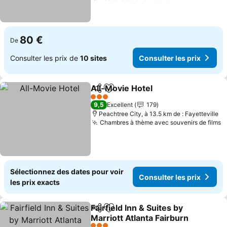
80 €
De
Consulter les prix de
10 sites
Consulter les prix
All-Movie Hotel
Partager
Ajouter à mes favoris
Consulter l
3 Étoiles
9,5
Excellent
179
Peachtree City, à 13.5 km de : Fayetteville
Chambres à thème avec souvenirs de films
C
Sélectionnez des dates pour voir
Consulter les prix
les prix exacts
Fairfield Inn & Suites by
Partager
Ajouter à mes favoris
Marriott Atlanta Fairburn