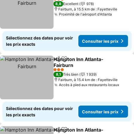
Consulter les prix
3 Étoiles
8,8
Excellent
978
Fairburn, à 15.5 km de : Fayetteville
Proximité de l'aéroport d'Atlanta
Consulter 
Sélectionnez des dates pour voir
Consulter les prix
les prix exacts
Hampton Inn Atlanta-
Partager
Ajouter à mes favoris
Fairburn
Consulter les prix
3 Étoiles
8,1
Très bien
1 939
Fairburn, à 15.4 km de : Fayetteville
Accès à pied aux restaurants locaux
Consul
Sélectionnez des dates pour voir
Consulter les prix
les prix exacts
Hampton Inn Atlanta-
Partager
Ajouter à mes favoris