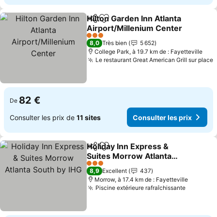
Hilton Garden Inn Atlanta
Partager
Ajouter à mes favoris
Airport/Millenium Center
Consulter les prix
3 Étoiles
8,0
Très bien
5 652
College Park, à 19.7 km de : Fayetteville
Le restaurant Great American Grill sur place
C
82 €
De
Consulter les prix de
11 sites
Consulter les prix
Holiday Inn Express &
Partager
Ajouter à mes favoris
Suites Morrow Atlanta
South by IHG
Consulter les prix
3 Étoiles
8,9
Excellent
437
Morrow, à 17.4 km de : Fayetteville
Piscine extérieure rafraîchissante
Consulte