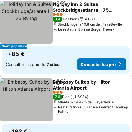
Holiday Inn & Suites
Partager
Ajouter à mes favoris
Stockbridge/atlanta I-75
By Ihg
Consulter les prix
3 Étoiles
8,4
Très bien
4 089
Stockbridge, à 19.8 km de : Fayetteville
Le restaurant primé Burger Theory
Consulte
Choix populaire
85 €
De
Consulter les prix de
7 sites
Consulter les prix
Embassy Suites by Hilton
Partager
Ajouter à mes favoris
Atlanta Airport
Consulter les prix
3 Étoiles
7,6
Bien
6 934
Atlanta, à 19.9 km de : Fayetteville
Restauration sur place au Perfect Landings
Eatery
163 €
De