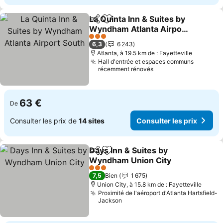
La Quinta Inn & Suites by
Partager
Ajouter à mes favoris
Wyndham Atlanta Airport
South
Consulter les prix
3 Étoiles
6,3
6 243
Atlanta, à 19.5 km de : Fayetteville
Hall d'entrée et espaces communs
récemment rénovés
63 €
De
Consulter les prix de
14 sites
Consulter les prix
Days Inn & Suites by
Partager
Ajouter à mes favoris
Wyndham Union City
Consulter les prix
3 Étoiles
7,5
Bien
1 675
Union City, à 15.8 km de : Fayetteville
Proximité de l'aéroport d'Atlanta Hartsfield-
Jackson