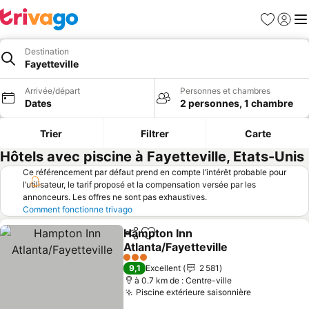
Favoris
Se con
Me
Destination
Fayetteville
Arrivée/départ
Personnes et chambres
Dates
2 personnes, 1 chambre
Trier
Filtrer
Carte
Hôtels avec piscine à Fayetteville, Etats-Unis
Ce référencement par défaut prend en compte l’intérêt probable pour
l’utilisateur, le tarif proposé et la compensation versée par les
annonceurs. Les offres ne sont pas exhaustives.
Comment fonctionne trivago
Hampton Inn
Partager
Ajouter à mes favoris
Atlanta/Fayetteville
Consulter les prix
3 Étoiles
9,1
Excellent
2 581
à 0.7 km de : Centre-ville
Piscine extérieure saisonnière
Consulter l