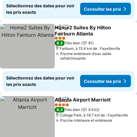
Sélectionnez des dates pour voir
Consulter les prix
les prix exacts
Home2 Suites By Hilton
Partager
Ajouter à mes favoris
Fairburn Atlanta
Consulter les prix
3 Étoiles
8,3
Très bien
81
Fairburn, à 15.4 km de : Fayetteville
Piscine extérieure d'eau salée
rafraîchissante
Sélectionnez des dates pour voir
Consulter les prix
les prix exacts
Atlanta Airport Marriott
Partager
Ajouter à mes favoris
Con
4 Étoiles
8,3
Très bien
6 432
College Park, à 19.7 km de : Fayetteville
Piscine intérieure et extérieure
Consulter l