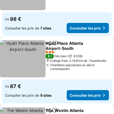
98 €
De
Consulter les prix de
7 sites
Consulter les prix
Hyatt Place Atlanta
Partager
Ajouter à mes favoris
Airport-South
Consulter les prix
3 Étoiles
8,1
Très bien
6 026
College Park, à 19.8 km de : Fayetteville
Chambres spacieuses au décor
contemporain
87 €
De
Consulter les prix de
9 sites
Consulter les prix
The Westin Atlanta
Partager
Ajouter à mes favoris