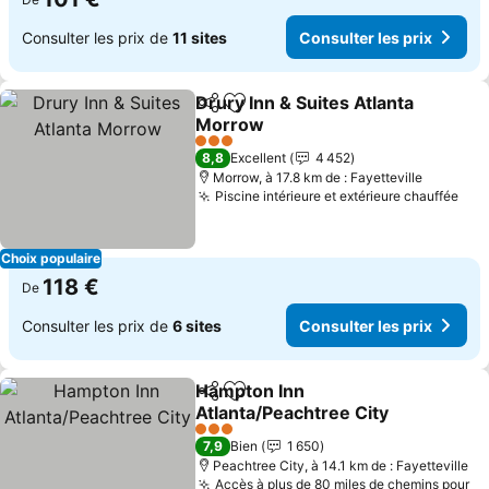
Consulter les prix de
11 sites
Consulter les prix
Drury Inn & Suites Atlanta
Partager
Ajouter à mes favoris
Morrow
Consulter les prix
3 Étoiles
8,8
Excellent
4 452
Morrow, à 17.8 km de : Fayetteville
Piscine intérieure et extérieure chauffée
Con
Choix populaire
118 €
De
Consulter les prix de
6 sites
Consulter les prix
Hampton Inn
Partager
Ajouter à mes favoris
Atlanta/Peachtree City
Consulter les prix
3 Étoiles
7,9
Bien
1 650
Peachtree City, à 14.1 km de : Fayetteville
Accès à plus de 80 miles de chemins pour