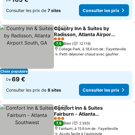
Consulter les prix de
7 sites
Consulter les prix
Country Inn & Suites by
Partager
Ajouter à mes favoris
Radisson, Atlanta Airport
South, GA
Consulter les prix
3 Étoiles
7,5
Bien
12 119
College Park, à 18.6 km de : Fayetteville
Petit-déjeuner chaud avec gaufrier
Consult
Choix populaire
69 €
De
Consulter les prix de
8 sites
Consulter les prix
Comfort Inn & Suites
Partager
Ajouter à mes favoris
Fairburn - Atlanta
Southwest
Consulter les prix
3 Étoiles
7,9
Bien
2 393
Fairburn, à 15.6 km de : Fayetteville
Accès facile à l'autoroute
Consulter les 