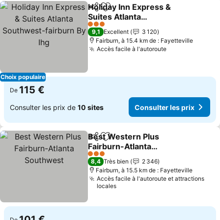
Holiday Inn Express &
Partager
Ajouter à mes favoris
Suites Atlanta
Southwest-fairburn By
Consulter les prix
3 Étoiles
9,1
Excellent
3 120
Ihg
Fairburn, à 15.4 km de : Fayetteville
Accès facile à l'autoroute
Consulter les 
Choix populaire
115 €
De
Consulter les prix de
10 sites
Consulter les prix
Best Western Plus
Partager
Ajouter à mes favoris
Fairburn-Atlanta
Southwest
Consulter les prix
3 Étoiles
8,4
Très bien
2 346
Fairburn, à 15.5 km de : Fayetteville
Accès facile à l'autoroute et attractions
locales
101 €
De