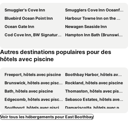
Smuggler's Cove Inn
Smugglers Cove Inn Oceanfront R
Bluebird Ocean Point Inn
Harbour Towne Inn on the Waterfront
Ocean Gate Inn
Newagen Seaside Inn
Cod Cove Inn, BW Signature Collection
Hampton Inn Bath (Brunswick Area), ME
Autres destinations populaires pour des
hôtels avec piscine
Freeport, hôtels avec piscine
Boothbay Harbor, hôtels avec piscine
Brunswick, hôtels avec piscine
Rockland, hôtels avec piscine
Bath, hôtels avec piscine
Thomaston, hôtels avec piscine
Edgecomb, hôtels avec piscine
Sebasco Estates, hôtels avec piscine
Southport, hôtels avec piscine
Damariscotta, hôtels avec piscine
Pownal, hôtels avec piscine
Owls Head, hôtels avec piscine
Voir tous les hébergements pour East Boothbay