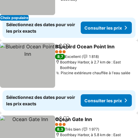
Choix populaire
Sélectionnez des dates pour voir
Consulter les prix
les prix exacts
Bluebird Ocean Point Inn
Partager
Ajouter à mes favoris
3 Étoiles
8,7
Excellent
1 818
Boothbay Harbor, à 2.7 km de : East
Boothbay
Piscine extérieure chauffée à l'eau salée
Sélectionnez des dates pour voir
Consulter les prix
les prix exacts
Ocean Gate Inn
Partager
Ajouter à mes favoris
3 Étoiles
8,3
Très bien
1 977
Boothbay Harbor, à 5.8 km de : East