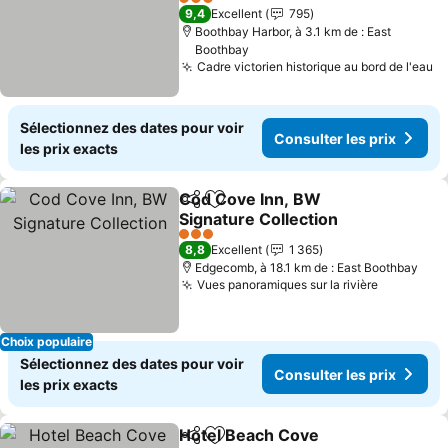
3 Étoiles
9,4
Excellent
795
Boothbay Harbor, à 3.1 km de : East
Boothbay
Cadre victorien historique au bord de l'eau
Sélectionnez des dates pour voir
Consulter les prix
les prix exacts
Cod Cove Inn, BW
Partager
Ajouter à mes favoris
Signature Collection
3 Étoiles
8,8
Excellent
1 365
Edgecomb, à 18.1 km de : East Boothbay
Vues panoramiques sur la rivière
Choix populaire
Sélectionnez des dates pour voir
Consulter les prix
les prix exacts
Hotel Beach Cove
Partager
Ajouter à mes favoris