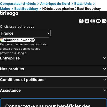
Comparateur d'hôtels
Amérique du Nord
Etats-Unis
Maine
East Boothbay
Hôtels avec piscine à East Boothbay
Facebook
Twitter
Insta
Yo
Choisissez votre pays
Ajouter sur Google
Retrouvez facilement nos résultats :
ajoutez trivago comme source
préférée sur Google.
Entreprise
Nos produits
Conditions et politiques
Assistance
Connectez-vous pour bénéficier des