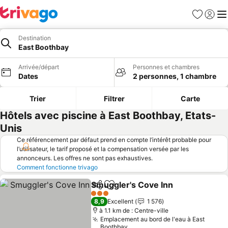
Favoris
Se con
Me
Destination
East Boothbay
Arrivée/départ
Personnes et chambres
Dates
2 personnes, 1 chambre
Trier
Filtrer
Carte
Hôtels avec piscine à East Boothbay, Etats-
Unis
Ce référencement par défaut prend en compte l’intérêt probable pour
l’utilisateur, le tarif proposé et la compensation versée par les
annonceurs. Les offres ne sont pas exhaustives.
Comment fonctionne trivago
Smuggler's Cove Inn
Partager
Ajouter à mes favoris
3 Étoiles
8,9
Excellent
1 576
à 1.1 km de : Centre-ville
Emplacement au bord de l'eau à East
Boothbay