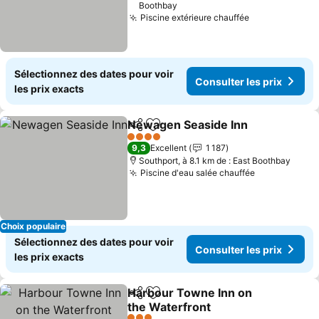
Boothbay
Piscine extérieure chauffée
Sélectionnez des dates pour voir
Consulter les prix
les prix exacts
Newagen Seaside Inn
Partager
Ajouter à mes favoris
4 Étoiles
9,3
Excellent
1 187
Southport, à 8.1 km de : East Boothbay
Piscine d'eau salée chauffée
Choix populaire
Sélectionnez des dates pour voir
Consulter les prix
les prix exacts
Harbour Towne Inn on
Partager
Ajouter à mes favoris
the Waterfront