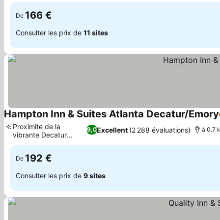
166 €
De
Consulter les prix de
11 sites
Hampton Inn & Suites Atlanta Decatur/Emory
Proximité de la
Excellent
(2 288 évaluations)
9,0
à 0.7 
vibrante Decatur
Consulter les prix
Square
192 €
De
Consulter les prix de
9 sites