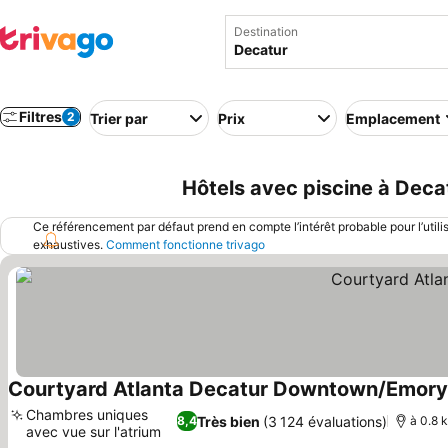
Destination
Filtres
2
Trier par
Prix
Emplacement
Hôtels avec piscine à Deca
Ce référencement par défaut prend en compte l’intérêt probable pour l’utili
exhaustives.
Comment fonctionne trivago
Courtyard Atlanta Decatur Downtown/Emory
Chambres uniques
Très bien
(3 124 évaluations)
8,4
à 0.8 
avec vue sur l'atrium
Consulter les prix