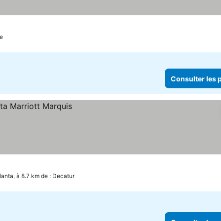
ter les prix
le
Consulter les p
lanta, à 8.7 km de : Decatur