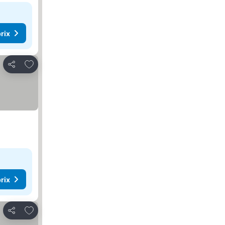
rix
Ajouter à mes favoris
Partager
rix
Ajouter à mes favoris
Partager