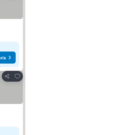
rix
Ajouter à mes favoris
Partager