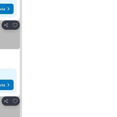
rix
Ajouter à mes favoris
Partager
rix
Ajouter à mes favoris
Partager