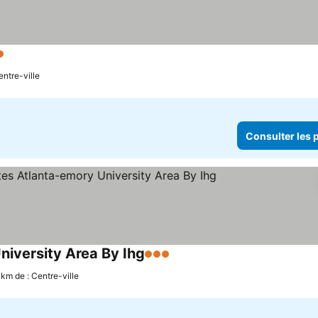
oiles
Consulter les prix
entre-ville
Consulter les p
niversity Area By Ihg
3 Étoiles
Consulter les prix
 km de : Centre-ville