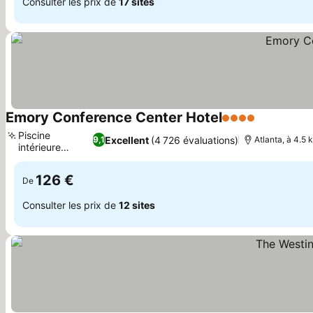
Consulter les prix de
17 sites
Emory Conference Center Hotel
4 Étoiles
Consulter 
Piscine
Excellent
(4 726 évaluations)
9,1
Atlanta, à 4.5 
intérieure
Consulter les prix
chauffée
126 €
De
Consulter les prix de
12 sites