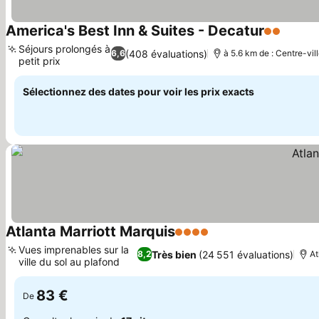
America's Best Inn & Suites - Decatur
2 Étoiles
Consul
Séjours prolongés à
(408 évaluations)
6,6
à 5.6 km de : Centre-vil
petit prix
Consulter les prix
Sélectionnez des dates pour voir les prix exacts
Atlanta Marriott Marquis
4 Étoiles
Consulter les prix
Vues imprenables sur la
Très bien
(24 551 évaluations)
8,2
At
ville du sol au plafond
Consulter les prix
83 €
De