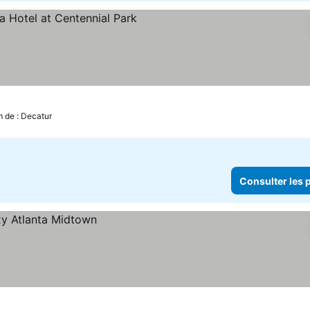
nsulter les prix
m de : Decatur
Consulter les p