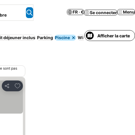
FR · €
Menu
Se connecter
bre
Afficher la carte
it déjeuner inclus
Parking
Piscine
Wi-Fi
Animaux acceptés
R
ne sont pas
Ajouter à mes favoris
Partager