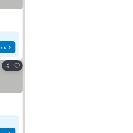
rix
Ajouter à mes favoris
Partager