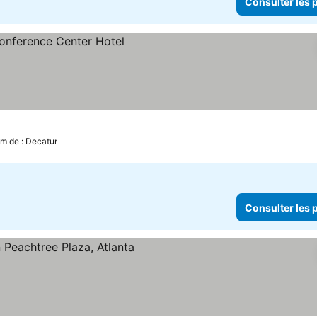
Consulter les p
les prix
km de : Decatur
Consulter les p