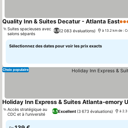
Quality Inn & Suites Decatur - Atlanta East
3 Ét
Suites spacieuses avec
(2 083 évaluations)
6,9
à 13.2 km de : C
salons séparés
Consulter les prix
Sélectionnez des dates pour voir les prix exacts
Choix populaire
Holiday Inn Express & Suites Atlanta-emory U
Accès stratégique au
Excellent
(3 673 évaluations)
8,5
à 2.3
CDC et à l'université
Consulter les prix
139 €
De