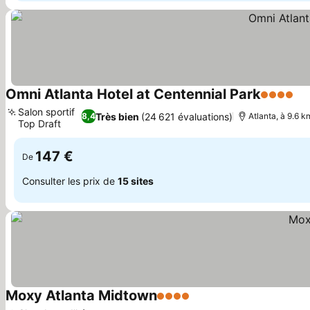
Omni Atlanta Hotel at Centennial Park
4 Étoiles
Co
Salon sportif
Très bien
(24 621 évaluations)
8,4
Atlanta, à 9.6 k
Top Draft
Consulter les prix
147 €
De
Consulter les prix de
15 sites
Moxy Atlanta Midtown
4 Étoiles
Consulter les prix