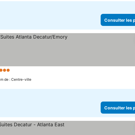
Consulter les p
3 Étoiles
Consulter les prix
km de : Centre-ville
Consulter les p