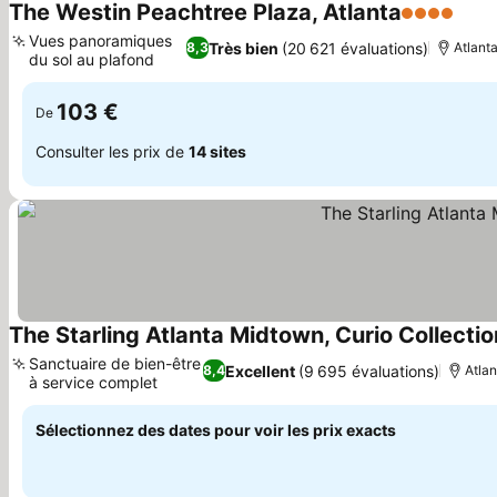
The Westin Peachtree Plaza, Atlanta
4 Étoiles
Cons
Vues panoramiques
Très bien
(20 621 évaluations)
8,3
Atlanta
du sol au plafond
Consulter les prix
103 €
De
Consulter les prix de
14 sites
The Starling Atlanta Midtown, Curio Collectio
Sanctuaire de bien-être
Excellent
(9 695 évaluations)
8,4
Atlan
à service complet
Consulter les prix
Sélectionnez des dates pour voir les prix exacts