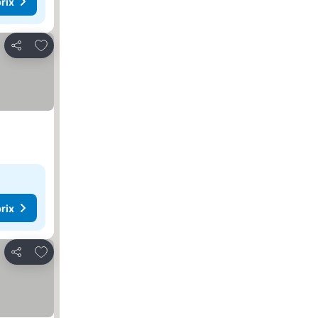
rix
Ajouter à mes favoris
Partager
rix
Ajouter à mes favoris
Partager