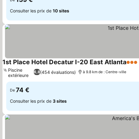
Consulter les prix de
10 sites
1st Place Hotel Decatur I-20 East Atlanta
3 Éto
Piscine
(454 évaluations)
6,8
à 9.8 km de : Centre-ville
extérieure
Consulter les prix
74 €
De
Consulter les prix de
3 sites