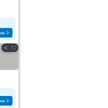
rix
Ajouter à mes favoris
Partager
rix