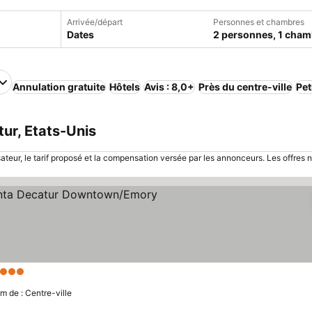
Arrivée/départ
Personnes et chambres
Dates
2 personnes, 1 cham
Annulation gratuite
Hôtels
Avis : 8,0+
Près du centre-ville
Pet
tur, Etats-Unis
sateur, le tarif proposé et la compensation versée par les annonceurs. Les offres 
3 Étoiles
Consulter les prix
km de : Centre-ville