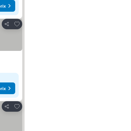
rix
Ajouter à mes favoris
Partager
rix
Ajouter à mes favoris
Partager