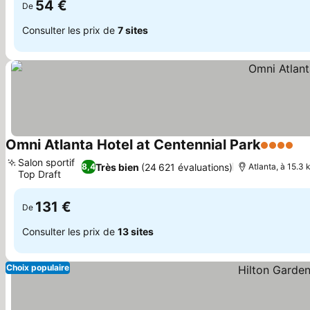
54 €
De
Consulter les prix de
7 sites
Omni Atlanta Hotel at Centennial Park
4 Étoiles
Salon sportif
Très bien
(24 621 évaluations)
8,4
Atlanta, à 15.3 
Top Draft
131 €
De
Consulter les prix de
13 sites
Choix populaire