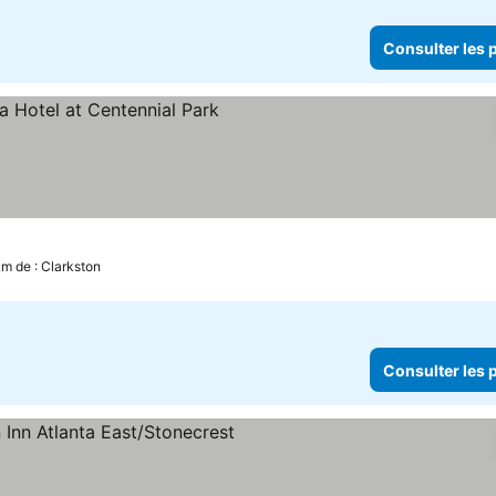
Consulter les p
km de : Clarkston
Consulter les p