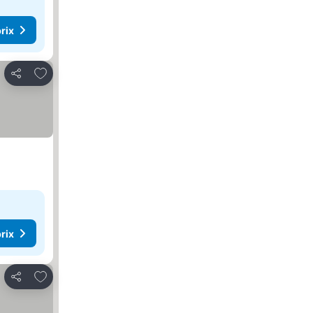
rix
Ajouter à mes favoris
Partager
rix
Ajouter à mes favoris
Partager