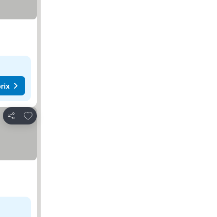
rix
Ajouter à mes favoris
Partager