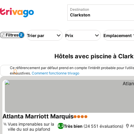
Destination
Filtres
2
Trier par
Prix
Emplacement
Hôtels avec piscine à Clark
Ce référencement par défaut prend en compte l’intérêt probable pour l’utili
exhaustives.
Comment fonctionne trivago
Atlanta Marriott Marquis
4 Étoiles
Vues imprenables sur la
Très bien
(24 551 évaluations)
8,2
At
ville du sol au plafond