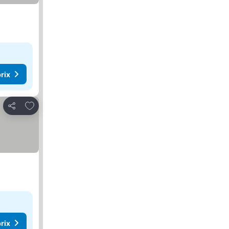
rix
Ajouter à mes favoris
Partager
rix