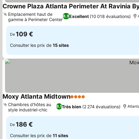
Crowne Plaza Atlanta Perimeter At Ravinia By
Emplacement haut de
Excellent
(10 018 évaluations)
8,9
gamme à Perimeter Center
109 €
De
Consulter les prix de
15 sites
Moxy Atlanta Midtown
4 Étoiles
Chambres d'hôtes au
Très bien
(2 274 évaluations)
8,1
Atlant
style industriel-chic
186 €
De
Consulter les prix de
11 sites