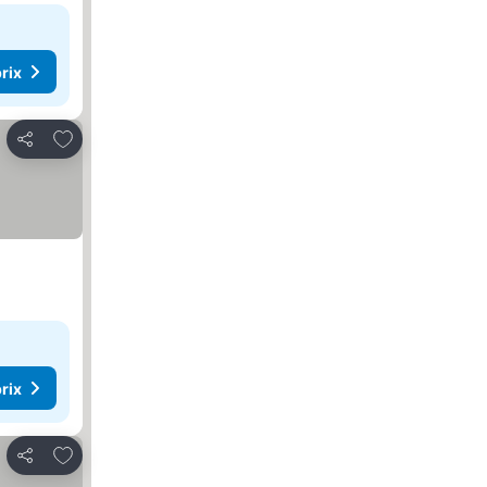
rix
Ajouter à mes favoris
Partager
rix
Ajouter à mes favoris
Partager