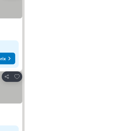
rix
Ajouter à mes favoris
Partager