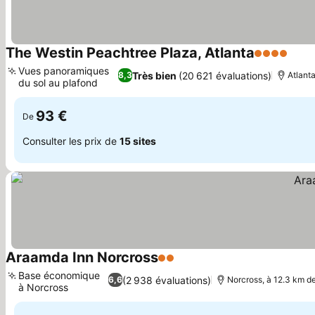
The Westin Peachtree Plaza, Atlanta
4 Étoiles
Vues panoramiques
Très bien
(20 621 évaluations)
8,3
Atlanta
du sol au plafond
93 €
De
Consulter les prix de
15 sites
Araamda Inn Norcross
2 Étoiles
Base économique
(2 938 évaluations)
6,6
Norcross, à 12.3 km de
à Norcross