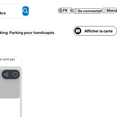
FR · €
Menu
Se connecter
bre
Afficher la carte
king
Parking pour handicapés
ne sont pas
Ajouter à mes favoris
Partager