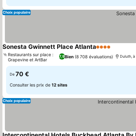
Choix populaire
Sonesta Gwinnett Place Atlanta
4 Étoiles
Restaurants sur place :
Bien
(8 708 évaluations)
7,9
Duluth, à
Grapevine et ArtBar
70 €
De
Consulter les prix de
12 sites
Choix populaire
Intercontinental Hotels Buckhead Atlanta By 