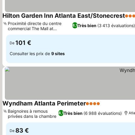
Hilton Garden Inn Atlanta East/Stonecrest
3 Ét
Proximité directe du centre
Très bien
(3 413 évaluations)
8,1
commercial The Mall at
Stonecrest
101 €
De
Consulter les prix de
9 sites
Wyndham Atlanta Perimeter
4 Étoiles
Baignoires à remous
Très bien
(6 988 évaluations)
8,1
Atl
privées dans la chambre
83 €
De