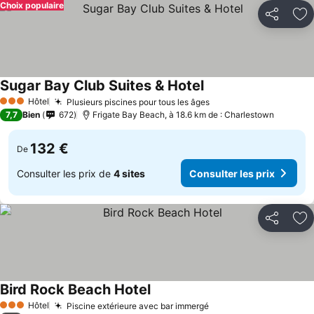
Choix populaire
Partager
Aj
Sugar Bay Club Suites & Hotel
Hôtel
Plusieurs piscines pour tous les âges
3 Étoiles
7,7
Bien
672
Frigate Bay Beach, à 18.6 km de : Charlestown
132 €
De
Consulter les prix de
4 sites
Consulter les prix
Partager
Aj
Bird Rock Beach Hotel
Hôtel
Piscine extérieure avec bar immergé
3 Étoiles