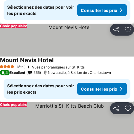
Sélectionnez des dates pour voir
Consulter les prix
les prix exacts
Choix populaire
Partager
Aj
Mount Nevis Hotel
Hôtel
Vues panoramiques sur St. Kitts
4 Étoiles
9,4
Excellent
565
Newcastle, à 8.4 km de : Charlestown
Sélectionnez des dates pour voir
Consulter les prix
les prix exacts
Choix populaire
Partager
Aj