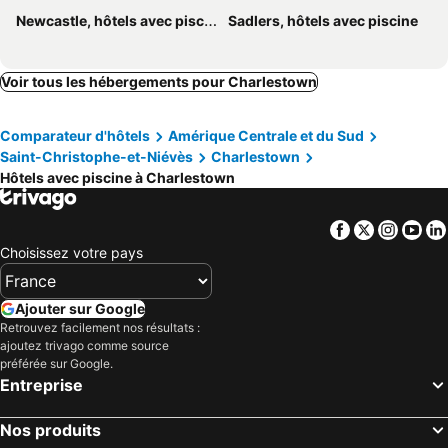
Newcastle, hôtels avec piscine
Sadlers, hôtels avec piscine
Voir tous les hébergements pour Charlestown
Comparateur d'hôtels
Amérique Centrale et du Sud
Saint-Christophe-et-Niévès
Charlestown
Hôtels avec piscine à Charlestown
Facebook
Twitter
Insta
Yo
Choisissez votre pays
Ajouter sur Google
Retrouvez facilement nos résultats :
ajoutez trivago comme source
préférée sur Google.
Entreprise
Nos produits