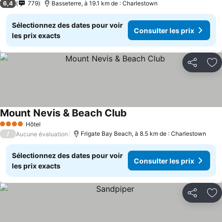
6,4
779
Basseterre, à 19.1 km de : Charlestown
Sélectionnez des dates pour voir
Consulter les prix
les prix exacts
Partager
Aj
Mount Nevis & Beach Club
Hôtel
4 Étoiles
/
Frigate Bay Beach, à 8.5 km de : Charlestown
Aucune évaluation
Sélectionnez des dates pour voir
Consulter les prix
les prix exacts
Partager
Aj