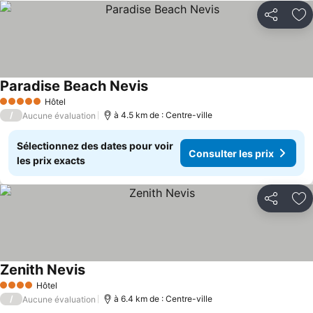
Partager
Aj
Paradise Beach Nevis
Hôtel
5 Étoiles
/
à 4.5 km de : Centre-ville
Aucune évaluation
Sélectionnez des dates pour voir
Consulter les prix
les prix exacts
Partager
Aj
Zenith Nevis
Hôtel
4 Étoiles
/
à 6.4 km de : Centre-ville
Aucune évaluation