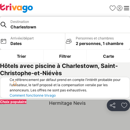
Favoris
Se con
Me
Destination
Charlestown
Arrivée/départ
Personnes et chambres
Dates
2 personnes, 1 chambre
Trier
Filtrer
Carte
Hôtels avec piscine à Charlestown, Saint-
Christophe-et-Niévès
Ce référencement par défaut prend en compte l’intérêt probable pour
l’utilisateur, le tarif proposé et la compensation versée par les
annonceurs. Les offres ne sont pas exhaustives.
Comment fonctionne trivago
Choix populaire
Partager
Aj