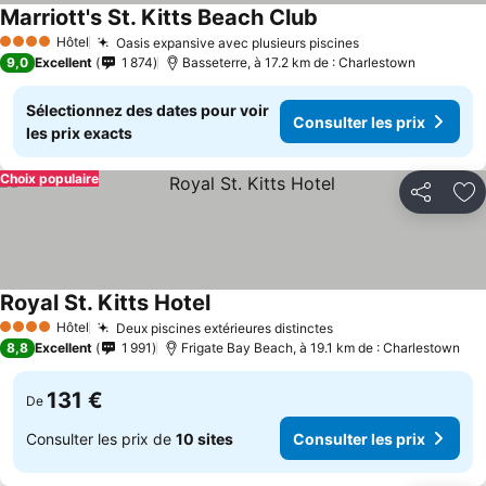
Marriott's St. Kitts Beach Club
Hôtel
Oasis expansive avec plusieurs piscines
4 Étoiles
9,0
Excellent
1 874
Basseterre, à 17.2 km de : Charlestown
Sélectionnez des dates pour voir
Consulter les prix
les prix exacts
Choix populaire
Partager
Aj
Royal St. Kitts Hotel
Hôtel
Deux piscines extérieures distinctes
4 Étoiles
8,8
Excellent
1 991
Frigate Bay Beach, à 19.1 km de : Charlestown
131 €
De
Consulter les prix de
10 sites
Consulter les prix