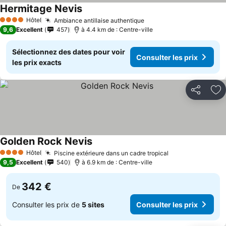
Hermitage Nevis
Hôtel
Ambiance antillaise authentique
4 Étoiles
9,6
Excellent
457
à 4.4 km de : Centre-ville
Sélectionnez des dates pour voir
Consulter les prix
les prix exacts
Partager
Aj
Golden Rock Nevis
Hôtel
Piscine extérieure dans un cadre tropical
4 Étoiles
9,5
Excellent
540
à 6.9 km de : Centre-ville
342 €
De
Consulter les prix de
5 sites
Consulter les prix