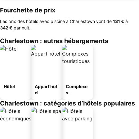
Fourchette de prix
Les prix des hôtels avec piscine à Charlestown vont de
‎131 €
à
‎342 €
par nuit.
Charlestown : autres hébergements
Hôtel
Appart’hôt
Complexe
el
s
touristique
Charlestown : catégories d’hôtels populaires
s