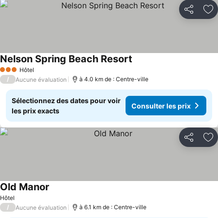
Partager
Aj
Nelson Spring Beach Resort
Hôtel
3 Étoiles
/
à 4.0 km de : Centre-ville
Aucune évaluation
Sélectionnez des dates pour voir
Consulter les prix
les prix exacts
Partager
Aj
Old Manor
Hôtel
/
à 6.1 km de : Centre-ville
Aucune évaluation