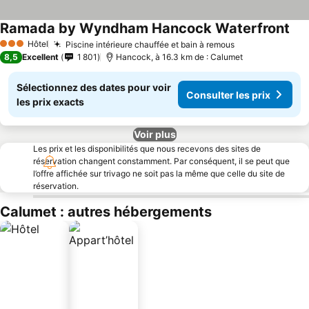
Ramada by Wyndham Hancock Waterfront
Hôtel
Piscine intérieure chauffée et bain à remous
3 Étoiles
8,5
Excellent
1 801
Hancock, à 16.3 km de : Calumet
Sélectionnez des dates pour voir
Consulter les prix
les prix exacts
Voir plus
Les prix et les disponibilités que nous recevons des sites de
réservation changent constamment. Par conséquent, il se peut que
l’offre affichée sur trivago ne soit pas la même que celle du site de
réservation.
Calumet : autres hébergements