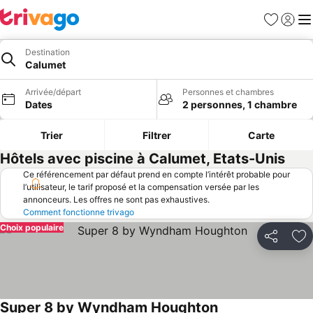
Favoris
Se con
Me
Destination
Calumet
Arrivée/départ
Personnes et chambres
Dates
2 personnes, 1 chambre
Trier
Filtrer
Carte
Hôtels avec piscine à Calumet, Etats-Unis
Ce référencement par défaut prend en compte l’intérêt probable pour
l’utilisateur, le tarif proposé et la compensation versée par les
annonceurs. Les offres ne sont pas exhaustives.
Comment fonctionne trivago
Choix populaire
Partager
Aj
Super 8 by Wyndham Houghton