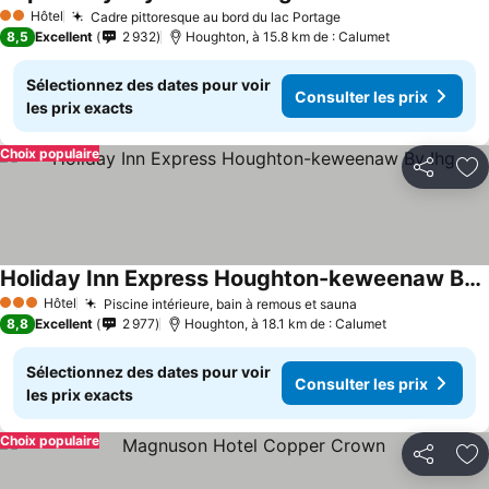
Hôtel
Cadre pittoresque au bord du lac Portage
2 Étoiles
8,5
Excellent
2 932
Houghton, à 15.8 km de : Calumet
Sélectionnez des dates pour voir
Consulter les prix
les prix exacts
Choix populaire
Partager
Aj
Holiday Inn Express Houghton-keweenaw By Ihg
Hôtel
Piscine intérieure, bain à remous et sauna
3 Étoiles
8,8
Excellent
2 977
Houghton, à 18.1 km de : Calumet
Sélectionnez des dates pour voir
Consulter les prix
les prix exacts
Choix populaire
Partager
Aj