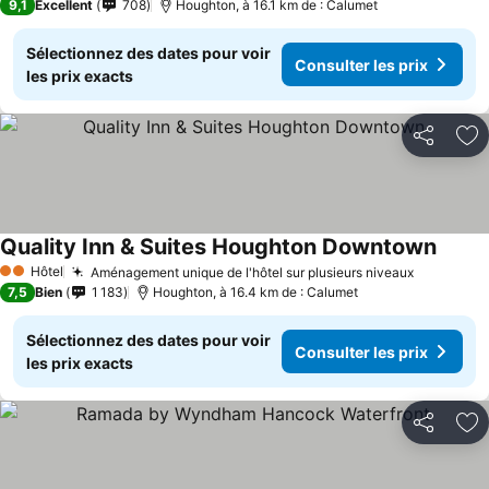
9,1
Excellent
708
Houghton, à 16.1 km de : Calumet
Sélectionnez des dates pour voir
Consulter les prix
les prix exacts
Partager
Aj
Quality Inn & Suites Houghton Downtown
Hôtel
Aménagement unique de l'hôtel sur plusieurs niveaux
2 Étoiles
7,5
Bien
1 183
Houghton, à 16.4 km de : Calumet
Sélectionnez des dates pour voir
Consulter les prix
les prix exacts
Partager
Aj