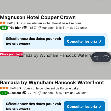
Magnuson Hotel Copper Crown
Hôtel
Piscine intérieure chauffée et bain à remous
2 Étoiles
8,1
Très bien
1 889
Hancock, à 16.5 km de : Calumet
Sélectionnez des dates pour voir
Consulter les prix
les prix exacts
Choix populaire
Partager
Aj
Ramada by Wyndham Hancock Waterfront
Hôtel
Vues sur le pont levant de Portage Lake
3 Étoiles
8,6
Excellent
2 796
Hancock, à 16.3 km de : Calumet
Sélectionnez des dates pour voir
Consulter les prix
les prix exacts