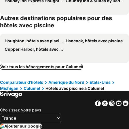
Holiday Inn Express Houghton-keweenaw By Ihg
Country Inn & Suites by Radisson, Houghton, MI
Autres destinations populaires pour des
hôtels avec piscine
Houghton, hôtels avec piscine
Hancock, hôtels avec piscine
Copper Harbor, hôtels avec piscine
Voir tous les hébergements pour Calumet
Comparateur d'hôtels
Amérique du Nord
Etats-Unis
Michigan
Calumet
Hôtels avec piscine à Calumet
Facebook
Twitter
Insta
Yo
Choisissez votre pays
Ajouter sur Google