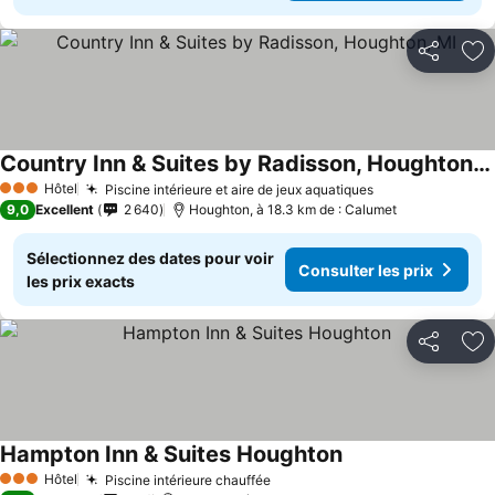
Partager
Aj
Country Inn & Suites by Radisson, Houghton, MI
Hôtel
Piscine intérieure et aire de jeux aquatiques
3 Étoiles
9,0
Excellent
2 640
Houghton, à 18.3 km de : Calumet
Sélectionnez des dates pour voir
Consulter les prix
les prix exacts
Partager
Aj
Hampton Inn & Suites Houghton
Hôtel
Piscine intérieure chauffée
3 Étoiles