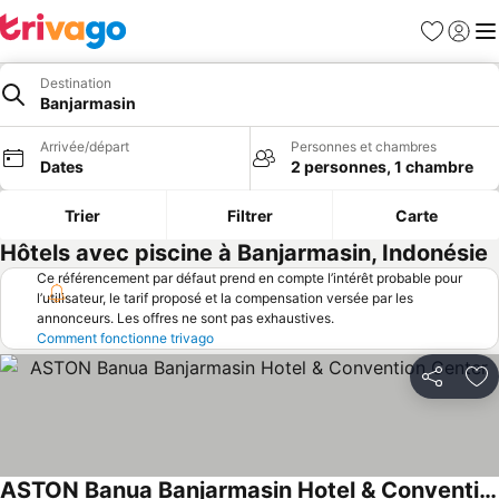
Favoris
Se con
Me
Destination
Banjarmasin
Arrivée/départ
Personnes et chambres
Dates
2 personnes, 1 chambre
Trier
Filtrer
Carte
Hôtels avec piscine à Banjarmasin, Indonésie
Ce référencement par défaut prend en compte l’intérêt probable pour
l’utilisateur, le tarif proposé et la compensation versée par les
annonceurs. Les offres ne sont pas exhaustives.
Comment fonctionne trivago
Partager
Aj
ASTON Banua Banjarmasin Hotel & Convention Center