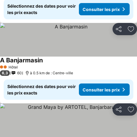
Sélectionnez des dates pour voir
Consulter les prix
les prix exacts
Partager
Aj
A Banjarmasin
Consulter les prix
Hôtel
2 Étoiles
6,3
60
à 0.5 km de : Centre-ville
Sélectionnez des dates pour voir
Consulter les prix
les prix exacts
Partager
Aj