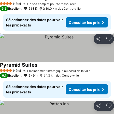
Consulter les prix
Hôtel
Un spa complet pour te ressourcer
Consulter les prix
4 Étoiles
9,5
Excellent
2 631
à 10.0 km de : Centre-ville
Sélectionnez des dates pour voir
Consulter les prix
les prix exacts
Partager
Aj
Pyramid Suites
Consulter les prix
Hôtel
Emplacement stratégique au cœur de la ville
Consulter le
4 Étoiles
9,1
Excellent
2 494
à 1.3 km de : Centre-ville
Sélectionnez des dates pour voir
Consulter les prix
les prix exacts
Partager
Aj