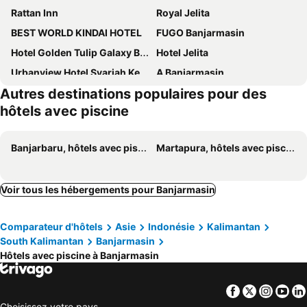
Rattan Inn
Royal Jelita
BEST WORLD KINDAI HOTEL
FUGO Banjarmasin
Hotel Golden Tulip Galaxy Banjarmasin
Hotel Jelita
Urbanview Hotel Syariah Keys Banjarmasin by RedDoorz
A Banjarmasin
Autres destinations populaires pour des
Gsign Banjarmasin
Grand Maya by ARTOTEL, Banjarbaru
hôtels avec piscine
Banjarbaru, hôtels avec piscine
Martapura, hôtels avec piscine
Voir tous les hébergements pour Banjarmasin
Comparateur d'hôtels
Asie
Indonésie
Kalimantan
South Kalimantan
Banjarmasin
Hôtels avec piscine à Banjarmasin
Facebook
Twitter
Insta
Yo
Choisissez votre pays