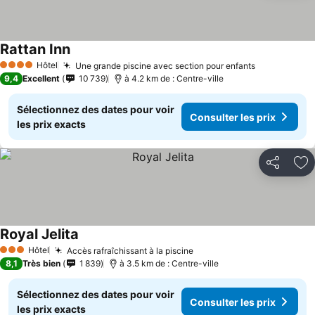
Rattan Inn
Consulter les prix
Hôtel
Une grande piscine avec section pour enfants
Consulter l
4 Étoiles
9,4
Excellent
10 739
à 4.2 km de : Centre-ville
Sélectionnez des dates pour voir
Consulter les prix
les prix exacts
Partager
Aj
Royal Jelita
Consulter les prix
Hôtel
Accès rafraîchissant à la piscine
Consulter les prix
3 Étoiles
8,1
Très bien
1 839
à 3.5 km de : Centre-ville
Sélectionnez des dates pour voir
Consulter les prix
les prix exacts