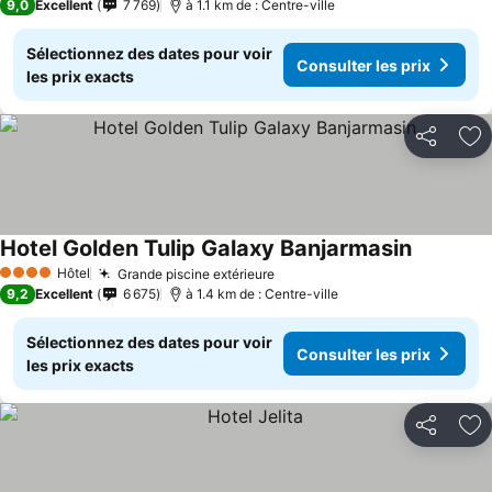
9,0
Excellent
7 769
à 1.1 km de : Centre-ville
Sélectionnez des dates pour voir
Consulter les prix
les prix exacts
Partager
Aj
Hotel Golden Tulip Galaxy Banjarmasin
Consulter 
Hôtel
Grande piscine extérieure
Consulter les prix
4 Étoiles
9,2
Excellent
6 675
à 1.4 km de : Centre-ville
Sélectionnez des dates pour voir
Consulter les prix
les prix exacts
Partager
Aj