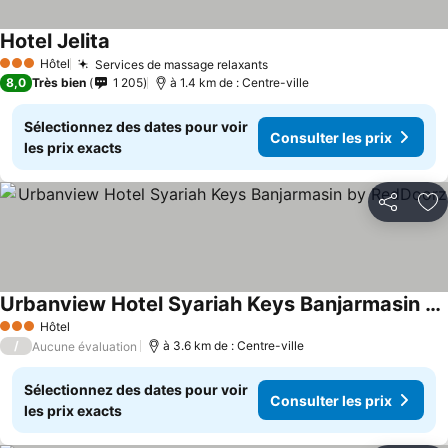
Hotel Jelita
Consulter les prix
Hôtel
Services de massage relaxants
Consulter les prix
3 Étoiles
8,0
Très bien
1 205
à 1.4 km de : Centre-ville
Sélectionnez des dates pour voir
Consulter les prix
les prix exacts
Partager
Aj
Urbanview Hotel Syariah Keys Banjarmasin by RedDoorz
Consulter les prix
Hôtel
3 Étoiles
/
à 3.6 km de : Centre-ville
Aucune évaluation
Sélectionnez des dates pour voir
Consulter les prix
les prix exacts