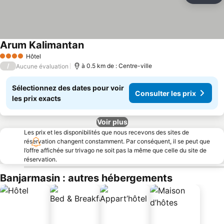
Arum Kalimantan
Consulter les prix
Hôtel
4 Étoiles
/
à 0.5 km de : Centre-ville
Aucune évaluation
Sélectionnez des dates pour voir
Consulter les prix
les prix exacts
Voir plus
Les prix et les disponibilités que nous recevons des sites de
réservation changent constamment. Par conséquent, il se peut que
l’offre affichée sur trivago ne soit pas la même que celle du site de
réservation.
Banjarmasin : autres hébergements