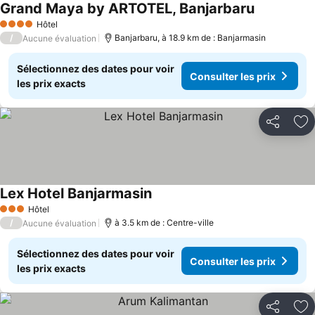
Grand Maya by ARTOTEL, Banjarbaru
Consulter l
Hôtel
4 Étoiles
/
Banjarbaru, à 18.9 km de : Banjarmasin
Aucune évaluation
Sélectionnez des dates pour voir
Consulter les prix
les prix exacts
Partager
Aj
Lex Hotel Banjarmasin
Consulter les prix
Hôtel
3 Étoiles
/
à 3.5 km de : Centre-ville
Aucune évaluation
Sélectionnez des dates pour voir
Consulter les prix
les prix exacts
Partager
Aj