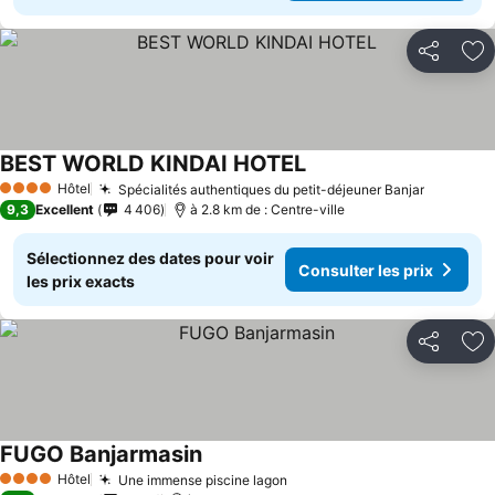
Partager
Aj
BEST WORLD KINDAI HOTEL
Consulter les prix
Hôtel
Spécialités authentiques du petit-déjeuner Banjar
Consulte
4 Étoiles
9,3
Excellent
4 406
à 2.8 km de : Centre-ville
Sélectionnez des dates pour voir
Consulter les prix
les prix exacts
Partager
Aj
FUGO Banjarmasin
Consulter les prix
Hôtel
Une immense piscine lagon
Consulter les prix
4 Étoiles