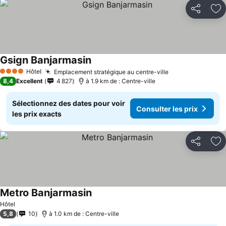
Partager
Aj
Gsign Banjarmasin
Consulter les prix
Hôtel
Emplacement stratégique au centre-ville
Consulter les p
4 Étoiles
8,4
Excellent
4 827
à 1.9 km de : Centre-ville
Sélectionnez des dates pour voir
Consulter les prix
les prix exacts
Partager
Aj
Metro Banjarmasin
Consulter les prix
Hôtel
5,8
10
à 1.0 km de : Centre-ville