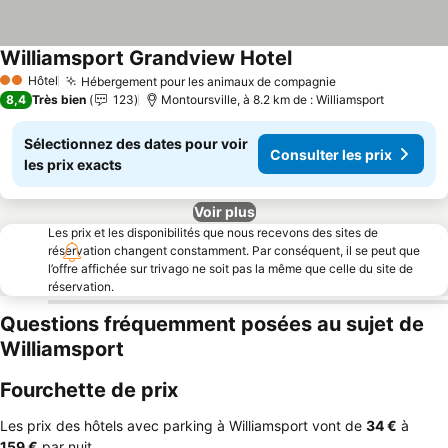
Williamsport Grandview Hotel
Consulter les prix
Hôtel
Hébergement pour les animaux de compagnie
Consulter les p
2 Étoiles
8,4
Très bien
123
Montoursville, à 8.2 km de : Williamsport
Sélectionnez des dates pour voir
Consulter les prix
les prix exacts
Voir plus
Les prix et les disponibilités que nous recevons des sites de
réservation changent constamment. Par conséquent, il se peut que
l’offre affichée sur trivago ne soit pas la même que celle du site de
réservation.
Questions fréquemment posées au sujet de
Williamsport
Fourchette de prix
Les prix des hôtels avec parking à Williamsport vont de
‎34 €
à
‎159 €
par nuit.