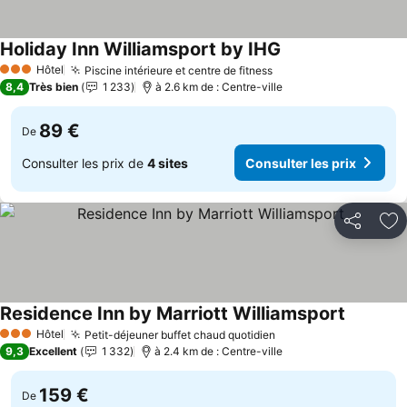
Holiday Inn Williamsport by IHG
Consulter les prix
Hôtel
Piscine intérieure et centre de fitness
Consulter les prix
3 Étoiles
8,4
Très bien
1 233
à 2.6 km de : Centre-ville
89 €
De
Consulter les prix de
4 sites
Consulter les prix
Partager
Aj
Residence Inn by Marriott Williamsport
Consulter
Hôtel
Petit-déjeuner buffet chaud quotidien
Consulter les prix
3 Étoiles
9,3
Excellent
1 332
à 2.4 km de : Centre-ville
159 €
De