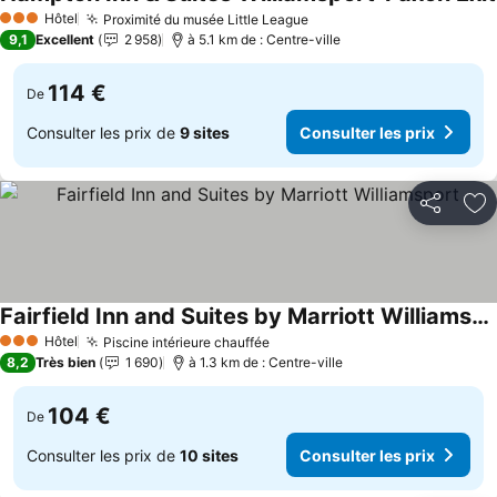
Hôtel
Proximité du musée Little League
Consulter les prix
3 Étoiles
9,1
Excellent
2 958
à 5.1 km de : Centre-ville
114 €
De
Consulter les prix de
9 sites
Consulter les prix
Partager
Aj
Fairfield Inn and Suites by Marriott Williamsport
Consulter les prix
Hôtel
Piscine intérieure chauffée
Consulter les prix
3 Étoiles
8,2
Très bien
1 690
à 1.3 km de : Centre-ville
104 €
De
Consulter les prix de
10 sites
Consulter les prix