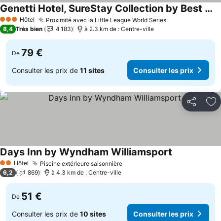
Genetti Hotel, SureStay Collection by Best Western
Consulter les prix
Hôtel
Proximité avec la Little League World Series
Consulter les p
3 Étoiles
8,4
Très bien
4 183
à 2.3 km de : Centre-ville
79 €
De
Consulter les prix de
11 sites
Consulter les prix
Partager
Aj
Days Inn by Wyndham Williamsport
Consulter les
Hôtel
Piscine extérieure saisonnière
Consulter les prix
2 Étoiles
6,2
869
à 4.3 km de : Centre-ville
51 €
De
Consulter les prix de
10 sites
Consulter les prix