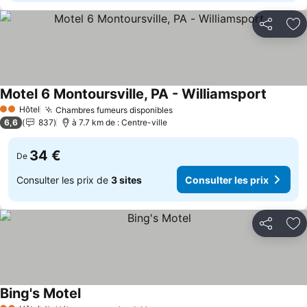
Partager
Aj
Motel 6 Montoursville, PA - Williamsport
Consulte
Hôtel
Chambres fumeurs disponibles
Consulter les prix
2 Étoiles
6,6
837
à 7.7 km de : Centre-ville
34 €
De
Consulter les prix de
3 sites
Consulter les prix
Partager
Aj
Bing's Motel
Consulter les prix