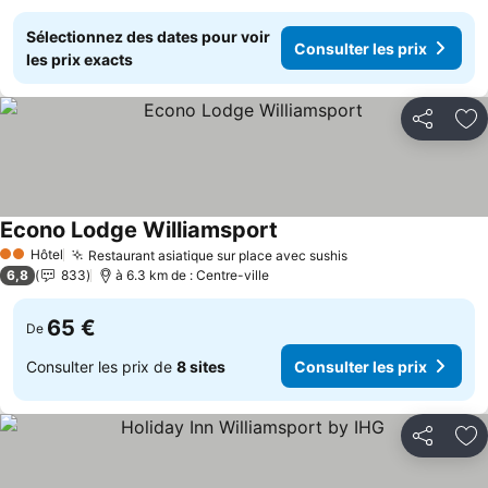
Sélectionnez des dates pour voir
Consulter les prix
les prix exacts
Partager
Aj
Econo Lodge Williamsport
Consulter les prix
Hôtel
Restaurant asiatique sur place avec sushis
Consulter les pri
2 Étoiles
6,8
833
à 6.3 km de : Centre-ville
65 €
De
Consulter les prix de
8 sites
Consulter les prix
Partager
Aj