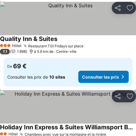
Partager
Aj
Quality Inn & Suites
Consulter les prix
Hôtel
Restaurant TGI Fridays sur place
Consulter les prix
3 Étoiles
7,1
1 898
à 5.6 km de : Centre-ville
69 €
De
Consulter les prix de
10 sites
Consulter les prix
Partager
Aj
Holiday Inn Express & Suites Williamsport By Ihg
Consulter les prix
Hôtel
Chambres avec vue sur la montagne et la rivière
Consulter les