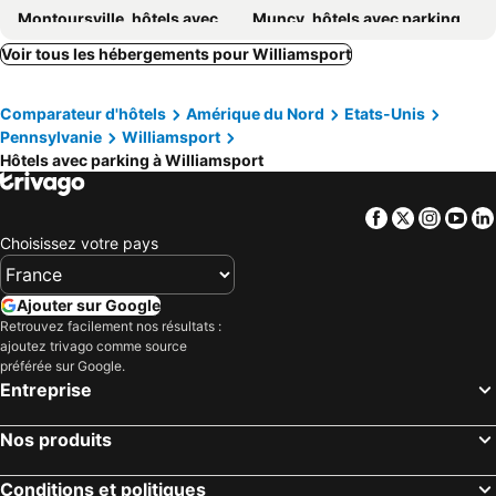
Montoursville, hôtels avec parking
Muncy, hôtels avec parking
Morris, hôtels avec parking
Lumberville, hôtels avec parking
Voir tous les hébergements pour Williamsport
Allenwood, hôtels avec parking
Comparateur d'hôtels
Amérique du Nord
Etats-Unis
Pennsylvanie
Williamsport
Hôtels avec parking à Williamsport
Facebook
Twitter
Insta
Yo
Choisissez votre pays
Ajouter sur Google
Retrouvez facilement nos résultats :
ajoutez trivago comme source
préférée sur Google.
Entreprise
Nos produits
Conditions et politiques