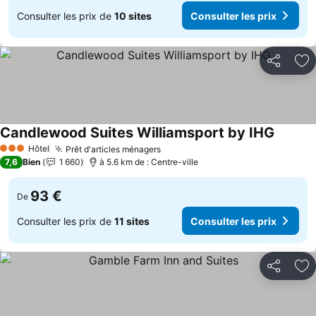
Consulter les prix de
10 sites
Consulter les prix
Partager
Aj
Candlewood Suites Williamsport by IHG
Consulte
Hôtel
Prêt d'articles ménagers
Consulter les prix
3 Étoiles
7,6
Bien
1 660
à 5.6 km de : Centre-ville
93 €
De
Consulter les prix de
11 sites
Consulter les prix
Partager
Aj