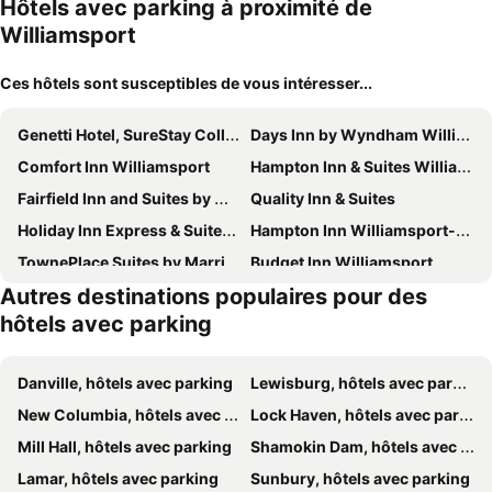
Hôtels avec parking à proximité de
Williamsport
Ces hôtels sont susceptibles de vous intéresser...
Genetti Hotel, SureStay Collection by Best Western
Days Inn by Wyndham Williamsport
Comfort Inn Williamsport
Hampton Inn & Suites Williamsport-Faxon Exit
Fairfield Inn and Suites by Marriott Williamsport
Quality Inn & Suites
Holiday Inn Express & Suites Williamsport By Ihg
Hampton Inn Williamsport-Downtown
TownePlace Suites by Marriott Williamsport
Budget Inn Williamsport
Autres destinations populaires pour des
Econo Lodge Williamsport
Holiday Inn Williamsport by IHG
hôtels avec parking
Residence Inn by Marriott Williamsport
Candlewood Suites Williamsport by IHG
Gamble Farm Inn and Suites
City Hall Grand Hotel
Danville, hôtels avec parking
Lewisburg, hôtels avec parking
Motel 6 Montoursville, PA - Williamsport
Bing's Motel
New Columbia, hôtels avec parking
Lock Haven, hôtels avec parking
Quality Inn & Conference Center Williamsport
Williamsport Grandview Hotel
Mill Hall, hôtels avec parking
Shamokin Dam, hôtels avec parking
Lamar, hôtels avec parking
Sunbury, hôtels avec parking