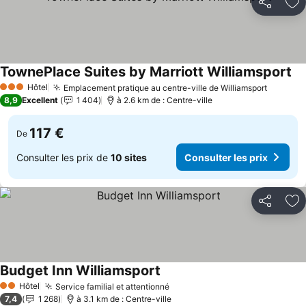
Partager
Aj
TownePlace Suites by Marriott Williamsport
Co
Hôtel
Emplacement pratique au centre-ville de Williamsport
Consult
3 Étoiles
8,9
Excellent
1 404
à 2.6 km de : Centre-ville
117 €
De
Consulter les prix de
10 sites
Consulter les prix
Partager
Aj
Budget Inn Williamsport
Consulter les prix
Hôtel
Service familial et attentionné
Consulter les prix
2 Étoiles
7,4
1 268
à 3.1 km de : Centre-ville