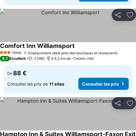
Partager
Aj
Comfort Inn Williamsport
Consulter les prix
Hôtel
Emplacement idéal près des boutiques et restaurants
Consulte
3 Étoiles
8,7
Excellent
2 298
à 6.2 km de : Centre-ville
88 €
De
Consulter les prix de
11 sites
Consulter les prix
Partager
Aj
Hampton Inn & Suites Williamsport-Faxon Exit