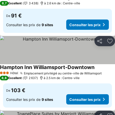
2 Étoiles
8,7
Excellent
3 438
à 2.6 km de : Centre-ville
91 €
De
Consulter les prix de
9 sites
Consulter les prix
Partager
Aj
Hampton Inn Williamsport-Downtown
Consulter 
Hôtel
Emplacement privilégié au centre-ville de Williamsport
Consult
3 Étoiles
8,8
Excellent
2 637
à 2.5 km de : Centre-ville
103 €
De
Consulter les prix de
9 sites
Consulter les prix