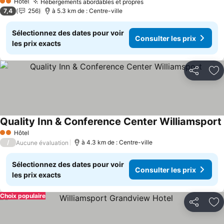
Hôtel
Hébergements abordables et propres
Consulter les prix
2 Étoiles
7,4
256
à 5.3 km de : Centre-ville
Sélectionnez des dates pour voir
Consulter les prix
les prix exacts
Partager
Aj
Quality Inn & Conference Center Williamsport
Hôtel
2 Étoiles
/
à 4.3 km de : Centre-ville
Aucune évaluation
Sélectionnez des dates pour voir
Consulter les prix
les prix exacts
Choix populaire
Partager
Aj