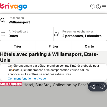
Favoris
Se con
Me
Destination
Williamsport
Arrivée/départ
Personnes et chambres
Dates
2 personnes, 1 chambre
Trier
Filtrer
Carte
Hôtels avec parking à Williamsport, Etats-
Unis
Ce référencement par défaut prend en compte l’intérêt probable pour
l’utilisateur, le tarif proposé et la compensation versée par les
annonceurs. Les offres ne sont pas exhaustives.
Comment fonctionne trivago
Choix populaire
Partager
Aj