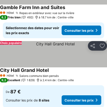
Gamble Farm Inn and Suites
Consulter les prix
Hôtel
Repas en extérieur avec vue sur la rivière
Consulter les prix
2 Étoiles
8,2
Très bien
492
à 18.7 km de : Centre-ville
Sélectionnez des dates pour voir
Consulter les prix
les prix exacts
Choix populaire
Partager
Aj
City Hall Grand Hotel
Consulter les prix
Hôtel
Salons communs bien pensés
Consulter les prix
2 Étoiles
9,2
Excellent
1 829
à 2.4 km de : Centre-ville
87 €
De
Consulter les prix de
8 sites
Consulter les prix