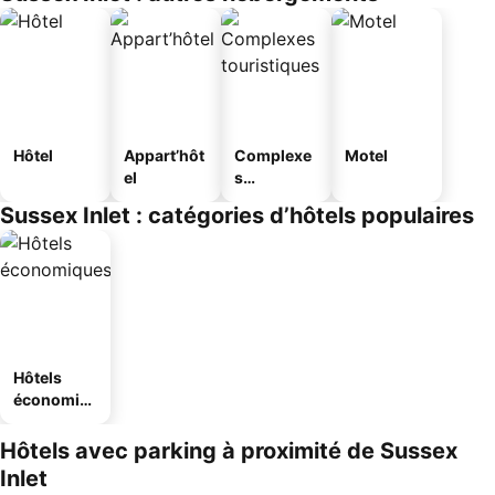
Hôtel
Appart’hôt
Complexe
Motel
el
s
touristique
Sussex Inlet : catégories d’hôtels populaires
s
Hôtels
économiq
ues
Hôtels avec parking à proximité de Sussex
Inlet