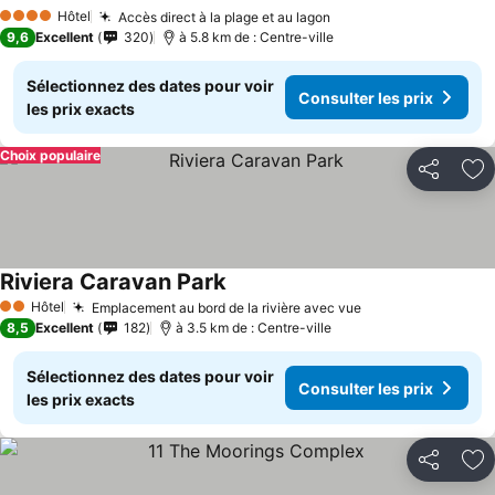
Consulter les prix
Hôtel
Accès direct à la plage et au lagon
Consulter les prix
4 Étoiles
9,6
Excellent
320
à 5.8 km de : Centre-ville
Sélectionnez des dates pour voir
Consulter les prix
les prix exacts
Choix populaire
Partager
Aj
Riviera Caravan Park
Consulter les prix
Hôtel
Emplacement au bord de la rivière avec vue
Consulter les pr
2 Étoiles
8,5
Excellent
182
à 3.5 km de : Centre-ville
Sélectionnez des dates pour voir
Consulter les prix
les prix exacts
Partager
Aj