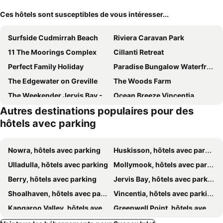
Ces hôtels sont susceptibles de vous intéresser...
Surfside Cudmirrah Beach
Riviera Caravan Park
11 The Moorings Complex
Cillanti Retreat
Perfect Family Holiday
Paradise Bungalow Waterfront
The Edgewater on Greville
The Woods Farm
The Weekender Jervis Bay - 8 Min Drive To Hyams Beach!
Ocean Breeze Vincentia
Autres destinations populaires pour des
Ceespray on Owen
Huskisson Hotel
hôtels avec parking
Nowra, hôtels avec parking
Huskisson, hôtels avec parking
Ulladulla, hôtels avec parking
Mollymook, hôtels avec parking
Berry, hôtels avec parking
Jervis Bay, hôtels avec parking
Shoalhaven, hôtels avec parking
Vincentia, hôtels avec parking
Kangaroo Valley, hôtels avec parking
Greenwell Point, hôtels avec parking
Hyams Beach, hôtels avec parking
Gerroa, hôtels avec parking