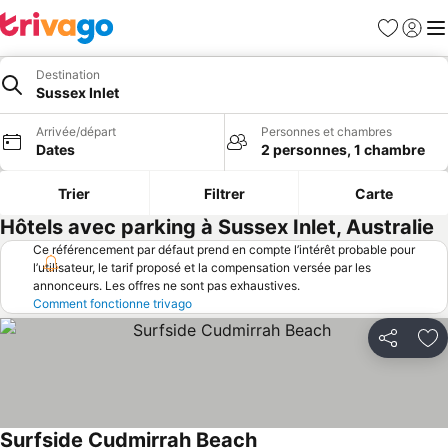
Favoris
Se con
Me
Destination
Sussex Inlet
Arrivée/départ
Personnes et chambres
Dates
2 personnes, 1 chambre
Trier
Filtrer
Carte
Hôtels avec parking à Sussex Inlet, Australie
Ce référencement par défaut prend en compte l’intérêt probable pour
l’utilisateur, le tarif proposé et la compensation versée par les
annonceurs. Les offres ne sont pas exhaustives.
Comment fonctionne trivago
Partager
Aj
Surfside Cudmirrah Beach