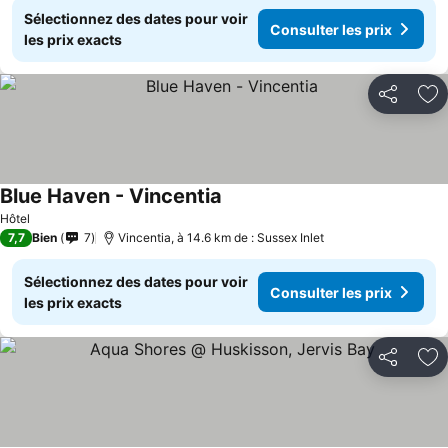
Sélectionnez des dates pour voir
Consulter les prix
les prix exacts
Partager
Aj
Blue Haven - Vincentia
Consulter les prix
Hôtel
7,7
Bien
7
Vincentia, à 14.6 km de : Sussex Inlet
Sélectionnez des dates pour voir
Consulter les prix
les prix exacts
Partager
Aj