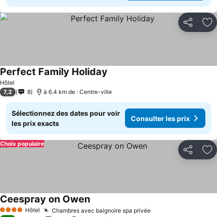
Partager
Aj
Perfect Family Holiday
Consulter les prix
Hôtel
7,2
8
à 6.4 km de : Centre-ville
Sélectionnez des dates pour voir
Consulter les prix
les prix exacts
Choix populaire
Partager
Aj
Ceespray on Owen
Consulter les prix
Hôtel
Chambres avec baignoire spa privée
Consulter les prix
4 Étoiles