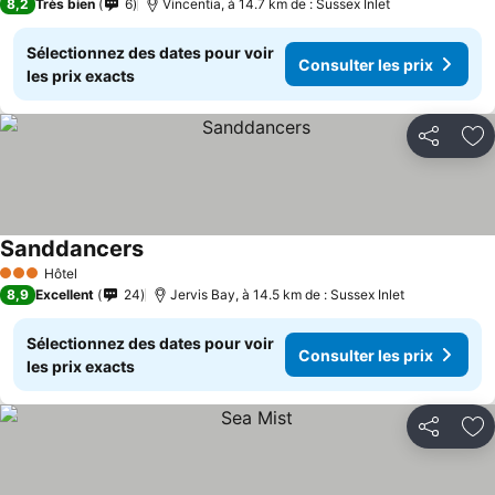
8,2
Très bien
6
Vincentia, à 14.7 km de : Sussex Inlet
Sélectionnez des dates pour voir
Consulter les prix
les prix exacts
Partager
Aj
Sanddancers
Consulter les prix
Hôtel
3 Étoiles
8,9
Excellent
24
Jervis Bay, à 14.5 km de : Sussex Inlet
Sélectionnez des dates pour voir
Consulter les prix
les prix exacts
Partager
Aj