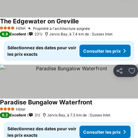
The Edgewater on Greville
Consulter les prix
Hôtel
Propriété à l'architecture soignée
Consulter les prix
4 Étoiles
9,8
Excellent
231
Jervis Bay, à 7.4 km de : Sussex Inlet
Sélectionnez des dates pour voir
Consulter les prix
les prix exacts
Partager
Aj
Paradise Bungalow Waterfront
Consulter les prix
Hôtel
4 Étoiles
9,2
Excellent
31
Jervis Bay, à 7.3 km de : Sussex Inlet
Sélectionnez des dates pour voir
Consulter les prix
les prix exacts