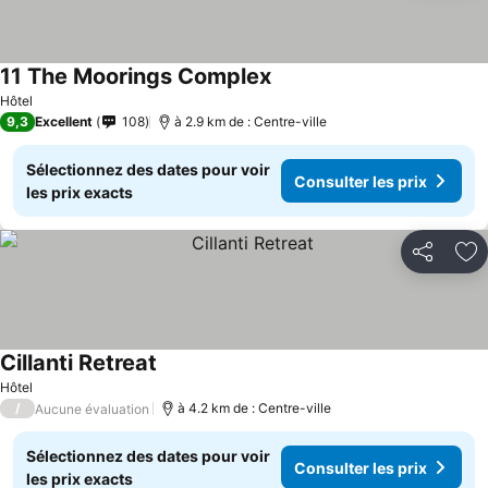
11 The Moorings Complex
Consulter les prix
Hôtel
9,3
Excellent
108
à 2.9 km de : Centre-ville
Sélectionnez des dates pour voir
Consulter les prix
les prix exacts
Partager
Aj
Cillanti Retreat
Consulter les prix
Hôtel
/
à 4.2 km de : Centre-ville
Aucune évaluation
Sélectionnez des dates pour voir
Consulter les prix
les prix exacts