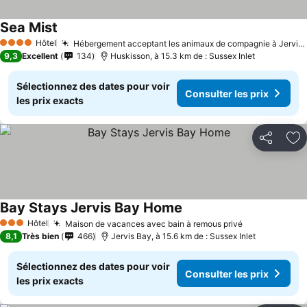
Sea Mist
Consulter les prix
Hôtel
Hébergement acceptant les animaux de compagnie à Jervis Bay
4 Étoiles
9,3
Excellent
134
Huskisson, à 15.3 km de : Sussex Inlet
Sélectionnez des dates pour voir
Consulter les prix
les prix exacts
Partager
Aj
Bay Stays Jervis Bay Home
Consulter les prix
Hôtel
Maison de vacances avec bain à remous privé
Consulter le
3 Étoiles
8,1
Très bien
466
Jervis Bay, à 15.6 km de : Sussex Inlet
Sélectionnez des dates pour voir
Consulter les prix
les prix exacts