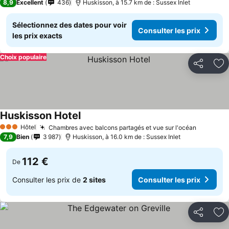
8,9
Excellent
436
Huskisson, à 15.7 km de : Sussex Inlet
Sélectionnez des dates pour voir
Consulter les prix
les prix exacts
Choix populaire
Partager
Aj
Huskisson Hotel
Consulter les prix
Hôtel
Chambres avec balcons partagés et vue sur l'océan
Consulte
3 Étoiles
7,9
Bien
3 987
Huskisson, à 16.0 km de : Sussex Inlet
112 €
De
Consulter les prix de
2 sites
Consulter les prix
Partager
Aj