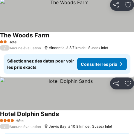
Partager
Aj
The Woods Farm
Consulter les prix
Hôtel
2 Étoiles
/
Vincentia, à 8.7 km de : Sussex Inlet
Aucune évaluation
Sélectionnez des dates pour voir
Consulter les prix
les prix exacts
Partager
Aj
Hotel Dolphin Sands
Consulter les prix
Hôtel
4 Étoiles
/
Jervis Bay, à 10.8 km de : Sussex Inlet
Aucune évaluation