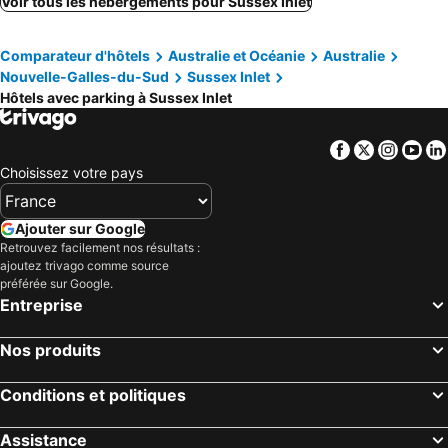
Voir tous les hébergements pour Sussex Inlet
Nerriga, hôtels avec parking
Comparateur d'hôtels
Australie et Océanie
Australie
Nouvelle-Galles-du-Sud
Sussex Inlet
Hôtels avec parking à Sussex Inlet
Facebook
Twitter
Insta
Yo
Choisissez votre pays
Ajouter sur Google
Retrouvez facilement nos résultats :
ajoutez trivago comme source
préférée sur Google.
Entreprise
Nos produits
Conditions et politiques
Assistance