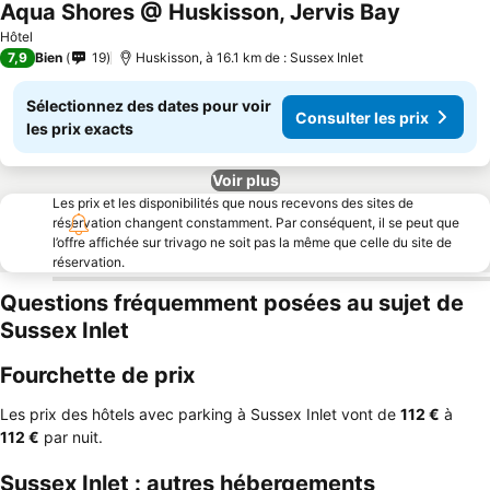
Aqua Shores @ Huskisson, Jervis Bay
Consulter l
Hôtel
7,9
Bien
19
Huskisson, à 16.1 km de : Sussex Inlet
Sélectionnez des dates pour voir
Consulter les prix
les prix exacts
Voir plus
Les prix et les disponibilités que nous recevons des sites de
réservation changent constamment. Par conséquent, il se peut que
l’offre affichée sur trivago ne soit pas la même que celle du site de
réservation.
Questions fréquemment posées au sujet de
Sussex Inlet
Fourchette de prix
Les prix des hôtels avec parking à Sussex Inlet vont de
‎112 €
à
‎112 €
par nuit.
Sussex Inlet : autres hébergements