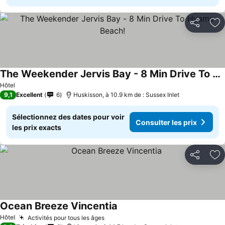
Partager
Aj
The Weekender Jervis Bay - 8 Min Drive To Hyams Beach!
Consulter les prix
Hôtel
9,1
Excellent
6
Huskisson, à 10.9 km de : Sussex Inlet
Sélectionnez des dates pour voir
Consulter les prix
les prix exacts
Partager
Aj
Ocean Breeze Vincentia
Consulter les prix
Hôtel
Activités pour tous les âges
Consulter les prix