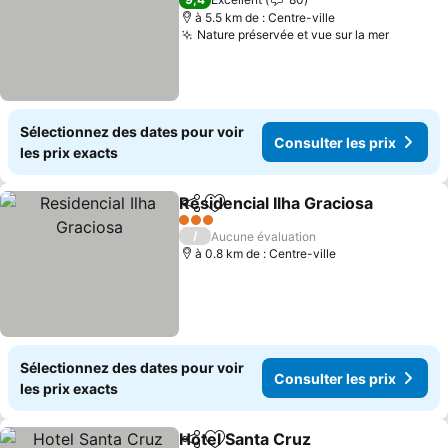
à 5.5 km de : Centre-ville
Nature préservée et vue sur la mer
Consulte
Sélectionnez des dates pour voir
Consulter les prix
les prix exacts
Residencial Ilha Graciosa
Partager
Ajouter à mes favoris
C
3 Étoiles
/
Aucune évaluation
à 0.8 km de : Centre-ville
Sélectionnez des dates pour voir
Consulter les prix
les prix exacts
Hotel Santa Cruz