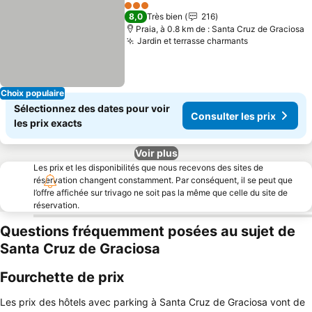
Partager
Ajouter à mes favoris
Consulter
3 Étoiles
8,0
Très bien
216
Praia, à 0.8 km de : Santa Cruz de Graciosa
Jardin et terrasse charmants
Consulter le
Choix populaire
Sélectionnez des dates pour voir
Consulter les prix
les prix exacts
Voir plus
Les prix et les disponibilités que nous recevons des sites de
réservation changent constamment. Par conséquent, il se peut que
l’offre affichée sur trivago ne soit pas la même que celle du site de
réservation.
Questions fréquemment posées au sujet de
Santa Cruz de Graciosa
Fourchette de prix
Les prix des hôtels avec parking à Santa Cruz de Graciosa vont de