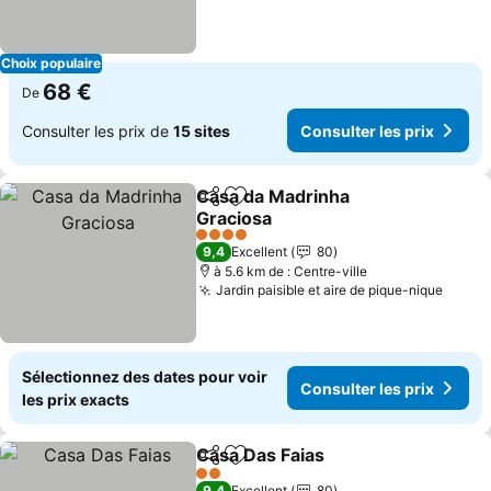
Choix populaire
68 €
De
Consulter les prix de
15 sites
Consulter les prix
Casa da Madrinha
Partager
Ajouter à mes favoris
Graciosa
Consulter les prix
4 Étoiles
9,4
Excellent
80
à 5.6 km de : Centre-ville
Jardin paisible et aire de pique-nique
Consul
Sélectionnez des dates pour voir
Consulter les prix
les prix exacts
Casa Das Faias
Partager
Ajouter à mes favoris
Consulter le
2 Étoiles
9,4
Excellent
80