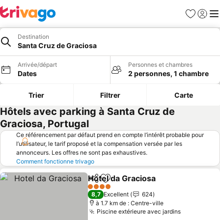
Favoris
Se con
Me
Destination
Santa Cruz de Graciosa
Arrivée/départ
Personnes et chambres
Dates
2 personnes, 1 chambre
Trier
Filtrer
Carte
Hôtels avec parking à Santa Cruz de
Graciosa, Portugal
Ce référencement par défaut prend en compte l’intérêt probable pour
l’utilisateur, le tarif proposé et la compensation versée par les
annonceurs. Les offres ne sont pas exhaustives.
Comment fonctionne trivago
Hotel da Graciosa
Partager
Ajouter à mes favoris
Consulter
4 Étoiles
8,7
Excellent
624
à 1.7 km de : Centre-ville
Piscine extérieure avec jardins
Consulter 