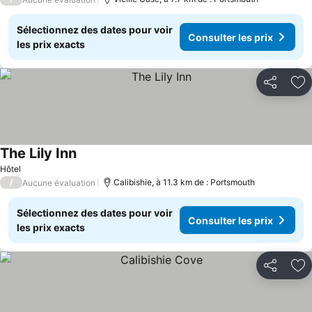
Sélectionnez des dates pour voir
Consulter les prix
les prix exacts
Partager
Aj
The Lily Inn
Consulter les prix
Hôtel
/
Calibishie, à 11.3 km de : Portsmouth
Aucune évaluation
Sélectionnez des dates pour voir
Consulter les prix
les prix exacts
Partager
Aj