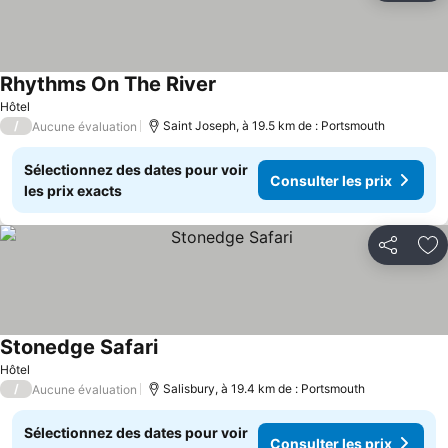
Rhythms On The River
Consulter les prix
Hôtel
/
Saint Joseph, à 19.5 km de : Portsmouth
Aucune évaluation
Sélectionnez des dates pour voir
Consulter les prix
les prix exacts
Partager
Aj
Stonedge Safari
Consulter les prix
Hôtel
/
Salisbury, à 19.4 km de : Portsmouth
Aucune évaluation
Sélectionnez des dates pour voir
Consulter les prix