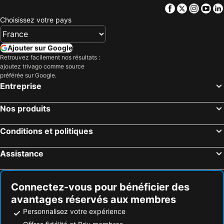
Soufrière, hôtels avec parking
Mahaut, hôtels avec parking
Facebook
Twitter
Insta
Yo
Choisissez votre pays
Ajouter sur Google
Retrouvez facilement nos résultats :
ajoutez trivago comme source
préférée sur Google.
Entreprise
Nos produits
Conditions et politiques
Assistance
Connectez-vous pour bénéficier des
avantages réservés aux membres
Personnalisez votre expérience