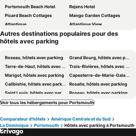
Portsmouth Beach Hotel
Rejens Hotel
Picard Beach Cottages
Mango Garden Cottages
Atlantique
Atlantique View
Autres destinations populaires pour des
Mainroad Suite
Sea Cliff Cottages
hôtels avec parking
Tamarind Tree Hotel
Caribbean Sea View Holiday Apartments
Mango Island Lodges
Classique International in Dominica
Roseau, hôtels avec parking
Grand Bourg, hôtels avec parking
Roots Jungle Retreat
Pagua Bay House
Terre-de-Haut, hôtels avec parking
Trois-Rivières, hôtels avec parking
Marigot, hôtels avec parking
Capesterre-de-Marie-Galante, hôtels avec parking
Calibishie, hôtels avec parking
Rosalie, hôtels avec parking
Saint Louis, hôtels avec parking
Roseau, hôtels avec parking
Saint Joseph, hôtels avec parking
Colihaut, hôtels avec parking
Voir tous les hébergements pour Portsmouth
Pointe Michel, hôtels avec parking
La Plaine, hôtels avec parking
Comparateur d'hôtels
Amérique Centrale et du Sud
Vieille Case, hôtels avec parking
Terre de Bas, hôtels avec parking
La Dominique
Portsmouth
Hôtels avec parking à Portsmouth
Salisbury, hôtels avec parking
Massacre, hôtels avec parking