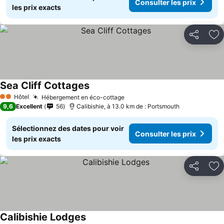
Consulter les prix
les prix exacts
Partager
Aj
Sea Cliff Cottages
Consulter les prix
Hôtel
Hébergement en éco-cottage
Consulter les prix
2 Étoiles
9,6
Excellent
56
Calibishie, à 13.0 km de : Portsmouth
Sélectionnez des dates pour voir
Consulter les prix
les prix exacts
Partager
Aj
Calibishie Lodges
Consulter les prix