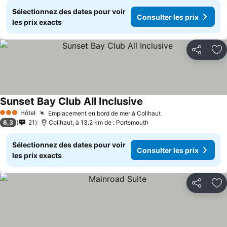
Sélectionnez des dates pour voir
Consulter les prix
les prix exacts
Partager
Aj
Sunset Bay Club All Inclusive
Consulter les prix
Hôtel
Emplacement en bord de mer à Colihaut
Consulter les pri
3 Étoiles
6,3
21
Colihaut, à 13.2 km de : Portsmouth
Sélectionnez des dates pour voir
Consulter les prix
les prix exacts
Partager
Aj