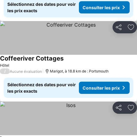
Sélectionnez des dates pour voir
Consulter les prix
les prix exacts
Partager
Aj
Coffeeriver Cottages
Consulter les prix
Hôtel
/
Marigot, à 18.8 km de : Portsmouth
Aucune évaluation
Sélectionnez des dates pour voir
Consulter les prix
les prix exacts
Partager
Aj