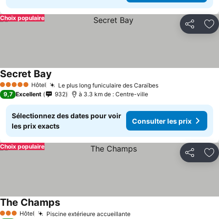
Choix populaire
Partager
Aj
Secret Bay
Consulter les prix
Hôtel
Le plus long funiculaire des Caraïbes
Consulter les pr
5 Étoiles
9,7
Excellent
932
à 3.3 km de : Centre-ville
Sélectionnez des dates pour voir
Consulter les prix
les prix exacts
Choix populaire
Partager
Aj
The Champs
Consulter les prix
Hôtel
Piscine extérieure accueillante
Consulter les prix
3 Étoiles