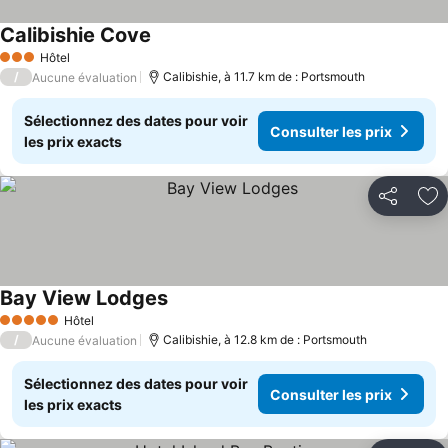
Calibishie Cove
Consulter les prix
Hôtel
3 Étoiles
/
Calibishie, à 11.7 km de : Portsmouth
Aucune évaluation
Sélectionnez des dates pour voir
Consulter les prix
les prix exacts
Partager
Aj
Bay View Lodges
Consulter les prix
Hôtel
5 Étoiles
/
Calibishie, à 12.8 km de : Portsmouth
Aucune évaluation
Sélectionnez des dates pour voir
Consulter les prix
les prix exacts