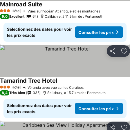
Mainroad Suite
Consulter les prix
Hôtel
Vues sur l'océan Atlantique et les montagnes
Consulter les 
3 Étoiles
9,0
Excellent
64
Calibishie, à 11.9 km de : Portsmouth
Sélectionnez des dates pour voir
Consulter les prix
les prix exacts
Partager
Aj
Tamarind Tree Hotel
Consulter les prix
Hôtel
Véranda avec vue sur les Caraïbes
Consulter les prix
3 Étoiles
8,4
Très bien
335
Salisbury, à 15.7 km de : Portsmouth
Sélectionnez des dates pour voir
Consulter les prix
les prix exacts