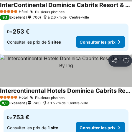
InterContinental Dominica Cabrits Resort & Spa by IHG
Consulter les prix
Hôtel
Plusieurs piscines
Consulter les prix
5 Étoiles
9,1
Excellent
700
à 2.6 km de : Centre-ville
253 €
De
Consulter les prix de
5 sites
Consulter les prix
Partager
Aj
Intercontinental Hotels Dominica Cabrits Resort & Spa By Ihg
Consulter les prix
Hôtel
Plusieurs piscines
Consulter les prix
5 Étoiles
8,9
Excellent
743
à 1.5 km de : Centre-ville
753 €
De
Consulter les prix de
1 site
Consulter les prix