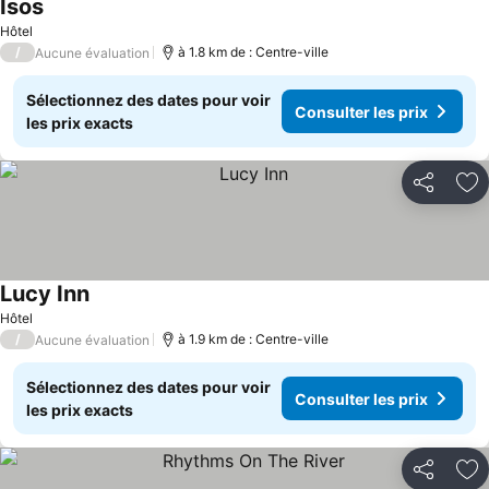
Isos
Consulter les prix
Hôtel
/
à 1.8 km de : Centre-ville
Aucune évaluation
Sélectionnez des dates pour voir
Consulter les prix
les prix exacts
Partager
Aj
Lucy Inn
Consulter les prix
Hôtel
/
à 1.9 km de : Centre-ville
Aucune évaluation
Sélectionnez des dates pour voir
Consulter les prix
les prix exacts
Partager
Aj