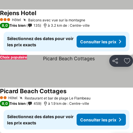
Rejens Hotel
Consulter les prix
Hôtel
Balcons avec vue sur la montagne
Consulter les prix
3 Étoiles
8,0
Très bien
135
à 3.2 km de : Centre-ville
Sélectionnez des dates pour voir
Consulter les prix
les prix exacts
Choix populaire
Partager
Aj
Picard Beach Cottages
Consulter les prix
Hôtel
Restaurant et bar de plage Le Flambeau
Consulter les prix
2 Étoiles
8,0
Très bien
459
à 1.9 km de : Centre-ville
Sélectionnez des dates pour voir
Consulter les prix
les prix exacts