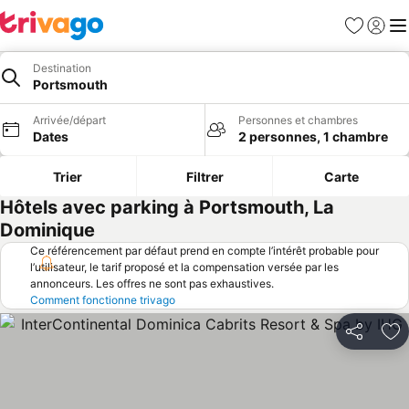
Favoris
Se con
Me
Destination
Portsmouth
Arrivée/départ
Personnes et chambres
Dates
2 personnes, 1 chambre
Trier
Filtrer
Carte
Hôtels avec parking à Portsmouth, La
Dominique
Ce référencement par défaut prend en compte l’intérêt probable pour
l’utilisateur, le tarif proposé et la compensation versée par les
annonceurs. Les offres ne sont pas exhaustives.
Comment fonctionne trivago
Partager
Aj