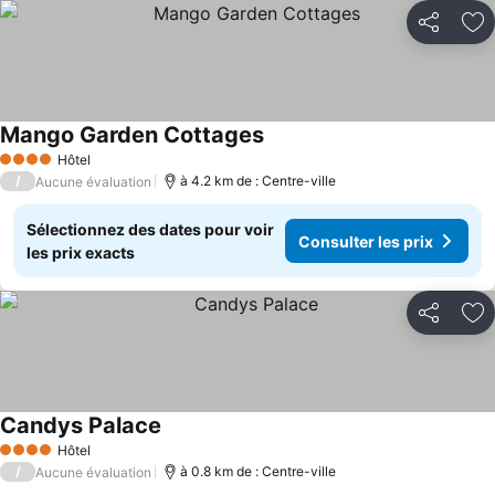
Partager
Aj
Mango Garden Cottages
Consulter les prix
Hôtel
4 Étoiles
/
à 4.2 km de : Centre-ville
Aucune évaluation
Sélectionnez des dates pour voir
Consulter les prix
les prix exacts
Partager
Aj
Candys Palace
Consulter les prix
Hôtel
4 Étoiles
/
à 0.8 km de : Centre-ville
Aucune évaluation