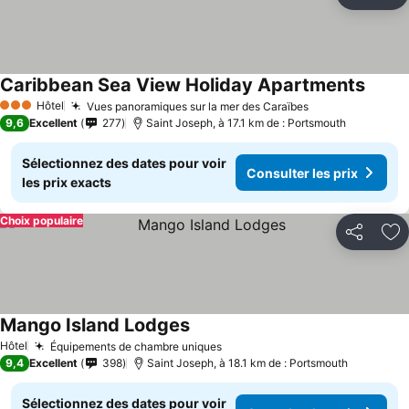
Partager
Aj
Caribbean Sea View Holiday Apartments
Consul
Hôtel
Vues panoramiques sur la mer des Caraïbes
Consulter les p
3 Étoiles
9,6
Excellent
277
Saint Joseph, à 17.1 km de : Portsmouth
Sélectionnez des dates pour voir
Consulter les prix
les prix exacts
Choix populaire
Partager
Aj
Mango Island Lodges
Consulter les prix
Hôtel
Équipements de chambre uniques
Consulter les prix
9,4
Excellent
398
Saint Joseph, à 18.1 km de : Portsmouth
Sélectionnez des dates pour voir