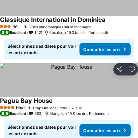
Classique International in Dominica
Consulter les 
Hôtel
Vues panoramiques sur la montagne
Consulter les prix
3 Étoiles
8,6
Excellent
142
Rosalie, à 19.0 km de : Portsmouth
Sélectionnez des dates pour voir
Consulter les prix
les prix exacts
Partager
Aj
Pagua Bay House
Consulter les prix
Hôtel
Draps italiens Frette luxueux
Consulter les prix
4 Étoiles
9,6
Excellent
663
Marigot, à 19.8 km de : Portsmouth
Sélectionnez des dates pour voir
Consulter les prix
les prix exacts