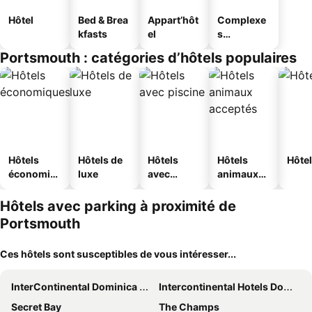
Hôtel
Bed & Brea
Appart’hôt
Complexe
kfasts
el
s
touristique
Portsmouth : catégories d’hôtels populaires
s
Hôtels
Hôtels de
Hôtels
Hôtels
Hôtel
économiq
luxe
avec
animaux
ues
piscine
acceptés
Hôtels avec parking à proximité de
Portsmouth
Ces hôtels sont susceptibles de vous intéresser...
InterContinental Dominica Cabrits Resort & Spa by IHG
Intercontinental Hotels Dominica Cabrits Resort & Spa By Ihg
Secret Bay
The Champs