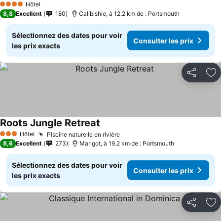
Hôtel
4 Étoiles
8,8
Excellent
180
Calibishie, à 12.2 km de : Portsmouth
Sélectionnez des dates pour voir
Consulter les prix
les prix exacts
Partager
Aj
Roots Jungle Retreat
Consulter les prix
Hôtel
Piscine naturelle en rivière
Consulter les prix
3 Étoiles
8,6
Excellent
273
Marigot, à 19.2 km de : Portsmouth
Sélectionnez des dates pour voir
Consulter les prix
les prix exacts
Partager
Aj