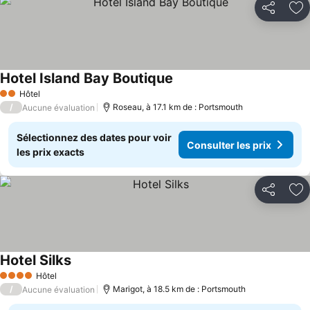
Partager
Aj
Hotel Island Bay Boutique
Consulter les prix
Hôtel
2 Étoiles
/
Roseau, à 17.1 km de : Portsmouth
Aucune évaluation
Sélectionnez des dates pour voir
Consulter les prix
les prix exacts
Partager
Aj
Hotel Silks
Consulter les prix
Hôtel
4 Étoiles
/
Marigot, à 18.5 km de : Portsmouth
Aucune évaluation