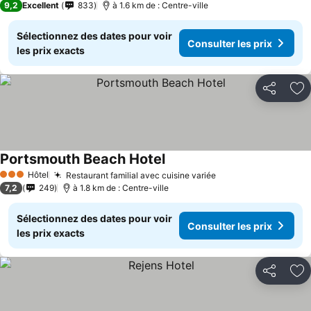
9,2
Excellent
833
à 1.6 km de : Centre-ville
Sélectionnez des dates pour voir
Consulter les prix
les prix exacts
Partager
Aj
Portsmouth Beach Hotel
Consulter les prix
Hôtel
Restaurant familial avec cuisine variée
Consulter les prix
3 Étoiles
7,2
249
à 1.8 km de : Centre-ville
Sélectionnez des dates pour voir
Consulter les prix
les prix exacts
Partager
Aj