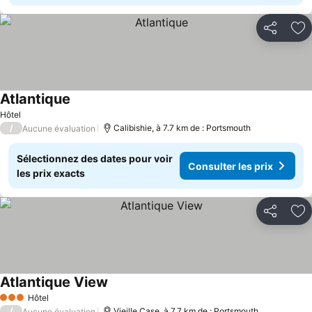
Partager
Aj
Atlantique
Consulter les prix
Hôtel
/
Calibishie, à 7.7 km de : Portsmouth
Aucune évaluation
Sélectionnez des dates pour voir
Consulter les prix
les prix exacts
Partager
Aj
Atlantique View
Consulter les prix
Hôtel
3 Étoiles
/
Vieille Case, à 7.7 km de : Portsmouth
Aucune évaluation