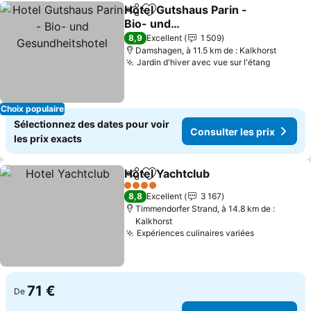
Hotel Gutshaus Parin -
Partager
Ajouter à mes favoris
Bio- und
Gesundheitshotel
Consulter les prix
8,9
Excellent
1 509
Damshagen, à 11.5 km de : Kalkhorst
Jardin d'hiver avec vue sur l'étang
Consulte
Choix populaire
Sélectionnez des dates pour voir
Consulter les prix
les prix exacts
Hotel Yachtclub
Partager
Ajouter à mes favoris
Consulter l
4 Étoiles
8,8
Excellent
3 167
Timmendorfer Strand, à 14.8 km de :
Kalkhorst
Expériences culinaires variées
Consulter l
71 €
De