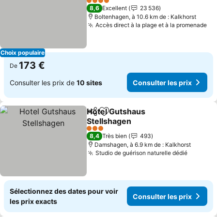
Consulter les prix
4 Étoiles
8,6
Excellent
23 536
Boltenhagen, à 10.6 km de : Kalkhorst
Accès direct à la plage et à la promenade
Co
Choix populaire
173 €
De
Consulter les prix de
10 sites
Consulter les prix
Hotel Gutshaus
Partager
Ajouter à mes favoris
Stellshagen
Consulter les prix
3 Étoiles
8,4
Très bien
493
Damshagen, à 6.9 km de : Kalkhorst
Studio de guérison naturelle dédié
Consulte
Sélectionnez des dates pour voir
Consulter les prix
les prix exacts