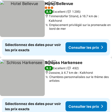
Hotel Bellevue
Partager
Ajouter à mes favoris
Consulter le
3 Étoiles
8,9
Excellent
1 295
Timmendorfer Strand, à 16.7 km de :
Kalkhorst
Emplacement privilégié sur la promenade en
bord de mer
Sélectionnez des dates pour voir
Consulter les prix
les prix exacts
Schloss Harkensee
Partager
Ajouter à mes favoris
Consult
9,2
Excellent
492
Dassow, à 4.7 km de : Kalkhorst
Chambres personnalisées sur le thème des
artistes
Sélectionnez des dates pour voir
Consulter les prix
les prix exacts