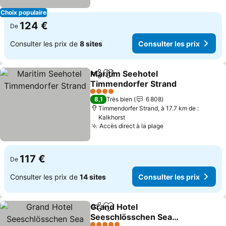
Choix populaire
124 €
De
Consulter les prix de
8 sites
Consulter les prix
Maritim Seehotel
Partager
Ajouter à mes favoris
Timmendorfer Strand
Consulter les prix
4 Étoiles
8,1
Très bien
6 808
Timmendorfer Strand, à 17.7 km de :
Kalkhorst
Accès direct à la plage
Consulter les pr
117 €
De
Consulter les prix de
14 sites
Consulter les prix
Grand Hotel
Partager
Ajouter à mes favoris
Seeschlösschen Sea