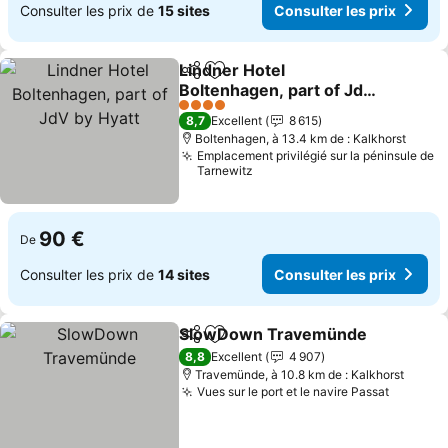
Consulter les prix de
15 sites
Consulter les prix
Lindner Hotel
Partager
Ajouter à mes favoris
Boltenhagen, part of JdV
by Hyatt
Consulter les prix
4 Étoiles
8,7
Excellent
8 615
Boltenhagen, à 13.4 km de : Kalkhorst
Emplacement privilégié sur la péninsule de
Tarnewitz
90 €
De
Consulter les prix de
14 sites
Consulter les prix
SlowDown Travemünde
Partager
Ajouter à mes favoris
Co
8,8
Excellent
4 907
Travemünde, à 10.8 km de : Kalkhorst
Vues sur le port et le navire Passat
Consulte