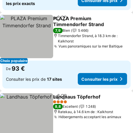
Consulter les prix
les prix exacts
PLAZA Premium
Partager
Ajouter à mes favoris
Timmendorfer Strand
Consulter les prix
7,9
Bien
5 466
Timmendorfer Strand, à 18.3 km de :
Kalkhorst
Vues panoramiques sur la mer Baltique
Cons
Choix populaire
93 €
De
Consulter les prix de
17 sites
Consulter les prix
Landhaus Töpferhof
Partager
Ajouter à mes favoris
Consul
4 Étoiles
8,8
Excellent
1 248
Ratekau, à 14.6 km de : Kalkhorst
Hébergements acceptant les animaux
Consu