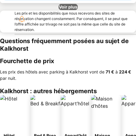
Voir plus
Les prix et les disponibilités que nous recevons des sites de
réservation changent constamment. Par conséquent, il se peut que
l’offre affichée sur trivago ne soit pas la même que celle du site de
réservation.
Questions fréquemment posées au sujet de
Kalkhorst
Fourchette de prix
Les prix des hôtels avec parking à Kalkhorst vont de
‎71 €
à
‎224 €
par nuit.
Kalkhorst : autres hébergements
Hôtel
Bed & Brea
Appart’hôt
Maison
Appa