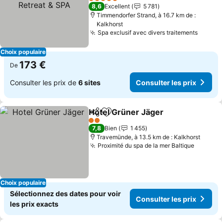
Retreat & SPA
Consulter les prix
5 Étoiles
8,6
Excellent
5 781
Timmendorfer Strand, à 16.7 km de :
Kalkhorst
Spa exclusif avec divers traitements
Consul
Choix populaire
173 €
De
Consulter les prix de
6 sites
Consulter les prix
Hotel Grüner Jäger
Partager
Ajouter à mes favoris
Consult
2 Étoiles
7,8
Bien
1 455
Travemünde, à 13.5 km de : Kalkhorst
Proximité du spa de la mer Baltique
Consult
Choix populaire
Sélectionnez des dates pour voir
Consulter les prix
les prix exacts