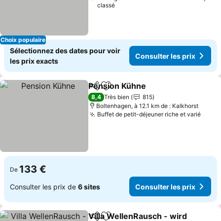
classé
Choix populaire
Sélectionnez des dates pour voir
Consulter les prix
les prix exacts
Pension Kühne
Partager
Ajouter à mes favoris
Consulter le
8,4
Très bien
815
Boltenhagen, à 12.1 km de : Kalkhorst
Buffet de petit-déjeuner riche et varié
Consu
133 €
De
Consulter les prix de
6 sites
Consulter les prix
Villa WellenRausch - wird
Partager