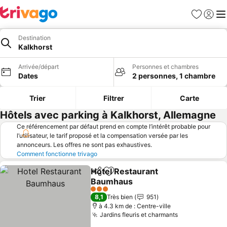
Favoris
Se con
Me
Destination
Kalkhorst
Arrivée/départ
Personnes et chambres
Dates
2 personnes, 1 chambre
Trier
Filtrer
Carte
Hôtels avec parking à Kalkhorst, Allemagne
Ce référencement par défaut prend en compte l’intérêt probable pour
l’utilisateur, le tarif proposé et la compensation versée par les
annonceurs. Les offres ne sont pas exhaustives.
Comment fonctionne trivago
Hotel Restaurant
Partager
Ajouter à mes favoris
Baumhaus
Consulter les prix
3 Étoiles
8,1
Très bien
951
à 4.3 km de : Centre-ville
Jardins fleuris et charmants
Consulter les