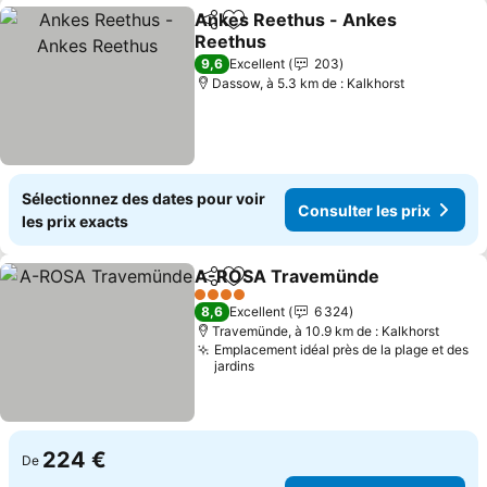
Ankes Reethus - Ankes
Partager
Ajouter à mes favoris
Reethus
Consulter les prix
9,6
Excellent
203
Dassow, à 5.3 km de : Kalkhorst
Sélectionnez des dates pour voir
Consulter les prix
les prix exacts
A-ROSA Travemünde
Partager
Ajouter à mes favoris
Cons
4 Étoiles
8,6
Excellent
6 324
Travemünde, à 10.9 km de : Kalkhorst
Emplacement idéal près de la plage et des
jardins
224 €
De