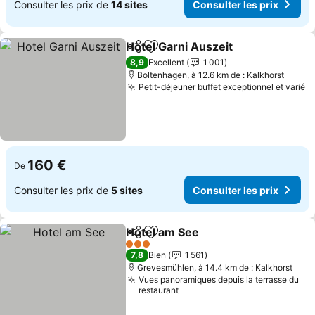
Consulter les prix de
14 sites
Consulter les prix
Hotel Garni Auszeit
Partager
Ajouter à mes favoris
Consult
8,9
Excellent
1 001
Boltenhagen, à 12.6 km de : Kalkhorst
Petit-déjeuner buffet exceptionnel et varié
Co
160 €
De
Consulter les prix de
5 sites
Consulter les prix
Hotel am See
Partager
Ajouter à mes favoris
Consulter les
3 Étoiles
7,8
Bien
1 561
Grevesmühlen, à 14.4 km de : Kalkhorst
Vues panoramiques depuis la terrasse du
restaurant