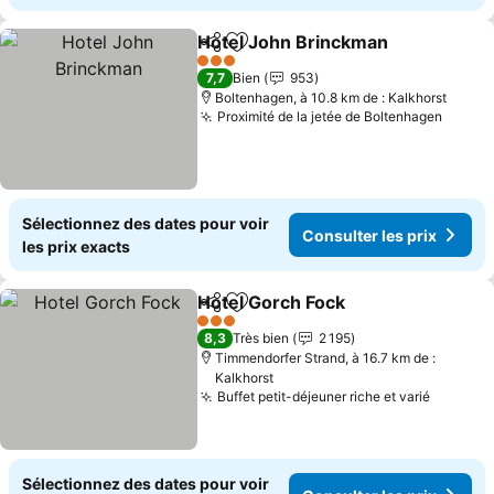
Hotel John Brinckman
Partager
Ajouter à mes favoris
Cons
3 Étoiles
7,7
Bien
953
Boltenhagen, à 10.8 km de : Kalkhorst
Proximité de la jetée de Boltenhagen
Consul
Sélectionnez des dates pour voir
Consulter les prix
les prix exacts
Hotel Gorch Fock
Partager
Ajouter à mes favoris
Consulter
3 Étoiles
8,3
Très bien
2 195
Timmendorfer Strand, à 16.7 km de :
Kalkhorst
Buffet petit-déjeuner riche et varié
Consult
Sélectionnez des dates pour voir