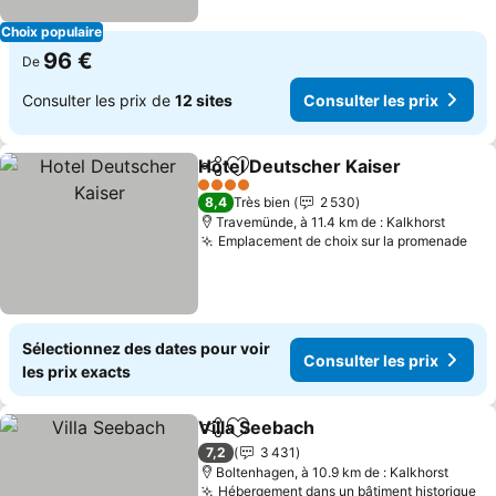
Choix populaire
96 €
De
Consulter les prix de
12 sites
Consulter les prix
Hotel Deutscher Kaiser
Partager
Ajouter à mes favoris
Con
4 Étoiles
8,4
Très bien
2 530
Travemünde, à 11.4 km de : Kalkhorst
Emplacement de choix sur la promenade
Con
Sélectionnez des dates pour voir
Consulter les prix
les prix exacts
Villa Seebach
Partager
Ajouter à mes favoris
Consulter les
7,2
3 431
Boltenhagen, à 10.9 km de : Kalkhorst
Hébergement dans un bâtiment historique