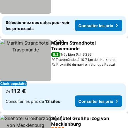
Sélectionnez des dates pour voir
Consulter les prix
les prix exacts
Maritim Strandhotel
Partager
Ajouter à mes favoris
Travemünde
Consulter les prix
8,2
Très bien
6 356
Travemünde, à 10.7 km de : Kalkhorst
Proximité du navire historique Passat
Consul
Choix populaire
112 €
De
Consulter les prix de
13 sites
Consulter les prix
Seehotel Großherzog von
Partager
Ajouter à mes favoris
Mecklenburg