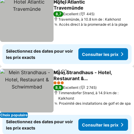
Hotel Atlantic
Partager
Ajouter à mes favoris
Travemünde
Consulter les prix
8,7
Excellent
445
Travemünde, à 10.8 km de : Kalkhorst
Accès direct à la promenade et à la plage
Co
Sélectionnez des dates pour voir
Consulter les prix
les prix exacts
Mein Strandhaus - Hotel,
Partager
Ajouter à mes favoris
Restaurant &
Schwimmbad
Consulter les prix
3 Étoiles
8,9
Excellent
2 745
Timmendorfer Strand, à 14.9 km de :
Kalkhorst
Proximité des installations de golf et de spa
C
Choix populaire
Sélectionnez des dates pour voir
Consulter les prix
les prix exacts