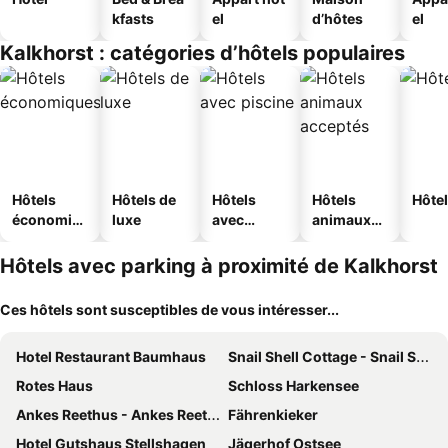
kfasts
el
d’hôtes
el
Kalkhorst : catégories d’hôtels populaires
Hôtels
Hôtels de
Hôtels
Hôtels
Hôtel
économiq
luxe
avec
animaux
ues
piscine
acceptés
Hôtels avec parking à proximité de Kalkhorst
Ces hôtels sont susceptibles de vous intéresser...
Hotel Restaurant Baumhaus
Snail Shell Cottage - Snail Shell Cottage
Rotes Haus
Schloss Harkensee
Ankes Reethus - Ankes Reethus
Fährenkieker
Hotel Gutshaus Stellshagen
Jägerhof Ostsee