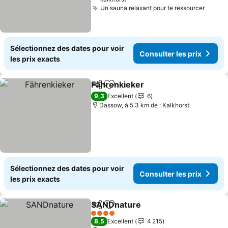
Un sauna relaxant pour te ressourcer
Consul
Sélectionnez des dates pour voir
Consulter les prix
les prix exacts
Fährenkieker
Partager
Ajouter à mes favoris
Consulter les
9,3
Excellent
6
Dassow, à 5.3 km de : Kalkhorst
Sélectionnez des dates pour voir
Consulter les prix
les prix exacts
SANDnature
Partager
Ajouter à mes favoris
Consulter les 
4 Étoiles
8,5
Excellent
4 215