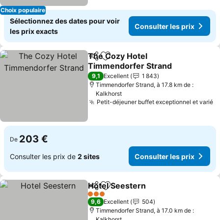
Choix populaire
Sélectionnez des dates pour voir
Consulter les prix
les prix exacts
The Cozy Hotel
Partager
Ajouter à mes favoris
Timmendorfer Strand
Consulter les prix
9,1
Excellent
1 843
Timmendorfer Strand, à 17.8 km de :
Kalkhorst
Petit-déjeuner buffet exceptionnel et varié
Co
203 €
De
Consulter les prix de
2 sites
Consulter les prix
Hotel Seestern
Partager
Ajouter à mes favoris
Consulter l
3 Étoiles
9,6
Excellent
504
Timmendorfer Strand, à 17.0 km de :
Kalkhorst