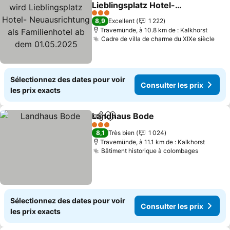
Ajouter à mes favoris
Lieblingsplatz Hotel-
Neuausrichtung als
Consulter les prix
3 Étoiles
8,9
Excellent
1 222
Familienhotel ab dem
Travemünde, à 10.8 km de : Kalkhorst
01.05.2025
Cadre de villa de charme du XIXe siècle
Cons
Sélectionnez des dates pour voir
Consulter les prix
les prix exacts
Landhaus Bode
Partager
Ajouter à mes favoris
Consulter l
3 Étoiles
8,1
Très bien
1 024
Travemünde, à 11.1 km de : Kalkhorst
Bâtiment historique à colombages
Consulte
Sélectionnez des dates pour voir
Consulter les prix
les prix exacts