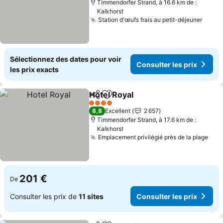
Timmendorfer Strand, à 16.6 km de :
Kalkhorst
Station d'œufs frais au petit-déjeuner
Consu
Sélectionnez des dates pour voir
Consulter les prix
les prix exacts
Hotel Royal
Partager
Ajouter à mes favoris
Consulter les p
4 Étoiles
8,8
Excellent
2 657
Timmendorfer Strand, à 17.6 km de :
Kalkhorst
Emplacement privilégié près de la plage
Cons
201 €
De
Consulter les prix de
11 sites
Consulter les prix