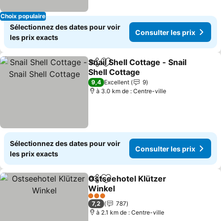
Choix populaire
Sélectionnez des dates pour voir
Consulter les prix
les prix exacts
Snail Shell Cottage - Snail
Partager
Ajouter à mes favoris
Shell Cottage
Consulter les prix
9,4
Excellent
9
à 3.0 km de : Centre-ville
Sélectionnez des dates pour voir
Consulter les prix
les prix exacts
Ostseehotel Klützer
Partager
Ajouter à mes favoris
Winkel
Consulter les prix
3 Étoiles
7,2
787
à 2.1 km de : Centre-ville