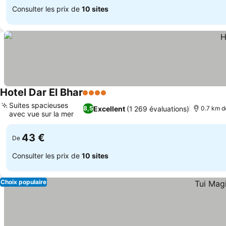
Consulter les prix de
10 sites
Hotel Dar El Bhar
4 Étoiles
Consulter les prix
Suites spacieuses
Excellent
(1 269 évaluations)
8,5
0.7 km d
avec vue sur la mer
Consulter les prix
43 €
De
Consulter les prix de
10 sites
Choix populaire