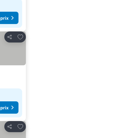
 prix
Ajouter à mes favoris
Partager
 prix
Ajouter à mes favoris
Partager