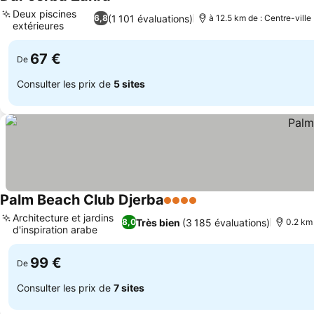
3 Étoiles
Consulter les prix
Deux piscines
(1 101 évaluations)
6,8
à 12.5 km de : Centre-ville
extérieures
Consulter les prix
67 €
De
Consulter les prix de
5 sites
Palm Beach Club Djerba
4 Étoiles
Consulter les prix
Architecture et jardins
Très bien
(3 185 évaluations)
8,0
0.2 km 
d'inspiration arabe
Consulter les prix
99 €
De
Consulter les prix de
7 sites