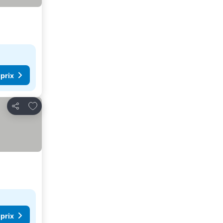
 prix
Ajouter à mes favoris
Partager
 prix