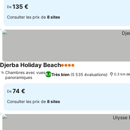
135 €
De
Consulter les prix de
8 sites
Djerba Holiday Beach
4 Étoiles
Consulter les prix
Chambres avec vues
Très bien
(5 535 évaluations)
8,0
0.3 km de
panoramiques
Consulter les prix
74 €
De
Consulter les prix de
8 sites