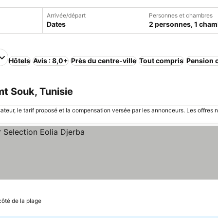
Arrivée/départ
Personnes et chambres
Dates
2 personnes, 1 cham
Hôtels
Avis : 8,0+
Près du centre-ville
Tout compris
Pension 
t Souk, Tunisie
sateur, le tarif proposé et la compensation versée par les annonceurs. Les offres 
les prix
côté de la plage