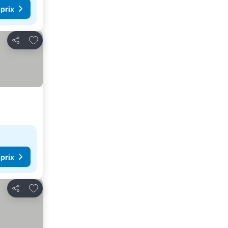
 prix
Ajouter à mes favoris
Partager
 prix
Ajouter à mes favoris
Partager