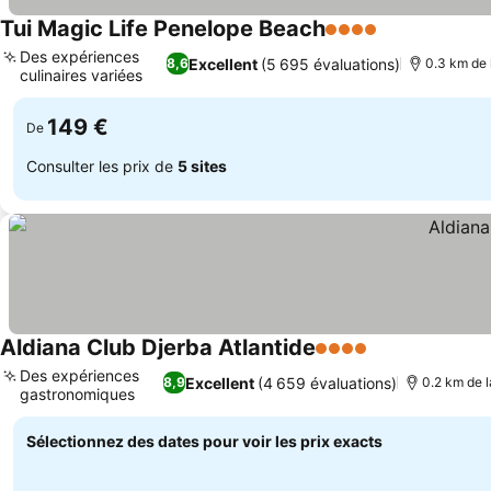
Tui Magic Life Penelope Beach
4 Étoiles
Consulter les
Des expériences
Excellent
(5 695 évaluations)
8,6
0.3 km de 
culinaires variées
Consulter les prix
149 €
De
Consulter les prix de
5 sites
Aldiana Club Djerba Atlantide
4 Étoiles
Consulter les 
Des expériences
Excellent
(4 659 évaluations)
8,9
0.2 km de l
gastronomiques
Consulter les prix
Sélectionnez des dates pour voir les prix exacts