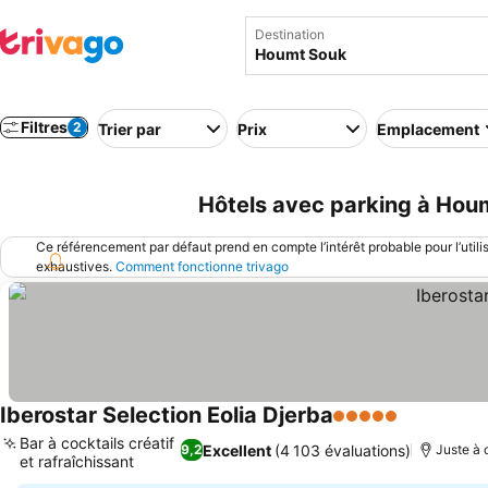
Destination
Filtres
2
Trier par
Prix
Emplacement
Hôtels avec parking à Houm
Ce référencement par défaut prend en compte l’intérêt probable pour l’utili
exhaustives.
Comment fonctionne trivago
Iberostar Selection Eolia Djerba
5 Étoiles
Consulter 
Bar à cocktails créatif
Excellent
(4 103 évaluations)
9,2
Juste à 
et rafraîchissant
Consulter les prix