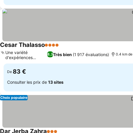
Cesar Thalasso
4 Étoiles
Consulter les prix
Une variété
Très bien
(1 917 évaluations)
8,3
0.4 km de 
d'expériences
Consulter les prix
culinaires
83 €
De
Consulter les prix de
13 sites
Choix populaire
Dar Jerba Zahra