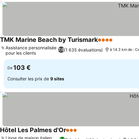
TMK Marine Beach by Turismark
4 Étoiles
Consulter 
Assistance personnalisée
(1 635 évaluations)
7,0
à 14.3 km de : Ce
pour les clients
Consulter les prix
103 €
De
Consulter les prix de
9 sites
Hôtel Les Palmes d'Or
3 Étoiles
Consulter les prix
Linge de maison italien