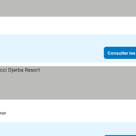
s prix
Consulter les
lage