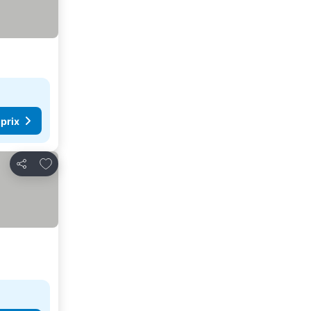
 prix
Ajouter à mes favoris
Partager