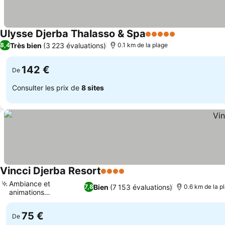
Ulysse Djerba Thalasso & Spa
5 Étoiles
Consulter le
Très bien
(3 223 évaluations)
8,4
0.1 km de la plage
142 €
De
Consulter les prix de
8 sites
Vincci Djerba Resort
4 Étoiles
Consulter les prix
Ambiance et
Bien
(7 153 évaluations)
7,8
0.6 km de la p
animations
Consulter les prix
entraînantes
75 €
De