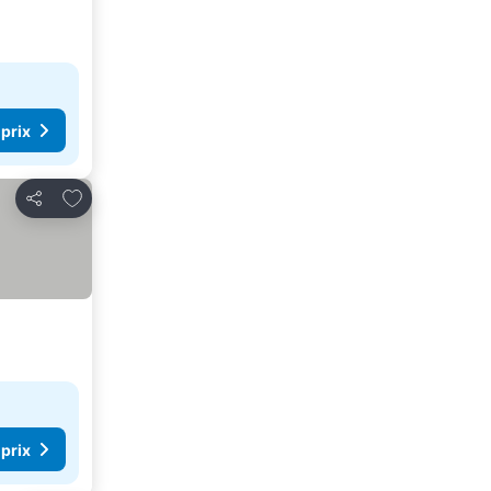
 prix
Ajouter à mes favoris
Partager
 prix