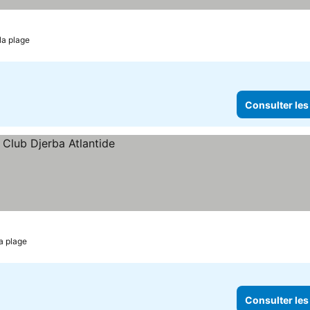
 prix
la plage
Consulter les
prix
a plage
Consulter les