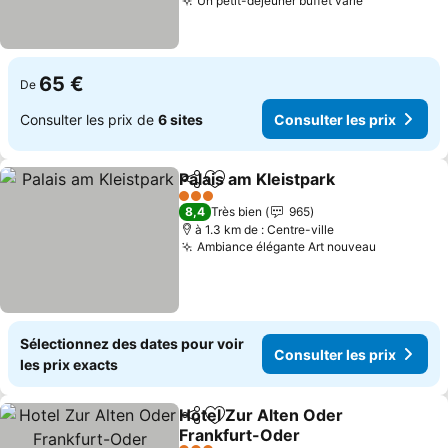
Un petit-déjeuner buffet varié
65 €
De
Consulter les prix de
6 sites
Consulter les prix
Palais am Kleistpark
Partager
Ajouter à mes favoris
3 Étoiles
8,4
Très bien
965
à 1.3 km de : Centre-ville
Ambiance élégante Art nouveau
Sélectionnez des dates pour voir
Consulter les prix
les prix exacts
Hotel Zur Alten Oder
Partager
Ajouter à mes favoris
Frankfurt-Oder