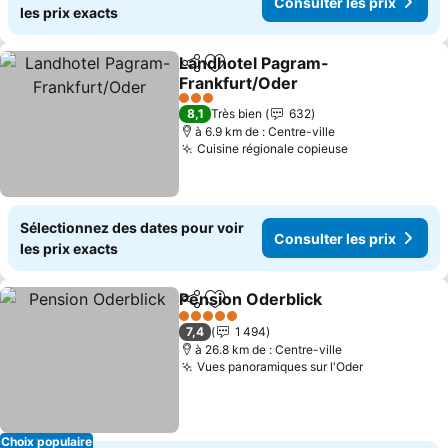
Consulter les prix
les prix exacts
Landhotel Pagram-
Partager
Ajouter à mes favoris
Frankfurt/Oder
3 Étoiles
8,1
Très bien
632
à 6.9 km de : Centre-ville
Cuisine régionale copieuse
Sélectionnez des dates pour voir
Consulter les prix
les prix exacts
Pension Oderblick
Partager
Ajouter à mes favoris
5 Étoiles
7,4
1 494
à 26.8 km de : Centre-ville
Vues panoramiques sur l'Oder
Choix populaire