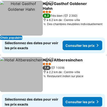
Hotel Gasthof Goldener
Partager
Ajouter à mes favoris
Hahn
3 Étoiles
8,2
Très bien
2 392
à 6.2 km de : Centre-ville
Des chambres meublées individuellement
Choix populaire
Sélectionnez des dates pour voir
Consulter les prix
les prix exacts
Hotel Altberesinchen
Partager
Ajouter à mes favoris
3 Étoiles
7,4
1 009
à 2.2 km de : Centre-ville
Restaurant indien sur place
Sélectionnez des dates pour voir
Consulter les prix
les prix exacts