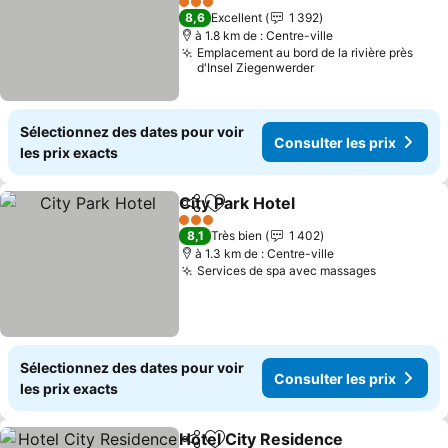
3 Étoiles
8,6
Excellent
1 392
à 1.8 km de : Centre-ville
Emplacement au bord de la rivière près
d'Insel Ziegenwerder
Sélectionnez des dates pour voir
Consulter les prix
les prix exacts
City Park Hotel
Partager
Ajouter à mes favoris
3 Étoiles
8,1
Très bien
1 402
à 1.3 km de : Centre-ville
Services de spa avec massages
Sélectionnez des dates pour voir
Consulter les prix
les prix exacts
Hotel City Residence