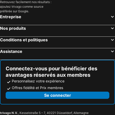
Retrouvez facilement nos résultats :
Müncheberg, hôtels avec parking
Tauche, hôtels avec parking
ajoutez trivago comme source
préférée sur Google.
Schwielochsee, hôtels avec parking
Witnica, hôtels avec parking
Entreprise
Prötzel, hôtels avec parking
Schenkendöbern, hôtels avec parking
Maszewo, hôtels avec parking
Bytnica, hôtels avec parking
Nos produits
Siehdichum, hôtels avec parking
Friedland, hôtels avec parking
Conditions et politiques
Neutrebbin, hôtels avec parking
Wriezen, hôtels avec parking
Golzow, hôtels avec parking
Steinhöfel, hôtels avec parking
Assistance
Reitwein, hôtels avec parking
Spreenhagen, hôtels avec parking
Connectez-vous pour bénéficier des
avantages réservés aux membres
Personnalisez votre expérience
Offres fidélité et Prix membres
Se connecter
trivago N.V.
, Kesselstraße 5 – 7, 40221 Düsseldorf, Allemagne