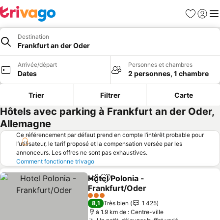
Favoris
Se con
Me
Destination
Frankfurt an der Oder
Arrivée/départ
Personnes et chambres
Dates
2 personnes, 1 chambre
Trier
Filtrer
Carte
Hôtels avec parking à Frankfurt an der Oder,
Allemagne
Ce référencement par défaut prend en compte l’intérêt probable pour
l’utilisateur, le tarif proposé et la compensation versée par les
annonceurs. Les offres ne sont pas exhaustives.
Comment fonctionne trivago
Hotel Polonia -
Partager
Ajouter à mes favoris
Frankfurt/Oder
3 Étoiles
8,1
Très bien
1 425
à 1.9 km de : Centre-ville