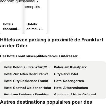
Hôtels
Hôtels
économiq
animaux
ues
acceptés
Hôtels avec parking à proximité de Frankfurt
an der Oder
Ces hôtels sont susceptibles de vous intéresser...
Hotel Polonia - Frankfurt/Oder
Palais am Kleistpark
Hotel Zur Alten Oder Frankfurt-Oder
City Park Hotel
Hotel City Residence Frankfurt-Oder
Hotel Rosengarten
Hotel Gasthof Goldener Hahn
Hotel Altberesinchen
Hotel am Schloss - Frankfurt an der Oder
Gasthaus & Hotel Grünhof
Autres destinations populaires pour des
Landhotel Pagram-Frankfurt/Oder
Pension Oderblick