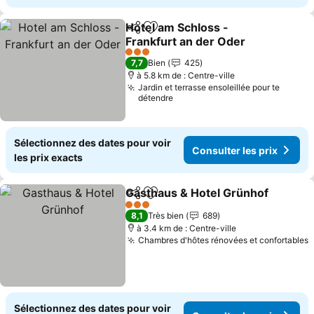
Hotel am Schloss -
Partager
Ajouter à mes favoris
Frankfurt an der Oder
3 Étoiles
7,7
Bien
425
à 5.8 km de : Centre-ville
Jardin et terrasse ensoleillée pour te
détendre
Sélectionnez des dates pour voir
Consulter les prix
les prix exacts
Gasthaus & Hotel Grünhof
Partager
Ajouter à mes favoris
3 Étoiles
8,1
Très bien
689
à 3.4 km de : Centre-ville
Chambres d'hôtes rénovées et confortables
Sélectionnez des dates pour voir