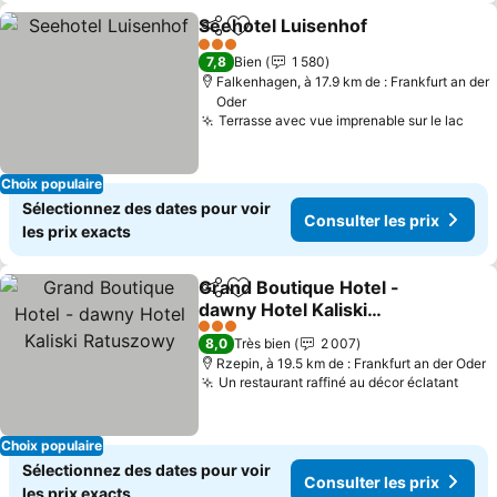
Seehotel Luisenhof
Partager
Ajouter à mes favoris
3 Étoiles
7,8
Bien
1 580
Falkenhagen, à 17.9 km de : Frankfurt an der
Oder
Terrasse avec vue imprenable sur le lac
Choix populaire
Sélectionnez des dates pour voir
Consulter les prix
les prix exacts
Grand Boutique Hotel -
Partager
Ajouter à mes favoris
dawny Hotel Kaliski
Ratuszowy
3 Étoiles
8,0
Très bien
2 007
Rzepin, à 19.5 km de : Frankfurt an der Oder
Un restaurant raffiné au décor éclatant
Choix populaire
Sélectionnez des dates pour voir
Consulter les prix
les prix exacts