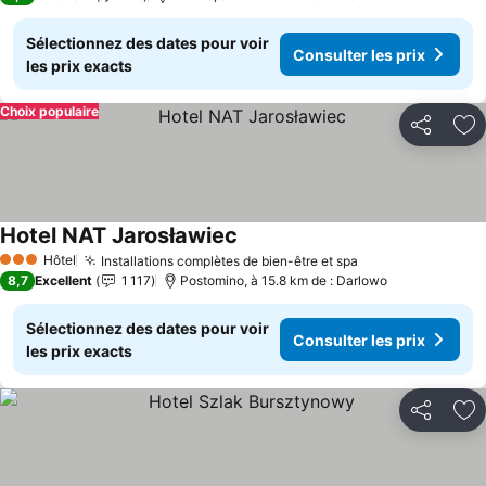
Sélectionnez des dates pour voir
Consulter les prix
les prix exacts
Choix populaire
Partager
Aj
Hotel NAT Jarosławiec
Consulter les prix
Hôtel
Installations complètes de bien-être et spa
Consulter les pr
3 Étoiles
8,7
Excellent
1 117
Postomino, à 15.8 km de : Darlowo
Sélectionnez des dates pour voir
Consulter les prix
les prix exacts
Partager
Aj