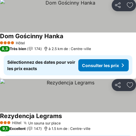
Partager
Aj
Dom Gościnny Hanka
Consulter les prix
Hôtel
4 Étoiles
8,3
Très bien
174
à 2.5 km de : Centre-ville
Sélectionnez des dates pour voir
Consulter les prix
les prix exacts
Partager
Aj
Rezydencja Legrams
Consulter les prix
Hôtel
Un sauna sur place
Consulter les prix
3 Étoiles
9,1
Excellent
147
à 1.5 km de : Centre-ville