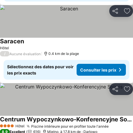
Partager
Aj
Saracen
Consulter les prix
Hôtel
/
0.4 km de la plage
Aucune évaluation
Sélectionnez des dates pour voir
Consulter les prix
les prix exacts
Partager
Aj
Centrum Wypoczynkowo-Konferencyjne Solaris
Consulter les prix
Hôtel
Piscine intérieure pour en profiter toute l'année
Consulter l
4 Étoiles
8,9
Excellent
616
Mielno, à 17.8 km de : Darlowo