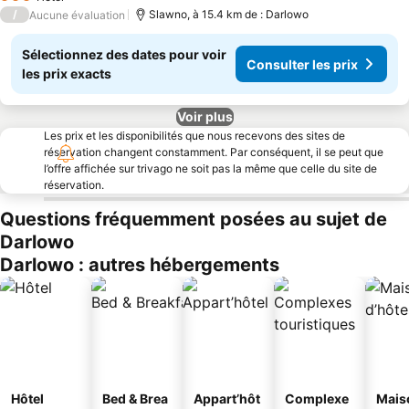
3 Étoiles
/
Slawno, à 15.4 km de : Darlowo
Aucune évaluation
Sélectionnez des dates pour voir
Consulter les prix
les prix exacts
Voir plus
Les prix et les disponibilités que nous recevons des sites de
réservation changent constamment. Par conséquent, il se peut que
l’offre affichée sur trivago ne soit pas la même que celle du site de
réservation.
Questions fréquemment posées au sujet de
Darlowo
Darlowo : autres hébergements
Hôtel
Bed & Brea
Appart’hôt
Complexe
Mais