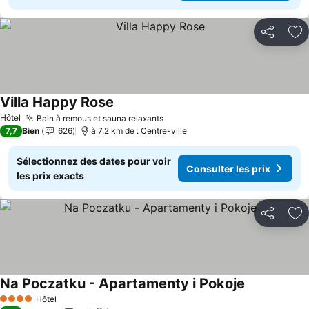
Partager
Aj
Villa Happy Rose
Consulter les prix
Hôtel
Bain à remous et sauna relaxants
Consulter les prix
7,7
Bien
626
à 7.2 km de : Centre-ville
Sélectionnez des dates pour voir
Consulter les prix
les prix exacts
Partager
Aj
Na Poczatku - Apartamenty i Pokoje
Consulter le
Hôtel
4 Étoiles