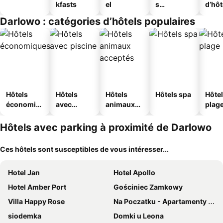
kfasts
el
s
d’hô
touristique
Darlowo : catégories d’hôtels populaires
s
Hôtels
Hôtels
Hôtels
Hôtels spa
Hôtel
économiq
avec
animaux
plag
ues
piscine
acceptés
Hôtels avec parking à proximité de Darlowo
Ces hôtels sont susceptibles de vous intéresser...
Hotel Jan
Hotel Apollo
Hotel Amber Port
Gościniec Zamkowy
Villa Happy Rose
Na Poczatku - Apartamenty i Pokoje
siodemka
Domki u Leona