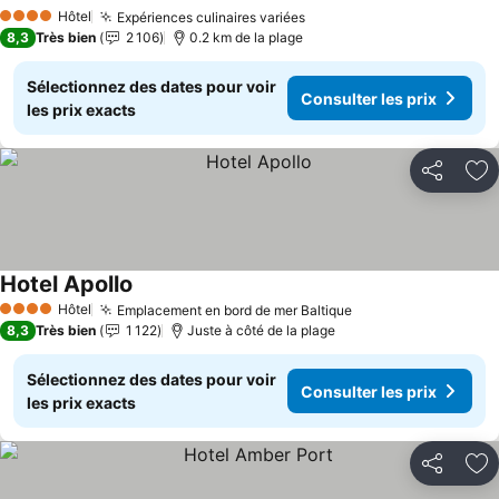
Consulter les prix
Hôtel
Expériences culinaires variées
Consulter les prix
4 Étoiles
8,3
Très bien
2 106
0.2 km de la plage
Sélectionnez des dates pour voir
Consulter les prix
les prix exacts
Partager
Aj
Hotel Apollo
Consulter les prix
Hôtel
Emplacement en bord de mer Baltique
Consulter les prix
4 Étoiles
8,3
Très bien
1 122
Juste à côté de la plage
Sélectionnez des dates pour voir
Consulter les prix
les prix exacts
Partager
Aj