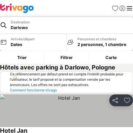
Favoris
Se con
Me
Destination
Darlowo
Arrivée/départ
Personnes et chambres
Dates
2 personnes, 1 chambre
Trier
Filtrer
Carte
Hôtels avec parking à Darlowo, Pologne
Ce référencement par défaut prend en compte l’intérêt probable pour
l’utilisateur, le tarif proposé et la compensation versée par les
annonceurs. Les offres ne sont pas exhaustives.
Comment fonctionne trivago
Partager
Aj
Hotel Jan