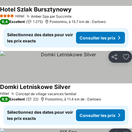
Hotel Szlak Bursztynowy
Consulter les prix
Hôtel
Amber Spa par Succinite
Consulter les prix
4 Étoiles
9,4
Excellent
1 275
Postomino, à 15.7 km de : Darlowo
Sélectionnez des dates pour voir
Consulter les prix
les prix exacts
Partager
Aj
Domki Letniskowe Silver
Consulter les prix
Hôtel
Concept de village vacances familial
Consulter les prix
9,6
Excellent
22
Postomino, à 11.4 km de : Darlowo
Sélectionnez des dates pour voir
Consulter les prix
les prix exacts