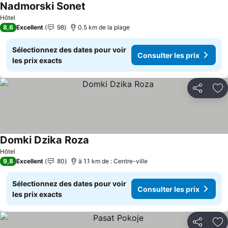
Nadmorski Sonet
Consulter les prix
Hôtel
8,6
Excellent
98
0.5 km de la plage
Sélectionnez des dates pour voir
Consulter les prix
les prix exacts
Partager
Aj
Domki Dzika Roza
Consulter les prix
Hôtel
9,8
Excellent
80
à 1.1 km de : Centre-ville
Sélectionnez des dates pour voir
Consulter les prix
les prix exacts
Partager
Aj