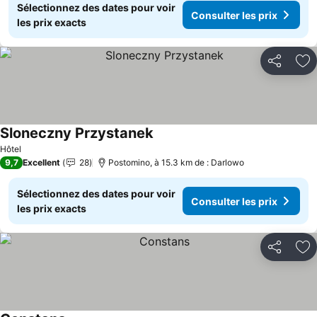
Sélectionnez des dates pour voir
Consulter les prix
les prix exacts
Partager
Aj
Sloneczny Przystanek
Consulter les prix
Hôtel
9,7
Excellent
28
Postomino, à 15.3 km de : Darlowo
Sélectionnez des dates pour voir
Consulter les prix
les prix exacts
Partager
Aj