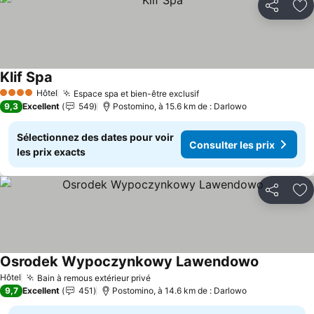
Partager
Aj
Klif Spa
Consulter les prix
Hôtel
Espace spa et bien-être exclusif
Consulter les prix
4 Étoiles
9,3
Excellent
549
Postomino, à 15.6 km de : Darlowo
Sélectionnez des dates pour voir
Consulter les prix
les prix exacts
Partager
Aj
Osrodek Wypoczynkowy Lawendowo
Consulter 
Hôtel
Bain à remous extérieur privé
Consulter les prix
9,7
Excellent
451
Postomino, à 14.6 km de : Darlowo