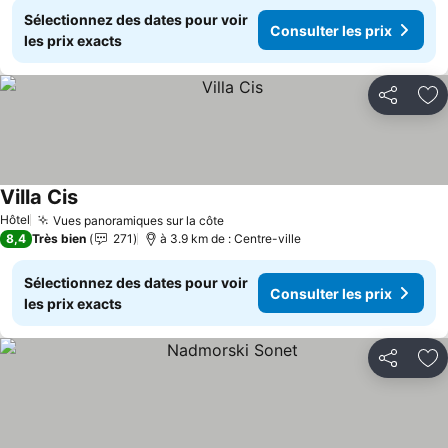
Sélectionnez des dates pour voir
Consulter les prix
les prix exacts
Partager
Aj
Villa Cis
Consulter les prix
Hôtel
Vues panoramiques sur la côte
Consulter les prix
8,4
Très bien
271
à 3.9 km de : Centre-ville
Sélectionnez des dates pour voir
Consulter les prix
les prix exacts
Partager
Aj