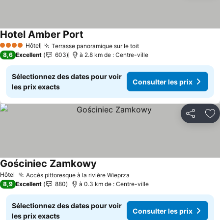
Hotel Amber Port
Consulter les prix
Hôtel
Terrasse panoramique sur le toit
Consulter les prix
4 Étoiles
8,6
Excellent
603
à 2.8 km de : Centre-ville
Sélectionnez des dates pour voir
Consulter les prix
les prix exacts
Partager
Aj
Gościniec Zamkowy
Consulter les prix
Hôtel
Accès pittoresque à la rivière Wieprza
Consulter les prix
8,9
Excellent
880
à 0.3 km de : Centre-ville
Sélectionnez des dates pour voir
Consulter les prix
les prix exacts