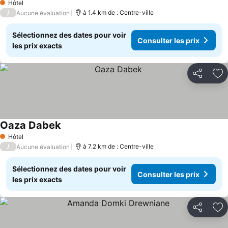
Hôtel
1 Étoiles
/
à 1.4 km de : Centre-ville
Aucune évaluation
Sélectionnez des dates pour voir
Consulter les prix
les prix exacts
Partager
Aj
Oaza Dabek
Consulter les prix
Hôtel
1 Étoiles
/
à 7.2 km de : Centre-ville
Aucune évaluation
Sélectionnez des dates pour voir
Consulter les prix
les prix exacts
Partager
Aj