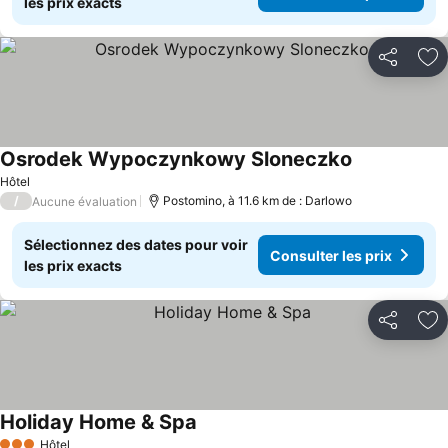
les prix exacts
Partager
Aj
Osrodek Wypoczynkowy Sloneczko
Consulter les
Hôtel
/
Postomino, à 11.6 km de : Darlowo
Aucune évaluation
Sélectionnez des dates pour voir
Consulter les prix
les prix exacts
Partager
Aj
Holiday Home & Spa
Consulter les prix
Hôtel