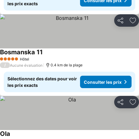
Consulter les prix
les prix exacts
Partager
Aj
Bosmanska 11
Consulter les prix
Hôtel
5 Étoiles
/
0.4 km de la plage
Aucune évaluation
Sélectionnez des dates pour voir
Consulter les prix
les prix exacts
Partager
Aj
Ola
Consulter les prix