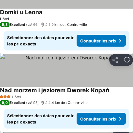
Domki u Leona
Consulter les prix
Hôtel
9,3
Excellent
66
à 5.9 km de : Centre-ville
Sélectionnez des dates pour voir
Consulter les prix
les prix exacts
Partager
Aj
Nad morzem i jeziorem Dworek Kopań
Consulter 
Hôtel
3 Étoiles
9,0
Excellent
95
à 4.4 km de : Centre-ville
Sélectionnez des dates pour voir
Consulter les prix
les prix exacts