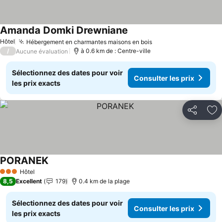
Amanda Domki Drewniane
Consulter les prix
Hôtel
Hébergement en charmantes maisons en bois
Consulter les prix
/
à 0.6 km de : Centre-ville
Aucune évaluation
Sélectionnez des dates pour voir
Consulter les prix
les prix exacts
Partager
Aj
PORANEK
Consulter les prix
Hôtel
3 Étoiles
8,5
Excellent
179
0.4 km de la plage
Sélectionnez des dates pour voir
Consulter les prix
les prix exacts