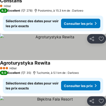
Constans
Consulter les prix
Hôtel
1 Étoiles
9,3
Excellent
278
Postomino, à 15.3 km de : Darlowo
Sélectionnez des dates pour voir
Consulter les prix
les prix exacts
Partager
Aj
Agroturystyka Rewita
Consulter les prix
Hôtel
3 Étoiles
9,0
Excellent
35
Tuchomie, à 5.1 km de : Darlowo
Sélectionnez des dates pour voir
Consulter les prix
les prix exacts
Partager
Aj