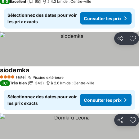
9,0
Excellent
95
à 4.2 km de : Centre-ville
Sélectionnez des dates pour voir
Consulter les prix
les prix exacts
Partager
Aj
siodemka
Consulter les prix
Hôtel
Piscine extérieure
Consulter les prix
4 Étoiles
8,1
Très bien
343
à 2.6 km de : Centre-ville
Sélectionnez des dates pour voir
Consulter les prix
les prix exacts
Partager
Aj