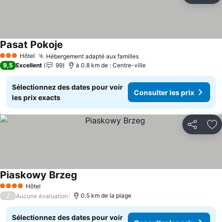
Pasat Pokoje
Consulter les prix
Hôtel
Hébergement adapté aux familles
Consulter les prix
3 Étoiles
9,5
Excellent
99
à 0.8 km de : Centre-ville
Sélectionnez des dates pour voir
Consulter les prix
les prix exacts
Partager
Aj
Piaskowy Brzeg
Consulter les prix
Hôtel
4 Étoiles
/
0.5 km de la plage
Aucune évaluation
Sélectionnez des dates pour voir