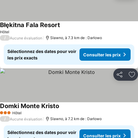
Błękitna Fala Resort
Consulter les prix
Hôtel
/
Slawno, à 7.3 km de : Darlowo
Aucune évaluation
Sélectionnez des dates pour voir
Consulter les prix
les prix exacts
Partager
Aj
Domki Monte Kristo
Consulter les prix
Hôtel
3 Étoiles
/
Slawno, à 7.2 km de : Darlowo
Aucune évaluation
Sélectionnez des dates pour voir
Consulter les prix