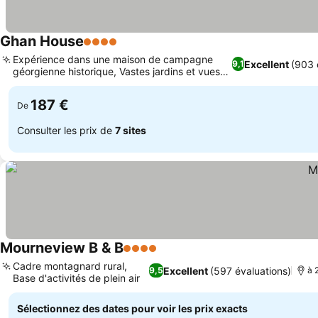
Ghan House
4 Étoiles
Consulter les prix
Expérience dans une maison de campagne
Excellent
(903 
9,1
géorgienne historique, Vastes jardins et vues
Consulter les prix
sur la montagne
187 €
De
Consulter les prix de
7 sites
Mourneview B & B
4 Étoiles
Consulter les prix
Cadre montagnard rural,
Excellent
(597 évaluations)
9,5
à 
Base d'activités de plein air
Consulter les prix
Sélectionnez des dates pour voir les prix exacts