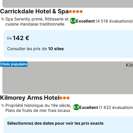
Carrickdale Hotel & Spa
4 Étoiles
Consulter les prix
Spa Serenity primé, Rôtisserie et
Excellent
(4 518 évaluations)
8,8
cuisine irlandaise traditionnelle
Consulter les prix
142 €
De
Consulter les prix de
10 sites
Choix populaire
Kilmorey Arms Hotel
3 Étoiles
Consulter les prix
Propriété historique du 19e siècle,
Excellent
(1 432 évaluation
8,9
Plats de fruits de mer frais locaux
Consulter les prix
Sélectionnez des dates pour voir les prix exacts