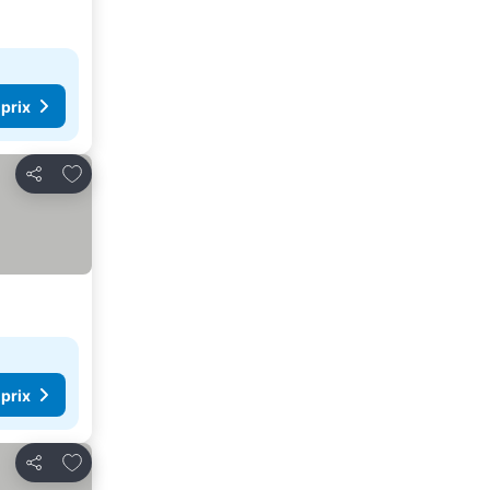
 prix
Ajouter à mes favoris
Partager
 prix
Ajouter à mes favoris
Partager