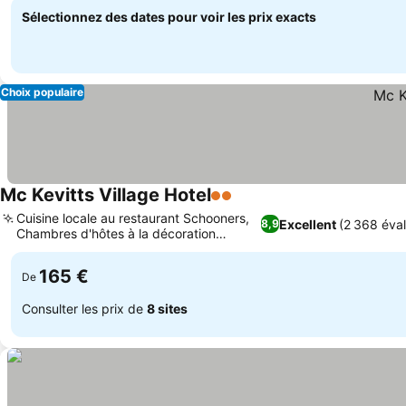
Sélectionnez des dates pour voir les prix exacts
Choix populaire
Mc Kevitts Village Hotel
2 Étoiles
Consulter les prix
Cuisine locale au restaurant Schooners,
Excellent
(2 368 éval
8,9
Chambres d'hôtes à la décoration
Consulter les prix
traditionnelle
165 €
De
Consulter les prix de
8 sites