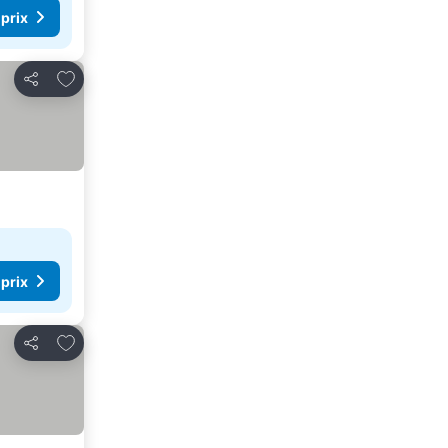
 prix
Ajouter à mes favoris
Partager
 prix
Ajouter à mes favoris
Partager