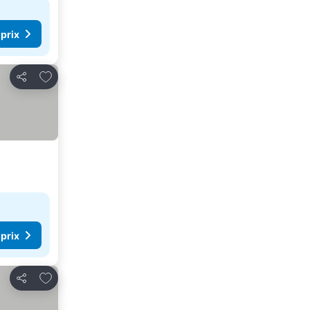
 prix
Ajouter à mes favoris
Partager
 prix
Ajouter à mes favoris
Partager