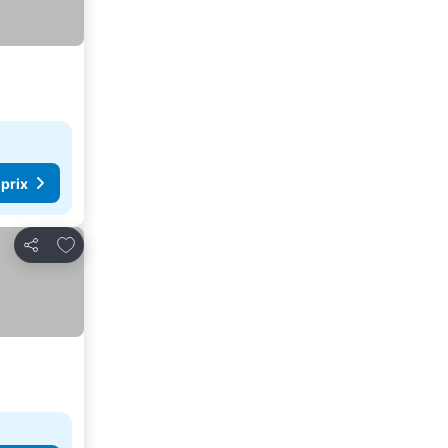
 prix
Ajouter à mes favoris
Partager