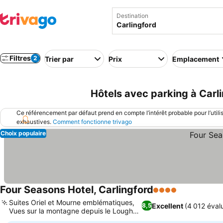
Destination
Filtres
2
Trier par
Prix
Emplacement
Hôtels avec parking à Carli
Ce référencement par défaut prend en compte l’intérêt probable pour l’utili
exhaustives.
Comment fonctionne trivago
Choix populaire
Four Seasons Hotel, Carlingford
4 Étoiles
Consulter le
Suites Oriel et Mourne emblématiques,
Excellent
(4 012 éval
8,5
Vues sur la montagne depuis le Lough
Consulter les prix
Lounge