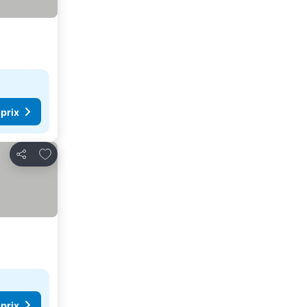
 prix
Ajouter à mes favoris
Partager
 prix