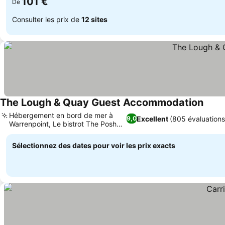
101 €
De
Consulter les prix de
12 sites
The Lough & Quay Guest Accommodation
Consu
Hébergement en bord de mer à
Excellent
(805 évaluations
9,0
Warrenpoint, Le bistrot The Posh
Consulter les prix
Pig
Sélectionnez des dates pour voir les prix exacts