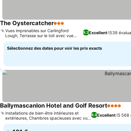
The Oystercatcher
3 Étoiles
Consulter les prix
Vues imprenables sur Carlingford
Excellent
(539 évalua
9,2
Lough, Terrasse sur le toit avec vue
Consulter les prix
panoramique
Sélectionnez des dates pour voir les prix exacts
Ballymascanlon Hotel and Golf Resort
4 Étoiles
Cons
Installations de bien-être intérieures et
Excellent
(5 568 
9,0
extérieures, Chambres spacieuses avec vue
Consulter les prix
sur la montagne