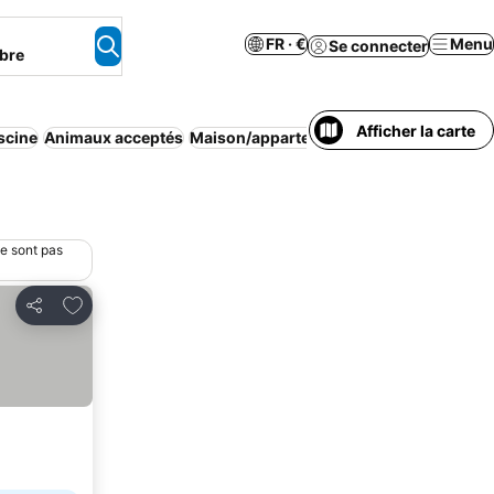
FR · €
Menu
Se connecter
bre
Afficher la carte
scine
Animaux acceptés
Maison/appartement entier
Parking
ne sont pas
Ajouter à mes favoris
Partager