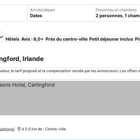
Arrivée/départ
Personnes et chambres
Dates
2 personnes, 1 cham
Hôtels
Avis : 8,0+
Près du centre-ville
Petit déjeuner inclus
Pi
ngford, Irlande
sateur, le tarif proposé et la compensation versée par les annonceurs. Les offres 
s prix
uations)
à 0.5 km de : Centre-ville