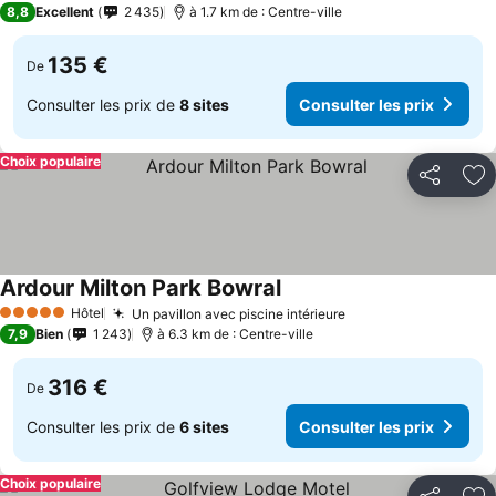
8,8
Excellent
2 435
à 1.7 km de : Centre-ville
135 €
De
Consulter les prix de
8 sites
Consulter les prix
Choix populaire
Partager
Aj
Ardour Milton Park Bowral
Hôtel
Un pavillon avec piscine intérieure
5 Étoiles
7,9
Bien
1 243
à 6.3 km de : Centre-ville
316 €
De
Consulter les prix de
6 sites
Consulter les prix
Choix populaire