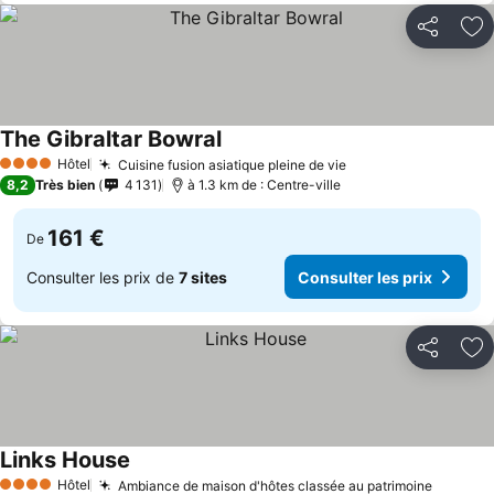
Partager
Aj
The Gibraltar Bowral
Hôtel
Cuisine fusion asiatique pleine de vie
4 Étoiles
8,2
Très bien
4 131
à 1.3 km de : Centre-ville
161 €
De
Consulter les prix de
7 sites
Consulter les prix
Partager
Aj
Links House
Hôtel
Ambiance de maison d'hôtes classée au patrimoine
4 Étoiles