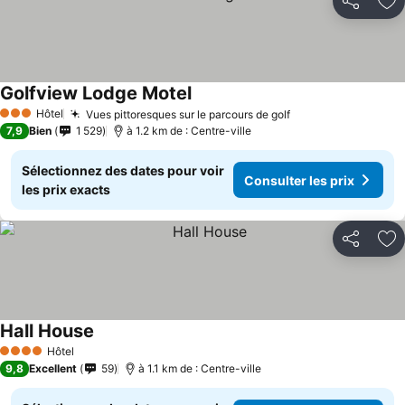
Partager
Aj
Golfview Lodge Motel
Hôtel
Vues pittoresques sur le parcours de golf
3 Étoiles
7,9
Bien
1 529
à 1.2 km de : Centre-ville
Sélectionnez des dates pour voir
Consulter les prix
les prix exacts
Partager
Aj
Hall House
Hôtel
4 Étoiles
9,8
Excellent
59
à 1.1 km de : Centre-ville