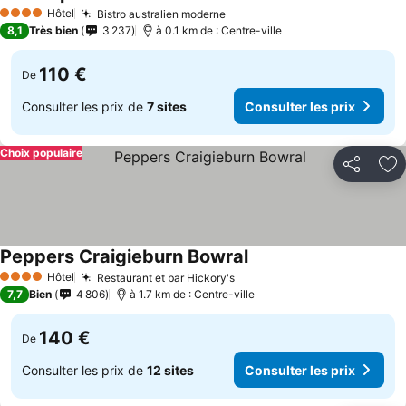
Hôtel
Bistro australien moderne
4 Étoiles
8,1
Très bien
3 237
à 0.1 km de : Centre-ville
110 €
De
Consulter les prix de
7 sites
Consulter les prix
Choix populaire
Partager
Aj
Peppers Craigieburn Bowral
Hôtel
Restaurant et bar Hickory's
4 Étoiles
7,7
Bien
4 806
à 1.7 km de : Centre-ville
140 €
De
Consulter les prix de
12 sites
Consulter les prix