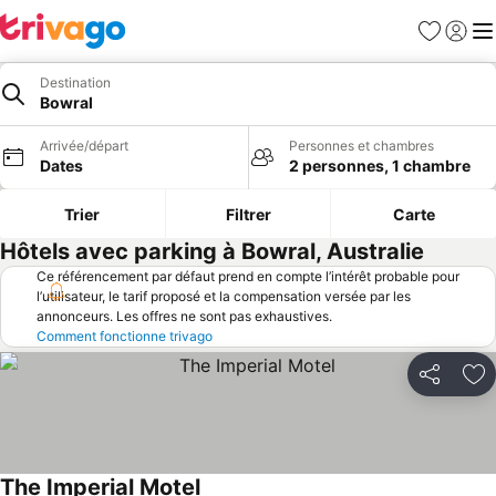
Favoris
Se con
Me
Destination
Bowral
Arrivée/départ
Personnes et chambres
Dates
2 personnes, 1 chambre
Trier
Filtrer
Carte
Hôtels avec parking à Bowral, Australie
Ce référencement par défaut prend en compte l’intérêt probable pour
l’utilisateur, le tarif proposé et la compensation versée par les
annonceurs. Les offres ne sont pas exhaustives.
Comment fonctionne trivago
Partager
Aj
The Imperial Motel