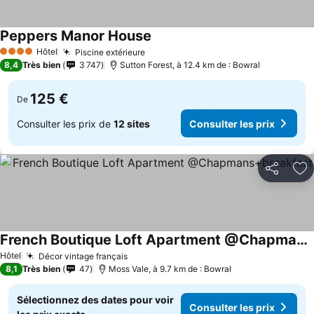
Peppers Manor House
Hôtel
Piscine extérieure
4 Étoiles
8,4
Très bien
3 747
Sutton Forest, à 12.4 km de : Bowral
125 €
De
Consulter les prix de
12 sites
Consulter les prix
Partager
Aj
French Boutique Loft Apartment @Chapmans+breakfast
Hôtel
Décor vintage français
8,1
Très bien
47
Moss Vale, à 9.7 km de : Bowral
Sélectionnez des dates pour voir
Consulter les prix