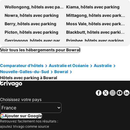
Argyle Hotel Southern Highlands
French Boutique Loft Apartment @Chapmans+breakfast
Wollongong, hôtels avec parking
Kiama, hôtels avec parking
Peppers Manor House
Eling Forest Winery
Nowra, hôtels avec parking
Mittagong, hôtels avec parking
Unwind At Woodbury
Berry, hôtels avec parking
Moss Vale, hôtels avec parking
Picton, hôtels avec parking
Blackbutt, hôtels avec parking
Gerringong, hôtels avec parking
Primbee, hôtels avec parking
Bundanoon, hôtels avec parking
Sutton Forest, hôtels avec parking
Voir tous les hébergements pour Bowral
Kangaroo Valley, hôtels avec parking
Robertson, hôtels avec parking
Comparateur d'hôtels
Australie et Océanie
Australie
Berrima, hôtels avec parking
Gerroa, hôtels avec parking
Nouvelle-Galles-du-Sud
Bowral
Canyonleigh, hôtels avec parking
Hôtels avec parking à Bowral
Facebook
Twitter
Insta
Yo
Choisissez votre pays
Ajouter sur Google
Retrouvez facilement nos résultats :
ajoutez trivago comme source