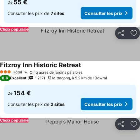
55 €
De
Consulter les prix de
7 sites
Consulter les prix
Choix populaire
Partager
Aj
Fitzroy Inn Historic Retreat
Hôtel
Cinq acres de jardins paisibles
3 Étoiles
8,6
Excellent
1 217
Mittagong, à 5.2 km de : Bowral
154 €
De
Consulter les prix de
2 sites
Consulter les prix
Choix populaire
Partager
Aj