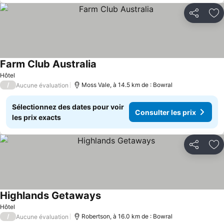
Partager
Aj
Farm Club Australia
Hôtel
/
Moss Vale, à 14.5 km de : Bowral
Aucune évaluation
Sélectionnez des dates pour voir
Consulter les prix
les prix exacts
Partager
Aj
Highlands Getaways
Hôtel
/
Robertson, à 16.0 km de : Bowral
Aucune évaluation