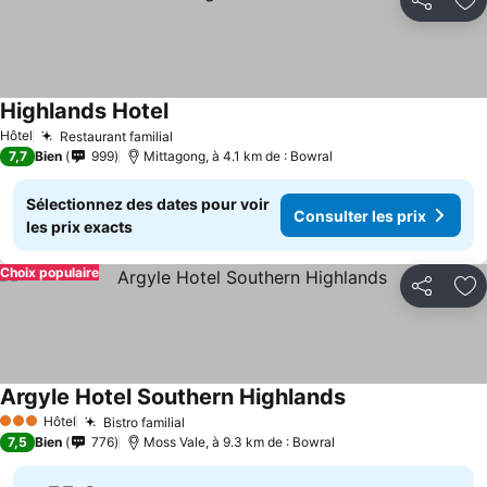
Partager
Aj
Highlands Hotel
Hôtel
Restaurant familial
7,7
Bien
999
Mittagong, à 4.1 km de : Bowral
Sélectionnez des dates pour voir
Consulter les prix
les prix exacts
Choix populaire
Partager
Aj
Argyle Hotel Southern Highlands
Hôtel
Bistro familial
3 Étoiles
7,5
Bien
776
Moss Vale, à 9.3 km de : Bowral