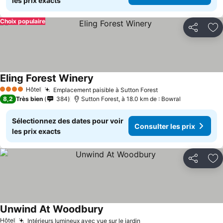
les prix exacts
Choix populaire
Partager
Aj
Eling Forest Winery
Hôtel
Emplacement paisible à Sutton Forest
4 Étoiles
8,2
Très bien
384
Sutton Forest, à 18.0 km de : Bowral
Sélectionnez des dates pour voir
Consulter les prix
les prix exacts
Partager
Aj
Unwind At Woodbury
Hôtel
Intérieurs lumineux avec vue sur le jardin