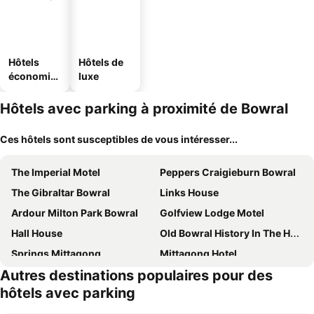
Hôtels
Hôtels de
économiq
luxe
ues
Hôtels avec parking à proximité de Bowral
Ces hôtels sont susceptibles de vous intéresser...
The Imperial Motel
Peppers Craigieburn Bowral
The Gibraltar Bowral
Links House
Ardour Milton Park Bowral
Golfview Lodge Motel
Hall House
Old Bowral History In The Heart Of Town Xx
Springs Mittagong
Mittagong Hotel
Autres destinations populaires pour des
Highlands Hotel
Grand Country Lodge Motel
hôtels avec parking
Fitzroy Inn Historic Retreat
Moss Manor