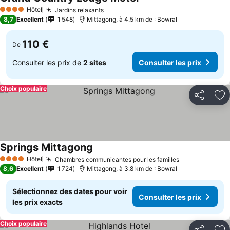
Hôtel
Jardins relaxants
4 Étoiles
8,7
Excellent
1 548
Mittagong, à 4.5 km de : Bowral
110 €
De
Consulter les prix de
2 sites
Consulter les prix
Choix populaire
Partager
Aj
Springs Mittagong
Hôtel
Chambres communicantes pour les familles
4 Étoiles
8,6
Excellent
1 724
Mittagong, à 3.8 km de : Bowral
Sélectionnez des dates pour voir
Consulter les prix
les prix exacts
Choix populaire