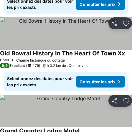
Sélectionnez des dates pour voir
Consulter les prix
les prix exacts
Partager
Aj
Old Bowral History In The Heart Of Town Xx
Hôtel
Charme historique du cottage
9,9
Excellent
176
à 0.2 km de : Centre-ville
Sélectionnez des dates pour voir
Consulter les prix
les prix exacts
Partager
Aj
Grand Country Lodge Motel