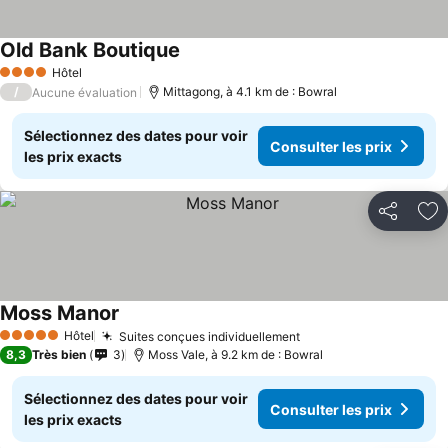
Old Bank Boutique
Hôtel
4 Étoiles
/
Mittagong, à 4.1 km de : Bowral
Aucune évaluation
Sélectionnez des dates pour voir
Consulter les prix
les prix exacts
Partager
Aj
Moss Manor
Hôtel
Suites conçues individuellement
5 Étoiles
8,3
Très bien
3
Moss Vale, à 9.2 km de : Bowral
Sélectionnez des dates pour voir
Consulter les prix
les prix exacts