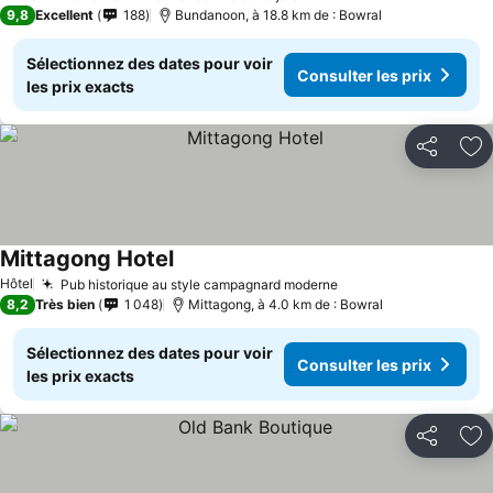
9,8
Excellent
188
Bundanoon, à 18.8 km de : Bowral
Sélectionnez des dates pour voir
Consulter les prix
les prix exacts
Partager
Aj
Mittagong Hotel
Hôtel
Pub historique au style campagnard moderne
8,2
Très bien
1 048
Mittagong, à 4.0 km de : Bowral
Sélectionnez des dates pour voir
Consulter les prix
les prix exacts
Partager
Aj