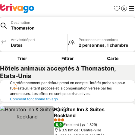
Favoris
Se con
Me
Destination
Thomaston
Arrivée/départ
Personnes et chambres
Dates
2 personnes, 1 chambre
Trier
Filtrer
Carte
Hôtels animaux acceptés à Thomaston,
Etats-Unis
Ce référencement par défaut prend en compte l’intérêt probable pour
l’utilisateur, le tarif proposé et la compensation versée par les
annonceurs. Les offres ne sont pas exhaustives.
Comment fonctionne trivago
Hampton Inn & Suites
Partager
Ajouter à mes favoris
Rockland
3 Étoiles
8,9
Excellent
1 829
à 3.9 km de : Centre-ville