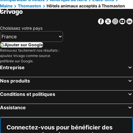
Maine
Thomaston
Hôtels animaux acceptés à Thomaston
Newcastle, hôtels animaux acceptés
Southport, hôtels animaux acceptés
Spruce Head, hôtels animaux acceptés
Deer Isle, hôtels animaux acceptés
Facebook
Twitter
Insta
Yo
Castine, hôtels animaux acceptés
Brooksville, hôtels animaux acceptés
Choisissez votre pays
Ajouter sur Google
Retrouvez facilement nos résultats :
ajoutez trivago comme source
préférée sur Google.
Entreprise
Nos produits
Conditions et politiques
Assistance
Connectez-vous pour bénéficier des