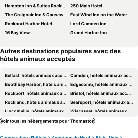
Hampton Inn & Suites Rockland
250 Main Hotel
The Craignair Inn & Causeway Restaurant
East Wind Inn on the Water
Rockport Harbor Hotel
Lord Camden Inn
16 Bay View
Grand Harbor Inn
Autres destinations populaires avec des
hôtels animaux acceptés
Belfast, hôtels animaux acceptés
Camden, hôtels animaux acceptés
Boothbay Harbor, hôtels animaux acceptés
Edgecomb, hôtels animaux acceptés
Rockport, hôtels animaux acceptés
Bristol, hôtels animaux acceptés
Rockland, hôtels animaux acceptés
Searsport, hôtels animaux acceptés
Lincolnville, hôtels animaux acceptés
Wiscasset, hôtels animaux acceptés
Tenants Harbor, hôtels animaux acceptés
Waldoboro, hôtels animaux acceptés
Voir tous les hébergements pour Thomaston
Friendship, hôtels animaux acceptés
Islesboro, hôtels animaux acceptés
Comparateur d'hôtels
Amérique du Nord
Etats-Unis
Owls Head, hôtels animaux acceptés
Stonington, hôtels animaux acceptés