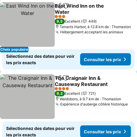
East Wind Inn on the
Partager
Ajouter à mes favoris
Water
3 Étoiles
9,5
Excellent
449
Tenants Harbor, à 12.8 km de : Thomaston
Hébergement acceptant les animaux
Choix populaire
Sélectionnez des dates pour voir
Consulter les prix
les prix exacts
The Craignair Inn &
Partager
Ajouter à mes favoris
Causeway Restaurant
4 Étoiles
9,3
Excellent
721
Waldoboro, à 9.7 km de : Thomaston
Expérience d'auberge côtière historique
Sélectionnez des dates pour voir
Consulter les prix
les prix exacts