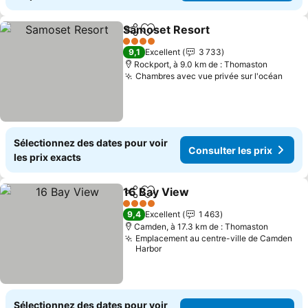
Samoset Resort
Partager
Ajouter à mes favoris
4 Étoiles
9,1
Excellent
3 733
Rockport, à 9.0 km de : Thomaston
Chambres avec vue privée sur l'océan
Sélectionnez des dates pour voir
Consulter les prix
les prix exacts
16 Bay View
Partager
Ajouter à mes favoris
4 Étoiles
9,4
Excellent
1 463
Camden, à 17.3 km de : Thomaston
Emplacement au centre-ville de Camden
Harbor
Sélectionnez des dates pour voir