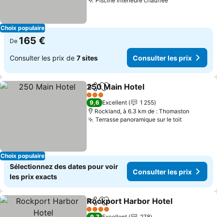
Piscine intérieure chauffée
Choix populaire
165 €
De
Consulter les prix de
7 sites
Consulter les prix
250 Main Hotel
Partager
Ajouter à mes favoris
3 Étoiles
9,6
Excellent
1 255
Rockland, à 6.3 km de : Thomaston
Terrasse panoramique sur le toit
Choix populaire
Sélectionnez des dates pour voir
Consulter les prix
les prix exacts
Rockport Harbor Hotel
Partager
Ajouter à mes favoris
4 Étoiles
9,7
Excellent
278