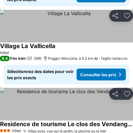
Partager
Aj
Village La Vallicella
Consulter les prix
Hôtel
8,4
Très bien
399
Poggio-Mezzana, à 6.2 km de : Taglio-Isolaccio
Sélectionnez des dates pour voir
Consulter les prix
les prix exacts
Partager
Aj
Residence de tourisme Le clos des Vendanges
Consulter les prix
Hôtel
Villas avec vue sur le jardin, la piscine ou la mer
Consulter le
3 Étoiles