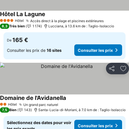
Hôtel La Lagune
Consulter les prix
Hôtel
Accès direct à la plage et piscines extérieures
Consulter le
4 Étoiles
8,3
Très bien
1 174
Lucciana, à 13.6 km de : Taglio-Isolaccio
165 €
De
Consulter les prix de
16 sites
Consulter les prix
Partager
Aj
Domaine de l'Avidanella
Consulter les prix
Hôtel
Un grand parc naturel
Consulter les prix
2 Étoiles
7,5
Bien
143
Santa-Lucia-di-Moriani, à 7.0 km de : Taglio-Isolaccio
Sélectionnez des dates pour voir
Consulter les prix
les prix exacts