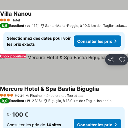
Villa Nanou
Consulter les prix
Hôtel
3 Étoiles
8,5
Excellent
112
Santa-Maria-Poggio, à 10.3 km de : Taglio-Isolacci
Sélectionnez des dates pour voir
Consulter les prix
les prix exacts
Choix populaire
Partager
Aj
Mercure Hotel & Spa Bastia Biguglia
Consulter les
Hôtel
Piscine intérieure chauffée et spa
Consulter les prix
4 Étoiles
9,0
Excellent
2 316
Biguglia, à 18.0 km de : Taglio-Isolaccio
100 €
De
Consulter les prix de
14 sites
Consulter les prix