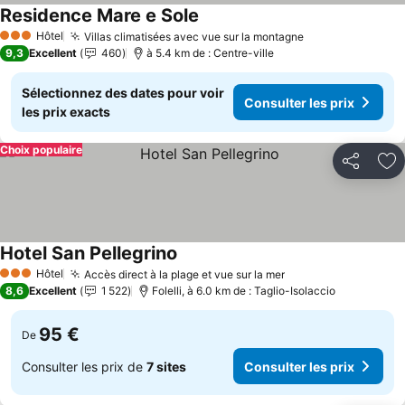
Residence Mare e Sole
Consulter les prix
Hôtel
Villas climatisées avec vue sur la montagne
Consulter les p
3 Étoiles
9,3
Excellent
460
à 5.4 km de : Centre-ville
Sélectionnez des dates pour voir
Consulter les prix
les prix exacts
Choix populaire
Partager
Aj
Hotel San Pellegrino
Consulter les prix
Hôtel
Accès direct à la plage et vue sur la mer
Consulter les prix
3 Étoiles
8,6
Excellent
1 522
Folelli, à 6.0 km de : Taglio-Isolaccio
95 €
De
Consulter les prix de
7 sites
Consulter les prix