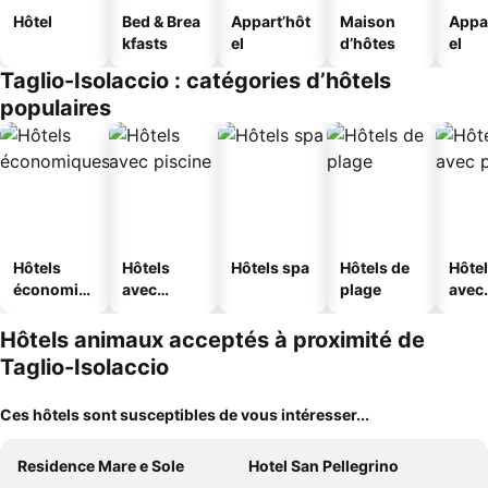
Hôtel
Bed & Brea
Appart’hôt
Maison
Appa
kfasts
el
d’hôtes
el
Taglio-Isolaccio : catégories d’hôtels
populaires
Hôtels
Hôtels
Hôtels spa
Hôtels de
Hôte
économiq
avec
plage
avec
ues
piscine
park
Hôtels animaux acceptés à proximité de
Taglio-Isolaccio
Ces hôtels sont susceptibles de vous intéresser...
Residence Mare e Sole
Hotel San Pellegrino