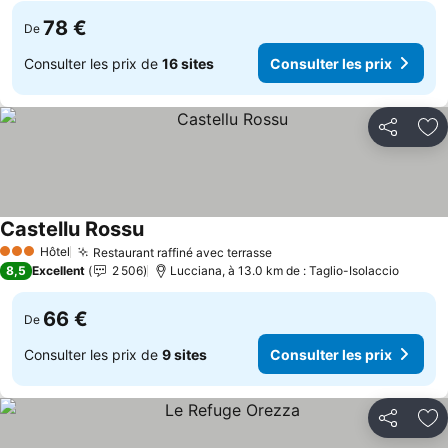
78 €
De
Consulter les prix de
16 sites
Consulter les prix
Partager
Aj
Castellu Rossu
Consulter les prix
Hôtel
Restaurant raffiné avec terrasse
Consulter les prix
3 Étoiles
8,5
Excellent
2 506
Lucciana, à 13.0 km de : Taglio-Isolaccio
66 €
De
Consulter les prix de
9 sites
Consulter les prix
Partager
Aj