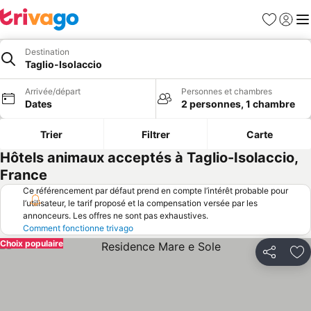
Favoris
Se con
Me
Destination
Taglio-Isolaccio
Arrivée/départ
Personnes et chambres
Dates
2 personnes, 1 chambre
Trier
Filtrer
Carte
Hôtels animaux acceptés à Taglio-Isolaccio,
France
Ce référencement par défaut prend en compte l’intérêt probable pour
l’utilisateur, le tarif proposé et la compensation versée par les
annonceurs. Les offres ne sont pas exhaustives.
Comment fonctionne trivago
Choix populaire
Partager
Aj