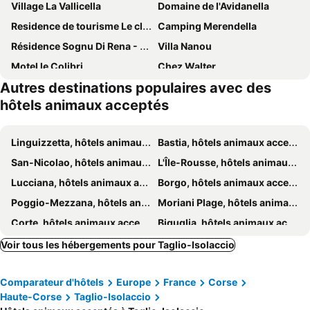
Village La Vallicella
Domaine de l'Avidanella
Residence de tourisme Le clos des Vendanges
Camping Merendella
Résidence Sognu Di Rena - Vacancéole
Villa Nanou
Motel le Colibri
Chez Walter
Autres destinations populaires avec des
Le Refuge Orezza
Hotel Spa Restaurant La Madrague
hôtels animaux acceptés
Castellu Rossu
Hôtel La Lagune
Mercure Hotel & Spa Bastia Biguglia
Casa Di Lucia Mi-Hotel
Linguizzetta, hôtels animaux acceptés
Bastia, hôtels animaux acceptés
San-Nicolao, hôtels animaux acceptés
L'Île-Rousse, hôtels animaux acceptés
Lucciana, hôtels animaux acceptés
Borgo, hôtels animaux acceptés
Poggio-Mezzana, hôtels animaux acceptés
Moriani Plage, hôtels animaux acceptés
Corte, hôtels animaux acceptés
Biguglia, hôtels animaux acceptés
Ghisonaccia, hôtels animaux acceptés
Folelli, hôtels animaux acceptés
Voir tous les hébergements pour Taglio-Isolaccio
Saint-Florent, hôtels animaux acceptés
Cervione, hôtels animaux acceptés
Comparateur d'hôtels
Europe
France
Corse
Santa-Lucia-di-Moriani, hôtels animaux acceptés
Venaco, hôtels animaux acceptés
Haute-Corse
Taglio-Isolaccio
Monticello, hôtels animaux acceptés
Oletta, hôtels animaux acceptés