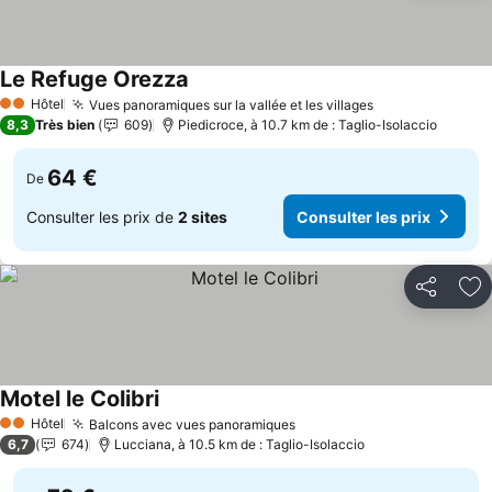
Le Refuge Orezza
Consulter les prix
Hôtel
Vues panoramiques sur la vallée et les villages
Consulter les 
2 Étoiles
8,3
Très bien
609
Piedicroce, à 10.7 km de : Taglio-Isolaccio
64 €
De
Consulter les prix de
2 sites
Consulter les prix
Partager
Aj
Motel le Colibri
Consulter les prix
Hôtel
Balcons avec vues panoramiques
Consulter les prix
2 Étoiles
6,7
674
Lucciana, à 10.5 km de : Taglio-Isolaccio