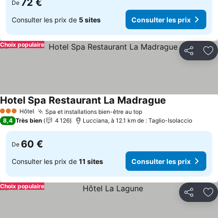
72 €
De
Consulter les prix de
5 sites
Consulter les prix
Choix populaire
Partager
Aj
Hotel Spa Restaurant La Madrague
Consulter les 
Hôtel
Spa et installations bien-être au top
Consulter les prix
3 Étoiles
8,4
Très bien
4 126
Lucciana, à 12.1 km de : Taglio-Isolaccio
60 €
De
Consulter les prix de
11 sites
Consulter les prix
Choix populaire
Partager
Aj