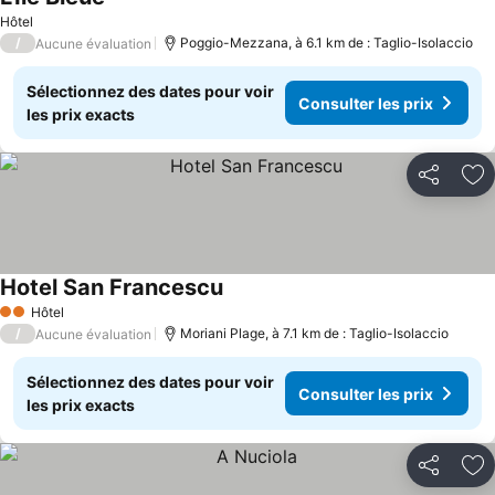
Consulter les prix
Hôtel
/
Poggio-Mezzana, à 6.1 km de : Taglio-Isolaccio
Aucune évaluation
Sélectionnez des dates pour voir
Consulter les prix
les prix exacts
Partager
Aj
Hotel San Francescu
Consulter les prix
Hôtel
2 Étoiles
/
Moriani Plage, à 7.1 km de : Taglio-Isolaccio
Aucune évaluation
Sélectionnez des dates pour voir
Consulter les prix
les prix exacts
Partager
Aj