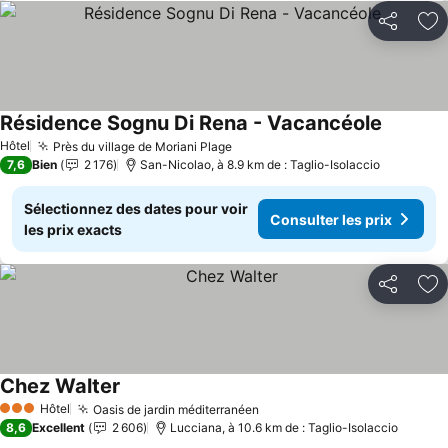
Partager
Aj
Résidence Sognu Di Rena - Vacancéole
Consulter
Hôtel
Près du village de Moriani Plage
Consulter les prix
7,6
Bien
2 176
San-Nicolao, à 8.9 km de : Taglio-Isolaccio
Sélectionnez des dates pour voir
Consulter les prix
les prix exacts
Partager
Aj
Chez Walter
Consulter les prix
Hôtel
Oasis de jardin méditerranéen
Consulter les prix
3 Étoiles
8,6
Excellent
2 606
Lucciana, à 10.6 km de : Taglio-Isolaccio