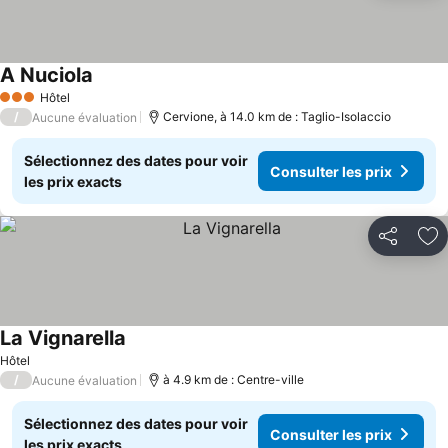
A Nuciola
Consulter les prix
Hôtel
3 Étoiles
/
Cervione, à 14.0 km de : Taglio-Isolaccio
Aucune évaluation
Sélectionnez des dates pour voir
Consulter les prix
les prix exacts
Partager
Aj
La Vignarella
Consulter les prix
Hôtel
/
à 4.9 km de : Centre-ville
Aucune évaluation
Sélectionnez des dates pour voir
Consulter les prix
les prix exacts