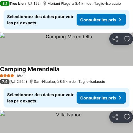
8,1
Très bien
152
Moriani Plage, à 8.4 km de : Taglio-Isolaccio
Sélectionnez des dates pour voir
Consulter les prix
les prix exacts
Partager
Aj
Camping Merendella
Consulter les prix
Hôtel
4 Étoiles
7,4
2 524
San-Nicolao, à 8.5 km de : Taglio-Isolaccio
Sélectionnez des dates pour voir
Consulter les prix
les prix exacts
Partager
Aj