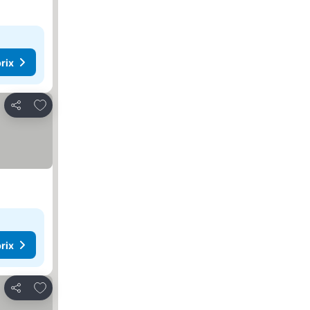
rix
Ajouter à mes favoris
Partager
rix
Ajouter à mes favoris
Partager