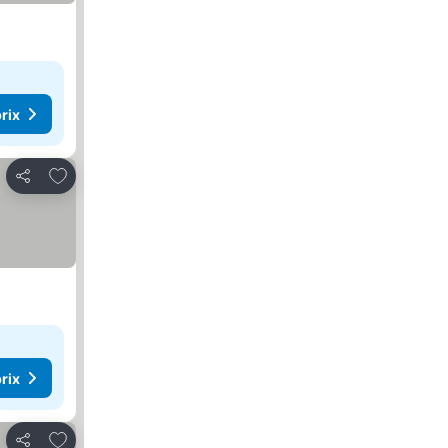
rix
Ajouter à mes favoris
Partager
rix
Ajouter à mes favoris