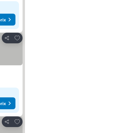
rix
Ajouter à mes favoris
Partager
rix
Ajouter à mes favoris
Partager