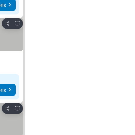
rix
Ajouter à mes favoris
Partager
rix
Ajouter à mes favoris
Partager