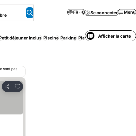
FR · €
Menu
Se connecter
bre
Afficher la carte
Petit déjeuner inclus
Piscine
Parking
Plage
ne sont pas
Ajouter à mes favoris
Partager