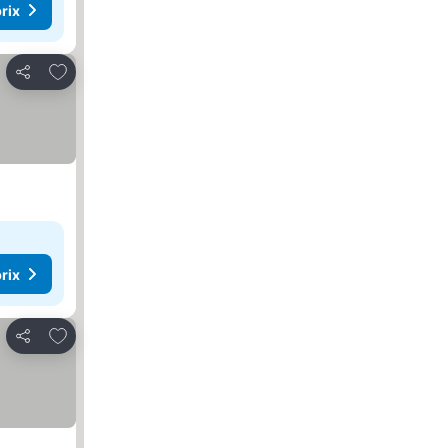
rix
Ajouter à mes favoris
Partager
rix
Ajouter à mes favoris
Partager