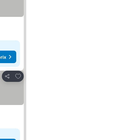
rix
Ajouter à mes favoris
Partager